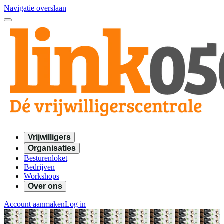
Navigatie overslaan
Vrijwilligers
Organisaties
Besturenloket
Bedrijven
Workshops
Over ons
Account aanmaken
Log in