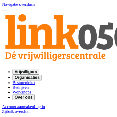
Navigatie overslaan
Vrijwilligers
Organisaties
Besturenloket
Bedrijven
Workshops
Over ons
Account aanmaken
Log in
Zijbalk overslaan