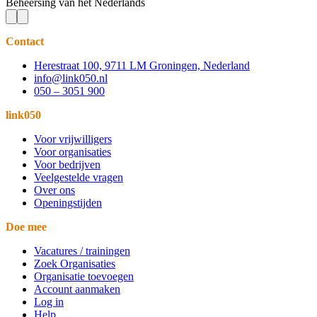
Beheersing van het Nederlands
Contact
Herestraat 100, 9711 LM Groningen, Nederland
info@link050.nl
050 – 3051 900
link050
Voor vrijwilligers
Voor organisaties
Voor bedrijven
Veelgestelde vragen
Over ons
Openingstijden
Doe mee
Vacatures / trainingen
Zoek Organisaties
Organisatie toevoegen
Account aanmaken
Log in
Help