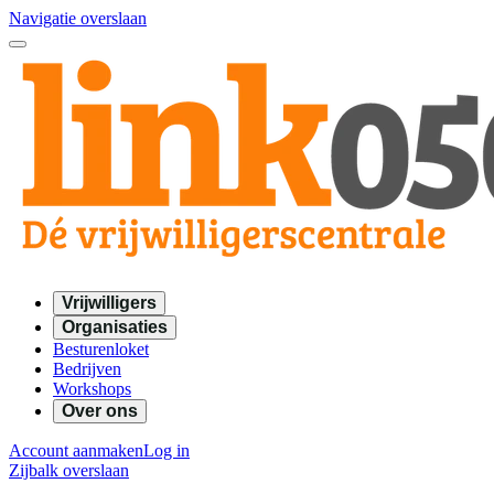
Navigatie overslaan
Vrijwilligers
Organisaties
Besturenloket
Bedrijven
Workshops
Over ons
Account aanmaken
Log in
Zijbalk overslaan