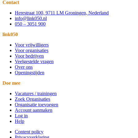
Contact
Herestraat 100, 9711 LM Groningen, Nederland
info@link050.nl
050 – 3051 900
link050
Voor vrijwilligers
Voor organisaties
Voor bedrijven
Veelgestelde vragen
Over ons
Openingstijden
Doe mee
Vacatures / trainingen
Zoek Organisaties
Organisatie toevoegen
Account aanmaken
Log in
Help
Content policy
Privacyverklaring