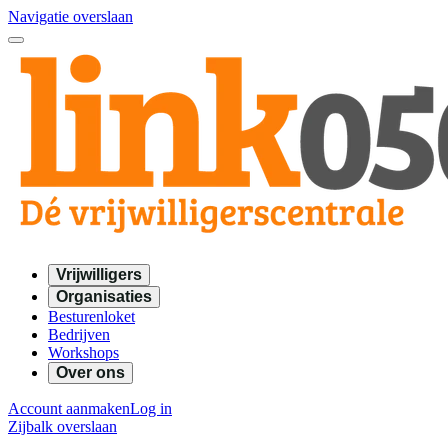
Navigatie overslaan
Vrijwilligers
Organisaties
Besturenloket
Bedrijven
Workshops
Over ons
Account aanmaken
Log in
Zijbalk overslaan