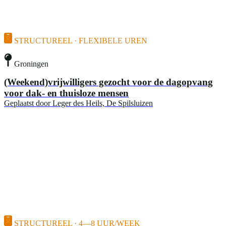
STRUCTUREEL · FLEXIBELE UREN
Groningen
(Weekend)vrijwilligers gezocht voor de dagopvang
voor dak- en thuisloze mensen
Geplaatst door
Leger des Heils, De Spilsluizen
STRUCTUREEL · 4—8 UUR/WEEK