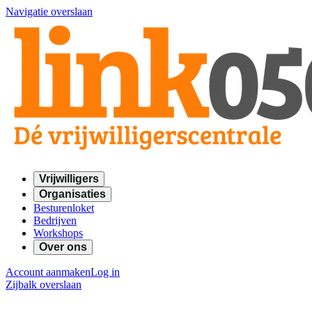
Navigatie overslaan
Vrijwilligers
Organisaties
Besturenloket
Bedrijven
Workshops
Over ons
Account aanmaken
Log in
Zijbalk overslaan