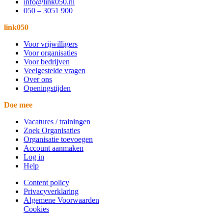
info@link050.nl
050 – 3051 900
link050
Voor vrijwilligers
Voor organisaties
Voor bedrijven
Veelgestelde vragen
Over ons
Openingstijden
Doe mee
Vacatures / trainingen
Zoek Organisaties
Organisatie toevoegen
Account aanmaken
Log in
Help
Content policy
Privacyverklaring
Algemene Voorwaarden
Cookies