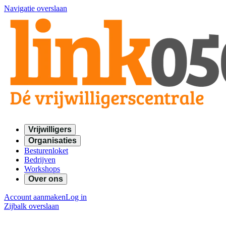
Navigatie overslaan
Vrijwilligers
Organisaties
Besturenloket
Bedrijven
Workshops
Over ons
Account aanmaken
Log in
Zijbalk overslaan