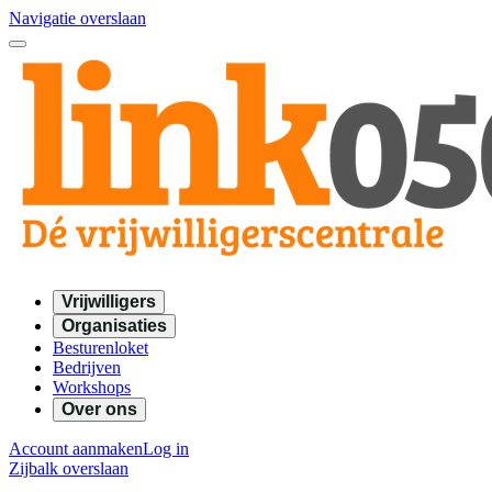
Navigatie overslaan
Vrijwilligers
Organisaties
Besturenloket
Bedrijven
Workshops
Over ons
Account aanmaken
Log in
Zijbalk overslaan