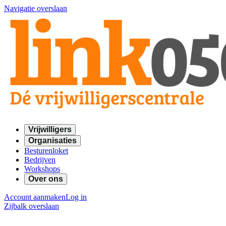
Navigatie overslaan
Vrijwilligers
Organisaties
Besturenloket
Bedrijven
Workshops
Over ons
Account aanmaken
Log in
Zijbalk overslaan