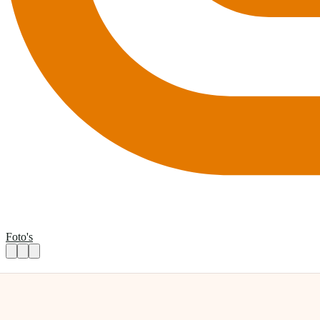
Foto's
100 jaar Stadsparkfestival zoekt jou!
Praktische informatie