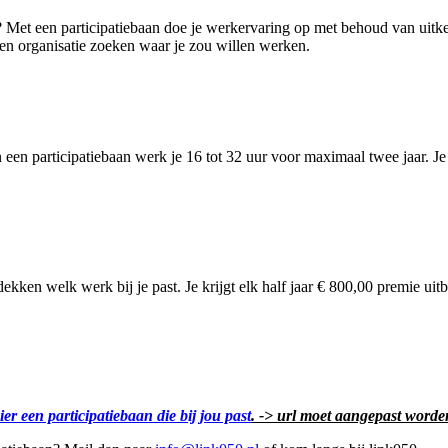
k? Met een participatiebaan doe je werkervaring op met behoud van uitk
f een organisatie zoeken waar je zou willen werken.
 In een participatiebaan werk je 16 tot 32 uur voor maximaal twee jaar. J
kken welk werk bij je past. Je krijgt elk half jaar € 800,00 premie uitbe
er een participatiebaan die bij jou past
. -> url moet aangepast worde