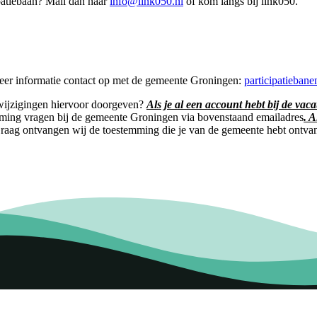
ipatiebaan? Mail dan naar
info@link050.nl
of kom langs bij link050.
meer informatie contact op met de gemeente Groningen:
participatieban
e wijzigingen hiervoor doorgeven?
Als je al een account hebt bij de va
emming vragen bij de gemeente Groningen via bovenstaand emailadres
. 
Graag ontvangen wij de toestemming die je van de gemeente hebt ontva