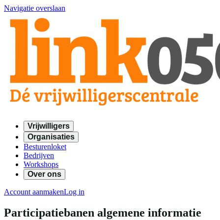
Navigatie overslaan
Vrijwilligers
Organisaties
Besturenloket
Bedrijven
Workshops
Over ons
Account aanmaken
Log in
Participatiebanen algemene informatie