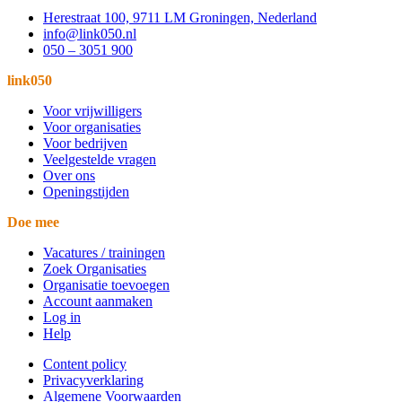
Herestraat 100, 9711 LM Groningen, Nederland
info@link050.nl
050 – 3051 900
link050
Voor vrijwilligers
Voor organisaties
Voor bedrijven
Veelgestelde vragen
Over ons
Openingstijden
Doe mee
Vacatures / trainingen
Zoek Organisaties
Organisatie toevoegen
Account aanmaken
Log in
Help
Content policy
Privacyverklaring
Algemene Voorwaarden