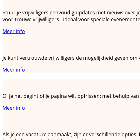
Stuur je vrijwilligers eenvoudig updates met nieuws over 
voor trouwe vrijwilligers - ideaal voor speciale evenementen
Meer info
Hoe betrek ik vertrouwde vrijwilligers
Je kunt vertrouwde vrijwilligers de mogelijkheid geven om
Meer info
Hoe presenteer ik mijn organisatie zo aantrek
Of je net begint of je pagina wilt opfrissen: met behulp va
Meer info
Hoe stuur ik een automatisch bericht bij aan
Als je een vacature aanmaakt, zijn er verschillende opties