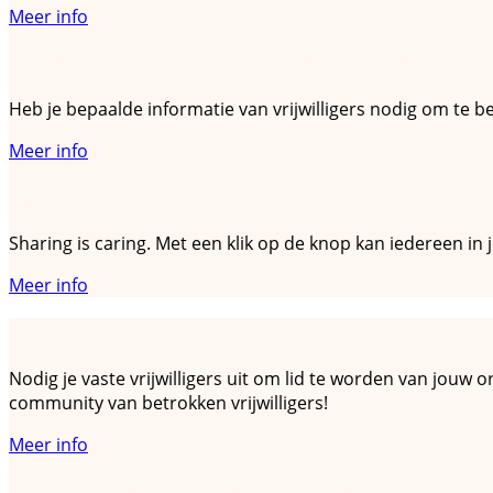
Meer info
Hoe verzamel ik de juiste informatie over vrijw
Heb je bepaalde informatie van vrijwilligers nodig om te b
Meer info
Hoe bereik ik meer mensen
Sharing is caring. Met een klik op de knop kan iedereen i
Meer info
Hoe bouw ik mijn eigen community op
Nodig je vaste vrijwilligers uit om lid te worden van jouw o
community van betrokken vrijwilligers!
Meer info
Hoe houd ik mijn vrijwilligers op de hoogte