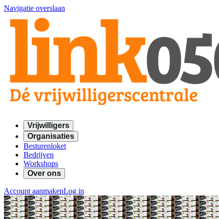
Navigatie overslaan
Vrijwilligers
Organisaties
Besturenloket
Bedrijven
Workshops
Over ons
Account aanmaken
Log in