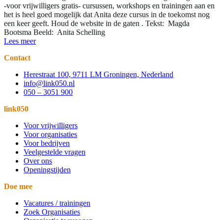
-voor vrijwilligers gratis- cursussen, workshops en trainingen aan en
het is heel goed mogelijk dat Anita deze cursus in de toekomst nog
een keer geeft. Houd de website in de gaten . Tekst: Magda
Bootsma Beeld: Anita Schelling
Lees meer
Contact
Herestraat 100, 9711 LM Groningen, Nederland
info@link050.nl
050 – 3051 900
link050
Voor vrijwilligers
Voor organisaties
Voor bedrijven
Veelgestelde vragen
Over ons
Openingstijden
Doe mee
Vacatures / trainingen
Zoek Organisaties