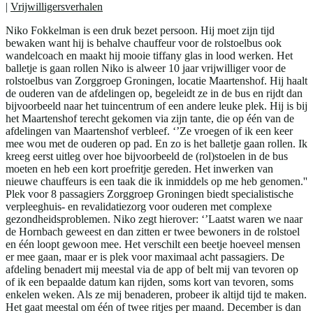
|
Vrijwilligersverhalen
Niko Fokkelman is een druk bezet persoon. Hij moet zijn tijd
bewaken want hij is behalve chauffeur voor de rolstoelbus ook
wandelcoach en maakt hij mooie tiffany glas in lood werken. Het
balletje is gaan rollen Niko is alweer 10 jaar vrijwilliger voor de
rolstoelbus van Zorggroep Groningen, locatie Maartenshof. Hij haalt
de ouderen van de afdelingen op, begeleidt ze in de bus en rijdt dan
bijvoorbeeld naar het tuincentrum of een andere leuke plek. Hij is bij
het Maartenshof terecht gekomen via zijn tante, die op één van de
afdelingen van Maartenshof verbleef. ‘’Ze vroegen of ik een keer
mee wou met de ouderen op pad. En zo is het balletje gaan rollen. Ik
kreeg eerst uitleg over hoe bijvoorbeeld de (rol)stoelen in de bus
moeten en heb een kort proefritje gereden. Het inwerken van
nieuwe chauffeurs is een taak die ik inmiddels op me heb genomen.''
Plek voor 8 passagiers Zorggroep Groningen biedt specialistische
verpleeghuis- en revalidatiezorg voor ouderen met complexe
gezondheidsproblemen. Niko zegt hierover: ‘’Laatst waren we naar
de Hornbach geweest en dan zitten er twee bewoners in de rolstoel
en één loopt gewoon mee. Het verschilt een beetje hoeveel mensen
er mee gaan, maar er is plek voor maximaal acht passagiers. De
afdeling benadert mij meestal via de app of belt mij van tevoren op
of ik een bepaalde datum kan rijden, soms kort van tevoren, soms
enkelen weken. Als ze mij benaderen, probeer ik altijd tijd te maken.
Het gaat meestal om één of twee ritjes per maand. December is dan