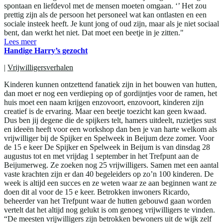
spontaan en liefdevol met de mensen moeten omgaan. ‘’ Het zou
prettig zijn als de persoon het personeel wat kan ontlasten en een
sociale insteek heeft. Je kunt jong of oud zijn, maar als je niet sociaal
bent, dan werkt het niet. Dat moet een beetje in je zitten."
Lees meer
Handige Harry’s gezocht
|
Vrijwilligersverhalen
Kinderen kunnen ontzettend fanatiek zijn in het bouwen van hutten,
dan moet er nog een verdieping op of gordijntjes voor de ramen, het
huis moet een naam krijgen enzovoort, enzovoort, kinderen zijn
creatief is de ervaring. Maar een beetje toezicht kan geen kwaad.
Dus ben jij degene die de spijkers telt, hamers uitdeelt, ruzietjes sust
en ideeën heeft voor een workshop dan ben je van harte welkom als
vrijwilliger bij de Spijker en Spelweek in Beijum deze zomer. Voor
de 15 e keer De Spijker en Spelweek in Beijum is van dinsdag 28
augustus tot en met vrijdag 1 september in het Trefpunt aan de
Beijumerweg. Ze zoeken nog 25 vrijwilligers. Samen met een aantal
vaste krachten zijn er dan 40 begeleiders op zo’n 100 kinderen. De
week is altijd een succes en ze weten waar ze aan beginnen want ze
doen dit al voor de 15 e keer. Betrokken inwoners Ricardo,
beheerder van het Trefpunt waar de hutten gebouwd gaan worden
vertelt dat het altijd nog gelukt is om genoeg vrijwilligers te vinden.
“De meesten vrijwilligers zijn betrokken bewoners uit de wijk zelf