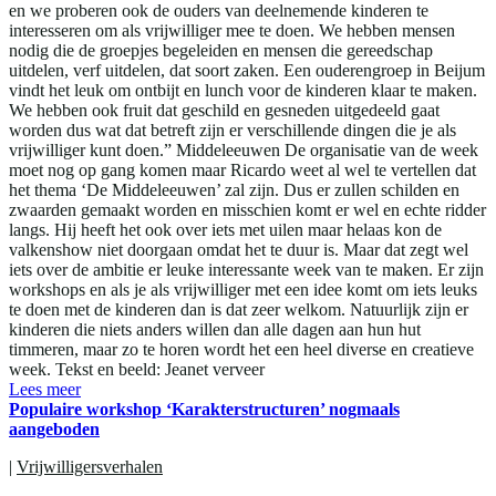
en we proberen ook de ouders van deelnemende kinderen te
interesseren om als vrijwilliger mee te doen. We hebben mensen
nodig die de groepjes begeleiden en mensen die gereedschap
uitdelen, verf uitdelen, dat soort zaken. Een ouderengroep in Beijum
vindt het leuk om ontbijt en lunch voor de kinderen klaar te maken.
We hebben ook fruit dat geschild en gesneden uitgedeeld gaat
worden dus wat dat betreft zijn er verschillende dingen die je als
vrijwilliger kunt doen.” Middeleeuwen De organisatie van de week
moet nog op gang komen maar Ricardo weet al wel te vertellen dat
het thema ‘De Middeleeuwen’ zal zijn. Dus er zullen schilden en
zwaarden gemaakt worden en misschien komt er wel en echte ridder
langs. Hij heeft het ook over iets met uilen maar helaas kon de
valkenshow niet doorgaan omdat het te duur is. Maar dat zegt wel
iets over de ambitie er leuke interessante week van te maken. Er zijn
workshops en als je als vrijwilliger met een idee komt om iets leuks
te doen met de kinderen dan is dat zeer welkom. Natuurlijk zijn er
kinderen die niets anders willen dan alle dagen aan hun hut
timmeren, maar zo te horen wordt het een heel diverse en creatieve
week. Tekst en beeld: Jeanet verveer
Lees meer
Populaire workshop ‘Karakterstructuren’ nogmaals
aangeboden
|
Vrijwilligersverhalen