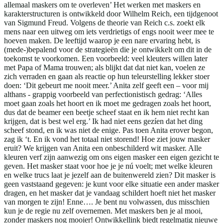
allemaal maskers om te overleven’ Het werken met maskers en
karakterstructuren is ontwikkeld door Wilhelm Reich, een tijdgenoot
van Sigmund Freud. Volgens de theorie van Reich c.s. zoekt elk
mens naar een uitweg om iets verdrietigs of engs nooit weer mee te
hoeven maken. De leeftijd waarop je een nare ervaring hebt, is
(mede-)bepalend voor de strategieën die je ontwikkelt om dit in de
toekomst te voorkomen. Een voorbeeld: veel kleuters willen later
met Papa of Mama trouwen; als blijkt dat dat niet kan, voelen ze
zich verraden en gaan als reactie op hun teleurstelling lekker stoer
doen: ‘Dit gebeurt me nooit meer.’ Anita zelf geeft een – voor mij
althans - grappig voorbeeld van perfectionistisch gedrag: ‘Alles
moet gaan zoals het hoort en ik moet me gedragen zoals het hoort,
dus dat de beamer een beetje scheef staat en ik hem niet recht kan
krijgen, dat is best wel erg.’ Ik had niet eens gezíen dat het ding
scheef stond, en ik was niet de enige. Pas toen Anita erover begon,
zag ik ‘t. En ik vond het totaal niet storend! Hoe ziet jouw masker
eruit? We krijgen van Anita een onbeschilderd wit masker. Alle
kleuren verf zijn aanwezig om ons eigen masker een eigen gezicht te
geven. Het masker staat voor hoe je je nú voelt; met welke kleuren
en welke trucs laat je jezelf aan de buitenwereld zien? Dit masker is
geen vaststaand gegeven: je kunt voor elke situatie een ander masker
dragen, en het masker dat je vandaag schildert hoeft niet het masker
van morgen te zijn! Enne…. Je bent nu volwassen, dus misschien
kun je de regie nu zelf overnemen. Met maskers ben je al mooi,
zonder maskers nog mooier! Ontwikkellink biedt regelmatig nieuwe