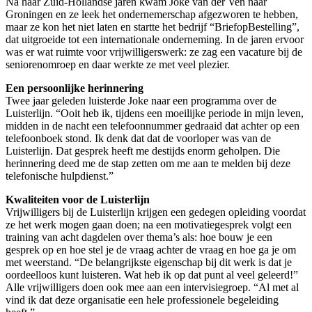
Na haar Zuid-Hollandse jaren kwam Joke van der Ven naar
Groningen en ze leek het ondernemerschap afgezworen te hebben,
maar ze kon het niet laten en startte het bedrijf “BriefopBestelling”,
dat uitgroeide tot een internationale onderneming. In de jaren ervoor
was er wat ruimte voor vrijwilligerswerk: ze zag een vacature bij de
seniorenomroep en daar werkte ze met veel plezier.
Een persoonlijke herinnering
Twee jaar geleden luisterde Joke naar een programma over de
Luisterlijn. “Ooit heb ik, tijdens een moeilijke periode in mijn leven,
midden in de nacht een telefoonnummer gedraaid dat achter op een
telefoonboek stond. Ik denk dat dat de voorloper was van de
Luisterlijn. Dat gesprek heeft me destijds enorm geholpen. Die
herinnering deed me de stap zetten om me aan te melden bij deze
telefonische hulpdienst.”
Kwaliteiten voor de Luisterlijn
Vrijwilligers bij de Luisterlijn krijgen een gedegen opleiding voordat
ze het werk mogen gaan doen; na een motivatiegesprek volgt een
training van acht dagdelen over thema’s als: hoe bouw je een
gesprek op en hoe stel je de vraag achter de vraag en hoe ga je om
met weerstand. “De belangrijkste eigenschap bij dit werk is dat je
oordeelloos kunt luisteren. Wat heb ik op dat punt al veel geleerd!”
Alle vrijwilligers doen ook mee aan een intervisiegroep. “Al met al
vind ik dat deze organisatie een hele professionele begeleiding