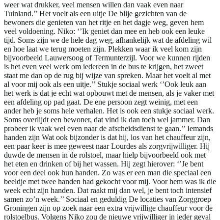
weer wat drukker, veel mensen willen dan vaak even naar
Tuinland.’’ Het voelt als een uitje De blije gezichten van de
bewoners die genieten van het ritje en het dagje weg, geven hem
veel voldoening. Niko: ‘’Ik geniet dan mee en heb ook een leuke
tijd. Soms zijn we de hele dag weg, afhankelijk wat de afdeling wil
en hoe laat we terug moeten zijn. Plekken waar ik veel kom zijn
bijvoorbeeld Lauwersoog of Termunterzijl. Voor we kunnen rijden
is het even veel werk om iedereen in de bus te krijgen, het zweet
staat me dan op de rug bij wijze van spreken. Maar het voelt al met
al voor mij ook als een uitje.’’ Stukje sociaal werk ‘’Ook leuk aan
het werk is dat je echt wat opbouwt met de mensen, als je vaker met
een afdeling op pad gaat. De ene persoon zegt weinig, met een
ander heb je soms hele verhalen. Het is ook een stukje sociaal werk.
Soms overlijdt een bewoner, dat vind ik dan toch wel jammer. Dan
probeer ik vaak wel even naar de afscheidsdienst te gaan.’’ Iemands
handen zijn Wat ook bijzonder is dat hij, los van het chauffeur zijn,
een paar keer is mee geweest naar Lourdes als zorgvrijwilliger. Hij
duwde de mensen in de rolstoel, maar hielp bijvoorbeeld ook met
het eten en drinken of bij het wassen. Hij zegt hierover: ‘’Je bent
voor een deel ook hun handen. Zo was er een man die speciaal een
beeldje met twee handen had gekocht voor mij. Voor hem was ik die
week echt zijn handen. Dat raakt mij dan wel, je bent toch intensief
samen zo’n week.’’ Sociaal en geduldig De locaties van Zorggroep
Groningen zijn op zoek naar een extra vrijwillige chauffeur voor de
rolstoelbus. Volgens Niko zou de nieuwe vrijwilliger in ieder geval