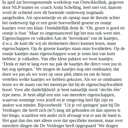
In april zat bovengenoemde workshop van Ontwikkellink, gegeven
door NLP-trainer en -coach Anita Schelling, heel snel vol; daarom
werd de ochtend over dit boeiende onderwerp nogmaals
aangeboden. Als opwarmertje en als opstap naar de theorie achter
het onderwerp ligt er een grote hoeveelheid groene en oranje
kaartjes voor ons klaar. Onmiddellijk denk ik: ‘Oh, groen is goed en
oranje is fout.’ Maar zo ongenuanceerd ligt het nou ook weer niet.
Eigenschappen en valkuilen Aan de ‘bovenkant’ van de kaartjes,
d.w.z. de kant die wij als deelnemers direct kunnen lezen, staan
eigenschappen. Op de groene kaartjes staan onze kwaliteiten. Op de
oranje kaartjes staan eigenschappen waar je soms last van kunt
hebben: je valkuilen. Van elke kleur pakken we twee kaartjes:
‘Denk er niet te lang over na; pak de kaartjes die direct voor jou in
het oog springen.’ We mogen de kaartjes nog niet omdraaien; dat
doen we pas als we weer op onze plek zitten en om de beurt
vertellen welke kaartjes we hebben gekozen. Als we ze omdraaien
lezen we de naam van het menstype dat bij de eigenschap/kwaliteit
hoort. Voor alle duidelijkheid: je bent natuurlijk nooit ‘slechts één’
type mens. Je bent altijd een mix van meerdere eigenschappen,
waarvan sommige voor jezelf en je omgeving heel fijn zijn en
andere wat minder. Bijvoorbeeld: ‘Uit je vel springen’ past bij De
Verdrager; die heeft zich (te?) lang stil gehouden en dan opeens is
het bingo, waardoor een ander zich afvraagt wat er aan de hand is.
Het gaat dan dus niet alleen over dat specifieke moment, maar over
meerdere dingen die De Verdrager heeft opgespaard ‘We dragen