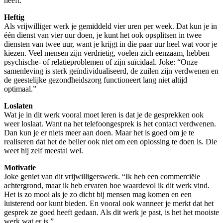
heeft.”
Heftig
Als vrijwilliger werk je gemiddeld vier uren per week. Dat kun je in
één dienst van vier uur doen, je kunt het ook opsplitsen in twee
diensten van twee uur, want je krijgt in die paar uur heel wat voor je
kiezen. Veel mensen zijn verdrietig, voelen zich eenzaam, hebben
psychische- of relatieproblemen of zijn suïcidaal. Joke: “Onze
samenleving is sterk geïndividualiseerd, de zuilen zijn verdwenen en
de geestelijke gezondheidszorg functioneert lang niet altijd
optimaal.”
Loslaten
Wat je in dit werk vooral moet leren is dat je de gesprekken ook
weer loslaat. Want na het telefoongesprek is het contact verdwenen.
Dan kun je er niets meer aan doen. Maar het is goed om je te
realiseren dat het de beller ook niet om een oplossing te doen is. Die
weet hij zelf meestal wel.
Motivatie
Joke geniet van dit vrijwilligerswerk. “Ik heb een commerciële
achtergrond, maar ik heb ervaren hoe waardevol ik dit werk vind.
Het is zo mooi als je zo dicht bij mensen mag komen en een
luisterend oor kunt bieden. En vooral ook wanneer je merkt dat het
gesprek ze goed heeft gedaan. Als dit werk je past, is het het mooiste
werk wat er is.”