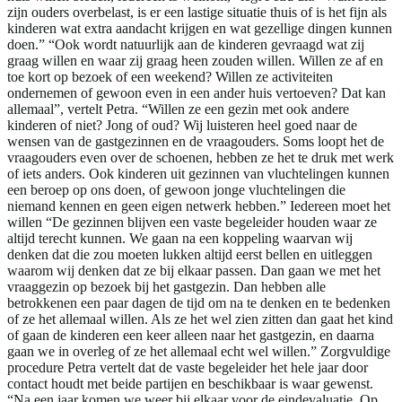
zijn ouders overbelast, is er een lastige situatie thuis of is het fijn als
kinderen wat extra aandacht krijgen en wat gezellige dingen kunnen
doen.” “Ook wordt natuurlijk aan de kinderen gevraagd wat zij
graag willen en waar zij graag heen zouden willen. Willen ze af en
toe kort op bezoek of een weekend? Willen ze activiteiten
ondernemen of gewoon even in een ander huis vertoeven? Dat kan
allemaal”, vertelt Petra. “Willen ze een gezin met ook andere
kinderen of niet? Jong of oud? Wij luisteren heel goed naar de
wensen van de gastgezinnen en de vraagouders. Soms loopt het de
vraagouders even over de schoenen, hebben ze het te druk met werk
of iets anders. Ook kinderen uit gezinnen van vluchtelingen kunnen
een beroep op ons doen, of gewoon jonge vluchtelingen die
niemand kennen en geen eigen netwerk hebben.” Iedereen moet het
willen “De gezinnen blijven een vaste begeleider houden waar ze
altijd terecht kunnen. We gaan na een koppeling waarvan wij
denken dat die zou moeten lukken altijd eerst bellen en uitleggen
waarom wij denken dat ze bij elkaar passen. Dan gaan we met het
vraaggezin op bezoek bij het gastgezin. Dan hebben alle
betrokkenen een paar dagen de tijd om na te denken en te bedenken
of ze het allemaal willen. Als ze het wel zien zitten dan gaat het kind
of gaan de kinderen een keer alleen naar het gastgezin, en daarna
gaan we in overleg of ze het allemaal echt wel willen.” Zorgvuldige
procedure Petra vertelt dat de vaste begeleider het hele jaar door
contact houdt met beide partijen en beschikbaar is waar gewenst.
“Na een jaar komen we weer bij elkaar voor de eindevaluatie. Op