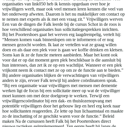
organisaties van link050 heb ik kennis opgedaan over hoe je
vrijwilligers werft, maar ook veel mensen leren kennen die veel van
het onderwerp afweten. Daarom is het nu makkelijker om contact op
te nemen met experts als ik met een vraag zit.” Vrijwilligers werven
Een van de dingen die Falk leerde bij de cursus Schot in de roos is
hoe verschillend organisaties hun sollicitatiegesprekken inrichten.
Bij het Poortershoes gaat het werven erg laagdrempelig, vertelt hij:
“Mensen komen vaak binnenlopen om te informeren of er nog
mensen gezocht worden. Ik laat ze vertellen wat ze graag willen
doen en als daar een plek voor is gaan we koffie drinken en kletsen.
Soms kan ik ze de functie meteen aanbieden. Maar het komt ook
voor dat er op dat moment geen plek beschikbaar is die aansluit bij
hun interesses, dan zet ik ze op een wachtlijst. Wanneer er een plek
vrijkomt neem ik contact met ze op om ze de functie aan te bieden.”
Bij andere organisaties blijken de verwachtingen van vrijwilligers
anders te zijn, ervoer Falk terwijl hij andere coördinatoren sprak.
“Bij een organisatie waar vrijwilligers met mensen met dementie
werken ligt de focus bij een sollicitatie meer op wat de vrijwilliger
moet kunnen om met deze doelgroep te werken. Terwijl een
vrijwilligerscoördinator bij een dak- en thuislozenopvang met
potentiële vrijwilligers door het gebouw liep en heel erg keek naar
hoe sollicitanten reageerden. Ze lette op hun lichaamstaal en maakte
zo de inschatting of ze geschikt waren voor de functie.“ Beleid
maken Na de cursussen heeft Falk bij het Poortershoes direct
nieuwe tactieken geïmplementeerd. Ten eerste heeft hij langs de