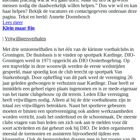
mensen nodig die daadwerkelijk willen helpen.” Dus wie wil en kan
haar helpen? Bekijk de vacatures en contactgegevens onderaan deze
pagina. Tekst en beeld: Annette Doornbosch
Lees meer
Klein maar fijn
|
Vrijwilligersverhalen
Met drie seniorenelftallen is het één van de kleinste voetbalclubs in
Groningen. De thuisbasis is te vinden op sportpark Kardinge. DIO-
Groningen werd in 1971 opgericht als DIO Oosterhogebrug. Op
een trapveldje in deze woonwijk werden de eerste wedstrijden
gespeeld, maar spoedig kon de club terecht op sportpark Van
Starkenborgh. Door opheffing van dit park werd de vereniging 26
jaar geleden gedwongen te verhuizen naar Kardinge. Daar heeft ze
inmiddels een geheel eigen plaats ingenomen en is ze mede-eigenaar
van het riante clubgebouw op dit terrein. Leden Elke vereniging
heeft vrijwilligers nodig. Alleen al bij de drie voetbalteams zijn in
totaal zes vrijwilligers betrokken. Naast het sportieve gebeuren
moeten er binnen een sportvereniging ook andere werkzaamheden
worden verricht, zoals het onderhoud en de schoonmaak. De meeste
clubs vragen van hun leden om zich ook aan te melden voor dit
soort activiteiten en dat gebeurt ook bij DIO. De leden organiseren
meestal de toernooien en assisteren bijvoorbeeld tijdens een
klussendag. Ook de bestuursleden draaien mee in het rooster van de