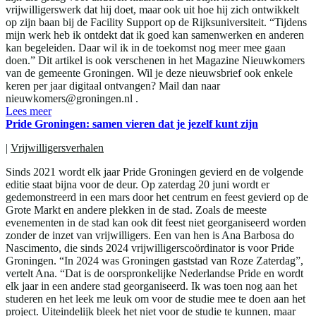
vrijwilligerswerk dat hij doet, maar ook uit hoe hij zich ontwikkelt
op zijn baan bij de Facility Support op de Rijksuniversiteit. “Tijdens
mijn werk heb ik ontdekt dat ik goed kan samenwerken en anderen
kan begeleiden. Daar wil ik in de toekomst nog meer mee gaan
doen.” Dit artikel is ook verschenen in het Magazine Nieuwkomers
van de gemeente Groningen. Wil je deze nieuwsbrief ook enkele
keren per jaar digitaal ontvangen? Mail dan naar
nieuwkomers@groningen.nl .
Lees meer
Pride Groningen: samen vieren dat je jezelf kunt zijn
|
Vrijwilligersverhalen
Sinds 2021 wordt elk jaar Pride Groningen gevierd en de volgende
editie staat bijna voor de deur. Op zaterdag 20 juni wordt er
gedemonstreerd in een mars door het centrum en feest gevierd op de
Grote Markt en andere plekken in de stad. Zoals de meeste
evenementen in de stad kan ook dit feest niet georganiseerd worden
zonder de inzet van vrijwilligers. Een van hen is Ana Barbosa do
Nascimento, die sinds 2024 vrijwilligerscoördinator is voor Pride
Groningen. “In 2024 was Groningen gaststad van Roze Zaterdag”,
vertelt Ana. “Dat is de oorspronkelijke Nederlandse Pride en wordt
elk jaar in een andere stad georganiseerd. Ik was toen nog aan het
studeren en het leek me leuk om voor de studie mee te doen aan het
project. Uiteindelijk bleek het niet voor de studie te kunnen, maar