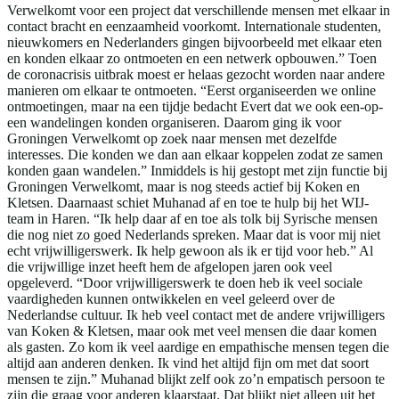
Verwelkomt voor een project dat verschillende mensen met elkaar in
contact bracht en eenzaamheid voorkomt. Internationale studenten,
nieuwkomers en Nederlanders gingen bijvoorbeeld met elkaar eten
en konden elkaar zo ontmoeten en een netwerk opbouwen.” Toen
de coronacrisis uitbrak moest er helaas gezocht worden naar andere
manieren om elkaar te ontmoeten. “Eerst organiseerden we online
ontmoetingen, maar na een tijdje bedacht Evert dat we ook een-op-
een wandelingen konden organiseren. Daarom ging ik voor
Groningen Verwelkomt op zoek naar mensen met dezelfde
interesses. Die konden we dan aan elkaar koppelen zodat ze samen
konden gaan wandelen.” Inmiddels is hij gestopt met zijn functie bij
Groningen Verwelkomt, maar is nog steeds actief bij Koken en
Kletsen. Daarnaast schiet Muhanad af en toe te hulp bij het WIJ-
team in Haren. “Ik help daar af en toe als tolk bij Syrische mensen
die nog niet zo goed Nederlands spreken. Maar dat is voor mij niet
echt vrijwilligerswerk. Ik help gewoon als ik er tijd voor heb.” Al
die vrijwillige inzet heeft hem de afgelopen jaren ook veel
opgeleverd. “Door vrijwilligerswerk te doen heb ik veel sociale
vaardigheden kunnen ontwikkelen en veel geleerd over de
Nederlandse cultuur. Ik heb veel contact met de andere vrijwilligers
van Koken & Kletsen, maar ook met veel mensen die daar komen
als gasten. Zo kom ik veel aardige en empathische mensen tegen die
altijd aan anderen denken. Ik vind het altijd fijn om met dat soort
mensen te zijn.” Muhanad blijkt zelf ook zo’n empatisch persoon te
zijn die graag voor anderen klaarstaat. Dat blijkt niet alleen uit het