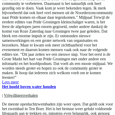
community te verbeteren. Daarnaast is het natuurlijk ook heel
gezellig om te doen. Vaak kom je weer bekenden tegen. Ik merk
bijvoorbeeld dat ook heel veel mensen uit de Noorderzoncommunity
naar Pride komen en elkaar daar tegenkomen.” Mijlpaal Terwijl de
eerdere edities van Pride Groningen kleinschaliger waren, is het
feest de afgelopen jaren enorm gegroeid, onder andere dankzij de
komst van Roze Zaterdag naar Groningen twee jaar geleden. Dat
bleek een enorme impuls te zijn. Er ontstonden nieuwe
samenwerkingen en een groter netwerk van organisaties en
bezoekers. Maar er kwam ook meer zichtbaarheid voor het
evenement en daarom komen mensen vaak ook naar de volgende
edities toe. “Dit jaar zetten we een nieuwe stap. Voor het eerst is de
Grote Markt het hart van Pride Groningen met onder andere een
infomarkt en het hoofdpodium. Dat voelt als een mooie mijlpaal. We
worden steeds groter en hopen zo ook de community groter te
maken. Ik hoop dat iedereen zich welkom voelt om te komen
feesten!”
Lees meer
Het hoofd boven water houden
|
Vrijwilligersverhalen
De meeste openluchtzwembaden zijn weer open. Dat geldt ook voor
het zwembad in Ten Boer. Het is het bestuur weer gelukt voldoende
lifeguards aan te trekken en, minstens even belangrijk, ook genoeg