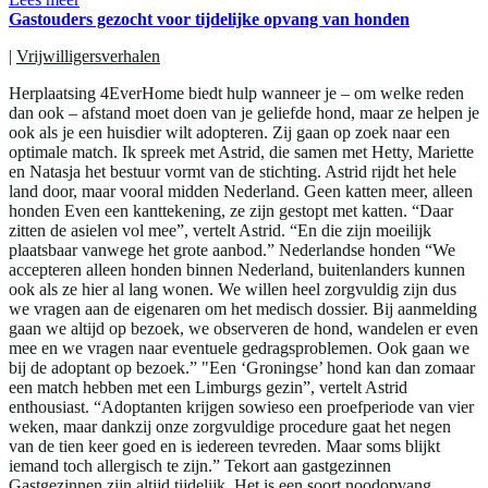
Gastouders gezocht voor tijdelijke opvang van honden
|
Vrijwilligersverhalen
Herplaatsing 4EverHome biedt hulp wanneer je – om welke reden
dan ook – afstand moet doen van je geliefde hond, maar ze helpen je
ook als je een huisdier wilt adopteren. Zij gaan op zoek naar een
optimale match. Ik spreek met Astrid, die samen met Hetty, Mariette
en Natasja het bestuur vormt van de stichting. Astrid rijdt het hele
land door, maar vooral midden Nederland. Geen katten meer, alleen
honden Even een kanttekening, ze zijn gestopt met katten. “Daar
zitten de asielen vol mee”, vertelt Astrid. “En die zijn moeilijk
plaatsbaar vanwege het grote aanbod.” Nederlandse honden “We
accepteren alleen honden binnen Nederland, buitenlanders kunnen
ook als ze hier al lang wonen. We willen heel zorgvuldig zijn dus
we vragen aan de eigenaren om het medisch dossier. Bij aanmelding
gaan we altijd op bezoek, we observeren de hond, wandelen er even
mee en we vragen naar eventuele gedragsproblemen. Ook gaan we
bij de adoptant op bezoek.” "Een ‘Groningse’ hond kan dan zomaar
een match hebben met een Limburgs gezin”, vertelt Astrid
enthousiast. “Adoptanten krijgen sowieso een proefperiode van vier
weken, maar dankzij onze zorgvuldige procedure gaat het negen
van de tien keer goed en is iedereen tevreden. Maar soms blijkt
iemand toch allergisch te zijn.” Tekort aan gastgezinnen
Gastgezinnen zijn altijd tijdelijk. Het is een soort noodopvang,