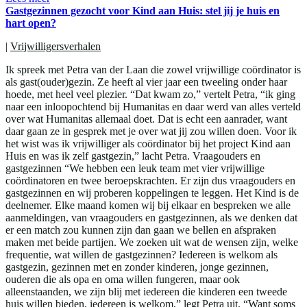
Gastgezinnen gezocht voor Kind aan Huis: stel jij je huis en
hart open?
|
Vrijwilligersverhalen
Ik spreek met Petra van der Laan die zowel vrijwillige coördinator is
als gast(ouder)gezin. Ze heeft al vier jaar een tweeling onder haar
hoede, met heel veel plezier. “Dat kwam zo,” vertelt Petra, “ik ging
naar een inloopochtend bij Humanitas en daar werd van alles verteld
over wat Humanitas allemaal doet. Dat is echt een aanrader, want
daar gaan ze in gesprek met je over wat jij zou willen doen. Voor ik
het wist was ik vrijwilliger als coördinator bij het project Kind aan
Huis en was ik zelf gastgezin,” lacht Petra. Vraagouders en
gastgezinnen “We hebben een leuk team met vier vrijwillige
coördinatoren en twee beroepskrachten. Er zijn dus vraagouders en
gastgezinnen en wij proberen koppelingen te leggen. Het Kind is de
deelnemer. Elke maand komen wij bij elkaar en bespreken we alle
aanmeldingen, van vraagouders en gastgezinnen, als we denken dat
er een match zou kunnen zijn dan gaan we bellen en afspraken
maken met beide partijen. We zoeken uit wat de wensen zijn, welke
frequentie, wat willen de gastgezinnen? Iedereen is welkom als
gastgezin, gezinnen met en zonder kinderen, jonge gezinnen,
ouderen die als opa en oma willen fungeren, maar ook
alleenstaanden, we zijn blij met iedereen die kinderen een tweede
huis willen bieden, iedereen is welkom,” legt Petra uit. “Want soms