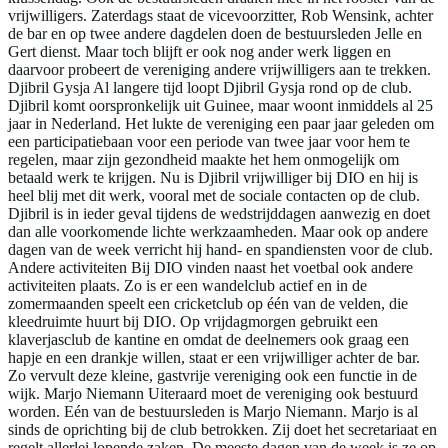
vrijwilligers. Zaterdags staat de vicevoorzitter, Rob Wensink, achter
de bar en op twee andere dagdelen doen de bestuursleden Jelle en
Gert dienst. Maar toch blijft er ook nog ander werk liggen en
daarvoor probeert de vereniging andere vrijwilligers aan te trekken.
Djibril Gysja Al langere tijd loopt Djibril Gysja rond op de club.
Djibril komt oorspronkelijk uit Guinee, maar woont inmiddels al 25
jaar in Nederland. Het lukte de vereniging een paar jaar geleden om
een participatiebaan voor een periode van twee jaar voor hem te
regelen, maar zijn gezondheid maakte het hem onmogelijk om
betaald werk te krijgen. Nu is Djibril vrijwilliger bij DIO en hij is
heel blij met dit werk, vooral met de sociale contacten op de club.
Djibril is in ieder geval tijdens de wedstrijddagen aanwezig en doet
dan alle voorkomende lichte werkzaamheden. Maar ook op andere
dagen van de week verricht hij hand- en spandiensten voor de club.
Andere activiteiten Bij DIO vinden naast het voetbal ook andere
activiteiten plaats. Zo is er een wandelclub actief en in de
zomermaanden speelt een cricketclub op één van de velden, die
kleedruimte huurt bij DIO. Op vrijdagmorgen gebruikt een
klaverjasclub de kantine en omdat de deelnemers ook graag een
hapje en een drankje willen, staat er een vrijwilliger achter de bar.
Zo vervult deze kleine, gastvrije vereniging ook een functie in de
wijk. Marjo Niemann Uiteraard moet de vereniging ook bestuurd
worden. Eén van de bestuursleden is Marjo Niemann. Marjo is al
sinds de oprichting bij de club betrokken. Zij doet het secretariaat en
regelt allerlei lopende zaken. De meeste dagen van de week is ze op