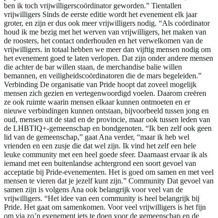
ben ik toch vrijwilligerscoördinator geworden.” Tientallen
vrijwilligers Sinds de eerste editie wordt het evenement elk jaar
groter, en zijn er dus ook meer vrijwilligers nodig. “Als coördinator
houd ik me bezig met het werven van vrijwilligers, het maken van
de roosters, het contact onderhouden en het verwelkomen van de
vrijwilligers. in totaal hebben we meer dan vijftig mensen nodig om
het evenement goed te laten verlopen. Dat zijn onder andere mensen
die achter de bar willen staan, de merchandise balie willen
bemannen, en veiligheidscoördinatoren die de mars begeleiden.”
Verbinding De organisatie van Pride hoopt dat zoveel mogelijk
mensen zich gezien en vertegenwoordigd voelen. Daarom creëren
ze ook ruimte waarin mensen elkaar kunnen ontmoeten en er
nieuwe verbindingen kunnen ontstaan, bijvoorbeeld tussen jong en
oud, mensen uit de stad en de provincie, maar ook tussen leden van
de LHBTIQ+-gemeenschap en bondgenoten. “Ik ben zelf ook geen
lid van de gemeenschap,” gaat Ana verder, “maar ik heb wel
vrienden en een zusje die dat wel zijn. Ik vind het zelf een hele
leuke community met een heel goede sfeer. Daarnaast ervaar ik als
iemand met een buitenlandse achtergrond een soort gevoel van
acceptatie bij Pride-evenementen. Het is goed om samen en met veel
mensen te vieren dat je jezelf kunt zijn.” Community Dat gevoel van
samen zijn is volgens Ana ook belangrijk voor veel van de
vrijwilligers. “Het idee van een community is heel belangrijk bij
Pride. Het gaat om samenkomen. Voor veel vrijwilligers is het fijn
om via zo’n evenement iets te doen voor de gemeenschap en de