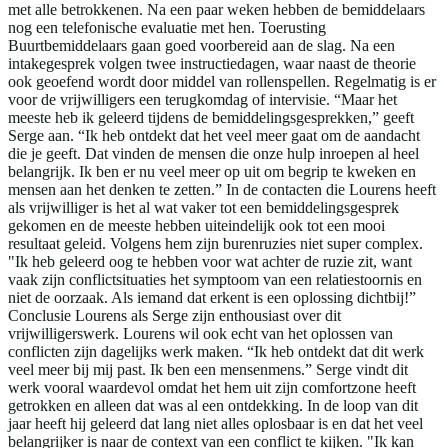
met alle betrokkenen. Na een paar weken hebben de bemiddelaars
nog een telefonische evaluatie met hen. Toerusting
Buurtbemiddelaars gaan goed voorbereid aan de slag. Na een
intakegesprek volgen twee instructiedagen, waar naast de theorie
ook geoefend wordt door middel van rollenspellen. Regelmatig is er
voor de vrijwilligers een terugkomdag of intervisie. “Maar het
meeste heb ik geleerd tijdens de bemiddelingsgesprekken,” geeft
Serge aan. “Ik heb ontdekt dat het veel meer gaat om de aandacht
die je geeft. Dat vinden de mensen die onze hulp inroepen al heel
belangrijk. Ik ben er nu veel meer op uit om begrip te kweken en
mensen aan het denken te zetten.” In de contacten die Lourens heeft
als vrijwilliger is het al wat vaker tot een bemiddelingsgesprek
gekomen en de meeste hebben uiteindelijk ook tot een mooi
resultaat geleid. Volgens hem zijn burenruzies niet super complex.
"Ik heb geleerd oog te hebben voor wat achter de ruzie zit, want
vaak zijn conflictsituaties het symptoom van een relatiestoornis en
niet de oorzaak. Als iemand dat erkent is een oplossing dichtbij!”
Conclusie Lourens als Serge zijn enthousiast over dit
vrijwilligerswerk. Lourens wil ook echt van het oplossen van
conflicten zijn dagelijks werk maken. “Ik heb ontdekt dat dit werk
veel meer bij mij past. Ik ben een mensenmens.” Serge vindt dit
werk vooral waardevol omdat het hem uit zijn comfortzone heeft
getrokken en alleen dat was al een ontdekking. In de loop van dit
jaar heeft hij geleerd dat lang niet alles oplosbaar is en dat het veel
belangrijker is naar de context van een conflict te kijken. "Ik kan