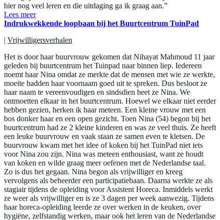
hier nog veel leren en die uitdaging ga ik graag aan.”
Lees meer
Indrukwekkende loopbaan bij het Buurtcentrum TuinPad
|
Vrijwilligersverhalen
Het is door haar buurvrouw gekomen dat Nihayat Mahmoud 11 jaar
geleden bij buurtcentrum het Tuinpad naar binnen liep. Iedereen
noemt haar Nina omdat ze merkte dat de mensen met wie ze werkte,
moeite hadden haar voornaam goed uit te spreken. Dus besloot ze
haar naam te vereenvoudigen en sindsdien heet ze Nina. We
ontmoetten elkaar in het buurtcentrum. Hoewel we elkaar niet eerder
hebben gezien, herken ik haar meteen. Een kleine vrouw met een
bos donker haar en een open gezicht. Toen Nina (54) begon bij het
buurtcentrum had ze 2 kleine kinderen en was ze veel thuis. Ze heeft
een leuke buurvrouw en vaak staan ze samen even te kletsen. De
buurvrouw kwam met het idee of koken bij het TuinPad niet iets
voor Nina zou zijn. Nina was meteen enthousiast, want ze houdt
van koken en wilde graag meer oefenen met de Nederlandse taal.
Zo is dus het gegaan. Nina begon als vrijwilliger en kreeg
vervolgens als beheerder een participatiebaan. Daarna werkte ze als
stagiair tijdens de opleiding voor Assistent Horeca. Inmiddels werkt
ze weer als vrijwilliger en is ze 3 dagen per week aanwezig. Tijdens
haar horeca-opleiding leerde ze over werken in de keuken, over
hygiëne, zelfstandig werken, maar ook het leren van de Nederlandse