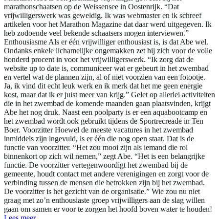
marathonschaatsen op de Weissensee in Oostenrijk. “Dat
vrijwilligerswerk was geweldig. Ik was webmaster en ik schreef
artikelen voor het Marathon Magazine dat daar werd uitgegeven. Ik
heb zodoende veel bekende schaatsers mogen interviewen.”
Enthousiasme Als er één vrijwilliger enthousiast is, is dat Abe wel.
Ondanks enkele lichamelijke ongemakken zet hij zich voor de volle
honderd procent in voor het vrijwilligerswerk. “Ik zorg dat de
website up to date is, communiceer wat er gebeurt in het zwembad
en vertel wat de plannen zijn, al of niet voorzien van een fotootje.
Ja, ik vind dit echt leuk werk en ik merk dat het me geen energie
kost, maar dat ik er juist meer van krijg.” Gelet op allerlei activiteiten
die in het zwembad de komende maanden gaan plaatsvinden, krijgt
Abe het nog druk. Naast een poolparty is er een aquabootcamp en
het zwembad wordt ook gebruikt tijdens de Sportrecreade in Ten
Boer. Voorzitter Hoewel de meeste vacatures in het zwembad
inmiddels zijn ingevuld, is er één die nog open staat. Dat is de
functie van voorzitter. “Het zou mooi zijn als iemand die rol
binnenkort op zich wil nemen,” zegt Abe. “Het is een belangrijke
functie. De voorzitter vertegenwoordigt het zwembad bij de
gemeente, houdt contact met andere verenigingen en zorgt voor de
verbinding tussen de mensen die betrokken zijn bij het zwembad.
De voorzitter is het gezicht van de organisatie.” Wie zou nu niet
graag met zo’n enthousiaste groep vrijwilligers aan de slag willen
gaan om samen er voor te zorgen het hoofd boven water te houden!
Lees meer