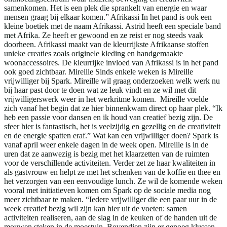
samenkomen. Het is een plek die sprankelt van energie en waar
mensen graag bij elkaar komen.” Afrikassi In het pand is ook een
kleine boetiek met de naam Afrikassi. Astrid heeft een speciale band
met Afrika. Ze heeft er gewoond en ze reist er nog steeds vaak
doorheen. Afrikassi maakt van de kleurrijkste Afrikaanse stoffen
unieke creaties zoals originele kleding en handgemaakte
woonaccessoires. De kleurrijke invloed van Afrikassi is in het pand
ook goed zichtbaar. Mireille Sinds enkele weken is Mireille
vrijwilliger bij Spark. Mireille wil graag onderzoeken welk werk nu
bij haar past door te doen wat ze leuk vindt en ze wil met dit
vrijwilligerswerk weer in het werkritme komen. Mireille voelde
zich vanaf het begin dat ze hier binnenkwam direct op haar plek. “Ik
heb een passie voor dansen en ik houd van creatief bezig zijn. De
sfeer hier is fantastisch, het is veelzijdig en gezellig en de creativiteit
en de energie spatten eraf.” Wat kan een vrijwilliger doen? Spark is
vanaf april weer enkele dagen in de week open. Mireille is in de
uren dat ze aanwezig is bezig met het klaarzetten van de ruimten
voor de verschillende activiteiten. Verder zet ze haar kwaliteiten in
als gastvrouw en helpt ze met het schenken van de koffie en thee en
het verzorgen van een eenvoudige lunch. Ze wil de komende weken
vooral met initiatieven komen om Spark op de sociale media nog
meer zichtbaar te maken. “Iedere vrijwilliger die een paar uur in de
week creatief bezig wil zijn kan hier uit de voeten: samen
activiteiten realiseren, aan de slag in de keuken of de handen uit de
mouwen steken in de moestuin. Bovendien zijn er genoeg klussen