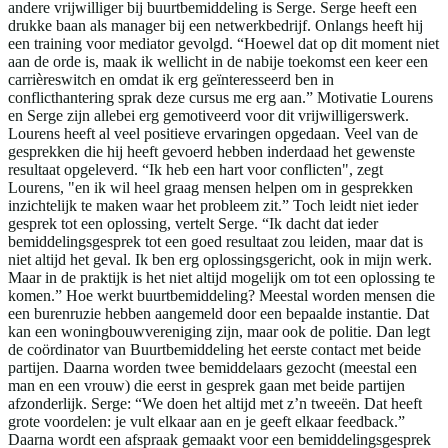
andere vrijwilliger bij buurtbemiddeling is Serge. Serge heeft een
drukke baan als manager bij een netwerkbedrijf. Onlangs heeft hij
een training voor mediator gevolgd. “Hoewel dat op dit moment niet
aan de orde is, maak ik wellicht in de nabije toekomst een keer een
carrièreswitch en omdat ik erg geïnteresseerd ben in
conflicthantering sprak deze cursus me erg aan.” Motivatie Lourens
en Serge zijn allebei erg gemotiveerd voor dit vrijwilligerswerk.
Lourens heeft al veel positieve ervaringen opgedaan. Veel van de
gesprekken die hij heeft gevoerd hebben inderdaad het gewenste
resultaat opgeleverd. “Ik heb een hart voor conflicten", zegt
Lourens, "en ik wil heel graag mensen helpen om in gesprekken
inzichtelijk te maken waar het probleem zit.” Toch leidt niet ieder
gesprek tot een oplossing, vertelt Serge. “Ik dacht dat ieder
bemiddelingsgesprek tot een goed resultaat zou leiden, maar dat is
niet altijd het geval. Ik ben erg oplossingsgericht, ook in mijn werk.
Maar in de praktijk is het niet altijd mogelijk om tot een oplossing te
komen.” Hoe werkt buurtbemiddeling? Meestal worden mensen die
een burenruzie hebben aangemeld door een bepaalde instantie. Dat
kan een woningbouwvereniging zijn, maar ook de politie. Dan legt
de coördinator van Buurtbemiddeling het eerste contact met beide
partijen. Daarna worden twee bemiddelaars gezocht (meestal een
man en een vrouw) die eerst in gesprek gaan met beide partijen
afzonderlijk. Serge: “We doen het altijd met z’n tweeën. Dat heeft
grote voordelen: je vult elkaar aan en je geeft elkaar feedback.”
Daarna wordt een afspraak gemaakt voor een bemiddelingsgesprek