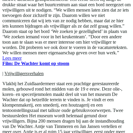
drukke straat waar het buurtcentrum aan staat een bord neergezet om
vrijwilligers uit te nodigen. “We willen mensen laten zien dat ze iets
toevoegen door zichzelf te zijn. Daarom willen we niet
communiceren dat wij iets van ze nodig hebben, maar dat ze hier
iets kunnen bijdragen als vrijwilliger als ze dat zelf graag willen.”
Daarom staat op het bord ‘We zoeken je gezelligheid’ in plaats van
‘We zoeken iemand voor in het keukenteam’. “Door een andere
toon aan te slaan was er meer interesse om hier vrijwilliger te
worden. Dit proberen we ook door te voeren in de vacatureteksten.
We willen mensen meer eigenaarschap geven over hun werk.”
Lees meer
Film: De Wachter komt op stoom
|
Vrijwilligersverhalen
Vlakbij het Zuidlaardermeer staat een prachtige gerestaureerde
molen, gebouwd rond het midden van de 19 e eeuw. Deze olie-,
koren- en specerijenmolen maakt deel uit van het museum De
Wachter dat op hetzelfde terrein te vinden is. Je vindt er een
klompenmakerij, een smederij, een houtzagerij en een
tentoonstellingszaal met talloze oude gebruiksvoorwerpen. Twee
bestuursleden Het museum wordt helemaal gerund door
vrijwilligers. Bijna 200 mensen dragen bij aan de instandhouding
van De Wachter. Antje van Timmeren en Jan Jansen vertellen er
meer over. Antje is er al ruim 15 jaar vrijwilliger, eerst onder meer