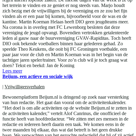
het terrein te vinden en ze geniet er nog steeds van. Marjo houdt
zich bezig met de vrijwilligers bij de vereniging en ze zou het fijn
vinden als er een paar bij komen, bijvoorbeeld voor de was en de
kantine. Martin Koeman Helaas heeft DIO geen jeugdteams meer.
Na corona is in overleg met FC Lewenborg besloten dat deze
vereniging de jeugd opvangt. Bovendien vertrokken getalenteerde
leden al gauw naar de buurvereniging GVAV-Rapiditas. Toch heeft
DIO ook bekende voetballers binnen haar gelederen gehad. Zo
speelde Theo Keukens, die ooit bij FC Groningen voetbalde, een
paar jaar voor de club en Martin Koeman was in het begin van de
tachtiger jaren speler/trainer. Voor zo’n club wil je toch graag wat
doen? Tekst en beekd: Jan de Koning
Lees meer
Beijum, een actieve en sociale wijk
|
Vrijwilligersverhalen
Bewonersplatform Beijum.nl is dringend op zoek naar versterking
van hun redactie. Het gaat dan vooral om de activiteitenkalender.
“Het doel is om alle activiteiten op de website Beijum.nl te zetten in
de activiteiten kalender,” vertelt Alof Canrinus, die onofficieel de
functie heeft van hoofdredacteur. “We zitten met zes mensen in de
redactie en iedereen heeft daarin een taak. We komen eens in de
twee maanden bij elkaar, dus wat dat betreft is het geen drukke
baan. We verwachten van het gezochte redactielid dat hij of zij actief