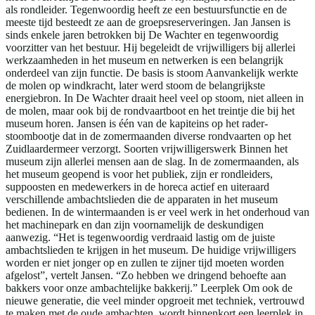
als rondleider. Tegenwoordig heeft ze een bestuursfunctie en de
meeste tijd besteedt ze aan de groepsreserveringen. Jan Jansen is
sinds enkele jaren betrokken bij De Wachter en tegenwoordig
voorzitter van het bestuur. Hij begeleidt de vrijwilligers bij allerlei
werkzaamheden in het museum en netwerken is een belangrijk
onderdeel van zijn functie. De basis is stoom Aanvankelijk werkte
de molen op windkracht, later werd stoom de belangrijkste
energiebron. In De Wachter draait heel veel op stoom, niet alleen in
de molen, maar ook bij de rondvaartboot en het treintje die bij het
museum horen. Jansen is één van de kapiteins op het rader-
stoombootje dat in de zomermaanden diverse rondvaarten op het
Zuidlaardermeer verzorgt. Soorten vrijwilligerswerk Binnen het
museum zijn allerlei mensen aan de slag. In de zomermaanden, als
het museum geopend is voor het publiek, zijn er rondleiders,
suppoosten en medewerkers in de horeca actief en uiteraard
verschillende ambachtslieden die de apparaten in het museum
bedienen. In de wintermaanden is er veel werk in het onderhoud van
het machinepark en dan zijn voornamelijk de deskundigen
aanwezig. “Het is tegenwoordig verdraaid lastig om de juiste
ambachtslieden te krijgen in het museum. De huidige vrijwilligers
worden er niet jonger op en zullen te zijner tijd moeten worden
afgelost”, vertelt Jansen. “Zo hebben we dringend behoefte aan
bakkers voor onze ambachtelijke bakkerij.” Leerplek Om ook de
nieuwe generatie, die veel minder opgroeit met techniek, vertrouwd
te maken met de oude ambachten, wordt binnenkort een leerplek in