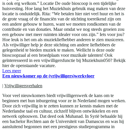
is ook erg welkom.” Locatie De oude bioscoop is een tijdelijke
huisvesting. Hoe lang het Muziekhuis gebruik mag maken van deze
locatie is onduidelijk. Rita: “We betalen hier niet veel huur en het is
de grote vraag of de financiën van de stichting toereikend zijn om
een andere gebouw te huren, want we moeten rondkomen van de
contributie en van donaties. Maar omdat we nog steeds groeien zou
een gebouw met meer ruimten idealer voor ons zijn.” Iets voor jou?
Hoe leuk is het om als muziekliefhebber anderen te zien musiceren.
Als vrijwilliger help je deze stichting om andere liefhebbers de
gelegenheid te bieden muziek te maken. Wellicht is deze oude
bioscoopzaal al een broedplaats voor muzikale talenten! Ook
geïnteresseerd in een vrijwilligersfunctie bij Muziekhuis050? Bekijk
hier de openstaande vacature.
Lees meer
Een nieuwkomer op de (vrijwilligers)werkvloer
|
Vrijwilligersverhalen
Voor veel nieuwkomers biedt vrijwilligerswerk de kans om te
beginnen met hun inburgering voor ze in Nederland mogen werken.
Door zich vrijwillig in te zetten kunnen ze kennis maken met de
Nederlandse taal en cultuur, zichzelf blijven ontwikkelen en een
netwerk opbouwen. Dat deed ook Muhanad. In Syrië behaalde hij
een bachelor Rechten aan de Universiteit van Damascus en was hij
aansluitend begonnen met een prestigieus studieprogramma in