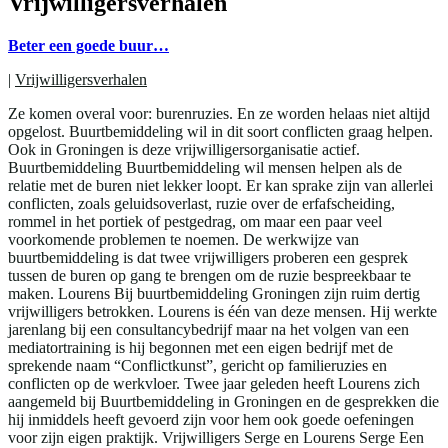
Vrijwilligersverhalen
Beter een goede buur…
|
Vrijwilligersverhalen
Ze komen overal voor: burenruzies. En ze worden helaas niet altijd
opgelost. Buurtbemiddeling wil in dit soort conflicten graag helpen.
Ook in Groningen is deze vrijwilligersorganisatie actief.
Buurtbemiddeling Buurtbemiddeling wil mensen helpen als de
relatie met de buren niet lekker loopt. Er kan sprake zijn van allerlei
conflicten, zoals geluidsoverlast, ruzie over de erfafscheiding,
rommel in het portiek of pestgedrag, om maar een paar veel
voorkomende problemen te noemen. De werkwijze van
buurtbemiddeling is dat twee vrijwilligers proberen een gesprek
tussen de buren op gang te brengen om de ruzie bespreekbaar te
maken. Lourens Bij buurtbemiddeling Groningen zijn ruim dertig
vrijwilligers betrokken. Lourens is één van deze mensen. Hij werkte
jarenlang bij een consultancybedrijf maar na het volgen van een
mediatortraining is hij begonnen met een eigen bedrijf met de
sprekende naam “Conflictkunst”, gericht op familieruzies en
conflicten op de werkvloer. Twee jaar geleden heeft Lourens zich
aangemeld bij Buurtbemiddeling in Groningen en de gesprekken die
hij inmiddels heeft gevoerd zijn voor hem ook goede oefeningen
voor zijn eigen praktijk. Vrijwilligers Serge en Lourens Serge Een