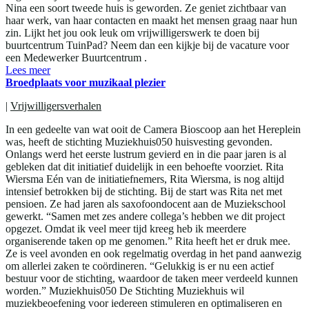
Nina een soort tweede huis is geworden. Ze geniet zichtbaar van
haar werk, van haar contacten en maakt het mensen graag naar hun
zin. Lijkt het jou ook leuk om vrijwilligerswerk te doen bij
buurtcentrum TuinPad? Neem dan een kijkje bij de vacature voor
een Medewerker Buurtcentrum .
Lees meer
Broedplaats voor muzikaal plezier
|
Vrijwilligersverhalen
In een gedeelte van wat ooit de Camera Bioscoop aan het Hereplein
was, heeft de stichting Muziekhuis050 huisvesting gevonden.
Onlangs werd het eerste lustrum gevierd en in die paar jaren is al
gebleken dat dit initiatief duidelijk in een behoefte voorziet. Rita
Wiersma Eén van de initiatiefnemers, Rita Wiersma, is nog altijd
intensief betrokken bij de stichting. Bij de start was Rita net met
pensioen. Ze had jaren als saxofoondocent aan de Muziekschool
gewerkt. “Samen met zes andere collega’s hebben we dit project
opgezet. Omdat ik veel meer tijd kreeg heb ik meerdere
organiserende taken op me genomen.” Rita heeft het er druk mee.
Ze is veel avonden en ook regelmatig overdag in het pand aanwezig
om allerlei zaken te coördineren. “Gelukkig is er nu een actief
bestuur voor de stichting, waardoor de taken meer verdeeld kunnen
worden.” Muziekhuis050 De Stichting Muziekhuis wil
muziekbeoefening voor iedereen stimuleren en optimaliseren en