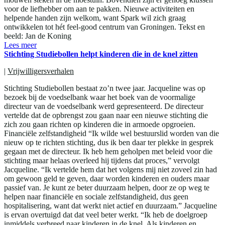
voor de liefhebber om aan te pakken. Nieuwe activiteiten en
helpende handen zijn welkom, want Spark wil zich graag
ontwikkelen tot hét feel-good centrum van Groningen. Tekst en
beeld: Jan de Koning
Lees meer
Stichting Studiebollen helpt kinderen die in de knel zitten
|
Vrijwilligersverhalen
Stichting Studiebollen bestaat zo’n twee jaar. Jacqueline was op
bezoek bij de voedselbank waar het boek van de voormalige
directeur van de voedselbank werd gepresenteerd. De directeur
vertelde dat de opbrengst zou gaan naar een nieuwe stichting die
zich zou gaan richten op kinderen die in armoede opgroeien.
Financiële zelfstandigheid “Ik wilde wel bestuurslid worden van die
nieuw op te richten stichting, dus ik ben daar ter plekke in gesprek
gegaan met de directeur. Ik heb hem geholpen met beleid voor die
stichting maar helaas overleed hij tijdens dat proces,” vervolgt
Jacqueline. “Ik vertelde hem dat het volgens mij niet zoveel zin had
om gewoon geld te geven, daar worden kinderen en ouders maar
passief van. Je kunt ze beter duurzaam helpen, door ze op weg te
helpen naar financiële en sociale zelfstandigheid, dus geen
hospitalisering, want dat werkt niet actief en duurzaam.” Jacqueline
is ervan overtuigd dat dat veel beter werkt. “Ik heb de doelgroep
inmiddels verbreed naar kinderen in de knel. Als kinderen en