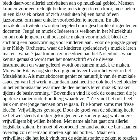
biedt daarvoor allerlei activiteiten aan op muzikaal gebied. Mensen
kunnen voor een redelijk bedrag meezingen in een koor, meespelen
in een klassiek orkest of zich aansluiten bij een band of een
jazzorkest, om maar enkele voorbeelden te noemen. En alle
muzikale activiteiten worden begeleid door geschoolde dirigenten en
docenten. Jeugd en muziek Iedereen is welkom in het Muziekhuis
en om ook jongeren enthousiast te maken voor muziek biedt de
stichting een basisvorming voor kinderen aan. Voor de jongste groep
is er Kiddy Orchestra, waar de kinderen spelenderwijs muziek leren
maken. Vanaf 7 jaar kunnen ze meedoen aan het Notenhuis, waar
kennis gemaakt wordt met het notenschrift en de diverse
instrumenten en waar geleerd wordt om samen muziek te maken.
Motivatie Rita is nog steeds erg gemotiveerd voor het werk in het
Muziekhuis. Als muziekdocent geniet ze natuurlijk van de muzikale
aspecten van het werk, maar daarnaast heeft ze ook heel veel plezier
in het enthousiasme waarmee de deelnemers leren muziek maken
tijdens de basisvorming. “Bovendien vind ik ook de contacten die je
op deze manier onderhoudt erg waardevol.” Ze vindt het ook heel
leuk om met jonge mensen om te gaan. Die komen soms met frisse
ideeën. Vrijwilligers gevraagd Door de groei van de stichting heeft
ze het wel steeds drukker gekregen en ze zou er graag wat andere
vrijwilligers bij willen hebben. Met name als het gaat om allerlei
logistieke zaken. Er moet bijvoorbeeld iemand achter de bar staan en
overdag zou er iemand moeten zijn als portier. “Maar een
vrijwilliger die het leuk vindt om de administratieve zaken te regelen