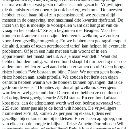
daarna wordt een vast gezin of alleenstaande gezocht. Vrijwilligers
die de huisbezoeken doen zijn ook heel erg welkom. “De meesten
hebben er een baan bij of zijn gepensioneerd, we zoeken altijd
mensen in de omgeving, met maximaal drie kwartier rijafstand. De
inzet van tijd is moeilijk te voorspellen want dat hangt af van de
vraag en het aanbod.” Ze zijn begonnen met Beagles. Maar het
kunnen ook andere rassen zijn. “Iedereen is welkom, we zoeken
vooral een gezellige omgeving. En we hebben een gedragstherapeut
die altijd, gratis of tegen gereduceerd tarief, kan helpen bij eventuele
problemen. Of je in een huis met een tuin woont of in een
appartement, het maakt niet uit. Als je maar wandelt!” Want dat
hebben honden nodig, want een hond slaapt 14 uur per dag maar de
andere uren willen ze wel aandacht en er samen op uit! Geen hoog-
risico honden “We bestaan nu bijna 7 jaar. We nemen geen hoog-
risico honden aan, zoals pitbulls. We zouden het liefst een eigen
centrum hebben waarin we de honden kunnen opvangen, dat is de
gedroomde wens.” Donaties zijn dus altijd welkom. Overigens
worden ze wel gesteund door Dierenlot en hebben ze een door de
belastingdienst goedgekeurde ANBI status. En een hond afstaan
kost niets, aan de adoptanten wordt wel een bedrag gevraagd van
225 euro, maar pas als je de hond wilt houden. De vrijwilligers,
momenteel zo’n 32, komen 2x per jaar bij elkaar, tijdens een
gezellige bijeenkomst om bij te kletsen. En er is een appgroep, om
van elkaar op de hoogte te blijven. Tekst: Annette Doornbosch Wil
je gastgezin worden, of vrijwilliger? Bekijk hier de vacature of meld