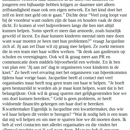
jongeren een bijbaantje hebben krijgen ze daarmee niet alleen
zelfstandigheid maar ook een eigen netwerk. En het kind doet het
zelf en leert met geld om te gaan.” Dichte deur “Veel zorg loopt vast
bij de voordeur want ouders zijn de baas en houden vaak de deur
dicht. Er komen al veel hulpverleners langs die hen niet altijd
kunnen helpen. Soms speelt er meer dan armoede, zoals huiselijk
geweld of incest. En daar kunnen kinderen meestal niets mee doen
want waar moeten ze heen met hun problemen?” vraagt Jacqueline
zich af. Jij aan zet Daar wil zij graag mee helpen. Ze zoekt mensen
die in een team met haar willen werken. “Ik denk aan gastlessen op
scholen en verenigingen. Ook wil ik graag meer aan PR en
communicatie doen middels bijvoorbeeld een website. En ik ben
van plan een ‘Jij aan zet’ dag te organiseren voor kinderen in de
knel.” Ze heeft veel ervaring met het organiseren van bijeenkomsten
tijdens haar vorige baan. Jacqueline heeft al contact met veel
organisaties maar heeft nog geen team om haar te helpen. “Je hoeft
geen bestuurslid te worden als je maar kunt helpen, want dat is het
belangrijkste. Ook wil ik graag sparren met gelijkgestemden hoe we
ons doel kunnen bereiken.” Geld is geen probleem, ze heeft
voldoende financiën gekregen om haar doel te bereiken
Kwartiermaker Eigenlijk is Jacqueline een kwartiermaker, dus wie
wil haar helpen dit verder te brengen? “Wat ik nodig heb is een team
dat mij wil helpen en om mee te sparren hoe we dit moeten doen. Ik
heb al veel contacten met allerlei organisaties en die vinden het
allemaal prachtig wat ik wil gaan doen. Maar nu heb ik gewoon