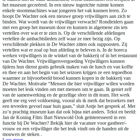
het museum gecreëerd. In een nieuw ingerichte ruimte komen
enkele stoommachines waar jongeren het vak kunnen leren. Zo
hoopt De Wachter ook een nieuwe groep vrijwilligers aan zich te
binden. Wat wordt van de vrijwilliger verwacht? Rondleiders gaan
met een groep het museum door en kunnen in algemene zin iets
vertellen over wat er te zien is. Op de verschillende afdelingen
vertellen de ambachtslieden zelf waar ze mee bezig zijn. Op
verschillende plekken in De Wachter zitten ook suppoosten. Zij
vertellen wat er zoal op hun afdeling te beleven is. In de horeca
werken vrijwilligers in de winkel van de bakkerij of in het restaurant
van De Wachter. Vrijwilligersvergoeding Vrijwilligers kunnen
tijdens hun dienst gratis gebruik maken van de lunch en van koffie
en thee en aan het begin van het seizoen krijgen ze een tegoedbon
waarmee ze bijvoorbeeld brood kunnen kopen in de bakkerij van
De Wachter. Motivatie “Mensen die hier vrijwilliger willen worden
moeten het leuk vinden om met mensen om te gaan. Ik geniet zelf
van de samenwerking en de gezellige sfeer in dit team. Het werk
geeft me erg veel voldoening, vooral als ik merk dat bezoekers met
een tevreden gevoel naar huis gaan,” sluit Antje het gesprek af. Met
zo’n prachtig museum kan dat ook bijna niet anders. Tekst en beeld:
Jan de Koning Film: Bart Nieuwold Ook geïnteresseerd in een
functie bij De Wachter? Bekijk hier de vacature voor gastheer/-
vrouw en een vrijwilliger die het leuk vindt om de handen uit de
mouwen de steken .
Lees meer