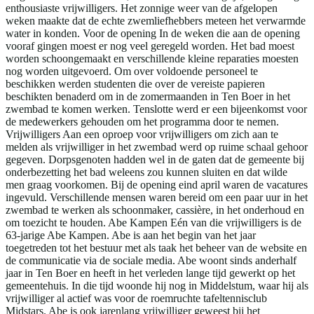
enthousiaste vrijwilligers. Het zonnige weer van de afgelopen
weken maakte dat de echte zwemliefhebbers meteen het verwarmde
water in konden. Voor de opening In de weken die aan de opening
vooraf gingen moest er nog veel geregeld worden. Het bad moest
worden schoongemaakt en verschillende kleine reparaties moesten
nog worden uitgevoerd. Om over voldoende personeel te
beschikken werden studenten die over de vereiste papieren
beschikten benaderd om in de zomermaanden in Ten Boer in het
zwembad te komen werken. Tenslotte werd er een bijeenkomst voor
de medewerkers gehouden om het programma door te nemen.
Vrijwilligers Aan een oproep voor vrijwilligers om zich aan te
melden als vrijwilliger in het zwembad werd op ruime schaal gehoor
gegeven. Dorpsgenoten hadden wel in de gaten dat de gemeente bij
onderbezetting het bad weleens zou kunnen sluiten en dat wilde
men graag voorkomen. Bij de opening eind april waren de vacatures
ingevuld. Verschillende mensen waren bereid om een paar uur in het
zwembad te werken als schoonmaker, cassière, in het onderhoud en
om toezicht te houden. Abe Kampen Eén van die vrijwilligers is de
63-jarige Abe Kampen. Abe is aan het begin van het jaar
toegetreden tot het bestuur met als taak het beheer van de website en
de communicatie via de sociale media. Abe woont sinds anderhalf
jaar in Ten Boer en heeft in het verleden lange tijd gewerkt op het
gemeentehuis. In die tijd woonde hij nog in Middelstum, waar hij als
vrijwilliger al actief was voor de roemruchte tafeltennisclub
Midstars. Abe is ook jarenlang vrijwilliger geweest bij het