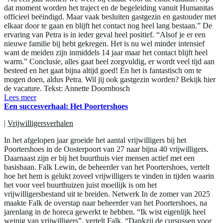
dat moment worden het traject en de begeleiding vanuit Humanitas
officieel beëindigd. Maar vaak besluiten gastgezin en gastouder met
elkaar door te gaan en blijft het contact nog heel lang bestaan.” De
ervaring van Petra is in ieder geval heel positief. “Alsof je er een
nieuwe familie bij hebt gekregen. Het is nu wel minder intensief
want de meiden zijn inmiddels 14 jaar maar het contact blijft heel
warm.” Conclusie, alles gaat heel zorgvuldig, er wordt veel tijd aan
besteed en het gaat bijna altijd goed! En het is fantastisch om te
mogen doen, aldus Petra. Wil jij ook gastgezin worden? Bekijk hier
de vacature. Tekst: Annette Doornbosch
Lees meer
Een succesverhaal: Het Poortershoes
|
Vrijwilligersverhalen
In het afgelopen jaar groeide het aantal vrijwilligers bij het
Poortershoes in de Oosterpoort van 27 naar bijna 40 vrijwilligers.
Daarnaast zijn er bij het buurthuis vier mensen actief met een
basisbaan. Falk Lewin, de beheerder van het Poortershoes, vertelt
hoe het hem is gelukt zoveel vrijwilligers te vinden in tijden waarin
het voor veel buurthuizen juist moeilijk is om het
vrijwilligersbestand uit te breiden. Netwerk In de zomer van 2025
maakte Falk de overstap naar beheerder van het Poortershoes, na
jarenlang in de horeca gewerkt te hebben. “Ik wist eigenlijk heel
weinig van vrijwilligers”, vertelt Falk. “Dankzij de cursussen voor