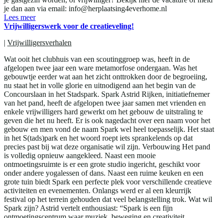
je dan aan via email: info@herplaatsing4everhome.nl
Lees meer
Vrijwilligerswerk voor de creatieveling!
|
Vrijwilligersverhalen
Wat ooit het clubhuis van een scoutinggroep was, heeft in de
afgelopen twee jaar een ware metamorfose ondergaan. Was het
gebouwtje eerder wat aan het zicht onttrokken door de begroeiing,
nu staat het in volle glorie en uitnodigend aan het begin van de
Concourslaan in het Stadspark. Spark Astrid Rijken, initiatiefnemer
van het pand, heeft de afgelopen twee jaar samen met vrienden en
enkele vrijwilligers hard gewerkt om het gebouw de uitstraling te
geven die het nu heeft. Er is ook nagedacht over een naam voor het
gebouw en men vond de naam Spark wel heel toepasselijk. Het staat
in het S(tads)park en het woord roept iets sprankelends op dat
precies past bij wat deze organisatie wil zijn. Verbouwing Het pand
is volledig opnieuw aangekleed. Naast een mooie
ontmoetingsruimte is er een grote studio ingericht, geschikt voor
onder andere yogalessen of dans. Naast een ruime keuken en een
grote tuin biedt Spark een perfecte plek voor verschillende creatieve
activiteiten en evenementen. Onlangs werd er al een kleurrijk
festival op het terrein gehouden dat veel belangstelling trok. Wat wil
Spark zijn? Astrid vertelt enthousiast: “Spark is een fijn
ontmoetingscentrum waar muziek, beweging en creativiteit