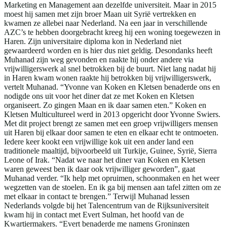
Marketing en Management aan dezelfde universiteit. Maar in 2015
moest hij samen met zijn broer Maan uit Syrië vertrekken en
kwamen ze allebei naar Nederland. Na een jaar in verschillende
AZC’s te hebben doorgebracht kreeg hij een woning toegewezen in
Haren. Zijn universitaire diploma kon in Nederland niet
gewaardeerd worden en is hier dus niet geldig. Desondanks heeft
Muhanad zijn weg gevonden en raakte hij onder andere via
vrijwilligerswerk al snel betrokken bij de buurt. Niet lang nadat hij
in Haren kwam wonen raakte hij betrokken bij vrijwilligerswerk,
vertelt Muhanad. “Yvonne van Koken en Kletsen benaderde ons en
nodigde ons uit voor het diner dat ze met Koken en Kletsen
organiseert. Zo gingen Maan en ik daar samen eten.” Koken en
Kletsen Multicultureel werd in 2013 opgericht door Yvonne Swiers.
Met dit project brengt ze samen met een groep vrijwilligers mensen
uit Haren bij elkaar door samen te eten en elkaar echt te ontmoeten.
Iedere keer kookt een vrijwillige kok uit een ander land een
traditionele maaltijd, bijvoorbeeld uit Turkije, Guinee, Syrië, Sierra
Leone of Irak. “Nadat we naar het diner van Koken en Kletsen
waren geweest ben ik daar ook vrijwilliger geworden”, gaat
Muhanad verder. “Ik help met opruimen, schoonmaken en het weer
wegzetten van de stoelen. En ik ga bij mensen aan tafel zitten om ze
met elkaar in contact te brengen.” Terwijl Muhanad lessen
Nederlands volgde bij het Talencentrum van de Rijksuniversiteit
kwam hij in contact met Evert Sulman, het hoofd van de
Kwartiermakers. “Evert benaderde me namens Groningen