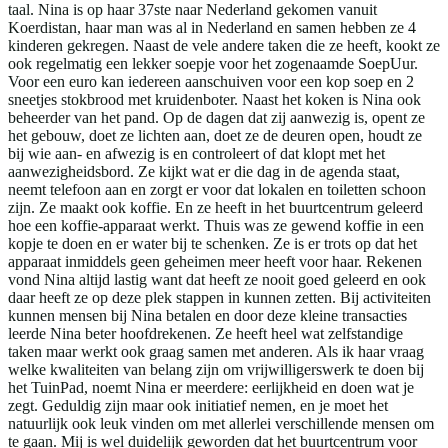
taal. Nina is op haar 37ste naar Nederland gekomen vanuit
Koerdistan, haar man was al in Nederland en samen hebben ze 4
kinderen gekregen. Naast de vele andere taken die ze heeft, kookt ze
ook regelmatig een lekker soepje voor het zogenaamde SoepUur.
Voor een euro kan iedereen aanschuiven voor een kop soep en 2
sneetjes stokbrood met kruidenboter. Naast het koken is Nina ook
beheerder van het pand. Op de dagen dat zij aanwezig is, opent ze
het gebouw, doet ze lichten aan, doet ze de deuren open, houdt ze
bij wie aan- en afwezig is en controleert of dat klopt met het
aanwezigheidsbord. Ze kijkt wat er die dag in de agenda staat,
neemt telefoon aan en zorgt er voor dat lokalen en toiletten schoon
zijn. Ze maakt ook koffie. En ze heeft in het buurtcentrum geleerd
hoe een koffie-apparaat werkt. Thuis was ze gewend koffie in een
kopje te doen en er water bij te schenken. Ze is er trots op dat het
apparaat inmiddels geen geheimen meer heeft voor haar. Rekenen
vond Nina altijd lastig want dat heeft ze nooit goed geleerd en ook
daar heeft ze op deze plek stappen in kunnen zetten. Bij activiteiten
kunnen mensen bij Nina betalen en door deze kleine transacties
leerde Nina beter hoofdrekenen. Ze heeft heel wat zelfstandige
taken maar werkt ook graag samen met anderen. Als ik haar vraag
welke kwaliteiten van belang zijn om vrijwilligerswerk te doen bij
het TuinPad, noemt Nina er meerdere: eerlijkheid en doen wat je
zegt. Geduldig zijn maar ook initiatief nemen, en je moet het
natuurlijk ook leuk vinden om met allerlei verschillende mensen om
te gaan. Mij is wel duidelijk geworden dat het buurtcentrum voor