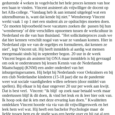
gedurende 4 weken in vogelvlucht het hele proces kennen van hoe
een baan te vinden. Vincent assisteert als vrijwilliger de docent op
het Alfa-college. “Vandaag heb ik aan iemand uitgelegd wat een
uitzendbureau is, want dat kende hij niet.” Wensberoep Vincent
werkt vaak 1 op 1 met een student als ze opdrachtjes moeten doen.
“Ze moeten bijvoorbeeld twee vacatures zoeken die passen bij hun
‘wensberoep’ of drie verschillen opnoemen tussen de werkcultuur in
Nederland en die van hun thuisland. "Het sollicitatieproces zoals we
dat hier kennen verschilt nogal van waar ze vandaan komen. Hier in
Nederland zijn we van de regeltjes en formulieren, dat kennen ze
niet”, legt Vincent uit. Hij heeft inmiddels al aardig wat mensen
meegemaakt sinds hij in september begon. 20 uur in de week
Vincent begon als assistent bij ONA maar inmiddels is hij gevraagd
om ook te ondersteunen bij lessen Kennis van de Nederlandse
Maatschappij (KNM) een ander onderdeel van het
inburgeringsexamen. Hij helpt bij Nederlands voor Oekraïners en bij
een club Nederlandse kinderen (15-18 jaar) die na de pandemie
weer wat sociale vaardigheden willen oefenen (door middel van
spellen). Bij elkaar is hij daar ongeveer 20 uur per week aan kwijt.
Dat is best veel. Vincent: “ik blijf op zoek naar betaald werk maar
ondertussen blijf ik dit doen, ik vind het leuk en ik leer hier ook van.
Ik hoop ook dat ik iets met deze ervaring kan doen.” Kwaliteiten
ontdekken Vincent hoorde via via van dit vrijwilligerswerk en het
leek hem wel wat. Hij heeft een bachelor Psychologie maar de
liefde tussen hem en de studie was een beetje over en hij zat al een