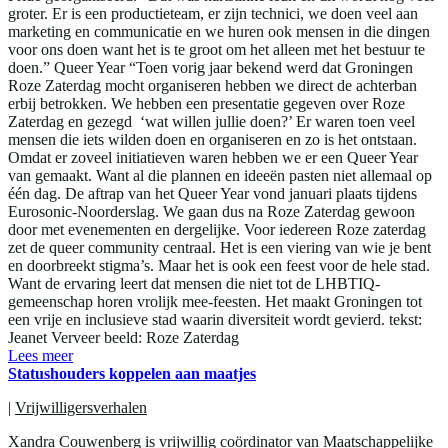
groter. Er is een productieteam, er zijn technici, we doen veel aan
marketing en communicatie en we huren ook mensen in die dingen
voor ons doen want het is te groot om het alleen met het bestuur te
doen.” Queer Year “Toen vorig jaar bekend werd dat Groningen
Roze Zaterdag mocht organiseren hebben we direct de achterban
erbij betrokken. We hebben een presentatie gegeven over Roze
Zaterdag en gezegd ‘wat willen jullie doen?’ Er waren toen veel
mensen die iets wilden doen en organiseren en zo is het ontstaan.
Omdat er zoveel initiatieven waren hebben we er een Queer Year
van gemaakt. Want al die plannen en ideeën pasten niet allemaal op
één dag. De aftrap van het Queer Year vond januari plaats tijdens
Eurosonic-Noorderslag. We gaan dus na Roze Zaterdag gewoon
door met evenementen en dergelijke. Voor iedereen Roze zaterdag
zet de queer community centraal. Het is een viering van wie je bent
en doorbreekt stigma’s. Maar het is ook een feest voor de hele stad.
Want de ervaring leert dat mensen die niet tot de LHBTIQ-
gemeenschap horen vrolijk mee-feesten. Het maakt Groningen tot
een vrije en inclusieve stad waarin diversiteit wordt gevierd. tekst:
Jeanet Verveer beeld: Roze Zaterdag
Lees meer
Statushouders koppelen aan maatjes
|
Vrijwilligersverhalen
Xandra Couwenberg is vrijwillig coördinator van Maatschappelijke