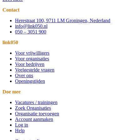
Contact
Herestraat 100, 9711 LM Groningen, Nederland
info@link050.nl
050 – 3051 900
link050
Voor vrijwilligers
Voor organisaties
Voor bedrijven
Veelgestelde vragen
Over ons
Openingstijden
Doe mee
Vacatures / trainingen
Zoek Organisaties
Organisatie toevoegen
Account aanmaken
Log in
Help