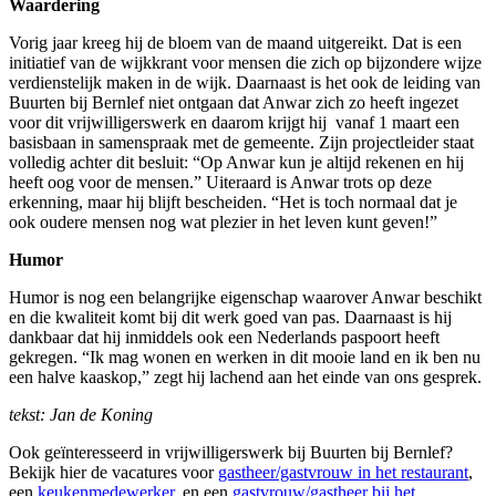
Waardering
Vorig jaar kreeg hij de bloem van de maand uitgereikt. Dat is een
initiatief van de wijkkrant voor mensen die zich op bijzondere wijze
verdienstelijk maken in de wijk. Daarnaast is het ook de leiding van
Buurten bij Bernlef niet ontgaan dat Anwar zich zo heeft ingezet
voor dit vrijwilligerswerk en daarom krijgt hij vanaf 1 maart een
basisbaan in samenspraak met de gemeente. Zijn projectleider staat
volledig achter dit besluit: “Op Anwar kun je altijd rekenen en hij
heeft oog voor de mensen.” Uiteraard is Anwar trots op deze
erkenning, maar hij blijft bescheiden. “Het is toch normaal dat je
ook oudere mensen nog wat plezier in het leven kunt geven!”
Humor
Humor is nog een belangrijke eigenschap waarover Anwar beschikt
en die kwaliteit komt bij dit werk goed van pas. Daarnaast is hij
dankbaar dat hij inmiddels ook een Nederlands paspoort heeft
gekregen. “Ik mag wonen en werken in dit mooie land en ik ben nu
een halve kaaskop,” zegt hij lachend aan het einde van ons gesprek.
tekst: Jan de Koning
Ook geïnteresseerd in vrijwilligerswerk bij Buurten bij Bernlef?
Bekijk hier de vacatures voor
gastheer/gastvrouw in het restaurant
,
een
keukenmedewerker
, en een
gastvrouw/gastheer bij het