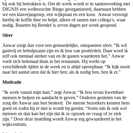
hij ook bij betrokken is. Om de week wordt er in samenwerking met
DIGNIS een welbezochte Bingo georganiseerd, daarnaast hebben
we een klaverjasgroep, een wijkpraat en een koor. Anwar verzorgt
hierbij de koffie thee en helpt, alleen of samen met collega’s, waar
nodig. Buurten bij Bernlef is zeven dagen per week geopend.
Sfeer
Anwar zorgt dan voor een gemoedelijke, ontspannen sfeer. “Ik wil
gastvrij en behulpzaam zijn en ik hou van positiviteit. Daar word ik
zelf ook mentaal sterker van en de gasten waarderen het.” Anwar
voelt zich helemaal thuis in het restaurant. Hij werkt op
verschillende tijden in de week en is altijd oproepbaar. “Ik kijk nooit
naar het aantal uren dat ik hier ben; als ik nodig ben, ben ik er.”
Motivatie
“Ik werk vanuit mijn hart,” zegt Anwar. “Ik hou ervan kwetsbare
mensen te helpen en aandacht te geven.” Ouderen genieten van de
zorg die Anwar aan hen besteed. De meeste bezoekers kennen hem
goed en zodra hij er niet is wordt hij gemist. “Soms mis ik ook wel
mensen en dan kan het zijn dat ik ze opzoek en vraag of ze ziek
zijn.” Door deze instelling wordt Anwar erg gewaardeerd in het
wijkcentrum.