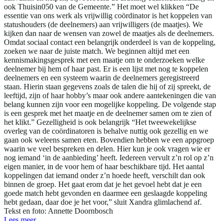
ook Thuisin050 van de Gemeente.” Het moet wel klikken “De
essentie van ons werk als vrijwillig coördinator is het koppelen van
statushouders (de deelnemers) aan vrijwilligers (de maatjes). We
kijken dan naar de wensen van zowel de maatjes als de deelnemers.
Omdat sociaal contact een belangrijk onderdeel is van de koppeling,
zoeken we naar de juiste match. We beginnen altijd met een
kennismakingsgesprek met een maatje om te onderzoeken welke
deelnemer bij hem of haar past. Er is een lijst met nog te koppelen
deelnemers en een systeem waarin de deelnemers geregistreerd
staan. Hierin staan gegevens zoals de talen die hij of zij spreekt, de
leeftijd, zijn of haar hobby’s maar ook andere aantekeningen die van
belang kunnen zijn voor een mogelijke koppeling. De volgende stap
is een gesprek met het maatje en de deelnemer samen om te zien of
het klikt.” Gezelligheid is ook belangrijk “Het tweewekelijkse
overleg van de coördinatoren is behalve nuttig ook gezellig en we
gaan ook weleens samen eten. Bovendien hebben we een appgroep
waarin we veel bespreken en delen. Hier kun je ook vragen wie er
nog iemand ‘in de aanbieding’ heeft. Iedereen vervult z’n rol op z’n
eigen manier, in de voor hem of haar beschikbare tijd. Het aantal
koppelingen dat iemand onder z’n hoede heeft, verschilt dan ook
binnen de groep. Het gaat erom dat je het gevoel hebt dat je een
goede match hebt gevonden en daarmee een geslaagde koppeling
hebt gedaan, daar doe je het voor,” sluit Xandra glimlachend af.
Tekst en foto: Annette Doornbosch
Lees meer