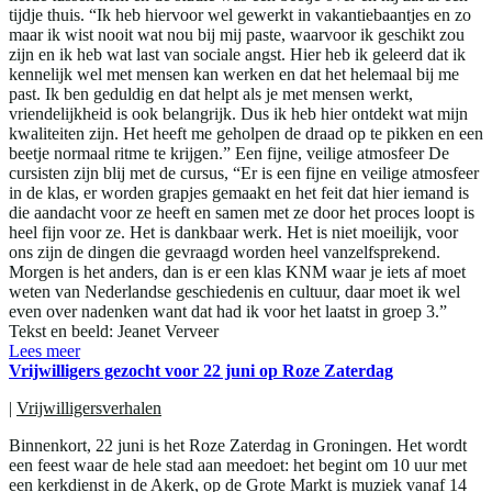
tijdje thuis. “Ik heb hiervoor wel gewerkt in vakantiebaantjes en zo
maar ik wist nooit wat nou bij mij paste, waarvoor ik geschikt zou
zijn en ik heb wat last van sociale angst. Hier heb ik geleerd dat ik
kennelijk wel met mensen kan werken en dat het helemaal bij me
past. Ik ben geduldig en dat helpt als je met mensen werkt,
vriendelijkheid is ook belangrijk. Dus ik heb hier ontdekt wat mijn
kwaliteiten zijn. Het heeft me geholpen de draad op te pikken en een
beetje normaal ritme te krijgen.” Een fijne, veilige atmosfeer De
cursisten zijn blij met de cursus, “Er is een fijne en veilige atmosfeer
in de klas, er worden grapjes gemaakt en het feit dat hier iemand is
die aandacht voor ze heeft en samen met ze door het proces loopt is
heel fijn voor ze. Het is dankbaar werk. Het is niet moeilijk, voor
ons zijn de dingen die gevraagd worden heel vanzelfsprekend.
Morgen is het anders, dan is er een klas KNM waar je iets af moet
weten van Nederlandse geschiedenis en cultuur, daar moet ik wel
even over nadenken want dat had ik voor het laatst in groep 3.”
Tekst en beeld: Jeanet Verveer
Lees meer
Vrijwilligers gezocht voor 22 juni op Roze Zaterdag
|
Vrijwilligersverhalen
Binnenkort, 22 juni is het Roze Zaterdag in Groningen. Het wordt
een feest waar de hele stad aan meedoet: het begint om 10 uur met
een kerkdienst in de Akerk, op de Grote Markt is muziek vanaf 14