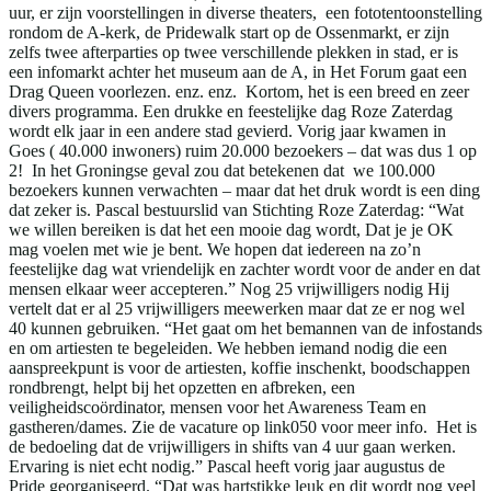
uur, er zijn voorstellingen in diverse theaters, een fototentoonstelling
rondom de A-kerk, de Pridewalk start op de Ossenmarkt, er zijn
zelfs twee afterparties op twee verschillende plekken in stad, er is
een infomarkt achter het museum aan de A, in Het Forum gaat een
Drag Queen voorlezen. enz. enz. Kortom, het is een breed en zeer
divers programma. Een drukke en feestelijke dag Roze Zaterdag
wordt elk jaar in een andere stad gevierd. Vorig jaar kwamen in
Goes ( 40.000 inwoners) ruim 20.000 bezoekers – dat was dus 1 op
2! In het Groningse geval zou dat betekenen dat we 100.000
bezoekers kunnen verwachten – maar dat het druk wordt is een ding
dat zeker is. Pascal bestuurslid van Stichting Roze Zaterdag: “Wat
we willen bereiken is dat het een mooie dag wordt, Dat je je OK
mag voelen met wie je bent. We hopen dat iedereen na zo’n
feestelijke dag wat vriendelijk en zachter wordt voor de ander en dat
mensen elkaar weer accepteren.” Nog 25 vrijwilligers nodig Hij
vertelt dat er al 25 vrijwilligers meewerken maar dat ze er nog wel
40 kunnen gebruiken. “Het gaat om het bemannen van de infostands
en om artiesten te begeleiden. We hebben iemand nodig die een
aanspreekpunt is voor de artiesten, koffie inschenkt, boodschappen
rondbrengt, helpt bij het opzetten en afbreken, een
veiligheidscoördinator, mensen voor het Awareness Team en
gastheren/dames. Zie de vacature op link050 voor meer info. Het is
de bedoeling dat de vrijwilligers in shifts van 4 uur gaan werken.
Ervaring is niet echt nodig.” Pascal heeft vorig jaar augustus de
Pride georganiseerd. “Dat was hartstikke leuk en dit wordt nog veel