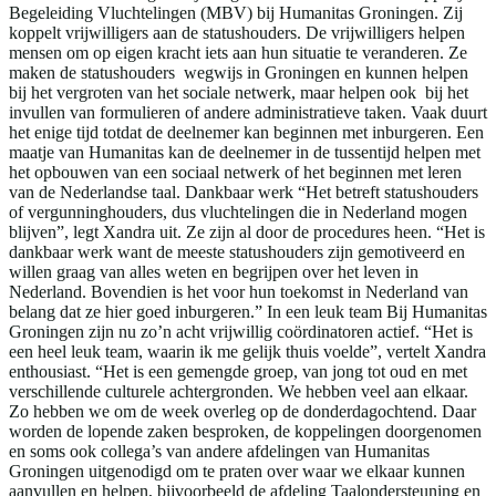
Begeleiding Vluchtelingen (MBV) bij Humanitas Groningen. Zij
koppelt vrijwilligers aan de statushouders. De vrijwilligers helpen
mensen om op eigen kracht iets aan hun situatie te veranderen. Ze
maken de statushouders wegwijs in Groningen en kunnen helpen
bij het vergroten van het sociale netwerk, maar helpen ook bij het
invullen van formulieren of andere administratieve taken. Vaak duurt
het enige tijd totdat de deelnemer kan beginnen met inburgeren. Een
maatje van Humanitas kan de deelnemer in de tussentijd helpen met
het opbouwen van een sociaal netwerk of het beginnen met leren
van de Nederlandse taal. Dankbaar werk “Het betreft statushouders
of vergunninghouders, dus vluchtelingen die in Nederland mogen
blijven”, legt Xandra uit. Ze zijn al door de procedures heen. “Het is
dankbaar werk want de meeste statushouders zijn gemotiveerd en
willen graag van alles weten en begrijpen over het leven in
Nederland. Bovendien is het voor hun toekomst in Nederland van
belang dat ze hier goed inburgeren.” In een leuk team Bij Humanitas
Groningen zijn nu zo’n acht vrijwillig coördinatoren actief. “Het is
een heel leuk team, waarin ik me gelijk thuis voelde”, vertelt Xandra
enthousiast. “Het is een gemengde groep, van jong tot oud en met
verschillende culturele achtergronden. We hebben veel aan elkaar.
Zo hebben we om de week overleg op de donderdagochtend. Daar
worden de lopende zaken besproken, de koppelingen doorgenomen
en soms ook collega’s van andere afdelingen van Humanitas
Groningen uitgenodigd om te praten over waar we elkaar kunnen
aanvullen en helpen, bijvoorbeeld de afdeling Taalondersteuning en