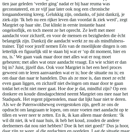
tien jaar geleden ‘verder ging’ nadat er bij haar reuma was
geconstateerd, en ze vijf jaar later ook nog een chronische
longaandoening kreeg. Gelukkig zijn, ondanks, of juist dankzij, je
ziek-zijn ‘Ik heb nu een rijker leven dan voordat ik ziek werd’, zegt
Margriet op haar site. Dat klinkt in eerste instantie haast
ongelooflijk, en toch meent ze het oprecht. Ze leeft met meer
aandacht voor zichzelf, en voor de mensen en bezigheden die ècht
belangrijk zijn. Dankzij die aandacht werkt ze nu als mindfulness-
trainer. Tijd voor jezelf nemen Eén van de moeilijkste dingen is om
letterlijk en figuurlijk stil te staan bij wat er ‘op dit moment, hier en
nu, is.’ We gaan vaak maar door met alles wat er nog moet
gebeuren; met alles wat onze aandacht vraagt. En wie schiet er dan
bij in? Juist, jijzelf dus. Ook voor Margriet is het een heel proces
geweest om te leren aanvaarden wat er is; hoe de situatie nu is; en
om daar dan naar te handelen. Dus als ze moe is, dan moet ze echt
even gaan liggen, en zichzelf niet dwingen om maar door te gaan
totdat het echt niet meer gaat. Hoe doe je dat, mindful zijn? Op een
donkere en koude dinsdagochtend neemt Margriet ons mee naar het
Stadspark. Het regent pijpenstelen, maar dat lijkt haar niet te deren.
Als we de Paterswoldseweg overgestoken zijn, geeft ze ons de
opdracht om langzaam te lopen, om onze voeten met aandacht op te
tillen en weer neer te zetten. En ik, ik kan alleen maar denken: ‘Ik
wil dit niet, ik wil naar huis, ik heb het koud, zouden de andere
deelnemers dat nou niet hebben? Doe ik het niet goed?’ Dus ja hoor,
daar zijn ze weer, al die gedachten en oordelen. Laat de situatie maar