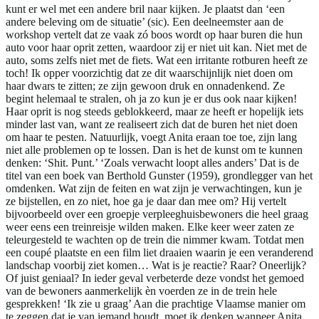
kunt er wel met een andere bril naar kijken. Je plaatst dan ‘een
andere beleving om de situatie’ (sic). Een deelneemster aan de
workshop vertelt dat ze vaak zó boos wordt op haar buren die hun
auto voor haar oprit zetten, waardoor zij er niet uit kan. Niet met de
auto, soms zelfs niet met de fiets. Wat een irritante rotburen heeft ze
toch! Ik opper voorzichtig dat ze dit waarschijnlijk niet doen om
haar dwars te zitten; ze zijn gewoon druk en onnadenkend. Ze
begint helemaal te stralen, oh ja zo kun je er dus ook naar kijken!
Haar oprit is nog steeds geblokkeerd, maar ze heeft er hopelijk iets
minder last van, want ze realiseert zich dat de buren het niet doen
om haar te pesten. Natuurlijk, voegt Anita eraan toe toe, zijn lang
niet alle problemen op te lossen. Dan is het de kunst om te kunnen
denken: ‘Shit. Punt.’ ‘Zoals verwacht loopt alles anders’ Dat is de
titel van een boek van Berthold Gunster (1959), grondlegger van het
omdenken. Wat zijn de feiten en wat zijn je verwachtingen, kun je
ze bijstellen, en zo niet, hoe ga je daar dan mee om? Hij vertelt
bijvoorbeeld over een groepje verpleeghuisbewoners die heel graag
weer eens een treinreisje wilden maken. Elke keer weer zaten ze
teleurgesteld te wachten op de trein die nimmer kwam. Totdat men
een coupé plaatste en een film liet draaien waarin je een veranderend
landschap voorbij ziet komen… Wat is je reactie? Raar? Oneerlijk?
Of juist geniaal? In ieder geval verbeterde deze vondst het gemoed
van de bewoners aanmerkelijk èn voerden ze in de trein hele
gesprekken! ‘Ik zie u graag’ Aan die prachtige Vlaamse manier om
te zeggen dat je van iemand houdt, moet ik denken wanneer Anita