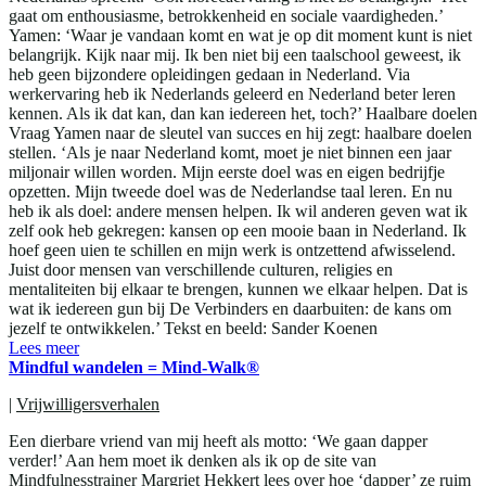
gaat om enthousiasme, betrokkenheid en sociale vaardigheden.’
Yamen: ‘Waar je vandaan komt en wat je op dit moment kunt is niet
belangrijk. Kijk naar mij. Ik ben niet bij een taalschool geweest, ik
heb geen bijzondere opleidingen gedaan in Nederland. Via
werkervaring heb ik Nederlands geleerd en Nederland beter leren
kennen. Als ik dat kan, dan kan iedereen het, toch?’ Haalbare doelen
Vraag Yamen naar de sleutel van succes en hij zegt: haalbare doelen
stellen. ‘Als je naar Nederland komt, moet je niet binnen een jaar
miljonair willen worden. Mijn eerste doel was en eigen bedrijfje
opzetten. Mijn tweede doel was de Nederlandse taal leren. En nu
heb ik als doel: andere mensen helpen. Ik wil anderen geven wat ik
zelf ook heb gekregen: kansen op een mooie baan in Nederland. Ik
hoef geen uien te schillen en mijn werk is ontzettend afwisselend.
Juist door mensen van verschillende culturen, religies en
mentaliteiten bij elkaar te brengen, kunnen we elkaar helpen. Dat is
wat ik iedereen gun bij De Verbinders en daarbuiten: de kans om
jezelf te ontwikkelen.’ Tekst en beeld: Sander Koenen
Lees meer
Mindful wandelen = Mind-Walk®
|
Vrijwilligersverhalen
Een dierbare vriend van mij heeft als motto: ‘We gaan dapper
verder!’ Aan hem moet ik denken als ik op de site van
Mindfulnesstrainer Margriet Hekkert lees over hoe ‘dapper’ ze ruim