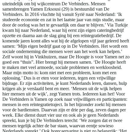
uiteindelijk om bij wijkcentrum De Verbinders. Mensen
samenbrengen Yamen Erksousi (29) is bestuurslid van De
Verbinders. In 2016 vluchtte hij vanuit Syrië naar Nederland: ‘Ik
studeerde economie en zat in het laatste jaar van mijn studie, maar
door de oorlog was het te gevaarlijk om daar te blijven.’ Via Turkije
kwam hij naar Nederland, waar hij eerst zijn eigen cateringbedrijf
opzette en daarna aan de slag ging bij een reïntegratiebedrijf. De
komende jaren komt alles wat hij de afgelopen vijf jaar geleerd heeft
samen: ‘Mijn eigen bedrijf gaat op in De Verbinders. Het wordt een
sociale onderneming die mensen weer aan het werk kan helpen.’
Zelf woont hij in Vinkhuizen, maar De Hoogte is voor Yamen net zo
goed een “thuis”. Hier brengt hij mensen samen. ‘De Hoogte heeft
te maken met veel armoede, sociale problemen en werkloosheid.
Maar mijn motto is: kom niet met een probleem, kom met een
oplossing.’ Dus is er eten voor iedereen, tegen een vrijwillige
bijdrage. Er zijn activiteiten, je kunt Nederlands leren, dansen, hulp
krijgen als je verslaafd bent en meer. ‘Mensen uit de wijk helpen
hier mensen uit de wijk’, zegt Yamen trots. Iedereen kan het! Voor
De Verbinders is Yamen op zoek naar vrijwilligers en participanten:
mensen in een reïntegratietraject. In het bijzonder zoekt hij mensen
voor de bardiensten. Daarvan zijn er drie per dag, zeven dagen per
week. Elke dienst duurt vier uur en ook als je geen Nederlands
spreekt, kun je bij De Verbinders terecht: ‘We zorgen dat er twee
mensen tegelijk achter de bar staan, waarvan eentje sowieso
Nederlands spreekt.’ Ook horecaervaring is niet zo belangrijk: ‘Het