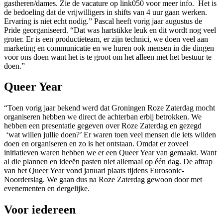
gastheren/dames. Zie de vacature op link050 voor meer info. Het is
de bedoeling dat de vrijwilligers in shifts van 4 uur gaan werken.
Ervaring is niet echt nodig.” Pascal heeft vorig jaar augustus de
Pride georganiseerd. “Dat was hartstikke leuk en dit wordt nog veel
groter. Er is een productieteam, er zijn technici, we doen veel aan
marketing en communicatie en we huren ook mensen in die dingen
voor ons doen want het is te groot om het alleen met het bestuur te
doen.”
Queer Year
“Toen vorig jaar bekend werd dat Groningen Roze Zaterdag mocht
organiseren hebben we direct de achterban erbij betrokken. We
hebben een presentatie gegeven over Roze Zaterdag en gezegd
‘wat willen jullie doen?’ Er waren toen veel mensen die iets wilden
doen en organiseren en zo is het ontstaan. Omdat er zoveel
initiatieven waren hebben we er een Queer Year van gemaakt. Want
al die plannen en ideeën pasten niet allemaal op één dag. De aftrap
van het Queer Year vond januari plaats tijdens Eurosonic-
Noorderslag. We gaan dus na Roze Zaterdag gewoon door met
evenementen en dergelijke.
Voor iedereen