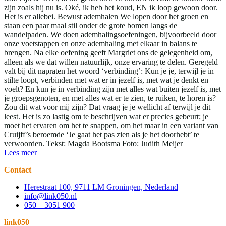
zijn zoals hij nu is. Oké, ik heb het koud, EN ik loop gewoon door.
Het is er allebei. Bewust ademhalen We lopen door het groen en
staan een paar maal stil onder de grote bomen langs de
wandelpaden. We doen ademhalingsoefeningen, bijvoorbeeld door
onze voetstappen en onze ademhaling met elkaar in balans te
brengen. Na elke oefening geeft Margriet ons de gelegenheid om,
alleen als we dat willen natuurlijk, onze ervaring te delen. Geregeld
valt bij dit napraten het woord ‘verbinding’: Kun je je, terwijl je in
stilte loopt, verbinden met wat er in jezelf is, met wat je denkt en
voelt? En kun je in verbinding zijn met alles wat buiten jezelf is, met
je groepsgenoten, en met alles wat er te zien, te ruiken, te horen is?
Zou dit wat voor mij zijn? Dat vraag je je wellicht af terwijl je dit
leest. Het is zo lastig om te beschrijven wat er precies gebeurt; je
moet het ervaren om het te snappen, om het maar in een variant van
Cruijff’s beroemde ‘Je gaat het pas zien als je het doorhebt’ te
verwoorden. Tekst: Magda Bootsma Foto: Judith Meijer
Lees meer
Contact
Herestraat 100, 9711 LM Groningen, Nederland
info@link050.nl
050 – 3051 900
link050