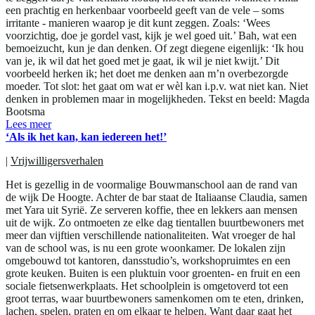
een prachtig en herkenbaar voorbeeld geeft van de vele – soms
irritante - manieren waarop je dit kunt zeggen. Zoals: ‘Wees
voorzichtig, doe je gordel vast, kijk je wel goed uit.’ Bah, wat een
bemoeizucht, kun je dan denken. Of zegt diegene eigenlijk: ‘Ik hou
van je, ik wil dat het goed met je gaat, ik wil je niet kwijt.’ Dit
voorbeeld herken ik; het doet me denken aan m’n overbezorgde
moeder. Tot slot: het gaat om wat er wèl kan i.p.v. wat niet kan. Niet
denken in problemen maar in mogelijkheden. Tekst en beeld: Magda
Bootsma
Lees meer
‘Als ik het kan, kan iedereen het!’
|
Vrijwilligersverhalen
Het is gezellig in de voormalige Bouwmanschool aan de rand van
de wijk De Hoogte. Achter de bar staat de Italiaanse Claudia, samen
met Yara uit Syrië. Ze serveren koffie, thee en lekkers aan mensen
uit de wijk. Zo ontmoeten ze elke dag tientallen buurtbewoners met
meer dan vijftien verschillende nationaliteiten. Wat vroeger de hal
van de school was, is nu een grote woonkamer. De lokalen zijn
omgebouwd tot kantoren, dansstudio’s, workshopruimtes en een
grote keuken. Buiten is een pluktuin voor groenten- en fruit en een
sociale fietsenwerkplaats. Het schoolplein is omgetoverd tot een
groot terras, waar buurtbewoners samenkomen om te eten, drinken,
lachen, spelen, praten en om elkaar te helpen. Want daar gaat het