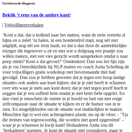
Gerelateerde blogposts
Bekijk ’t eens van de andere kant!
|
Vrijwilligersverhalen
‘Kent u dat, dat u hollend naar het station, want de trein vertrekt al
bijna en u móét ‘m halen, in een hondendrol trapt, nog nèt niet
uitglijdt, nog nèt uw trein haalt, en dat u dan door de aantrekkelijke
reiziger die tegenover u zit en met wie u dolgraag een praatje zou
willen maken, met een vies gezicht wordt aangekeken omdat u naar
poep stinkt? Kent u dat gevoel?’ Omdenken! Dan zou het fijn zijn
als je via Ontwikkellink bij NLP-trainer en coach Anita Schelling de
voor vrijwilligers gratis workshop met bovenstaande titel had
gevolgd. Dan zou je hebben geweten dat je tegen een hoop lastige
situaties ook anders aan kunt kijken; dat je je niet hoeft te schamen
over iets waar je niets aan kunt doen; dat je niet tegen jezelf hoeft te
zeggen dat je een sufferd bent omdat je niet beter hebt opgelet. En
dan vind je misschien de ruimte in je hoofd en hart om met enige
zelfcompassie naar de situatie te kijken en er de humor van in te
zien. En mogelijkheden om de situatie wat makkelijker te maken.
Misschien ligt er wel een achtergelaten plastic tas op de vloer – ‘Tja
die treinen van tegenwoordig, die worden niet goed opgeruimd’ –
waar je je schoenen in kwijt kunt! Herkaderen Anita zou dit
‘herkaderen’ noemen. Je kunt de situatie niet veranderen, maar je