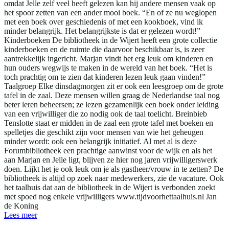
omdat Jelle zelf veel heeft gelezen kan hij andere mensen vaak op
het spoor zetten van een ander mooi boek. “En of ze nu weglopen
met een boek over geschiedenis of met een kookboek, vind ik
minder belangrijk. Het belangrijkste is dat er gelezen wordt!”
Kinderboeken De bibliotheek in de Wijert heeft een grote collectie
kinderboeken en de ruimte die daarvoor beschikbaar is, is zeer
aantrekkelijk ingericht. Marjan vindt het erg leuk om kinderen en
hun ouders wegwijs te maken in de wereld van het boek. “Het is
toch prachtig om te zien dat kinderen lezen leuk gaan vinden!”
Taalgroep Elke dinsdagmorgen zit er ook een leesgroep om de grote
tafel in de zaal. Deze mensen willen graag de Nederlandse taal nog
beter leren beheersen; ze lezen gezamenlijk een boek onder leiding
van een vrijwilliger die zo nodig ook de taal toelicht. Breinbieb
Tenslotte staat er midden in de zaal een grote tafel met boeken en
spelletjes die geschikt zijn voor mensen van wie het geheugen
minder wordt: ook een belangrijk initiatief. Al met al is deze
Forumbibliotheek een prachtige aanwinst voor de wijk en als het
aan Marjan en Jelle ligt, blijven ze hier nog jaren vrijwilligerswerk
doen. Lijkt het je ook leuk om je als gastheer/vrouw in te zetten? De
bibliotheek is altijd op zoek naar medewerkers, zie de vacature. Ook
het taalhuis dat aan de bibliotheek in de Wijert is verbonden zoekt
met spoed nog enkele vrijwilligers www.tijdvoorhettaalhuis.nl Jan
de Koning
Lees meer