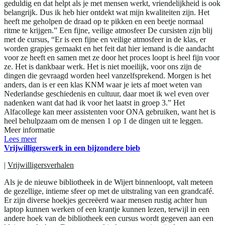
geduldig en dat helpt als je met mensen werkt, vriendelijkheid is ook
belangrijk. Dus ik heb hier ontdekt wat mijn kwaliteiten zijn. Het
heeft me geholpen de draad op te pikken en een beetje normaal
ritme te krijgen.” Een fijne, veilige atmosfeer De cursisten zijn blij
met de cursus, “Er is een fijne en veilige atmosfeer in de klas, er
worden grapjes gemaakt en het feit dat hier iemand is die aandacht
voor ze heeft en samen met ze door het proces loopt is heel fijn voor
ze. Het is dankbaar werk. Het is niet moeilijk, voor ons zijn de
dingen die gevraagd worden heel vanzelfsprekend. Morgen is het
anders, dan is er een klas KNM waar je iets af moet weten van
Nederlandse geschiedenis en cultuur, daar moet ik wel even over
nadenken want dat had ik voor het laatst in groep 3.” Het
Alfacollege kan meer assistenten voor ONA gebruiken, want het is
heel behulpzaam om de mensen 1 op 1 de dingen uit te leggen.
Meer informatie
Lees meer
Vrijwilligerswerk in een bijzondere bieb
|
Vrijwilligersverhalen
Als je de nieuwe bibliotheek in de Wijert binnenloopt, valt meteen
de gezellige, intieme sfeer op met de uitstraling van een grandcafé.
Er zijn diverse hoekjes gecreëerd waar mensen rustig achter hun
laptop kunnen werken of een krantje kunnen lezen, terwijl in een
andere hoek van de bibliotheek een cursus wordt gegeven aan een