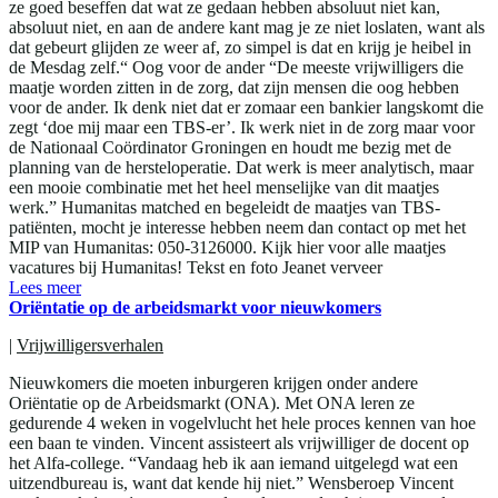
ze goed beseffen dat wat ze gedaan hebben absoluut niet kan,
absoluut niet, en aan de andere kant mag je ze niet loslaten, want als
dat gebeurt glijden ze weer af, zo simpel is dat en krijg je heibel in
de Mesdag zelf.“ Oog voor de ander “De meeste vrijwilligers die
maatje worden zitten in de zorg, dat zijn mensen die oog hebben
voor de ander. Ik denk niet dat er zomaar een bankier langskomt die
zegt ‘doe mij maar een TBS-er’. Ik werk niet in de zorg maar voor
de Nationaal Coördinator Groningen en houdt me bezig met de
planning van de hersteloperatie. Dat werk is meer analytisch, maar
een mooie combinatie met het heel menselijke van dit maatjes
werk.” Humanitas matched en begeleidt de maatjes van TBS-
patiënten, mocht je interesse hebben neem dan contact op met het
MIP van Humanitas: 050-3126000. Kijk hier voor alle maatjes
vacatures bij Humanitas! Tekst en foto Jeanet verveer
Lees meer
Oriëntatie op de arbeidsmarkt voor nieuwkomers
|
Vrijwilligersverhalen
Nieuwkomers die moeten inburgeren krijgen onder andere
Oriëntatie op de Arbeidsmarkt (ONA). Met ONA leren ze
gedurende 4 weken in vogelvlucht het hele proces kennen van hoe
een baan te vinden. Vincent assisteert als vrijwilliger de docent op
het Alfa-college. “Vandaag heb ik aan iemand uitgelegd wat een
uitzendbureau is, want dat kende hij niet.” Wensberoep Vincent