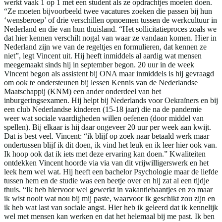
werkt vaak 1 op 1 met een student als ze opdrachtjes moeten doen.
“Ze moeten bijvoorbeeld twee vacatures zoeken die passen bij hun
‘wensberoep’ of drie verschillen opnoemen tussen de werkcultuur in
Nederland en die van hun thuisland. “Het sollicitatieproces zoals we
dat hier kennen verschilt nogal van waar ze vandaan komen. Hier in
Nederland zijn we van de regeltjes en formulieren, dat kennen ze
niet”, legt Vincent uit. Hij heeft inmiddels al aardig wat mensen
meegemaakt sinds hij in september begon. 20 uur in de week
Vincent begon als assistent bij ONA maar inmiddels is hij gevraagd
om ook te ondersteunen bij lessen Kennis van de Nederlandse
Maatschappij (KNM) een ander onderdeel van het
inburgeringsexamen. Hij helpt bij Nederlands voor Oekraïners en bij
een club Nederlandse kinderen (15-18 jaar) die na de pandemie
weer wat sociale vaardigheden willen oefenen (door middel van
spellen). Bij elkaar is hij daar ongeveer 20 uur per week aan kwijt.
Dat is best veel. Vincent: “ik blijf op zoek naar betaald werk maar
ondertussen blijf ik dit doen, ik vind het leuk en ik leer hier ook van.
Ik hoop ook dat ik iets met deze ervaring kan doen.” Kwaliteiten
ontdekken Vincent hoorde via via van dit vrijwilligerswerk en het
leek hem wel wat. Hij heeft een bachelor Psychologie maar de liefde
tussen hem en de studie was een beetje over en hij zat al een tijdje
thuis. “Ik heb hiervoor wel gewerkt in vakantiebaantjes en zo maar
ik wist nooit wat nou bij mij paste, waarvoor ik geschikt zou zijn en
ik heb wat last van sociale angst. Hier heb ik geleerd dat ik kennelijk
wel met mensen kan werken en dat het helemaal bij me past. Ik ben