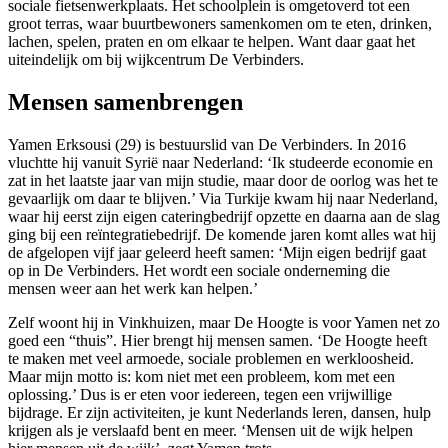
sociale fietsenwerkplaats. Het schoolplein is omgetoverd tot een
groot terras, waar buurtbewoners samenkomen om te eten, drinken,
lachen, spelen, praten en om elkaar te helpen. Want daar gaat het
uiteindelijk om bij wijkcentrum De Verbinders.
Mensen samenbrengen
Yamen Erksousi (29) is bestuurslid van De Verbinders. In 2016
vluchtte hij vanuit Syrië naar Nederland: ‘Ik studeerde economie en
zat in het laatste jaar van mijn studie, maar door de oorlog was het te
gevaarlijk om daar te blijven.’ Via Turkije kwam hij naar Nederland,
waar hij eerst zijn eigen cateringbedrijf opzette en daarna aan de slag
ging bij een reïntegratiebedrijf. De komende jaren komt alles wat hij
de afgelopen vijf jaar geleerd heeft samen: ‘Mijn eigen bedrijf gaat
op in De Verbinders. Het wordt een sociale onderneming die
mensen weer aan het werk kan helpen.’
Zelf woont hij in Vinkhuizen, maar De Hoogte is voor Yamen net zo
goed een “thuis”. Hier brengt hij mensen samen. ‘De Hoogte heeft
te maken met veel armoede, sociale problemen en werkloosheid.
Maar mijn motto is: kom niet met een probleem, kom met een
oplossing.’ Dus is er eten voor iedereen, tegen een vrijwillige
bijdrage. Er zijn activiteiten, je kunt Nederlands leren, dansen, hulp
krijgen als je verslaafd bent en meer. ‘Mensen uit de wijk helpen