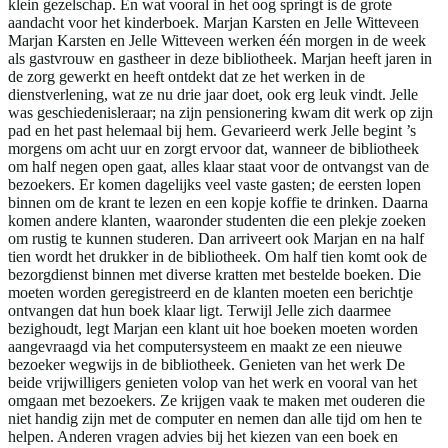
klein gezelschap. En wat vooral in het oog springt is de grote
aandacht voor het kinderboek. Marjan Karsten en Jelle Witteveen
Marjan Karsten en Jelle Witteveen werken één morgen in de week
als gastvrouw en gastheer in deze bibliotheek. Marjan heeft jaren in
de zorg gewerkt en heeft ontdekt dat ze het werken in de
dienstverlening, wat ze nu drie jaar doet, ook erg leuk vindt. Jelle
was geschiedenisleraar; na zijn pensionering kwam dit werk op zijn
pad en het past helemaal bij hem. Gevarieerd werk Jelle begint ’s
morgens om acht uur en zorgt ervoor dat, wanneer de bibliotheek
om half negen open gaat, alles klaar staat voor de ontvangst van de
bezoekers. Er komen dagelijks veel vaste gasten; de eersten lopen
binnen om de krant te lezen en een kopje koffie te drinken. Daarna
komen andere klanten, waaronder studenten die een plekje zoeken
om rustig te kunnen studeren. Dan arriveert ook Marjan en na half
tien wordt het drukker in de bibliotheek. Om half tien komt ook de
bezorgdienst binnen met diverse kratten met bestelde boeken. Die
moeten worden geregistreerd en de klanten moeten een berichtje
ontvangen dat hun boek klaar ligt. Terwijl Jelle zich daarmee
bezighoudt, legt Marjan een klant uit hoe boeken moeten worden
aangevraagd via het computersysteem en maakt ze een nieuwe
bezoeker wegwijs in de bibliotheek. Genieten van het werk De
beide vrijwilligers genieten volop van het werk en vooral van het
omgaan met bezoekers. Ze krijgen vaak te maken met ouderen die
niet handig zijn met de computer en nemen dan alle tijd om hen te
helpen. Anderen vragen advies bij het kiezen van een boek en