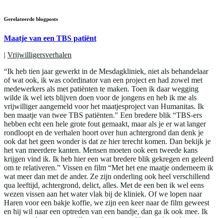
Gerelateerde blogposts
Maatje van een TBS patiënt
|
Vrijwilligersverhalen
“Ik heb tien jaar gewerkt in de Mesdagkliniek, niet als behandelaar
of wat ook, ik was coördinator van een project en had zowel met
medewerkers als met patiënten te maken. Toen ik daar wegging
wilde ik wel iets blijven doen voor de jongens en heb ik me als
vrijwilliger aangemeld voor het maatjesproject van Humanitas. Ik
ben maatje van twee TBS patiënten." Een bredere blik “TBS-ers
hebben echt een hele grote fout gemaakt, maar als je er wat langer
rondloopt en de verhalen hoort over hun achtergrond dan denk je
ook dat het geen wonder is dat ze hier terecht komen. Dan bekijk je
het van meerdere kanten. Mensen moeten ook een tweede kans
krijgen vind ik. Ik heb hier een wat bredere blik gekregen en geleerd
om te relativeren.” Vissen en film “Met het ene maatje onderneem ik
wat meer dan met de ander. Ze zijn onderling ook heel verschillend
qua leeftijd, achtergrond, delict, alles. Met de een ben ik wel eens
wezen vissen aan het water vlak bij de kliniek. Of we lopen naar
Haren voor een bakje koffie, we zijn een keer naar de film geweest
en hij wil naar een optreden van een bandje, dan ga ik ook mee. Ik