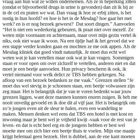
vraag aan hun wat ze willen ondernemen. Als ze in beperking zitten
(omdat er bijvoorbeeld drugs in urine is gevonden) dan zit ik bij ze
in de cel en praten we wat. Dan vraag ik hoe ze erbij zitten, is het
rustig in hun hoofd? en hoe is het in de Mesdag? hoe gaat het met
werk? en is er nog bezoek geweest? Dat soort dingen.” Aanvoelen
“Het is niet een wederkerig gebeuren, ik praat niet over mezelf. Ze
weten mijn voornaam en achternaam, maar over mijn gezin vertel ik
niks, ook niet waar ik woon. Na een tijdje had ik het gevoel dat we
een stapje verder konden gaan en mochten ze me ook appen. Als de
Mesdag kliniek dat goed vindt natuurlijk. Je moet dus echt wel
weten wat je kan vertellen maar ook wat je kan vragen. Sommigen
staan er voor open om over zichzelf te vertellen, anderen niet en dat
moet je een beetje aanvoelen. Hun privacy bescherm ik ook, ik
vertel niemand voor welk delict ze TBS hebben gekregen. Na
afloop van een bezoek bedanken ze me vaak." Grenzen stellen “Je
moet dus wel stevig in je schoenen staan, een beetje volwassen zijn
zeg maar. Het is belangrijk dat je van te voren bedenkt waar jouw
grenzen liggen, want deze mannen kunnen enorm zuigen. Ik heb me
nooit onveilig gevoeld en ik doe dit al vijf jaar. Het is belangrijk om
zo’n jongen even uit de sleur te halen, even een wandeling te
maken. Mensen denken wel eens dat TBS een hotel is met kost en
inwoning maar je bent wel je vrijheid kwijt -vaak voor de rest van je
leven- en dat is echt heel erg en de jongens hebben er best wel
moeite mee om zich hier een beetje thuis te voelen. Mijn ene maatje
krijgt helemaal geen bezoek. Het is dubbel, aan de ene kant moeten