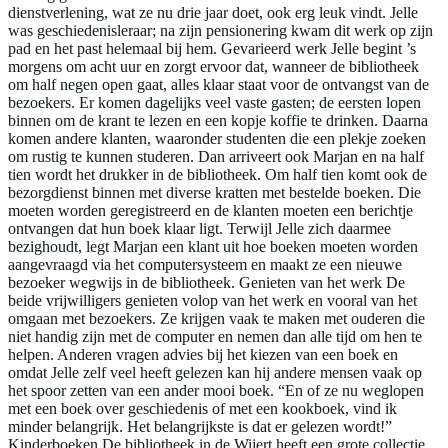
dienstverlening, wat ze nu drie jaar doet, ook erg leuk vindt. Jelle
was geschiedenisleraar; na zijn pensionering kwam dit werk op zijn
pad en het past helemaal bij hem. Gevarieerd werk Jelle begint ’s
morgens om acht uur en zorgt ervoor dat, wanneer de bibliotheek
om half negen open gaat, alles klaar staat voor de ontvangst van de
bezoekers. Er komen dagelijks veel vaste gasten; de eersten lopen
binnen om de krant te lezen en een kopje koffie te drinken. Daarna
komen andere klanten, waaronder studenten die een plekje zoeken
om rustig te kunnen studeren. Dan arriveert ook Marjan en na half
tien wordt het drukker in de bibliotheek. Om half tien komt ook de
bezorgdienst binnen met diverse kratten met bestelde boeken. Die
moeten worden geregistreerd en de klanten moeten een berichtje
ontvangen dat hun boek klaar ligt. Terwijl Jelle zich daarmee
bezighoudt, legt Marjan een klant uit hoe boeken moeten worden
aangevraagd via het computersysteem en maakt ze een nieuwe
bezoeker wegwijs in de bibliotheek. Genieten van het werk De
beide vrijwilligers genieten volop van het werk en vooral van het
omgaan met bezoekers. Ze krijgen vaak te maken met ouderen die
niet handig zijn met de computer en nemen dan alle tijd om hen te
helpen. Anderen vragen advies bij het kiezen van een boek en
omdat Jelle zelf veel heeft gelezen kan hij andere mensen vaak op
het spoor zetten van een ander mooi boek. “En of ze nu weglopen
met een boek over geschiedenis of met een kookboek, vind ik
minder belangrijk. Het belangrijkste is dat er gelezen wordt!”
Kinderboeken De bibliotheek in de Wijert heeft een grote collectie