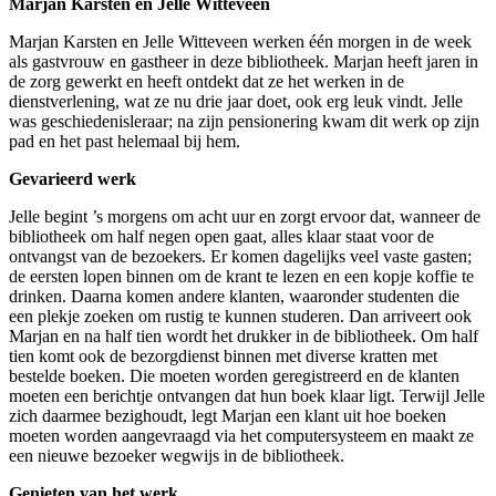
Marjan Karsten en Jelle Witteveen
Marjan Karsten en Jelle Witteveen werken één morgen in de week
als gastvrouw en gastheer in deze bibliotheek. Marjan heeft jaren in
de zorg gewerkt en heeft ontdekt dat ze het werken in de
dienstverlening, wat ze nu drie jaar doet, ook erg leuk vindt. Jelle
was geschiedenisleraar; na zijn pensionering kwam dit werk op zijn
pad en het past helemaal bij hem.
Gevarieerd werk
Jelle begint ’s morgens om acht uur en zorgt ervoor dat, wanneer de
bibliotheek om half negen open gaat, alles klaar staat voor de
ontvangst van de bezoekers. Er komen dagelijks veel vaste gasten;
de eersten lopen binnen om de krant te lezen en een kopje koffie te
drinken. Daarna komen andere klanten, waaronder studenten die
een plekje zoeken om rustig te kunnen studeren. Dan arriveert ook
Marjan en na half tien wordt het drukker in de bibliotheek. Om half
tien komt ook de bezorgdienst binnen met diverse kratten met
bestelde boeken. Die moeten worden geregistreerd en de klanten
moeten een berichtje ontvangen dat hun boek klaar ligt. Terwijl Jelle
zich daarmee bezighoudt, legt Marjan een klant uit hoe boeken
moeten worden aangevraagd via het computersysteem en maakt ze
een nieuwe bezoeker wegwijs in de bibliotheek.
Genieten van het werk