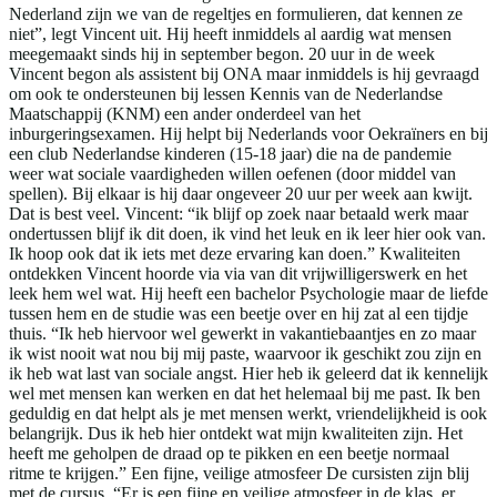
Nederland zijn we van de regeltjes en formulieren, dat kennen ze
niet”, legt Vincent uit. Hij heeft inmiddels al aardig wat mensen
meegemaakt sinds hij in september begon. 20 uur in de week
Vincent begon als assistent bij ONA maar inmiddels is hij gevraagd
om ook te ondersteunen bij lessen Kennis van de Nederlandse
Maatschappij (KNM) een ander onderdeel van het
inburgeringsexamen. Hij helpt bij Nederlands voor Oekraïners en bij
een club Nederlandse kinderen (15-18 jaar) die na de pandemie
weer wat sociale vaardigheden willen oefenen (door middel van
spellen). Bij elkaar is hij daar ongeveer 20 uur per week aan kwijt.
Dat is best veel. Vincent: “ik blijf op zoek naar betaald werk maar
ondertussen blijf ik dit doen, ik vind het leuk en ik leer hier ook van.
Ik hoop ook dat ik iets met deze ervaring kan doen.” Kwaliteiten
ontdekken Vincent hoorde via via van dit vrijwilligerswerk en het
leek hem wel wat. Hij heeft een bachelor Psychologie maar de liefde
tussen hem en de studie was een beetje over en hij zat al een tijdje
thuis. “Ik heb hiervoor wel gewerkt in vakantiebaantjes en zo maar
ik wist nooit wat nou bij mij paste, waarvoor ik geschikt zou zijn en
ik heb wat last van sociale angst. Hier heb ik geleerd dat ik kennelijk
wel met mensen kan werken en dat het helemaal bij me past. Ik ben
geduldig en dat helpt als je met mensen werkt, vriendelijkheid is ook
belangrijk. Dus ik heb hier ontdekt wat mijn kwaliteiten zijn. Het
heeft me geholpen de draad op te pikken en een beetje normaal
ritme te krijgen.” Een fijne, veilige atmosfeer De cursisten zijn blij
met de cursus, “Er is een fijne en veilige atmosfeer in de klas, er