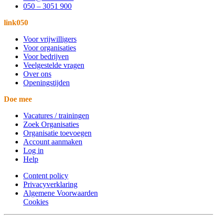
050 – 3051 900
link050
Voor vrijwilligers
Voor organisaties
Voor bedrijven
Veelgestelde vragen
Over ons
Openingstijden
Doe mee
Vacatures / trainingen
Zoek Organisaties
Organisatie toevoegen
Account aanmaken
Log in
Help
Content policy
Privacyverklaring
Algemene Voorwaarden
Cookies