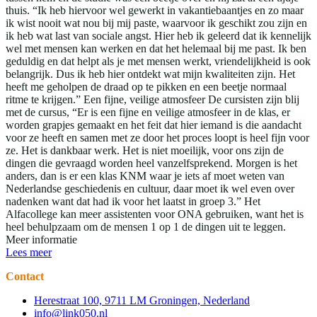
thuis. “Ik heb hiervoor wel gewerkt in vakantiebaantjes en zo maar
ik wist nooit wat nou bij mij paste, waarvoor ik geschikt zou zijn en
ik heb wat last van sociale angst. Hier heb ik geleerd dat ik kennelijk
wel met mensen kan werken en dat het helemaal bij me past. Ik ben
geduldig en dat helpt als je met mensen werkt, vriendelijkheid is ook
belangrijk. Dus ik heb hier ontdekt wat mijn kwaliteiten zijn. Het
heeft me geholpen de draad op te pikken en een beetje normaal
ritme te krijgen.” Een fijne, veilige atmosfeer De cursisten zijn blij
met de cursus, “Er is een fijne en veilige atmosfeer in de klas, er
worden grapjes gemaakt en het feit dat hier iemand is die aandacht
voor ze heeft en samen met ze door het proces loopt is heel fijn voor
ze. Het is dankbaar werk. Het is niet moeilijk, voor ons zijn de
dingen die gevraagd worden heel vanzelfsprekend. Morgen is het
anders, dan is er een klas KNM waar je iets af moet weten van
Nederlandse geschiedenis en cultuur, daar moet ik wel even over
nadenken want dat had ik voor het laatst in groep 3.” Het
Alfacollege kan meer assistenten voor ONA gebruiken, want het is
heel behulpzaam om de mensen 1 op 1 de dingen uit te leggen.
Meer informatie
Lees meer
Contact
Herestraat 100, 9711 LM Groningen, Nederland
info@link050.nl