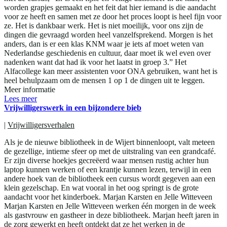
worden grapjes gemaakt en het feit dat hier iemand is die aandacht
voor ze heeft en samen met ze door het proces loopt is heel fijn voor
ze. Het is dankbaar werk. Het is niet moeilijk, voor ons zijn de
dingen die gevraagd worden heel vanzelfsprekend. Morgen is het
anders, dan is er een klas KNM waar je iets af moet weten van
Nederlandse geschiedenis en cultuur, daar moet ik wel even over
nadenken want dat had ik voor het laatst in groep 3.” Het
Alfacollege kan meer assistenten voor ONA gebruiken, want het is
heel behulpzaam om de mensen 1 op 1 de dingen uit te leggen.
Meer informatie
Lees meer
Vrijwilligerswerk in een bijzondere bieb
|
Vrijwilligersverhalen
Als je de nieuwe bibliotheek in de Wijert binnenloopt, valt meteen
de gezellige, intieme sfeer op met de uitstraling van een grandcafé.
Er zijn diverse hoekjes gecreëerd waar mensen rustig achter hun
laptop kunnen werken of een krantje kunnen lezen, terwijl in een
andere hoek van de bibliotheek een cursus wordt gegeven aan een
klein gezelschap. En wat vooral in het oog springt is de grote
aandacht voor het kinderboek. Marjan Karsten en Jelle Witteveen
Marjan Karsten en Jelle Witteveen werken één morgen in de week
als gastvrouw en gastheer in deze bibliotheek. Marjan heeft jaren in
de zorg gewerkt en heeft ontdekt dat ze het werken in de