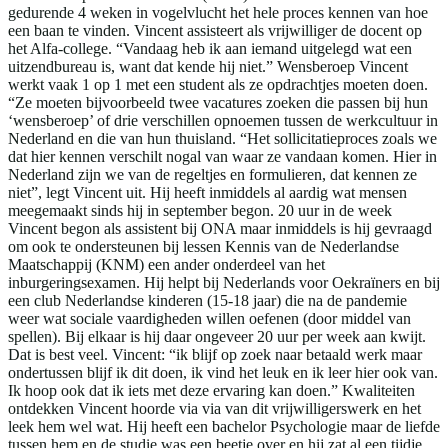
gedurende 4 weken in vogelvlucht het hele proces kennen van hoe
een baan te vinden. Vincent assisteert als vrijwilliger de docent op
het Alfa-college. “Vandaag heb ik aan iemand uitgelegd wat een
uitzendbureau is, want dat kende hij niet.” Wensberoep Vincent
werkt vaak 1 op 1 met een student als ze opdrachtjes moeten doen.
“Ze moeten bijvoorbeeld twee vacatures zoeken die passen bij hun
‘wensberoep’ of drie verschillen opnoemen tussen de werkcultuur in
Nederland en die van hun thuisland. “Het sollicitatieproces zoals we
dat hier kennen verschilt nogal van waar ze vandaan komen. Hier in
Nederland zijn we van de regeltjes en formulieren, dat kennen ze
niet”, legt Vincent uit. Hij heeft inmiddels al aardig wat mensen
meegemaakt sinds hij in september begon. 20 uur in de week
Vincent begon als assistent bij ONA maar inmiddels is hij gevraagd
om ook te ondersteunen bij lessen Kennis van de Nederlandse
Maatschappij (KNM) een ander onderdeel van het
inburgeringsexamen. Hij helpt bij Nederlands voor Oekraïners en bij
een club Nederlandse kinderen (15-18 jaar) die na de pandemie
weer wat sociale vaardigheden willen oefenen (door middel van
spellen). Bij elkaar is hij daar ongeveer 20 uur per week aan kwijt.
Dat is best veel. Vincent: “ik blijf op zoek naar betaald werk maar
ondertussen blijf ik dit doen, ik vind het leuk en ik leer hier ook van.
Ik hoop ook dat ik iets met deze ervaring kan doen.” Kwaliteiten
ontdekken Vincent hoorde via via van dit vrijwilligerswerk en het
leek hem wel wat. Hij heeft een bachelor Psychologie maar de liefde
tussen hem en de studie was een beetje over en hij zat al een tijdje