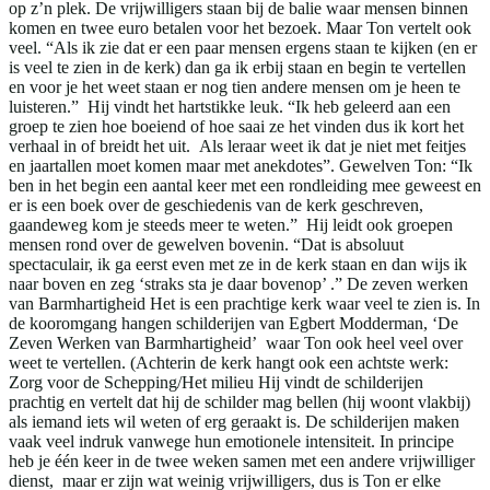
op z’n plek. De vrijwilligers staan bij de balie waar mensen binnen
komen en twee euro betalen voor het bezoek. Maar Ton vertelt ook
veel. “Als ik zie dat er een paar mensen ergens staan te kijken (en er
is veel te zien in de kerk) dan ga ik erbij staan en begin te vertellen
en voor je het weet staan er nog tien andere mensen om je heen te
luisteren.” Hij vindt het hartstikke leuk. “Ik heb geleerd aan een
groep te zien hoe boeiend of hoe saai ze het vinden dus ik kort het
verhaal in of breidt het uit. Als leraar weet ik dat je niet met feitjes
en jaartallen moet komen maar met anekdotes”. Gewelven Ton: “Ik
ben in het begin een aantal keer met een rondleiding mee geweest en
er is een boek over de geschiedenis van de kerk geschreven,
gaandeweg kom je steeds meer te weten.” Hij leidt ook groepen
mensen rond over de gewelven bovenin. “Dat is absoluut
spectaculair, ik ga eerst even met ze in de kerk staan en dan wijs ik
naar boven en zeg ‘straks sta je daar bovenop’ .” De zeven werken
van Barmhartigheid Het is een prachtige kerk waar veel te zien is. In
de kooromgang hangen schilderijen van Egbert Modderman, ‘De
Zeven Werken van Barmhartigheid’ waar Ton ook heel veel over
weet te vertellen. (Achterin de kerk hangt ook een achtste werk:
Zorg voor de Schepping/Het milieu Hij vindt de schilderijen
prachtig en vertelt dat hij de schilder mag bellen (hij woont vlakbij)
als iemand iets wil weten of erg geraakt is. De schilderijen maken
vaak veel indruk vanwege hun emotionele intensiteit. In principe
heb je één keer in de twee weken samen met een andere vrijwilliger
dienst, maar er zijn wat weinig vrijwilligers, dus is Ton er elke