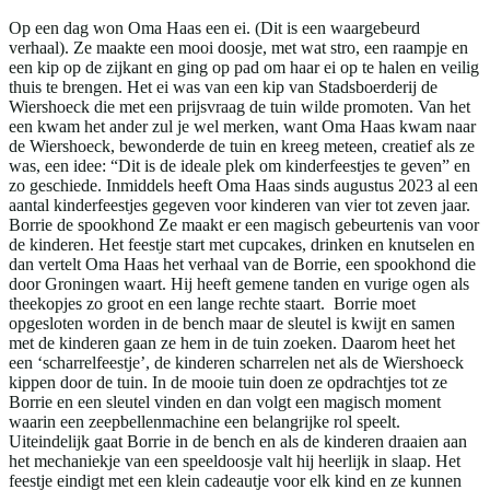
Op een dag won Oma Haas een ei. (Dit is een waargebeurd
verhaal). Ze maakte een mooi doosje, met wat stro, een raampje en
een kip op de zijkant en ging op pad om haar ei op te halen en veilig
thuis te brengen. Het ei was van een kip van Stadsboerderij de
Wiershoeck die met een prijsvraag de tuin wilde promoten. Van het
een kwam het ander zul je wel merken, want Oma Haas kwam naar
de Wiershoeck, bewonderde de tuin en kreeg meteen, creatief als ze
was, een idee: “Dit is de ideale plek om kinderfeestjes te geven” en
zo geschiede. Inmiddels heeft Oma Haas sinds augustus 2023 al een
aantal kinderfeestjes gegeven voor kinderen van vier tot zeven jaar.
Borrie de spookhond Ze maakt er een magisch gebeurtenis van voor
de kinderen. Het feestje start met cupcakes, drinken en knutselen en
dan vertelt Oma Haas het verhaal van de Borrie, een spookhond die
door Groningen waart. Hij heeft gemene tanden en vurige ogen als
theekopjes zo groot en een lange rechte staart. Borrie moet
opgesloten worden in de bench maar de sleutel is kwijt en samen
met de kinderen gaan ze hem in de tuin zoeken. Daarom heet het
een ‘scharrelfeestje’, de kinderen scharrelen net als de Wiershoeck
kippen door de tuin. In de mooie tuin doen ze opdrachtjes tot ze
Borrie en een sleutel vinden en dan volgt een magisch moment
waarin een zeepbellenmachine een belangrijke rol speelt.
Uiteindelijk gaat Borrie in de bench en als de kinderen draaien aan
het mechaniekje van een speeldoosje valt hij heerlijk in slaap. Het
feestje eindigt met een klein cadeautje voor elk kind en ze kunnen