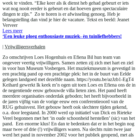
week te vinden. “Elke keer als ik dienst heb gehad gebeurt er iets
wat nog nooit eerder is gebeurt en dat hoeven geen spectaculaire
dingen te zijn.” Zo te horen is er afwisseling genoeg. Heb je
belangstelling dan vind je hier de vacature. Tekst en beeld: Jeanet
Verveer
Lees meer
‘Een leuke ploeg enthousiaste muziek- èn tuinliefhebbers!
|
Vrijwilligersverhalen
Zo omschrijven Loes Hogenhuis en Efiena Bil hun team van
ongeveer veertig vrijwilligers. Samen zetten zij zich met hart en ziel
in voor hun Museum Vosbergen. Het muziekmuseum is gevestigd in
een prachtig pand op een prachtige plek: het in de buurt van Eelde
gelegen landgoed met dezelfde naam. https://youtu.be/azJzb1-EgT4
Keihard gewerkt Ik keek m’n ogen uit toen Loes en Efiena ons de in
de negentiende eeuw gebouwde villa lieten zien. Het pand heeft
meerdere organisaties onderdak geboden; het heeft bijvoorbeeld in
de jaren vijftig van de vorige eeuw een conferentieoord van de
RUG gehuisvest. Het gebouw heeft ook slechtere tijden gekend,
o.a. door leegstand. In 2000 werd op initiatief van Dick en Rieteke
Verel begonnen met het ‘in oude schoonheid herstellen’ (sic) van het
pand. Een enorme klus! En dan te bedenken dat er in het begin nog
maar twee of drie (!) vrijwilligers waren. Na slechts ruim twee jaar
werd het pand in november 2002 voor het publiek geopend, met als