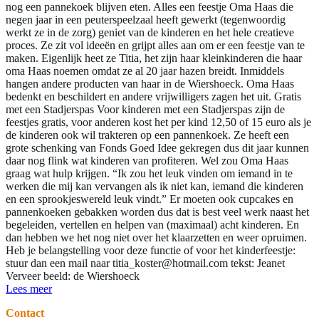
nog een pannekoek blijven eten. Alles een feestje Oma Haas die
negen jaar in een peuterspeelzaal heeft gewerkt (tegenwoordig
werkt ze in de zorg) geniet van de kinderen en het hele creatieve
proces. Ze zit vol ideeën en grijpt alles aan om er een feestje van te
maken. Eigenlijk heet ze Titia, het zijn haar kleinkinderen die haar
oma Haas noemen omdat ze al 20 jaar hazen breidt. Inmiddels
hangen andere producten van haar in de Wiershoeck. Oma Haas
bedenkt en beschildert en andere vrijwilligers zagen het uit. Gratis
met een Stadjerspas Voor kinderen met een Stadjerspas zijn de
feestjes gratis, voor anderen kost het per kind 12,50 of 15 euro als je
de kinderen ook wil trakteren op een pannenkoek. Ze heeft een
grote schenking van Fonds Goed Idee gekregen dus dit jaar kunnen
daar nog flink wat kinderen van profiteren. Wel zou Oma Haas
graag wat hulp krijgen. “Ik zou het leuk vinden om iemand in te
werken die mij kan vervangen als ik niet kan, iemand die kinderen
en een sprookjeswereld leuk vindt.” Er moeten ook cupcakes en
pannenkoeken gebakken worden dus dat is best veel werk naast het
begeleiden, vertellen en helpen van (maximaal) acht kinderen. En
dan hebben we het nog niet over het klaarzetten en weer opruimen.
Heb je belangstelling voor deze functie of voor het kinderfeestje:
stuur dan een mail naar titia_koster@hotmail.com tekst: Jeanet
Verveer beeld: de Wiershoeck
Lees meer
Contact