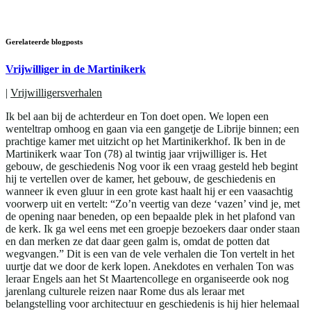
Gerelateerde blogposts
Vrijwilliger in de Martinikerk
|
Vrijwilligersverhalen
Ik bel aan bij de achterdeur en Ton doet open. We lopen een
wenteltrap omhoog en gaan via een gangetje de Librije binnen; een
prachtige kamer met uitzicht op het Martinikerkhof. Ik ben in de
Martinikerk waar Ton (78) al twintig jaar vrijwilliger is. Het
gebouw, de geschiedenis Nog voor ik een vraag gesteld heb begint
hij te vertellen over de kamer, het gebouw, de geschiedenis en
wanneer ik even gluur in een grote kast haalt hij er een vaasachtig
voorwerp uit en vertelt: “Zo’n veertig van deze ‘vazen’ vind je, met
de opening naar beneden, op een bepaalde plek in het plafond van
de kerk. Ik ga wel eens met een groepje bezoekers daar onder staan
en dan merken ze dat daar geen galm is, omdat de potten dat
wegvangen.” Dit is een van de vele verhalen die Ton vertelt in het
uurtje dat we door de kerk lopen. Anekdotes en verhalen Ton was
leraar Engels aan het St Maartencollege en organiseerde ook nog
jarenlang culturele reizen naar Rome dus als leraar met
belangstelling voor architectuur en geschiedenis is hij hier helemaal