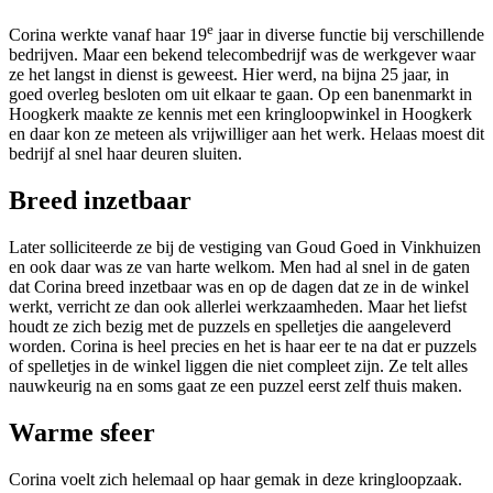
e
Corina werkte vanaf haar 19
jaar in diverse functie bij verschillende
bedrijven. Maar een bekend telecombedrijf was de werkgever waar
ze het langst in dienst is geweest. Hier werd, na bijna 25 jaar, in
goed overleg besloten om uit elkaar te gaan. Op een banenmarkt in
Hoogkerk maakte ze kennis met een kringloopwinkel in Hoogkerk
en daar kon ze meteen als vrijwilliger aan het werk. Helaas moest dit
bedrijf al snel haar deuren sluiten.
Breed inzetbaar
Later solliciteerde ze bij de vestiging van Goud Goed in Vinkhuizen
en ook daar was ze van harte welkom. Men had al snel in de gaten
dat Corina breed inzetbaar was en op de dagen dat ze in de winkel
werkt, verricht ze dan ook allerlei werkzaamheden. Maar het liefst
houdt ze zich bezig met de puzzels en spelletjes die aangeleverd
worden. Corina is heel precies en het is haar eer te na dat er puzzels
of spelletjes in de winkel liggen die niet compleet zijn. Ze telt alles
nauwkeurig na en soms gaat ze een puzzel eerst zelf thuis maken.
Warme sfeer
Corina voelt zich helemaal op haar gemak in deze kringloopzaak.