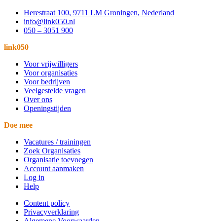
Herestraat 100, 9711 LM Groningen, Nederland
info@link050.nl
050 – 3051 900
link050
Voor vrijwilligers
Voor organisaties
Voor bedrijven
Veelgestelde vragen
Over ons
Openingstijden
Doe mee
Vacatures / trainingen
Zoek Organisaties
Organisatie toevoegen
Account aanmaken
Log in
Help
Content policy
Privacyverklaring
Algemene Voorwaarden