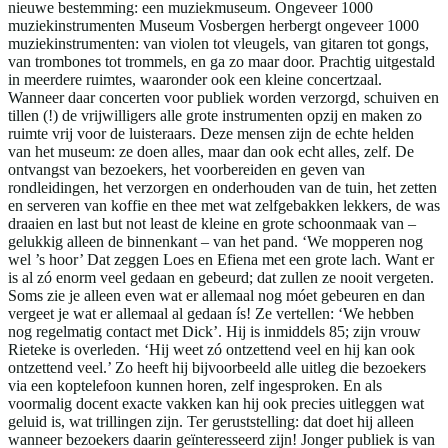
nieuwe bestemming: een muziekmuseum. Ongeveer 1000
muziekinstrumenten Museum Vosbergen herbergt ongeveer 1000
muziekinstrumenten: van violen tot vleugels, van gitaren tot gongs,
van trombones tot trommels, en ga zo maar door. Prachtig uitgestald
in meerdere ruimtes, waaronder ook een kleine concertzaal.
Wanneer daar concerten voor publiek worden verzorgd, schuiven en
tillen (!) de vrijwilligers alle grote instrumenten opzij en maken zo
ruimte vrij voor de luisteraars. Deze mensen zijn de echte helden
van het museum: ze doen alles, maar dan ook echt alles, zelf. De
ontvangst van bezoekers, het voorbereiden en geven van
rondleidingen, het verzorgen en onderhouden van de tuin, het zetten
en serveren van koffie en thee met wat zelfgebakken lekkers, de was
draaien en last but not least de kleine en grote schoonmaak van –
gelukkig alleen de binnenkant – van het pand. ‘We mopperen nog
wel ’s hoor’ Dat zeggen Loes en Efiena met een grote lach. Want er
is al zó enorm veel gedaan en gebeurd; dat zullen ze nooit vergeten.
Soms zie je alleen even wat er allemaal nog móet gebeuren en dan
vergeet je wat er allemaal al gedaan ís! Ze vertellen: ‘We hebben
nog regelmatig contact met Dick’. Hij is inmiddels 85; zijn vrouw
Rieteke is overleden. ‘Hij weet zó ontzettend veel en hij kan ook
ontzettend veel.’ Zo heeft hij bijvoorbeeld alle uitleg die bezoekers
via een koptelefoon kunnen horen, zelf ingesproken. En als
voormalig docent exacte vakken kan hij ook precies uitleggen wat
geluid is, wat trillingen zijn. Ter geruststelling: dat doet hij alleen
wanneer bezoekers daarin geïnteresseerd zijn! Jonger publiek is van