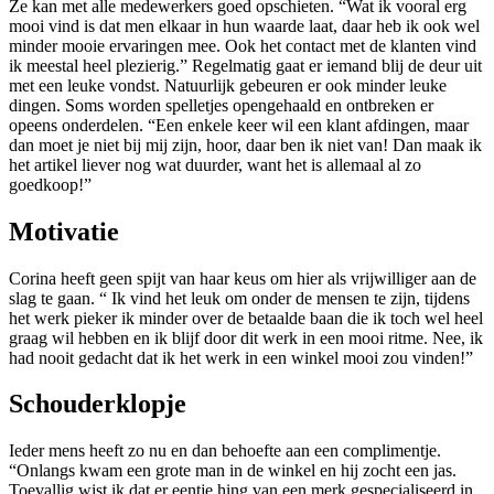
Ze kan met alle medewerkers goed opschieten. “Wat ik vooral erg
mooi vind is dat men elkaar in hun waarde laat, daar heb ik ook wel
minder mooie ervaringen mee. Ook het contact met de klanten vind
ik meestal heel plezierig.” Regelmatig gaat er iemand blij de deur uit
met een leuke vondst. Natuurlijk gebeuren er ook minder leuke
dingen. Soms worden spelletjes opengehaald en ontbreken er
opeens onderdelen. “Een enkele keer wil een klant afdingen, maar
dan moet je niet bij mij zijn, hoor, daar ben ik niet van! Dan maak ik
het artikel liever nog wat duurder, want het is allemaal al zo
goedkoop!”
Motivatie
Corina heeft geen spijt van haar keus om hier als vrijwilliger aan de
slag te gaan. “ Ik vind het leuk om onder de mensen te zijn, tijdens
het werk pieker ik minder over de betaalde baan die ik toch wel heel
graag wil hebben en ik blijf door dit werk in een mooi ritme. Nee, ik
had nooit gedacht dat ik het werk in een winkel mooi zou vinden!”
Schouderklopje
Ieder mens heeft zo nu en dan behoefte aan een complimentje.
“Onlangs kwam een grote man in de winkel en hij zocht een jas.
Toevallig wist ik dat er eentje hing van een merk gespecialiseerd in