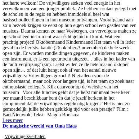
het harte welkom! De vrijwilligers steken veel energie in het
verwelkomen van een jonger publiek. Ze hebben contact gelegd met
de scholen in de regio en hebben inmiddels al heel wat
basisschoolleerlingen in hun museum ontvangen. Voorafgaand aan
zo’n bezoek krijgen ze eerst op hun eigen school een gastles van een
musicus. Daarna komen ze naar Vosbergen, en vervolgens maken ze
op school een instrument waar écht geluid uit komt. Wat een
prachtig project! Oktobermaand Kindermaand Het team wil in ieder
geval in de herfstvakantie (26 oktober-3 november) de hele week
open zijn. Er worden rondleidingen gegeven, de kinderen maken
een instrument, er is een speurtocht uitgezet… alles in het kader van
de ‘anti-vergrijzing’ (sic). Liefst willen ze de hele maand oktober
open zijn… of dat lukt hangt ook af van het aantal nieuwe
vrijwilligers: Vrijwilligers gezocht! Niet alleen voor de
oktobermaand, maar ook voor langere tijd, is het team op zoek naar
enthousiaste collega’s. Kijk daarvoor op de website van het
museum Voor alle functies geldt dat je liefst minimaal twee keer
per maand beschikbaar bent én dat je jezelf herkent in het
compliment dat de vrijwilligers regelmatig krijgen: ‘Het is hier zo
gemoedelijk; jullie hebben gelukkig tijd voor een praatje!’ Film :
Bart Nieuwold Tekst: Magda Bootsma
Lees meer
De magische wereld van Oma Haas
|
Vrijwilligersverhalen