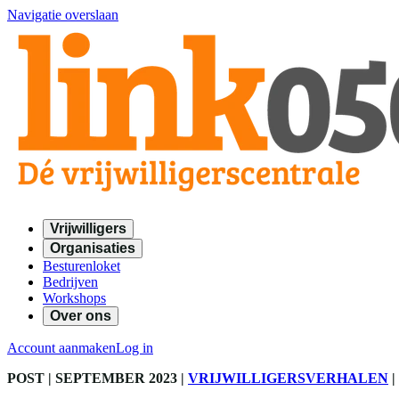
Navigatie overslaan
Vrijwilligers
Organisaties
Besturenloket
Bedrijven
Workshops
Over ons
Account aanmaken
Log in
POST
| SEPTEMBER 2023
|
VRIJWILLIGERSVERHALEN
|