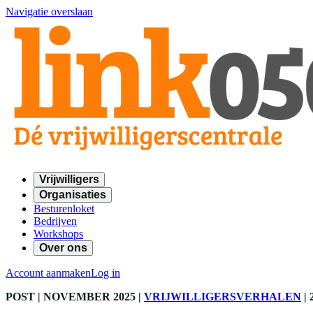
Navigatie overslaan
Vrijwilligers
Organisaties
Besturenloket
Bedrijven
Workshops
Over ons
Account aanmaken
Log in
POST
| NOVEMBER 2025
|
VRIJWILLIGERSVERHALEN
|