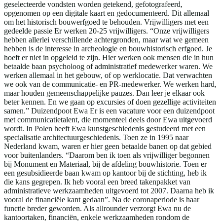
geselecteerde vondsten worden getekend, gefotografeerd,
opgenomen op een digitale kaart en gedocumenteerd. Dit allemaal
om het historisch bouwerfgoed te behouden. Vrijwilligers met een
gedeelde passie Er werken 20-25 vrijwilligers. “Onze vrijwilligers
hebben allerlei verschillende achtergronden, maar wat we gemeen
hebben is de interesse in archeologie en bouwhistorisch erfgoed. Je
hoeft er niet in opgeleid te zijn. Hier werken ook mensen die in hun
betaalde baan psycholoog of administratief medewerker waren. We
werken allemaal in het gebouw, of op werklocatie. Dat verwachten
we ook van de communicatie- en PR-medewerker. We werken hard,
maar houden gemeenschappelijke pauzes. Dan leer je elkaar ook
beter kennen. En we gaan op excursies of doen gezellige activiteiten
samen.” Duizendpoot Ewa Er is een vacature voor een duizendpoot
met communicatietalent, die momenteel deels door Ewa uitgevoerd
wordt. In Polen heeft Ewa kunstgeschiedenis gestudeerd met een
specialisatie architectuurgeschiedenis. Toen ze in 1995 naar
Nederland kwam, waren er hier geen betaalde banen op dat gebied
voor buitenlanders. “Daarom ben ik toen als vrijwilliger begonnen
bij Monument en Materiaal, bij de afdeling bouwhistorie. Toen er
een gesubsidieerde baan kwam op kantoor bij de stichting, heb ik
die kans gegrepen. Ik heb vooral een breed takenpakket van
administratieve werkzaamheden uitgevoerd tot 2007. Daarna heb ik
vooral de financiële kant gedaan”. Na de coronaperiode is haar
functie breder geworden. Als allrounder verzorgt Ewa nu de
kantoortaken, financiën, enkele werkzaamheden rondom de