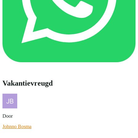
Vakantievreugd
Door
Johnno Bosma