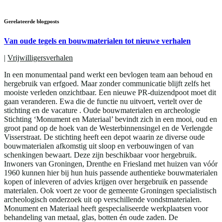
Gerelateerde blogposts
Van oude tegels en bouwmaterialen tot nieuwe verhalen
|
Vrijwilligersverhalen
In een monumentaal pand werkt een bevlogen team aan behoud en
hergebruik van erfgoed. Maar zonder communicatie blijft zelfs het
mooiste verleden onzichtbaar. Een nieuwe PR-duizendpoot moet dit
gaan veranderen. Ewa die de functie nu uitvoert, vertelt over de
stichting en de vacature . Oude bouwmaterialen en archeologie
Stichting ‘Monument en Materiaal’ bevindt zich in een mooi, oud en
groot pand op de hoek van de Westerbinnensingel en de Verlengde
Visserstraat. De stichting heeft een depot waarin ze diverse oude
bouwmaterialen afkomstig uit sloop en verbouwingen of van
schenkingen bewaart. Deze zijn beschikbaar voor hergebruik.
Inwoners van Groningen, Drenthe en Friesland met huizen van vóór
1960 kunnen hier bij hun huis passende authentieke bouwmaterialen
kopen of inleveren of advies krijgen over hergebruik en passende
materialen. Ook voert ze voor de gemeente Groningen specialistisch
archeologisch onderzoek uit op verschillende vondstmaterialen.
Monument en Materiaal heeft gespecialiseerde werkplaatsen voor
behandeling van metaal, glas, botten én oude zaden. De