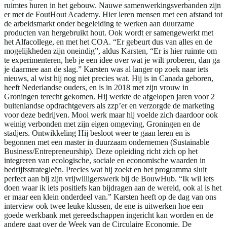
ruimtes huren in het gebouw. Nauwe samenwerkingsverbanden zijn
er met de FoutHout Academy. Hier leren mensen met een afstand tot
de arbeidsmarkt onder begeleiding te werken aan duurzame
producten van hergebruikt hout. Ook wordt er samengewerkt met
het Alfacollege, en met het COA. “Er gebeurt dus van alles en de
mogelijkheden zijn oneindig”, aldus Karsten, “Er is hier ruimte om
te experimenteren, heb je een idee over wat je wilt proberen, dan ga
je daarmee aan de slag.” Karsten was al langer op zoek naar iets
nieuws, al wist hij nog niet precies wat. Hij is in Canada geboren,
heeft Nederlandse ouders, en is in 2018 met zijn vrouw in
Groningen terecht gekomen. Hij werkte de afgelopen jaren voor 2
buitenlandse opdrachtgevers als zzp’er en verzorgde de marketing
voor deze bedrijven. Mooi werk maar hij voelde zich daardoor ook
weinig verbonden met zijn eigen omgeving, Groningen en de
stadjers. Ontwikkeling Hij besloot weer te gaan leren en is
begonnen met een master in duurzaam ondernemen (Sustainable
Business/Entrepreneurship). Deze opleiding richt zich op het
integreren van ecologische, sociale en economische waarden in
bedrijfsstrategieën. Precies wat hij zoekt en het programma sluit
perfect aan bij zijn vrijwilligerswerk bij de BouwHub. “Ik wil iets
doen waar ik iets positiefs kan bijdragen aan de wereld, ook al is het
er maar een klein onderdeel van.” Karsten heeft op de dag van ons
interview ook twee leuke klussen, de ene is uitwerken hoe een
goede werkbank met gereedschappen ingericht kan worden en de
andere gaat over de Week van de Circulaire Economie. De