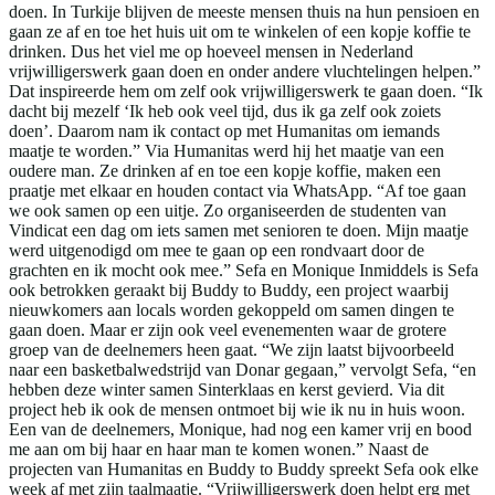
doen. In Turkije blijven de meeste mensen thuis na hun pensioen en
gaan ze af en toe het huis uit om te winkelen of een kopje koffie te
drinken. Dus het viel me op hoeveel mensen in Nederland
vrijwilligerswerk gaan doen en onder andere vluchtelingen helpen.”
Dat inspireerde hem om zelf ook vrijwilligerswerk te gaan doen. “Ik
dacht bij mezelf ‘Ik heb ook veel tijd, dus ik ga zelf ook zoiets
doen’. Daarom nam ik contact op met Humanitas om iemands
maatje te worden.” Via Humanitas werd hij het maatje van een
oudere man. Ze drinken af en toe een kopje koffie, maken een
praatje met elkaar en houden contact via WhatsApp. “Af toe gaan
we ook samen op een uitje. Zo organiseerden de studenten van
Vindicat een dag om iets samen met senioren te doen. Mijn maatje
werd uitgenodigd om mee te gaan op een rondvaart door de
grachten en ik mocht ook mee.” Sefa en Monique Inmiddels is Sefa
ook betrokken geraakt bij Buddy to Buddy, een project waarbij
nieuwkomers aan locals worden gekoppeld om samen dingen te
gaan doen. Maar er zijn ook veel evenementen waar de grotere
groep van de deelnemers heen gaat. “We zijn laatst bijvoorbeeld
naar een basketbalwedstrijd van Donar gegaan,” vervolgt Sefa, “en
hebben deze winter samen Sinterklaas en kerst gevierd. Via dit
project heb ik ook de mensen ontmoet bij wie ik nu in huis woon.
Een van de deelnemers, Monique, had nog een kamer vrij en bood
me aan om bij haar en haar man te komen wonen.” Naast de
projecten van Humanitas en Buddy to Buddy spreekt Sefa ook elke
week af met zijn taalmaatje. “Vrijwilligerswerk doen helpt erg met