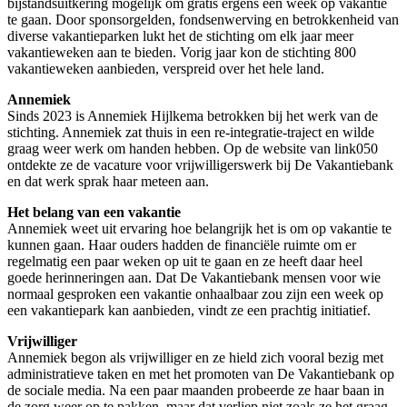
bijstandsuitkering mogelijk om gratis ergens een week op vakantie
te gaan. Door sponsorgelden, fondsenwerving en betrokkenheid van
diverse vakantieparken lukt het de stichting om elk jaar meer
vakantieweken aan te bieden. Vorig jaar kon de stichting 800
vakantieweken aanbieden, verspreid over het hele land.
Annemiek
Sinds 2023 is Annemiek Hijlkema betrokken bij het werk van de
stichting. Annemiek zat thuis in een re-integratie-traject en wilde
graag weer werk om handen hebben. Op de website van link050
ontdekte ze de vacature voor vrijwilligerswerk bij De Vakantiebank
en dat werk sprak haar meteen aan.
Het belang van een vakantie
Annemiek weet uit ervaring hoe belangrijk het is om op vakantie te
kunnen gaan. Haar ouders hadden de financiële ruimte om er
regelmatig een paar weken op uit te gaan en ze heeft daar heel
goede herinneringen aan. Dat De Vakantiebank mensen voor wie
normaal gesproken een vakantie onhaalbaar zou zijn een week op
een vakantiepark kan aanbieden, vindt ze een prachtig initiatief.
Vrijwilliger
Annemiek begon als vrijwilliger en ze hield zich vooral bezig met
administratieve taken en met het promoten van De Vakantiebank op
de sociale media. Na een paar maanden probeerde ze haar baan in
de zorg weer op te pakken, maar dat verliep niet zoals ze het graag