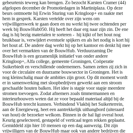
gebeurtenis teweeg kan brengen. Zo bezocht Karsten Cramer (44)
afgelopen december de Promotiedagen in Martiniplaza. Op deze
beurs ontmoette hij Erwin Sturing van Kringloop+ en raakte met
hem in gesprek. Karsten vertelde over zijn wens om
vrijwilligerswerk te gaan doen en nu werkt hij twee ochtenden per
week bij BouwHub050. Hij heeft het daar erg naar zijn zin. De ene
dag is hij bezig materialen te sorteren - hij kijkt of het hout nog
bruikbaar is, verwijdert eventuele spijkers en als het nodig is kort hij
het hout af. De andere dag werkt hij op het kantoor en denkt hij mee
over het vermarkten van de BouwHub. Verduurzaming De
BouwHub is een gezamenlijk initiatief van onder andere
Kringloop+, Alfa college, gemeente Groningen, Coöperatie
Suikerbiedt en verschillende ondernemers. Samen zetten zij zich in
voor de circulaire en duurzame bouwsector in Groningen. Het is
nog kleinschalig maar de ambities zijn groot. Op dit moment wordt
er in samenwerking met sloopbedrijven gewerkt aan een stroom
geschaafde houten balken. Het idee is stapje voor stapje meerdere
stromen toevoegen. Zodat afnemers zoals timmermannen en
interieurbouwers weten dat ze voor bepaald materiaal altijd bij de
BouwHub terecht kunnen. Verbindend Vlakbij het Suikerterrein,
aan de Energieweg, heet een aantrekkelijk uithangbord (uiteraard
van hout) de bezoeker welkom. Binnen in de hal ligt overal hout.
Keurig geselecteerd, gestapeld of verticaal tegen rekken geplaatst.
Gemiddeld zijn hier 10 mensen op een dag aanwezig. Dit zijn
vrijwilligers van de BouwHub maar ook van andere bedrijven die