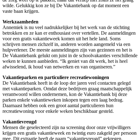
wilde. Gelukkig kon ze bij De Vakantiebank op dat moment een
vaste baan krijgen.
Werkzaamheden
Annemiek is nu veel nadrukkelijker bij het werk van de stichting
betrokken en ze kan er enthousiast over vertellen. De aanmeldingen
voor een gratis vakantieweek komen uit het hele land. Soms
schrijven mensen zichzelf in, anderen worden aangemeld via een
hulpverlener. De meeste aanmeldingen zijn van gezinnen en het is
De Vakantiebank gelukt om juist in de schoolvakanties verschillende
weken te kunnen aanbieden. “Ik geniet van dit werk, het is heel
afwisselend, ik houd van netwerken en van organiseren.”
Vakantieparken en particuliere recreatiewoningen
De Vakantiebank heeft in de loop der jaren veel contacten gelegd
met vakantieparken. Omdat deze bedrijven graag maatschappelijk
verantwoord willen ondernemen, kon de Vakantiebank bij deze
parken enkele vakantieweken inkopen tegen een laag bedrag.
Daarnaast hebben ook een groot aantal particulieren hun
recreatiewoning voor enkele weken beschikbaar gesteld.
Vakantievreugd
Mensen die geselecteerd zijn na screening door onze vrijwilligers
krijgen een gratis vakantieweek en twintig euro zakgeld per persoon
mee. Dit extraatje heeft de naam “vakantievreugd” gekregen.