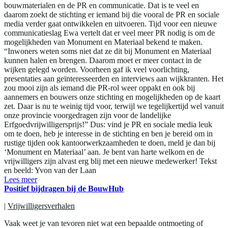
bouwmaterialen en de PR en communicatie. Dat is te veel en
daarom zoekt de stichting er iemand bij die vooral de PR en sociale
media verder gaat ontwikkelen en uitvoeren. Tijd voor een nieuwe
communicatieslag Ewa vertelt dat er veel meer PR nodig is om de
mogelijkheden van Monument en Materiaal bekend te maken.
“Inwoners weten soms niet dat ze dit bij Monument en Materiaal
kunnen halen en brengen. Daarom moet er meer contact in de
wijken gelegd worden. Voorheen gaf ik veel voorlichting,
presentaties aan geïnteresseerden en interviews aan wijkkranten. Het
zou mooi zijn als iemand die PR-rol weer oppakt en ook bij
aannemers en bouwers onze stichting en mogelijkheden op de kaart
zet. Daar is nu te weinig tijd voor, terwijl we tegelijkertijd wel vanuit
onze provincie voorgedragen zijn voor de landelijke
Erfgoedvrijwilligersprijs!” Dus: vind je PR en sociale media leuk
om te doen, heb je interesse in de stichting en ben je bereid om in
rustige tijden ook kantoorwerkzaamheden te doen, meld je dan bij
‘Monument en Materiaal’ aan. Je bent van harte welkom en de
vrijwilligers zijn alvast erg blij met een nieuwe medewerker! Tekst
en beeld: Yvon van der Laan
Lees meer
Positief bijdragen bij de BouwHub
|
Vrijwilligersverhalen
Vaak weet je van tevoren niet wat een bepaalde ontmoeting of