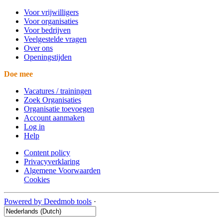
Voor vrijwilligers
Voor organisaties
Voor bedrijven
Veelgestelde vragen
Over ons
Openingstijden
Doe mee
Vacatures / trainingen
Zoek Organisaties
Organisatie toevoegen
Account aanmaken
Log in
Help
Content policy
Privacyverklaring
Algemene Voorwaarden
Cookies
Powered by Deedmob tools
·