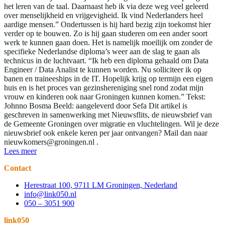
het leren van de taal. Daarnaast heb ik via deze weg veel geleerd
over menselijkheid en vrijgevigheid. Ik vind Nederlanders heel
aardige mensen.” Ondertussen is hij hard bezig zijn toekomst hier
verder op te bouwen. Zo is hij gaan studeren om een ander soort
werk te kunnen gaan doen. Het is namelijk moeilijk om zonder de
specifieke Nederlandse diploma’s weer aan de slag te gaan als
technicus in de luchtvaart. “Ik heb een diploma gehaald om Data
Engineer / Data Analist te kunnen worden. Nu solliciteer ik op
banen en traineeships in de IT. Hopelijk krijg op termijn een eigen
huis en is het proces van gezinshereniging snel rond zodat mijn
vrouw en kinderen ook naar Groningen kunnen komen.” Tekst:
Johnno Bosma Beeld: aangeleverd door Sefa Dit artikel is
geschreven in samenwerking met Nieuwsflits, de nieuwsbrief van
de Gemeente Groningen over migratie en vluchtelingen. Wil je deze
nieuwsbrief ook enkele keren per jaar ontvangen? Mail dan naar
nieuwkomers@groningen.nl .
Lees meer
Contact
Herestraat 100, 9711 LM Groningen, Nederland
info@link050.nl
050 – 3051 900
link050