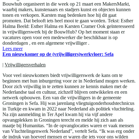
Bouwhub organiseert in die week op 21 maart een MakersMarkt,
waarbij makers, kunstenaars en stadjers kunst en objecten kunnen
tonen en verkopen. Karsten mag bedenken hoe hij dit gaat
promoten. Dat belooft iets heel mooi te gaan worden. Tekst: Esther
Halma Beeld: Esther Halma en Karsten Cramer Ook geïnteresseerd
in vrijwilligerswerk bij de BouwHub? Op het moment staan er
vacatures open voor een medewerker die beschikbaar is op
donderdagen , en een algemene vrijwilliger .
Lees meer
Een nieuwkomer op de (vrijwilligers)werkvloer: Sefa
|
Vrijwilligersverhalen
Voor veel nieuwkomers biedt vrijwilligerswerk de kans om te
beginnen met hun inburgering voor ze in Nederland mogen werken.
Door zich vrijwillig in te zetten kunnen ze kennis maken met de
Nederlandse taal en cultuur, zichzelf blijven ontwikkelen en een
netwerk opbouwen. Een van die vrijwilligers in de gemeente
Groningen is Sefa. Hij was jarenlang vliegtuigonderhoudstechnicus
in Turkije en kwam in 2022 naar Nederland als politiek vluchteling.
Na zijn aanmelding in Ter Apel kwam hij via vijf andere
opvangplekken in Groningen terecht en melde hij zich aan als
maatje bij Humanitas. “In de opvanglocaties waren er vaak mensen
van Vluchtelingenwerk Nederland”, vertelt Sefa. “Ik was erg onder
de indruk van hoeveel mensen er waren die iets voor ons wilden