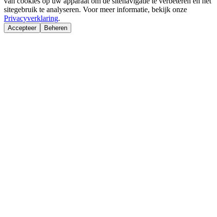
van cookies op uw apparaat om de sitenavigatie te verbeteren en het
sitegebruik te analyseren. Voor meer informatie, bekijk onze
Privacyverklaring
.
Accepteer
Beheren