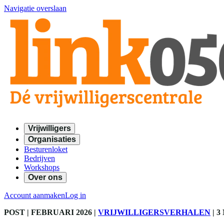
Navigatie overslaan
Vrijwilligers
Organisaties
Besturenloket
Bedrijven
Workshops
Over ons
Account aanmaken
Log in
POST
| FEBRUARI 2026
|
VRIJWILLIGERSVERHALEN
|
3