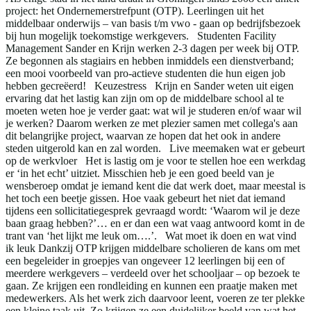
project: het Ondernemerstrefpunt (OTP). Leerlingen uit het
middelbaar onderwijs – van basis t/m vwo - gaan op bedrijfsbezoek
bij hun mogelijk toekomstige werkgevers. Studenten Facility
Management Sander en Krijn werken 2-3 dagen per week bij OTP.
Ze begonnen als stagiairs en hebben inmiddels een dienstverband;
een mooi voorbeeld van pro-actieve studenten die hun eigen job
hebben gecreëerd! Keuzestress Krijn en Sander weten uit eigen
ervaring dat het lastig kan zijn om op de middelbare school al te
moeten weten hoe je verder gaat: wat wil je studeren en/of waar wil
je werken? Daarom werken ze met plezier samen met collega's aan
dit belangrijke project, waarvan ze hopen dat het ook in andere
steden uitgerold kan en zal worden. Live meemaken wat er gebeurt
op de werkvloer Het is lastig om je voor te stellen hoe een werkdag
er ‘in het echt’ uitziet. Misschien heb je een goed beeld van je
wensberoep omdat je iemand kent die dat werk doet, maar meestal is
het toch een beetje gissen. Hoe vaak gebeurt het niet dat iemand
tijdens een sollicitatiegesprek gevraagd wordt: ‘Waarom wil je deze
baan graag hebben?’… en er dan een wat vaag antwoord komt in de
trant van ‘het lijkt me leuk om….’. Wat moet ik doen en wat vind
ik leuk Dankzij OTP krijgen middelbare scholieren de kans om met
een begeleider in groepjes van ongeveer 12 leerlingen bij een of
meerdere werkgevers – verdeeld over het schooljaar – op bezoek te
gaan. Ze krijgen een rondleiding en kunnen een praatje maken met
medewerkers. Als het werk zich daarvoor leent, voeren ze ter plekke
een kleine taak uit. Zo krijgen ze een duidelijker beeld van wat het