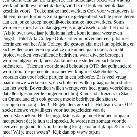
werk inhoudt: wat moet ik doen, vind ik dat leuk en ben ik daar
geschikt voor? Toekomstige medewerkers Ook voor werkgevers is
dit een mooie formule. Ze krijgen de gelegenheid zich te presenteren
aan een jonge groep mogelijk-toekomstige medewerkers. Soms
worden er direct al contactgegevens uitgewisseld onder het motto:
‘Als je over twee jaar je diploma hebt, kom je maar weer even
langs!’ Pilot Alfa College Ook start er in november een pilot met
leerlingen van het Alfa College die gestopt zijn met hun opleiding en
zich willen oriënteren op wat ze nu kunnen gaan doen. Aan dit
project werken verschillende bedrijven, waar diverse beroepen
worden uitgeoefend, mee. Zo kunnen de studenten zich breed
oriënteren. Talenten voor de stad behouden OTP, dat gefinancierd
wordt door de gemeente in samenwerking met stakeholders,
voorziet dus voor beide partijen in een behoefte. Er is veel vraag
naar nieuwe werknemers, en scholieren willen graag na hun studie
aan het werk. Bovendien willen werkgevers heel graag voorkómen
dat alle afgestudeerde jongeren richting Randstad afreizen: in Stad
en Ommeland zijn ook genoeg mooie bedrijven die zitten te
springen om jong talent! Begeleiders gezocht Het team van OTP
zoekt nieuwe vrijwilligers voor het begeleiden van de
bedrijfsbezoeken. Het belangrijkste is dat je moet kunnen omgaan
met pubers; dat je hun taal spreekt. Je wordt niet zomaar voor de
leeuwen gegooid; ter voorbereiding krijg je natuurlijk tips & tricks
mee! Wil je meer weten? Kijk dan op www.otp.nl