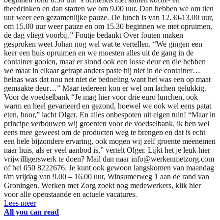
theedrinken en dan starten we om 9.00 uur. Dan hebben we om tien
uur weer een gezamenlijke pauze. De lunch is van 12.30-13.00 uur,
om 15.00 uur weer pauze en om 15.30 beginnen we met opruimen,
de dag vliegt voorbij.” Foutje bedankt Over fouten maken
gesproken weet Johan nog wel wat te vertellen. “We gingen een
keer een huis opruimen en we moesten alles uit de gang in de
container gooien, maar er stond ook een losse deur en die hebben
we maar in elkaar getrapt anders paste hij niet in de container…
helaas was dat nou net niet de bedoeling want het was een op maat
gemaakte deur…” Maar iedereen kon er wel om lachen gelukkig.
Voor de voedselbank “Je mag hier voor drie euro lunchen, ook
warm en heel gevarieerd en gezond, hoewel we ook wel eens patat
eten, hoor,” lacht Olger. En alles onbespoten uit eigen tuin! “Maar in
principe verbouwen wij groenten voor de voedselbank, ik ben wel
eens mee geweest om de producten weg te brengen en dat is echt
een hele bijzondere ervaring, ook mogen wij zelf groente meenemen
naar huis, als er veel aanbod is,” vertelt Olger. Lijkt het je leuk hier
vrijwilligerswerk te doen? Mail dan naar info@werkenmetzorg.com
of bel 050 8222676. Je kunt ook gewoon langskomen van maandag
t/m vrijdag van 9.00 – 16.00 uur, Winsumerweg 1 aan de rand van
Groningen. Werken met Zorg zoekt nog medewerkers, klik hier
voor alle openstaande en actuele vacatures.
Lees meer
All you can read