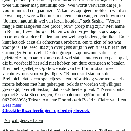
twee uur, meer mag natuurlijk ook. Wel wordt verwacht dat je je
voor minimaal een jaar inzet. Vakanties zijn geen probleem want als
je wat langer weg wilt dan kan er een achtervang geregeld worden.
“Je moet natuurlijk wel van lezen houden,” stelt Saskia. “Verder
mag je zelf aangeven hoe groot ‘jouw’ groep mag zijn.” Met name
in Beijum, Lewenborg en Haren worden vrijwilligers gevraagd,
maar ook de andere filialen kunnen wel begeleiders gebruiken. En je
kunt het ook eerst als achtervang proberen, om te zien of het wat
voor je is. De leesclubs zijn overigens altijd in een filiaal, niet in het
Groninger Forum zelf. De doelgroepen zijn inwoners die laag
geletterd zijn, maar er komen ook wel statushouders en expats op af,
die bijvoorbeeld het geld niet hebben om dure cursussen te betalen.
Breinbieb spelletjes Op de website van het Forum staan meer
vacatures, ook voor vrijwilligers. “Binnenkort start ook de
Breinbieb, dat is een spelletjesochtend of -middag voor mensen die
moeite hebben met hun geheugen, ook daar worden vrijwilligers
gevraagd,” vertelt Saskia, “dat is ook heel erg leuk!” Neem contact
op met Saskia Steenbergen, E sociaaldomein@forum.nl T
0627498998; Tekst : Annette Doornbosch Beeld : Claire van Lent
Lees meer
ChecktheBizz: leerlingen op bedrijfsbezoek
|
Vrijwilligersverhalen
Als enige stad in het land draait in Groningen sinds 2008 een uniek