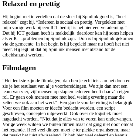
Relaxed en prettig
Hij begint met te vertellen dat de sfeer bij Spinlink goed is, “heel
relaxed” zegt hij. “Iedereen is sociaal en prettig. Vergeleken met
mijn vorige werk bij een ICT bedrijf is het hier een verademing.”
Dat hij ICT gedaan heeft is makkelijk, daardoor kan hij soms helpen
als er ICT-problemen bij Spinlink zijn. Don is bij Spinlink gekomen
via de gemeente. In het begin is hij begeleid maar nu hoeft het niet
meer. Hij legt uit dat bij Spinlink mensen met afstand tot de
arbeidsmarkt werken.
Filmdagen
“Het leukste zijn de filmdagen, dan ben je echt iets aan het doen en
zie je het resultaat van al je voorbereidingen. We zijn dan met een
team van vier, vijf mensen op stap en iedereen heeft daar z’n eigen
rol. Er gaan ook mensen mee met heel weinig ervaring maar die
zetten we ook aan het werk” Een goede voorbereiding is belangrijk.
Voor een film moeten er ideeën bedacht worden, een script
geschreven, concepten uitgewerkt. Ook over de logistiek moet
nagedacht worden. “Niet dat je alles van te voren kan ondervangen.
Vorige week wilden we buiten filmen maar dat ging niet door omdat
het regende. Heel veel dingen moet je ter plekke organiseren, maar
dat maakt het juist afwisselend. Ik heb hier veel geleerd en kennis