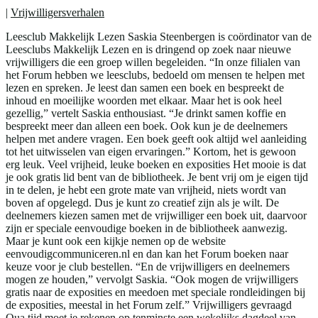
|
Vrijwilligersverhalen
Leesclub Makkelijk Lezen Saskia Steenbergen is coördinator van de
Leesclubs Makkelijk Lezen en is dringend op zoek naar nieuwe
vrijwilligers die een groep willen begeleiden. “In onze filialen van
het Forum hebben we leesclubs, bedoeld om mensen te helpen met
lezen en spreken. Je leest dan samen een boek en bespreekt de
inhoud en moeilijke woorden met elkaar. Maar het is ook heel
gezellig,” vertelt Saskia enthousiast. “Je drinkt samen koffie en
bespreekt meer dan alleen een boek. Ook kun je de deelnemers
helpen met andere vragen. Een boek geeft ook altijd wel aanleiding
tot het uitwisselen van eigen ervaringen.” Kortom, het is gewoon
erg leuk. Veel vrijheid, leuke boeken en exposities Het mooie is dat
je ook gratis lid bent van de bibliotheek. Je bent vrij om je eigen tijd
in te delen, je hebt een grote mate van vrijheid, niets wordt van
boven af opgelegd. Dus je kunt zo creatief zijn als je wilt. De
deelnemers kiezen samen met de vrijwilliger een boek uit, daarvoor
zijn er speciale eenvoudige boeken in de bibliotheek aanwezig.
Maar je kunt ook een kijkje nemen op de website
eenvoudigcommuniceren.nl en dan kan het Forum boeken naar
keuze voor je club bestellen. “En de vrijwilligers en deelnemers
mogen ze houden,” vervolgt Saskia. “Ook mogen de vrijwilligers
gratis naar de exposities en meedoen met speciale rondleidingen bij
de exposities, meestal in het Forum zelf.” Vrijwilligers gevraagd
Qua tijd moet je rekenen op tenminste een wekelijks dagdeel van