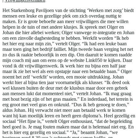
Het Starkenborg Paviljoen van de stichting ‘Werken met zorg’ biedt
mensen een leuke en gezellige plek om zich overdag nuttig te
maken. Er is grote behoefte aan meer vrijwilligers die mee willen
helpen in de tuin of met andere klusjes. Ik spreek met Olger en
Johan die hier allebei werken; Olger vanwege re-integratie en Johan
om een zinvolle dagbesteding te hebben. Werkfit worden “Ik heb
het hier erg naar mijn zin,” vertelt Olger. “Ik had een leuke baan
maar toen ging het bedrijf failliet. Mijn tweede baan verging het net
zo dus ik raakte behoorlijk in een dip. Om daaruit te komen raadde
mijn coach mij aan om eens op de website Link050 te kijken. Daar
vond ik dit vrijwilligerswerk. Ik werk hier nu bijna een half jaar
maar ik zie het wel als een opstapje naar een betaalde baan.” Olger
noemt het zelf ‘werkfit’ worden, een mooie uitdrukking. Johan
werkt hier al bijna tien jaar voornamelijk als klusser. “Ik deed ook
wel klussen buiten de deur met de klusbus maar door een gebrek
aan mensen lukt dat momenteel niet,” vertelt Johan. “Ik mag graag
met hout bezig zijn of het gras maaien.” En inderdaad, het terrein is
erg groot met veel gras en onkruid. “Dus ik heb genoeg te doen,”
aldus Johan. Hij verwacht niet meer aan betaald werk te komen
want hij kan moeilijk leren en heeft geen diploma’s. Heel gezellig en
sociaal “Het fijne is,” vertelt Olger enthousiast, “dat de begeleiding
heel goed is. Je mag fouten maken maar dat is helemaal niet erg. En
het is hier erg gezellig en sociaal.” “Ja,” beaamt Johan, “we
beginnen rond 8.30 uur ’s ochtends met samen koffie- en