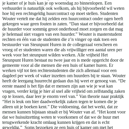
je kamer of je huis kan je op woensdag zo binnenlopen. Een
verhuurder is natuurlijk ook welkom, als hij bijvoorbeeld wil weten
hoe hij een rechtsgeldig huurcontract op moet stellen. Studenten
Wouter vertelt me dat hij zelden een huurcontract onder ogen heeft
gekregen waar geen fouten in zaten. “Dan staat er bijvoorbeeld dat
de huurder voor sommig groot onderhoud moet zorgen en dat mag
je helemaal niet vragen van een huurder.” Wouter is masterstudent
rechten en één van de studenten die z’n vinger op stak toen een
bestuurder van Steunpunt Huren in de collegezaal verscheen en
vroeg of er studenten waren die als vrijwilliger een aantal uren per
week voor het steunpunt wilden werken. Alle vrijheid Het
Steunpunt Huren bestaat nu twee jaar en is mede opgericht door de
gemeente voor al die mensen die een huis of kamer huren. Er
werken vijf tot tien rechtenstudenten die zich allemaal voor een
dagdeel per week of vaker inzetten om huurders bij te staan. Wouter
heeft de leergang huurrecht gedaan dus hij weet er genoeg van. “De
eerste maand is het fijn dat er mensen zijn aan wie je wat kan
vragen, verder krijg je hier al snel alle vrijheid om zelfstandig zaken
op te lossen, daar leer je enorm veel van.” Van theorie naar praktijk
“Het is leuk om hier daadwerkelijk zaken tegen te komen die je
alleen uit je boeken kent.” Die voldoening, dat het werkt, dat ze
mensen kunnen bijstaan straalt er bij Wouter van af. “Het komt voor
dat we huisuitzetting weten te voorkomen of dat we de huur met
terugwerkende kracht omlaag kunnen krijgen en dat is echt
geweldig.” Soms bezoeken ze een huis of kamer om met het