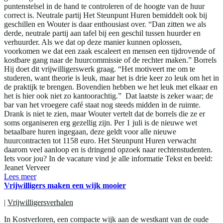
puntenstelsel in de hand te controleren of de hoogte van de huur
correct is. Neutrale partij Het Steunpunt Huren bemiddelt ook bij
geschillen en Wouter is daar enthousiast over. “Dan zitten we als
derde, neutrale partij aan tafel bij een geschil tussen huurder en
verhuurder. Als we dat op deze manier kunnen oplossen,
voorkomen we dat een zaak escaleert en mensen een tijdrovende of
kostbare gang naar de huurcommissie of de rechter maken.” Borrels
Hij doet dit vrijwilligerswerk graag. “Het motiveert me om te
studeren, want theorie is leuk, maar het is drie keer zo leuk om het in
de praktijk te brengen. Bovendien hebben we het leuk met elkaar en
het is hier ook niet zo kantoorachtig.” Dat laatste is zeker waar; de
bar van het vroegere café staat nog steeds midden in de ruimte.
Drank is niet te zien, maar Wouter vertelt dat de borrels die ze er
soms organiseren erg gezellig zijn. Per 1 juli is de nieuwe wet
betaalbare huren ingegaan, deze geldt voor alle nieuwe
huurcontracten tot 1158 euro. Het Steunpunt Huren verwacht
daarom veel aanloop en is dringend opzoek naar rechtenstudenten.
Iets voor jou? In de vacature vind je alle informatie Tekst en beeld:
Jeanet Verveer
Lees meer
Vrijwilligers maken een wijk mooier
|
Vrijwilligersverhalen
In Kostverloren, een compacte wijk aan de westkant van de oude