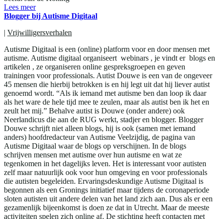
Lees meer
Blogger bij Autisme Digitaal
|
Vrijwilligersverhalen
Autisme Digitaal is een (online) platform voor en door mensen met
autisme. Autisme digitaal organiseert webinars , je vindt er blogs en
artikelen , ze organiseren online gespreksgroepen en geven
trainingen voor professionals. Autist Douwe is een van de ongeveer
45 mensen die hierbij betrokken is en hij legt uit dat hij liever autist
genoemd wordt. “Als ik iemand met autisme ben dan loop ik daar
als het ware de hele tijd mee te zeulen, maar als autist ben ik het en
zeult het mij.” Behalve autist is Douwe (onder andere) ook
Neerlandicus die aan de RUG werkt, stadjer en blogger. Blogger
Douwe schrijft niet alleen blogs, hij is ook (samen met iemand
anders) hoofdredacteur van Autisme Veelzijdig, de pagina van
Autisme Digitaal waar de blogs op verschijnen. In de blogs
schrijven mensen met autisme over hun autisme en wat ze
tegenkomen in het dagelijks leven. Het is interessant voor autisten
zelf maar natuurlijk ook voor hun omgeving en voor professionals
die autisten begeleiden. Ervaringsdeskundige Autisme Digitaal is
begonnen als een Gronings initiatief maar tijdens de coronaperiode
sloten autisten uit andere delen van het land zich aan. Dus als er een
gezamenlijk bijeenkomst is doen ze dat in Utrecht. Maar de meeste
activiteiten spelen zich online af. De stichting heeft contacten met