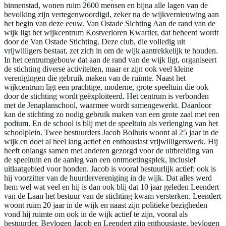
binnenstad, wonen ruim 2600 mensen en bijna alle lagen van de
bevolking zijn vertegenwoordigd, zeker na de wijkvernieuwing aan
het begin van deze eeuw. Van Ostade Sichting Aan de rand van de
wijk ligt het wijkcentrum Kostverloren Kwartier, dat beheerd wordt
door de Van Ostade Stichting. Deze club, die volledig uit
vrijwilligers bestaat, zet zich in om de wijk aantrekkelijk te houden.
In het centrumgebouw dat aan de rand van de wijk ligt, organiseert
de stichting diverse activiteiten, maar er zijn ook veel kleine
verenigingen die gebruik maken van de ruimte. Naast het
wijkcentrum ligt een prachtige, moderne, grote speeltuin die ook
door de stichting wordt geëxploiteerd. Het centrum is verbonden
met de Jenaplanschool, waarmee wordt samengewerkt. Daardoor
kan de stichting zo nodig gebruik maken van een grote zaal met een
podium. En de school is blij met de speeltuin als verlenging van het
schoolplein. Twee bestuurders Jacob Bolhuis woont al 25 jaar in de
wijk en doet al heel lang actief en enthousiast vrijwilligerswerk. Hij
heeft onlangs samen met anderen gezorgd voor de uitbreiding van
de speeltuin en de aanleg van een ontmoetingsplek, inclusief
uitlaatgebied voor honden. Jacob is vooral bestuurlijk actief; ook is
hij voorzitter van de huurdervereniging in de wijk. Dat alles werd
hem wel wat veel en hij is dan ook blij dat 10 jaar geleden Leendert
van de Laan het bestuur van de stichting kwam versterken. Leendert
woont ruim 20 jaar in de wijk en naast zijn politieke bezigheden
vond hij ruimte om ook in de wijk actief te zijn, vooral als
bestuurder. Bevlogen Jacob en Leendert zijn enthousiaste, bevlogen