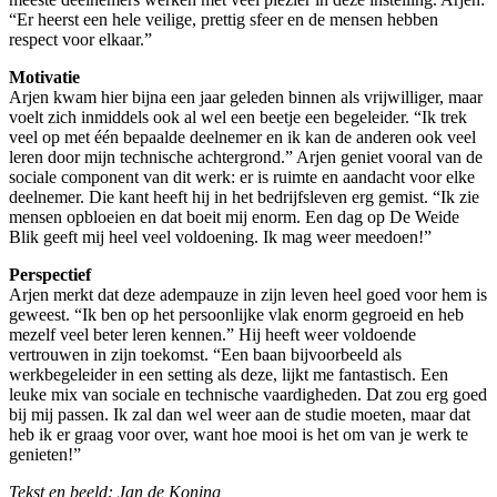
“Er heerst een hele veilige, prettig sfeer en de mensen hebben
respect voor elkaar.”
Motivatie
Arjen kwam hier bijna een jaar geleden binnen als vrijwilliger, maar
voelt zich inmiddels ook al wel een beetje een begeleider. “Ik trek
veel op met één bepaalde deelnemer en ik kan de anderen ook veel
leren door mijn technische achtergrond.” Arjen geniet vooral van de
sociale component van dit werk: er is ruimte en aandacht voor elke
deelnemer. Die kant heeft hij in het bedrijfsleven erg gemist. “Ik zie
mensen opbloeien en dat boeit mij enorm. Een dag op De Weide
Blik geeft mij heel veel voldoening. Ik mag weer meedoen!”
Perspectief
Arjen merkt dat deze adempauze in zijn leven heel goed voor hem is
geweest. “Ik ben op het persoonlijke vlak enorm gegroeid en heb
mezelf veel beter leren kennen.” Hij heeft weer voldoende
vertrouwen in zijn toekomst. “Een baan bijvoorbeeld als
werkbegeleider in een setting als deze, lijkt me fantastisch. Een
leuke mix van sociale en technische vaardigheden. Dat zou erg goed
bij mij passen. Ik zal dan wel weer aan de studie moeten, maar dat
heb ik er graag voor over, want hoe mooi is het om van je werk te
genieten!”
Tekst en beeld: Jan de Koning