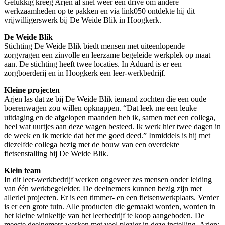
Gelukkig kreeg Arjen al snel weer een drive om andere
werkzaamheden op te pakken en via link050 ontdekte hij dit
vrijwilligerswerk bij De Weide Blik in Hoogkerk.
De Weide Blik
Stichting De Weide Blik biedt mensen met uiteenlopende
zorgvragen een zinvolle en leerzame begeleide werkplek op maat
aan. De stichting heeft twee locaties. In Aduard is er een
zorgboerderij en in Hoogkerk een leer-werkbedrijf.
Kleine projecten
Arjen las dat ze bij De Weide Blik iemand zochten die een oude
boerenwagen zou willen opknappen. “Dat leek me een leuke
uitdaging en de afgelopen maanden heb ik, samen met een collega,
heel wat uurtjes aan deze wagen besteed. Ik werk hier twee dagen in
de week en ik merkte dat het me goed deed.” Inmiddels is hij met
diezelfde collega bezig met de bouw van een overdekte
fietsenstalling bij De Weide Blik.
Klein team
In dit leer-werkbedrijf werken ongeveer zes mensen onder leiding
van één werkbegeleider. De deelnemers kunnen bezig zijn met
allerlei projecten. Er is een timmer- en een fietsenwerkplaats. Verder
is er een grote tuin. Alle producten die gemaakt worden, worden in
het kleine winkeltje van het leerbedrijf te koop aangeboden. De
meeste deelnemers werken met veel plezier in deze instelling. Arjen: