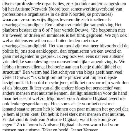
diverse professionele organisaties, ze zijn onder andere aangesloten
bij het Autisme Netwerk Noord (een samenwerkingsverband van
professionele organisaties in de drie Noordelijke provincies)
waarvoor ze soms vrijwilligers leveren die zich inzetten als
ervaringsdeskundigen. Een autismevriendelijke samenleving Het
platform bestaat zo’n 6 of 7 jaar vertelt Douwe. “Ze begonnen met
z’n tweeën of drieën en inmiddels is het flink gegroeid. We zijn ook
wel ambitieus en willen naar buiten treden met onze
ervaringsdeskundigheid. Het zou mooi zijn wanneer bijvoorbeeld de
politie bij ons zou aankloppen, dan organiseren we een avond en
gaan met agenten in gesprek. Ik zeg ook wel eens dat een autisme
vriendelijke samenleving een mensvriendelijke samenleving is. We
hebben immers allemaal behoefte aan een beetje duidelijkheid en
structuur.” Een warm bad Het schrijven van blogs geeft hem veel
vertelt Douwe: “Ik schrijf om uit te pluizen wat mij ten diepste
bezighoudt. Ik ben dol op schrijven, of ik het nu voor mijn werk doe
of als blogger. Ik leer van al die andere blogs het perspectief van
andere mensen met autisme kennen, dat ligt misschien voor de hand
maar het is echt wel zo. Mijn inzet voor Autisme Digitaal levert me
ook leuke gesprekken op. Heel soms als je voor het eerst met
iemand staat te praten heb je binnen een paar minuten het gevoel dat
je hem al jaren kent. Dit heb ik heel sterk met mensen met autisme.
En dat vind ik leuk van Autisme Digitaal, want hier kom je ze
tegen.” Zo te horen is Autisme Digitaal als een warm bad voor
mensen met autisme. Tekst en beeld: Jeanet Verveer