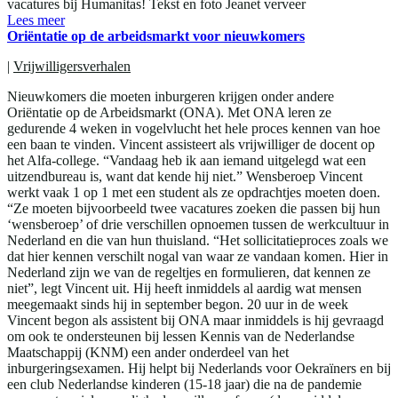
vacatures bij Humanitas! Tekst en foto Jeanet verveer
Lees meer
Oriëntatie op de arbeidsmarkt voor nieuwkomers
|
Vrijwilligersverhalen
Nieuwkomers die moeten inburgeren krijgen onder andere
Oriëntatie op de Arbeidsmarkt (ONA). Met ONA leren ze
gedurende 4 weken in vogelvlucht het hele proces kennen van hoe
een baan te vinden. Vincent assisteert als vrijwilliger de docent op
het Alfa-college. “Vandaag heb ik aan iemand uitgelegd wat een
uitzendbureau is, want dat kende hij niet.” Wensberoep Vincent
werkt vaak 1 op 1 met een student als ze opdrachtjes moeten doen.
“Ze moeten bijvoorbeeld twee vacatures zoeken die passen bij hun
‘wensberoep’ of drie verschillen opnoemen tussen de werkcultuur in
Nederland en die van hun thuisland. “Het sollicitatieproces zoals we
dat hier kennen verschilt nogal van waar ze vandaan komen. Hier in
Nederland zijn we van de regeltjes en formulieren, dat kennen ze
niet”, legt Vincent uit. Hij heeft inmiddels al aardig wat mensen
meegemaakt sinds hij in september begon. 20 uur in de week
Vincent begon als assistent bij ONA maar inmiddels is hij gevraagd
om ook te ondersteunen bij lessen Kennis van de Nederlandse
Maatschappij (KNM) een ander onderdeel van het
inburgeringsexamen. Hij helpt bij Nederlands voor Oekraïners en bij
een club Nederlandse kinderen (15-18 jaar) die na de pandemie