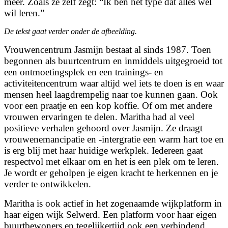
meer. Zoals ze zelf zegt: “Ik ben het type dat alles wel
wil leren.”
De tekst gaat verder onder de afbeelding.
Vrouwencentrum Jasmijn bestaat al sinds 1987. Toen
begonnen als buurtcentrum en inmiddels uitgegroeid tot
een ontmoetingsplek en een trainings- en
activiteitencentrum waar altijd wel iets te doen is en waar
mensen heel laagdrempelig naar toe kunnen gaan. Ook
voor een praatje en een kop koffie. Of om met andere
vrouwen ervaringen te delen. Maritha had al veel
positieve verhalen gehoord over Jasmijn. Ze draagt
vrouwenemancipatie en -intergratie een warm hart toe en
is erg blij met haar huidige werkplek. Iedereen gaat
respectvol met elkaar om en het is een plek om te leren.
Je wordt er geholpen je eigen kracht te herkennen en je
verder te ontwikkelen.
Maritha is ook actief in het zogenaamde wijkplatform in
haar eigen wijk Selwerd. Een platform voor haar eigen
buurtbewoners en tegelijkertijd ook een verbindend