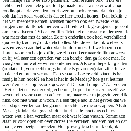
ben maatje van twee TBS patiënten." Een bredere blik “TBS-ers
hebben echt een hele grote fout gemaakt, maar als je er wat langer
rondloopt en de verhalen hoort over hun achtergrond dan denk je
ook dat het geen wonder is dat ze hier terecht komen. Dan bekijk je
het van meerdere kanten. Mensen moeten ook een tweede kans
krijgen vind ik. Ik heb hier een wat bredere blik gekregen en geleerd
om te relativeren.” Vissen en film “Met het ene maatje onderneem ik
wat meer dan met de ander. Ze zijn onderling ook heel verschillend
qua leeftijd, achtergrond, delict, alles. Met de een ben ik wel eens
wezen vissen aan het water vlak bij de kliniek. Of we lopen naar
Haren voor een bakje koffie, we zijn een keer naar de film geweest
en hij wil naar een optreden van een bandje, dan ga ik ook mee. Ik
vraag aan hun wat ze willen ondernemen. Als ze in beperking zitten
(omdat er bijvoorbeeld drugs in urine is gevonden) dan zit ik bij ze
in de cel en praten we wat. Dan vraag ik hoe ze erbij zitten, is het
rustig in hun hoofd? en hoe is het in de Mesdag? hoe gaat het met
werk? en is er nog bezoek geweest? Dat soort dingen.” Aanvoelen
“Het is niet een wederkerig gebeuren, ik praat niet over mezelf. Ze
weten mijn voornaam en achternaam, maar over mijn gezin vertel ik
niks, ook niet waar ik woon. Na een tijdje had ik het gevoel dat we
een stapje verder konden gaan en mochten ze me ook appen. Als de
Mesdag kliniek dat goed vindt natuurlijk. Je moet dus echt wel
weten wat je kan vertellen maar ook wat je kan vragen. Sommigen
staan er voor open om over zichzelf te vertellen, anderen niet en dat
moet je een beetje aanvoelen. Hun privacy bescherm ik ook, ik