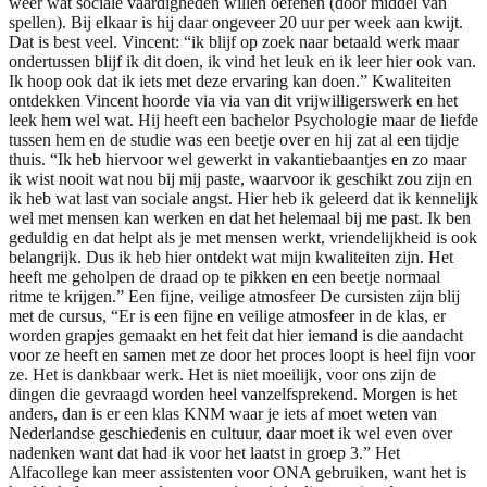
weer wat sociale vaardigheden willen oefenen (door middel van
spellen). Bij elkaar is hij daar ongeveer 20 uur per week aan kwijt.
Dat is best veel. Vincent: “ik blijf op zoek naar betaald werk maar
ondertussen blijf ik dit doen, ik vind het leuk en ik leer hier ook van.
Ik hoop ook dat ik iets met deze ervaring kan doen.” Kwaliteiten
ontdekken Vincent hoorde via via van dit vrijwilligerswerk en het
leek hem wel wat. Hij heeft een bachelor Psychologie maar de liefde
tussen hem en de studie was een beetje over en hij zat al een tijdje
thuis. “Ik heb hiervoor wel gewerkt in vakantiebaantjes en zo maar
ik wist nooit wat nou bij mij paste, waarvoor ik geschikt zou zijn en
ik heb wat last van sociale angst. Hier heb ik geleerd dat ik kennelijk
wel met mensen kan werken en dat het helemaal bij me past. Ik ben
geduldig en dat helpt als je met mensen werkt, vriendelijkheid is ook
belangrijk. Dus ik heb hier ontdekt wat mijn kwaliteiten zijn. Het
heeft me geholpen de draad op te pikken en een beetje normaal
ritme te krijgen.” Een fijne, veilige atmosfeer De cursisten zijn blij
met de cursus, “Er is een fijne en veilige atmosfeer in de klas, er
worden grapjes gemaakt en het feit dat hier iemand is die aandacht
voor ze heeft en samen met ze door het proces loopt is heel fijn voor
ze. Het is dankbaar werk. Het is niet moeilijk, voor ons zijn de
dingen die gevraagd worden heel vanzelfsprekend. Morgen is het
anders, dan is er een klas KNM waar je iets af moet weten van
Nederlandse geschiedenis en cultuur, daar moet ik wel even over
nadenken want dat had ik voor het laatst in groep 3.” Het
Alfacollege kan meer assistenten voor ONA gebruiken, want het is