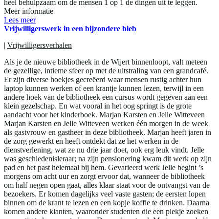
heel behulpzaam om de mensen 1 op 1 de dingen uit te leggen.
Meer informatie
Lees meer
Vrijwilligerswerk in een bijzondere bieb
|
Vrijwilligersverhalen
Als je de nieuwe bibliotheek in de Wijert binnenloopt, valt meteen
de gezellige, intieme sfeer op met de uitstraling van een grandcafé.
Er zijn diverse hoekjes gecreëerd waar mensen rustig achter hun
laptop kunnen werken of een krantje kunnen lezen, terwijl in een
andere hoek van de bibliotheek een cursus wordt gegeven aan een
klein gezelschap. En wat vooral in het oog springt is de grote
aandacht voor het kinderboek. Marjan Karsten en Jelle Witteveen
Marjan Karsten en Jelle Witteveen werken één morgen in de week
als gastvrouw en gastheer in deze bibliotheek. Marjan heeft jaren in
de zorg gewerkt en heeft ontdekt dat ze het werken in de
dienstverlening, wat ze nu drie jaar doet, ook erg leuk vindt. Jelle
was geschiedenisleraar; na zijn pensionering kwam dit werk op zijn
pad en het past helemaal bij hem. Gevarieerd werk Jelle begint ’s
morgens om acht uur en zorgt ervoor dat, wanneer de bibliotheek
om half negen open gaat, alles klaar staat voor de ontvangst van de
bezoekers. Er komen dagelijks veel vaste gasten; de eersten lopen
binnen om de krant te lezen en een kopje koffie te drinken. Daarna
komen andere klanten, waaronder studenten die een plekje zoeken