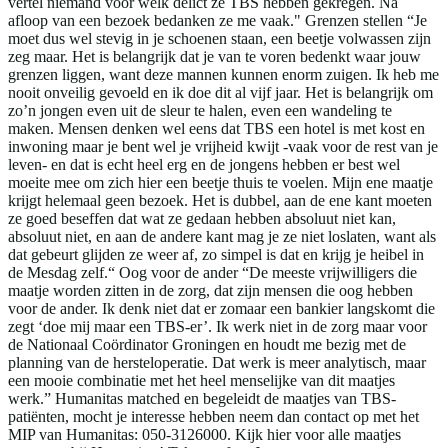
vertel niemand voor welk delict ze TBS hebben gekregen. Na
afloop van een bezoek bedanken ze me vaak." Grenzen stellen “Je
moet dus wel stevig in je schoenen staan, een beetje volwassen zijn
zeg maar. Het is belangrijk dat je van te voren bedenkt waar jouw
grenzen liggen, want deze mannen kunnen enorm zuigen. Ik heb me
nooit onveilig gevoeld en ik doe dit al vijf jaar. Het is belangrijk om
zo’n jongen even uit de sleur te halen, even een wandeling te
maken. Mensen denken wel eens dat TBS een hotel is met kost en
inwoning maar je bent wel je vrijheid kwijt -vaak voor de rest van je
leven- en dat is echt heel erg en de jongens hebben er best wel
moeite mee om zich hier een beetje thuis te voelen. Mijn ene maatje
krijgt helemaal geen bezoek. Het is dubbel, aan de ene kant moeten
ze goed beseffen dat wat ze gedaan hebben absoluut niet kan,
absoluut niet, en aan de andere kant mag je ze niet loslaten, want als
dat gebeurt glijden ze weer af, zo simpel is dat en krijg je heibel in
de Mesdag zelf.“ Oog voor de ander “De meeste vrijwilligers die
maatje worden zitten in de zorg, dat zijn mensen die oog hebben
voor de ander. Ik denk niet dat er zomaar een bankier langskomt die
zegt ‘doe mij maar een TBS-er’. Ik werk niet in de zorg maar voor
de Nationaal Coördinator Groningen en houdt me bezig met de
planning van de hersteloperatie. Dat werk is meer analytisch, maar
een mooie combinatie met het heel menselijke van dit maatjes
werk.” Humanitas matched en begeleidt de maatjes van TBS-
patiënten, mocht je interesse hebben neem dan contact op met het
MIP van Humanitas: 050-3126000. Kijk hier voor alle maatjes