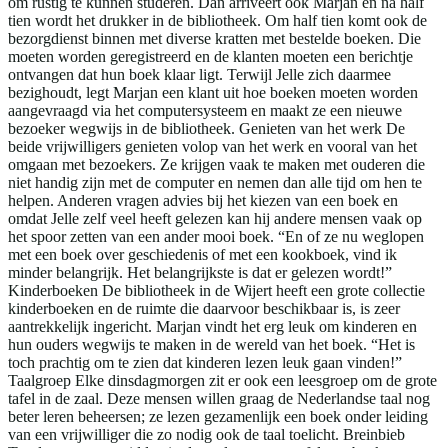
om rustig te kunnen studeren. Dan arriveert ook Marjan en na half
tien wordt het drukker in de bibliotheek. Om half tien komt ook de
bezorgdienst binnen met diverse kratten met bestelde boeken. Die
moeten worden geregistreerd en de klanten moeten een berichtje
ontvangen dat hun boek klaar ligt. Terwijl Jelle zich daarmee
bezighoudt, legt Marjan een klant uit hoe boeken moeten worden
aangevraagd via het computersysteem en maakt ze een nieuwe
bezoeker wegwijs in de bibliotheek. Genieten van het werk De
beide vrijwilligers genieten volop van het werk en vooral van het
omgaan met bezoekers. Ze krijgen vaak te maken met ouderen die
niet handig zijn met de computer en nemen dan alle tijd om hen te
helpen. Anderen vragen advies bij het kiezen van een boek en
omdat Jelle zelf veel heeft gelezen kan hij andere mensen vaak op
het spoor zetten van een ander mooi boek. “En of ze nu weglopen
met een boek over geschiedenis of met een kookboek, vind ik
minder belangrijk. Het belangrijkste is dat er gelezen wordt!”
Kinderboeken De bibliotheek in de Wijert heeft een grote collectie
kinderboeken en de ruimte die daarvoor beschikbaar is, is zeer
aantrekkelijk ingericht. Marjan vindt het erg leuk om kinderen en
hun ouders wegwijs te maken in de wereld van het boek. “Het is
toch prachtig om te zien dat kinderen lezen leuk gaan vinden!”
Taalgroep Elke dinsdagmorgen zit er ook een leesgroep om de grote
tafel in de zaal. Deze mensen willen graag de Nederlandse taal nog
beter leren beheersen; ze lezen gezamenlijk een boek onder leiding
van een vrijwilliger die zo nodig ook de taal toelicht. Breinbieb