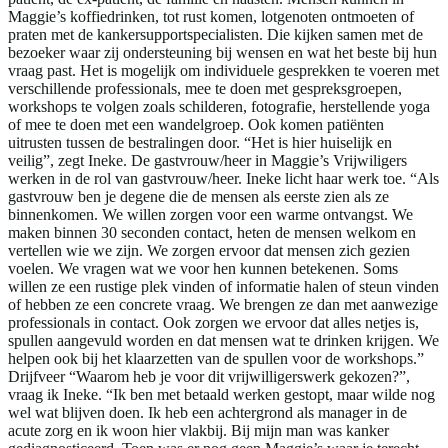
Maggie’s koffiedrinken, tot rust komen, lotgenoten ontmoeten of
praten met de kankersupportspecialisten. Die kijken samen met de
bezoeker waar zij ondersteuning bij wensen en wat het beste bij hun
vraag past. Het is mogelijk om individuele gesprekken te voeren met
verschillende professionals, mee te doen met gespreksgroepen,
workshops te volgen zoals schilderen, fotografie, herstellende yoga
of mee te doen met een wandelgroep. Ook komen patiënten
uitrusten tussen de bestralingen door. “Het is hier huiselijk en
veilig”, zegt Ineke. De gastvrouw/heer in Maggie’s Vrijwiligers
werken in de rol van gastvrouw/heer. Ineke licht haar werk toe. “Als
gastvrouw ben je degene die de mensen als eerste zien als ze
binnenkomen. We willen zorgen voor een warme ontvangst. We
maken binnen 30 seconden contact, heten de mensen welkom en
vertellen wie we zijn. We zorgen ervoor dat mensen zich gezien
voelen. We vragen wat we voor hen kunnen betekenen. Soms
willen ze een rustige plek vinden of informatie halen of steun vinden
of hebben ze een concrete vraag. We brengen ze dan met aanwezige
professionals in contact. Ook zorgen we ervoor dat alles netjes is,
spullen aangevuld worden en dat mensen wat te drinken krijgen. We
helpen ook bij het klaarzetten van de spullen voor de workshops.”
Drijfveer “Waarom heb je voor dit vrijwilligerswerk gekozen?”,
vraag ik Ineke. “Ik ben met betaald werken gestopt, maar wilde nog
wel wat blijven doen. Ik heb een achtergrond als manager in de
acute zorg en ik woon hier vlakbij. Bij mijn man was kanker