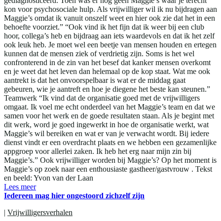
gediagnosticeerd. Toen was er nog geen Maggie’s waar je terecht
kon voor psychosociale hulp. Als vrijwilliger wil ik nu bijdragen aan
Maggie’s omdat ik vanuit onszelf weet en hier ook zie dat het in een
behoefte voorziet.” “Ook vind ik het fijn dat ik weer bij een club
hoor, collega’s heb en bijdraag aan iets waardevols en dat ik het zelf
ook leuk heb. Je moet wel een beetje van mensen houden en ertegen
kunnen dat de mensen ziek of verdrietig zijn. Soms is het wel
confronterend in de zin van het besef dat kanker mensen overkomt
en je weet dat het leven dan helemaal op de kop staat. Wat me ook
aantrekt is dat het onvoorspelbaar is wat er de middag gaat
gebeuren, wie je aantreft en hoe je diegene het beste kan steunen.”
Teamwerk “Ik vind dat de organisatie goed met de vrijwilligers
omgaat. Ik voel me echt onderdeel van het Maggie’s team en dat we
samen voor het werk en de goede resultaten staan. Als je begint met
dit werk, word je goed ingewerkt in hoe de organisatie werkt, wat
Maggie’s wil bereiken en wat er van je verwacht wordt. Bij iedere
dienst vindt er een overdracht plaats en we hebben een gezamenlijke
appgroep voor allerlei zaken. Ik heb het erg naar mijn zin bij
Maggie’s.” Ook vrijwilliger worden bij Maggie’s? Op het moment is
Maggie’s op zoek naar een enthousiaste gastheer/gastvrouw . Tekst
en beeld: Yvon van der Laan
Lees meer
Iedereen mag hier ongestoord zichzelf zijn
|
Vrijwilligersverhalen