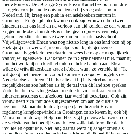
nieuwkomers . De 39 jarige Syriër Ehsan Kamel besloot ruim drie
jaar geleden zijn land te ontvluchten en hij vroeg asiel aan in
Nederland. Hij kreeg een plek in een asielzoekerscentrum in
Groningen. Enige tijd later kwamen ook zijn vrouw en hun twee
kinderen naar ons land en na verloop van tijd konden ze een woning
krijgen in de stad. Inmiddels is in het gezin opnieuw een baby
geboren en zitten de oudste twee kinderen op de basisschool.
Vrijwilligerswerk Ehsan was nog niet zo lang in ons land toen hij op
zoek ging naar werk. Zijn contactpersoon bij de gemeente
Groningen begeleidde hem daarin en wees hem op de mogelijkheid
van vrijwilligerswerk. Dat kennen ze in Syrië helemaal niet, maar hij
nam het werk bij een kledingbank met beide handen aan. Ehsan
wilde de vrijwilligersbaan graag hebben, want, zo vertelde hij: “Ik
wil graag met mensen in contact komen en zo gauw mogelijk de
Nederlandse taal leren.” Hij besefte dat hij in Nederland meer
mogelijkheden zou hebben als hij de taal van dit land zou spreken.
Zodra het hem was toegestaan, meldde hij zich ook aan voor de
inburgeringscursus en afgelopen jaar werd hij toegelaten. Ook zijn
vrouw heeft zich inmiddels ingeschreven om aan de cursus te
beginnen. Mamamini In de afgelopen jaren bezocht Ehsan
regelmatig kringloopwinkels in Groningen en zo kwam hij ook bij
Mamamini in de wijk Helpman. Hier zag hij nieuwe kansen en op
de website van het bedrijf vond hij een sollicitatieformulier dat hij
invulde en opstuurde. Niet lang daarna werd hij aangenomen als
vrijwilliger. Vier maanden geleden is Ehsan bij dit bedrijf begonnen.