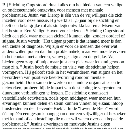
Bij Stichting Ongestoord draait alles om het bieden van een veilige
en ondersteunende omgeving voor mensen met mentale
problematiek. Justin van Lierop is één van de vrijwilligers die zich
inzetten voor deze missie. Hij werkt al 1,5 jaar bij de stichting en
heeft een belangrijke rol als strategieontwikkelaar en adviseur van
het bestuur. Een Veilige Haven voor Iedereen Stichting Ongestoord
biedt een plek waar mensen zichzelf kunnen zijn, zonder oordeel of
stigma. Justin vertelt: “Het uitgangspunt is dat iemand meer is dan
een ziekte of diagnose. Wij zijn er voor de mensen die over wat
anders willen praten dan hun problematiek, maar wel moeite ervaren
in het contact met anderen, vanwege stigma en dergelijke. Wij
bieden geen zorg of hulp, maar juist een plek waar iemand gewoon
mag zijn. ” Justin heeft de missie en visie van de stichting helpen
vormgeven. Hij gelooft sterk in het verminderen van stigma en het
bevorderen van positieve beeldvorming rondom mentale
gezondheid. Door samen te werken met andere organisaties en te
netwerken, probeert hij de impact van de stichting te vergroten en
duurzame verbindingen te leggen. De stichting organiseert
verschillende activiteiten, zoals open middagen waar mensen hun
ervaringen kunnen delen en steun kunnen vinden bij elkaar, inloop-
huisfeesten en de "Levende Bieb”. In de “Levende Bieb” wordt
één op één een gesprek aangegaan door een vrijwilliger of bezoeker
met iemand of een instelling die meer wil weten over een bepaalde
problematiek.” Justins ervaringen en motivatie Justins eigen