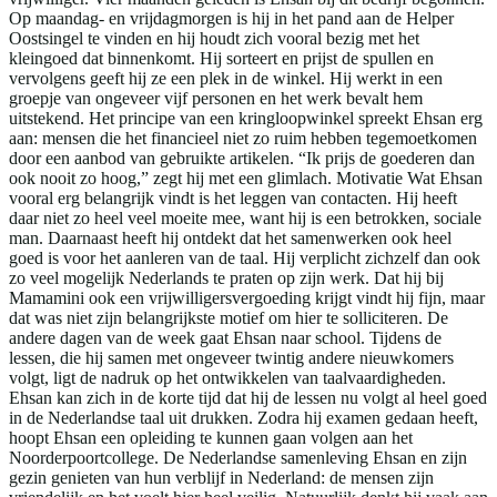
Op maandag- en vrijdagmorgen is hij in het pand aan de Helper
Oostsingel te vinden en hij houdt zich vooral bezig met het
kleingoed dat binnenkomt. Hij sorteert en prijst de spullen en
vervolgens geeft hij ze een plek in de winkel. Hij werkt in een
groepje van ongeveer vijf personen en het werk bevalt hem
uitstekend. Het principe van een kringloopwinkel spreekt Ehsan erg
aan: mensen die het financieel niet zo ruim hebben tegemoetkomen
door een aanbod van gebruikte artikelen. “Ik prijs de goederen dan
ook nooit zo hoog,” zegt hij met een glimlach. Motivatie Wat Ehsan
vooral erg belangrijk vindt is het leggen van contacten. Hij heeft
daar niet zo heel veel moeite mee, want hij is een betrokken, sociale
man. Daarnaast heeft hij ontdekt dat het samenwerken ook heel
goed is voor het aanleren van de taal. Hij verplicht zichzelf dan ook
zo veel mogelijk Nederlands te praten op zijn werk. Dat hij bij
Mamamini ook een vrijwilligersvergoeding krijgt vindt hij fijn, maar
dat was niet zijn belangrijkste motief om hier te solliciteren. De
andere dagen van de week gaat Ehsan naar school. Tijdens de
lessen, die hij samen met ongeveer twintig andere nieuwkomers
volgt, ligt de nadruk op het ontwikkelen van taalvaardigheden.
Ehsan kan zich in de korte tijd dat hij de lessen nu volgt al heel goed
in de Nederlandse taal uit drukken. Zodra hij examen gedaan heeft,
hoopt Ehsan een opleiding te kunnen gaan volgen aan het
Noorderpoortcollege. De Nederlandse samenleving Ehsan en zijn
gezin genieten van hun verblijf in Nederland: de mensen zijn