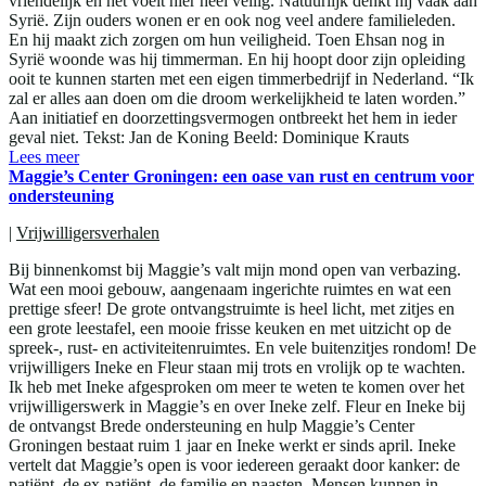
vriendelijk en het voelt hier heel veilig. Natuurlijk denkt hij vaak aan
Syrië. Zijn ouders wonen er en ook nog veel andere familieleden.
En hij maakt zich zorgen om hun veiligheid. Toen Ehsan nog in
Syrië woonde was hij timmerman. En hij hoopt door zijn opleiding
ooit te kunnen starten met een eigen timmerbedrijf in Nederland. “Ik
zal er alles aan doen om die droom werkelijkheid te laten worden.”
Aan initiatief en doorzettingsvermogen ontbreekt het hem in ieder
geval niet. Tekst: Jan de Koning Beeld: Dominique Krauts
Lees meer
Maggie’s Center Groningen: een oase van rust en centrum voor
ondersteuning
|
Vrijwilligersverhalen
Bij binnenkomst bij Maggie’s valt mijn mond open van verbazing.
Wat een mooi gebouw, aangenaam ingerichte ruimtes en wat een
prettige sfeer! De grote ontvangstruimte is heel licht, met zitjes en
een grote leestafel, een mooie frisse keuken en met uitzicht op de
spreek-, rust- en activiteitenruimtes. En vele buitenzitjes rondom! De
vrijwilligers Ineke en Fleur staan mij trots en vrolijk op te wachten.
Ik heb met Ineke afgesproken om meer te weten te komen over het
vrijwilligerswerk in Maggie’s en over Ineke zelf. Fleur en Ineke bij
de ontvangst Brede ondersteuning en hulp Maggie’s Center
Groningen bestaat ruim 1 jaar en Ineke werkt er sinds april. Ineke
vertelt dat Maggie’s open is voor iedereen geraakt door kanker: de
patiënt, de ex-patiënt, de familie en naasten. Mensen kunnen in