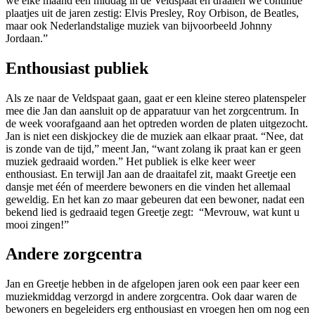
we elke maand een middag in de Veldspaat en draaien we continue
plaatjes uit de jaren zestig: Elvis Presley, Roy Orbison, de Beatles,
maar ook Nederlandstalige muziek van bijvoorbeeld Johnny
Jordaan.”
Enthousiast publiek
Als ze naar de Veldspaat gaan, gaat er een kleine stereo platenspeler
mee die Jan dan aansluit op de apparatuur van het zorgcentrum. In
de week voorafgaand aan het optreden worden de platen uitgezocht.
Jan is niet een diskjockey die de muziek aan elkaar praat. “Nee, dat
is zonde van de tijd,” meent Jan, “want zolang ik praat kan er geen
muziek gedraaid worden.” Het publiek is elke keer weer
enthousiast. En terwijl Jan aan de draaitafel zit, maakt Greetje een
dansje met één of meerdere bewoners en die vinden het allemaal
geweldig. En het kan zo maar gebeuren dat een bewoner, nadat een
bekend lied is gedraaid tegen Greetje zegt: “Mevrouw, wat kunt u
mooi zingen!”
Andere zorgcentra
Jan en Greetje hebben in de afgelopen jaren ook een paar keer een
muziekmiddag verzorgd in andere zorgcentra. Ook daar waren de
bewoners en begeleiders erg enthousiast en vroegen hen om nog een