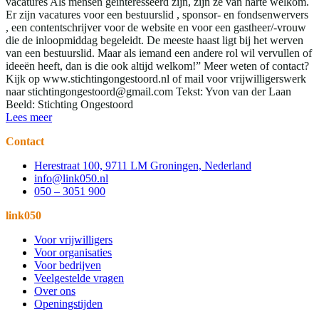
vacatures Als mensen geïnteresseerd zijn, zijn ze van harte welkom.
Er zijn vacatures voor een bestuurslid , sponsor- en fondsenwervers
, een contentschrijver voor de website en voor een gastheer/-vrouw
die de inloopmiddag begeleidt. De meeste haast ligt bij het werven
van een bestuurslid. Maar als iemand een andere rol wil vervullen of
ideeën heeft, dan is die ook altijd welkom!” Meer weten of contact?
Kijk op www.stichtingongestoord.nl of mail voor vrijwilligerswerk
naar stichtingongestoord@gmail.com Tekst: Yvon van der Laan
Beeld: Stichting Ongestoord
Lees meer
Contact
Herestraat 100, 9711 LM Groningen, Nederland
info@link050.nl
050 – 3051 900
link050
Voor vrijwilligers
Voor organisaties
Voor bedrijven
Veelgestelde vragen
Over ons
Openingstijden