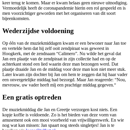
keer terug te komen. Maar er kwam helaas geen nieuwe uitnodiging.
Vermoedelijk heeft de coronapandemie hierin een rol gespeeld en is
men voorzichtiger geworden met het organiseren van dit soort
bijeenkomsten.
Wederzijdse voldoening
Op één van de muziekmiddagen kwam er een bewoner naar Jan toe
en vertelde hem dat hij zelf ooit zendpiraat was geweest in
Hoogkerk, met de zendnaam “Calimero”. Nu wilde het geval dat
Jan een plaatje van de zendpiraat in zijn collectie had en op de
achterkant stond een lied waarin deze man bezongen werd. Dat
plaatje draaide Jan en de middag voor deze man kon niet meer stuk.
Later kwam zijn dochter bij Jan om hem te zeggen dat hij haar vader
een onvergetelijke middag had bezorgd. Maar Jan reageerde: “Nou,
mevrouw, uw vader heeft mìj een prachtige middag gegeven.“
Een gratis optreden
De muziekmiddag die Jan en Greetje verzorgen kost niets. Een
kopje koffie is voldoende. Zo is het bieden van deze vorm van
amusement ook een mooi voorbeeld van vrijwilligerswerk. En wie
nog wat kan missen: Jan spaart nog steeds singletjes! Jan is te