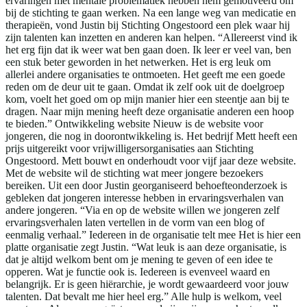
ervaringen met mentale problematiek hebben hem gemotiveerd om
bij de stichting te gaan werken. Na een lange weg van medicatie en
therapieën, vond Justin bij Stichting Ongestoord een plek waar hij
zijn talenten kan inzetten en anderen kan helpen. “Allereerst vind ik
het erg fijn dat ik weer wat ben gaan doen. Ik leer er veel van, ben
een stuk beter geworden in het netwerken. Het is erg leuk om
allerlei andere organisaties te ontmoeten. Het geeft me een goede
reden om de deur uit te gaan. Omdat ik zelf ook uit de doelgroep
kom, voelt het goed om op mijn manier hier een steentje aan bij te
dragen. Naar mijn mening heeft deze organisatie anderen een hoop
te bieden.” Ontwikkeling website Nieuw is de website voor
jongeren, die nog in doorontwikkeling is. Het bedrijf Mett heeft een
prijs uitgereikt voor vrijwilligersorganisaties aan Stichting
Ongestoord. Mett bouwt en onderhoudt voor vijf jaar deze website.
Met de website wil de stichting wat meer jongere bezoekers
bereiken. Uit een door Justin georganiseerd behoefteonderzoek is
gebleken dat jongeren interesse hebben in ervaringsverhalen van
andere jongeren. “Via en op de website willen we jongeren zelf
ervaringsverhalen laten vertellen in de vorm van een blog of
eenmalig verhaal.” Iedereen in de organisatie telt mee Het is hier een
platte organisatie zegt Justin. “Wat leuk is aan deze organisatie, is
dat je altijd welkom bent om je mening te geven of een idee te
opperen. Wat je functie ook is. Iedereen is evenveel waard en
belangrijk. Er is geen hiërarchie, je wordt gewaardeerd voor jouw
talenten. Dat bevalt me hier heel erg.” Alle hulp is welkom, veel