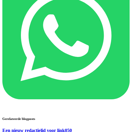
Gerelateerde blogposts
Een nieuw redactielid voor link050