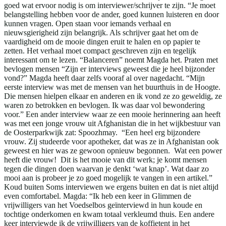
goed wat ervoor nodig is om interviewer/schrijver te zijn. “Je moet
belangstelling hebben voor de ander, goed kunnen luisteren en door
kunnen vragen. Open staan voor iemands verhaal en
nieuwsgierigheid zijn belangrijk. Als schrijver gaat het om de
vaardigheid om de mooie dingen eruit te halen en op papier te
zetten. Het verhaal moet compact geschreven zijn en tegelijk
interessant om te lezen. “Balanceren” noemt Magda het. Praten met
bevlogen mensen “Zijn er interviews geweest die je heel bijzonder
vond?” Magda heeft daar zelfs vooraf al over nagedacht. “Mijn
eerste interview was met de mensen van het buurthuis in de Hoogte.
Die mensen hielpen elkaar en anderen en ik vond ze zo geweldig, ze
waren zo betrokken en bevlogen. Ik was daar vol bewondering
voor.” Een ander interview waar ze een mooie herinnering aan heeft
was met een jonge vrouw uit Afghanistan die in het wijkbestuur van
de Oosterparkwijk zat: Spoozhmay. “Een heel erg bijzondere
vrouw. Zij studeerde voor apotheker, dat was ze in Afghanistan ook
geweest en hier was ze gewoon opnieuw begonnen. Wat een power
heeft die vrouw! Dit is het mooie van dit werk; je komt mensen
tegen die dingen doen waarvan je denkt ‘wat knap’. Wat daar zo
mooi aan is probeer je zo goed mogelijk te vangen in een artikel.”
Koud buiten Soms interviewen we ergens buiten en dat is niet altijd
even comfortabel. Magda: “Ik heb een keer in Glimmen de
vrijwilligers van het Voedselbos geïnterviewd in hun koude en
tochtige onderkomen en kwam totaal verkleumd thuis. Een andere
keer interviewde ik de vrijwilligers van de koffietent in het