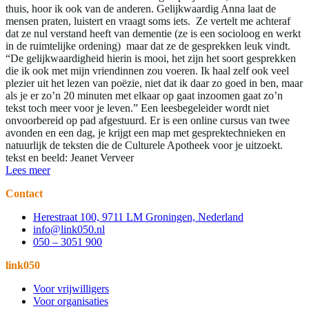
thuis, hoor ik ook van de anderen. Gelijkwaardig Anna laat de
mensen praten, luistert en vraagt soms iets. Ze vertelt me achteraf
dat ze nul verstand heeft van dementie (ze is een socioloog en werkt
in de ruimtelijke ordening) maar dat ze de gesprekken leuk vindt.
“De gelijkwaardigheid hierin is mooi, het zijn het soort gesprekken
die ik ook met mijn vriendinnen zou voeren. Ik haal zelf ook veel
plezier uit het lezen van poëzie, niet dat ik daar zo goed in ben, maar
als je er zo’n 20 minuten met elkaar op gaat inzoomen gaat zo’n
tekst toch meer voor je leven.” Een leesbegeleider wordt niet
onvoorbereid op pad afgestuurd. Er is een online cursus van twee
avonden en een dag, je krijgt een map met gesprektechnieken en
natuurlijk de teksten die de Culturele Apotheek voor je uitzoekt.
tekst en beeld: Jeanet Verveer
Lees meer
Contact
Herestraat 100, 9711 LM Groningen, Nederland
info@link050.nl
050 – 3051 900
link050
Voor vrijwilligers
Voor organisaties