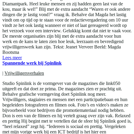
Diamantpark. Heel leuke mensen en zij hadden geen last van de
kou, maar ik wel!” Blij met de extra aandacht “Waren er ook andere
dingen die je lastig vond?” vraag ik. Behalve dat Magda het lastig
vindt om op tijd op te staan voor de redactievergadering om 10 uur
vindt ze het ook lastig wanneer er niet of laat gereageerd wordt op
het verzoek voor een interview. Gelukkig komt dat niet te vaak voor.
De meeste organisaties zijn blij met de extra aandacht voor hun
werk en de kans te laten zien hoe leuk, leerzaam en bevredigend
vrijwilligerswerk kan zijn. Tekst: Jeanet Verveer Beeld: Magda
Bootsma
Lees meer
Spannende werk bij Spinlink
|
Vrijwilligersverhalen
Studio Spinlink is de vormgever van de magazines die link050
uitgeeft en dat doet ze prima. De magazines zien er prachtig uit.
Behalve grafische vormgeving doet Spinlink nog meer.
Vrijwilligers, stagiaires en mensen met een participatiebaan en hun
begeleiders fotograferen en filmen ook. Foto’s en video's maken ze
bijvoorbeeld voor bedrijven die promotiemateriaal nodig hebben.
Don is een van de filmers en hij vertelt graag over zijn vak. Relaxed
en prettig Hij begint met te vertellen dat de sfeer bij Spinlink goed is,
“heel relaxed” zegt hij. “Iedereen is sociaal en prettig. Vergeleken
met mijn vorige werk bij een ICT bedrijf is het hier een