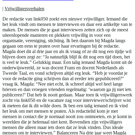
|
Vrijwilligersverhalen
De redactie van link050 zoekt een nieuwe vrijwilliger. Iemand die
het leuk vindt om mensen te interviewen en daar een artikeltje van te
maken. De mensen die je gaat interviewen zetten zich op de meest
uiteenlopende manieren en plekken vrijwillig in voor een
organisatie, vereniging, stichting. Ik ben daarom bij Magda langs
gegaan om eens te praten over haar ervaringen bij de redactie.
Magda doet dit al drie jaar en als ik vraag of ze dit nog een tijdje wil
blijven doen zegt ze: “Ja natuurlijk blijf ik dit nog een tijd doen, het
is veel te leuk.” Gelukkig maar. Een talig iemand Magda komt uit de
onderwijswereld, ze was docent Frans en docent Nederlands als
Tweede Taal, en vond schrijven altijd erg leuk. “Heb je voordat je
voor de redactie ging schrijven dan al eerder iets gepubliceerd?”
vraag ik. Magda: “Nee niet echt, ik schreef altijd wel heel lange
brieven en dan vroegen vrienden regelmatig: ‘waarom ga jij niet iets
publiceren?’ Dat heb ik nooit gedaan. Maar toen ik vrijwilligerswerk
zocht via link050 en de vacature zag voor interviewer/schrijver wist
ik meteen dat ik dit wilde doen. Ik ben een talig iemand en ik vind
het leuk om met mensen te praten. Als redactielid kom je met
mensen in contact die je normaal nooit zou ontmoeten, en je komt in
werelden die je helemaal niet kent. Bovendien zijn vrijwilligers
mensen die alleen maar iets doen dat ze leuk vinden. Dus ideale
mensen om te interviewen.” Balanceren Na drie jaar weet Magda