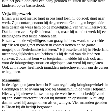
is in het gezin opnieuw een baby geboren en zitten de oudste twee
kinderen op de basisschool.
Vrijwilligerswerk
Ehsan was nog niet zo lang in ons land toen hij op zoek ging naar
werk. Zijn contactpersoon bij de gemeente Groningen begeleidde
hem daarin en wees hem op de mogelijkheid van vrijwilligerswerk.
Dat kennen ze in Syrië helemaal niet, maar hij nam het werk bij een
kledingbank met beide handen aan.
Ehsan wilde de vrijwilligersbaan graag hebben, want, zo vertelde
hij: “Ik wil graag met mensen in contact komen en zo gauw
mogelijk de Nederlandse taal leren.” Hij besefte dat hij in Nederland
meer mogelijkheden zou hebben als hij de taal van dit land zou
spreken. Zodra het hem was toegestaan, meldde hij zich ook aan
voor de inburgeringscursus en afgelopen jaar werd hij toegelaten.
Ook zijn vrouw heeft zich inmiddels ingeschreven om aan de cursus
te beginnen.
Mamamini
In de afgelopen jaren bezocht Ehsan regelmatig kringloopwinkels in
Groningen en zo kwam hij ook bij Mamamini in de wijk Helpman.
Hier zag hij nieuwe kansen en op de website van het bedrijf vond
hij een sollicitatieformulier dat hij invulde en opstuurde. Niet lang
daarna werd hij aangenomen als vrijwilliger. Vier maanden geleden
is Ehsan bij dit bedrijf begonnen.