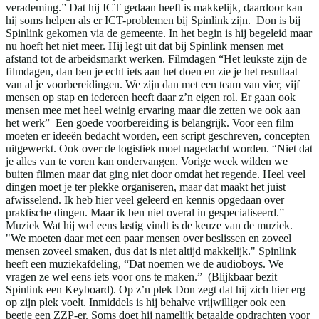
verademing.” Dat hij ICT gedaan heeft is makkelijk, daardoor kan
hij soms helpen als er ICT-problemen bij Spinlink zijn. Don is bij
Spinlink gekomen via de gemeente. In het begin is hij begeleid maar
nu hoeft het niet meer. Hij legt uit dat bij Spinlink mensen met
afstand tot de arbeidsmarkt werken. Filmdagen “Het leukste zijn de
filmdagen, dan ben je echt iets aan het doen en zie je het resultaat
van al je voorbereidingen. We zijn dan met een team van vier, vijf
mensen op stap en iedereen heeft daar z’n eigen rol. Er gaan ook
mensen mee met heel weinig ervaring maar die zetten we ook aan
het werk” Een goede voorbereiding is belangrijk. Voor een film
moeten er ideeën bedacht worden, een script geschreven, concepten
uitgewerkt. Ook over de logistiek moet nagedacht worden. “Niet dat
je alles van te voren kan ondervangen. Vorige week wilden we
buiten filmen maar dat ging niet door omdat het regende. Heel veel
dingen moet je ter plekke organiseren, maar dat maakt het juist
afwisselend. Ik heb hier veel geleerd en kennis opgedaan over
praktische dingen. Maar ik ben niet overal in gespecialiseerd.”
Muziek Wat hij wel eens lastig vindt is de keuze van de muziek.
"We moeten daar met een paar mensen over beslissen en zoveel
mensen zoveel smaken, dus dat is niet altijd makkelijk." Spinlink
heeft een muziekafdeling, “Dat noemen we de audioboys. We
vragen ze wel eens iets voor ons te maken.” (Blijkbaar bezit
Spinlink een Keyboard). Op z’n plek Don zegt dat hij zich hier erg
op zijn plek voelt. Inmiddels is hij behalve vrijwilliger ook een
beetje een ZZP-er. Soms doet hij namelijk betaalde opdrachten voor