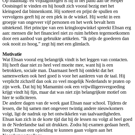
Op maandag- en vrijdagmorgen is hij in het pand aan de Helper
Oostsingel te vinden en hij houdt zich vooral bezig met het
kleingoed dat binnenkomt. Hij sorteert en prijst de spullen en
vervolgens geeft hij ze een plek in de winkel. Hij werkt in een
groepje van ongeveer vijf personen en het werk bevalt hem
uitstekend. Het principe van een kringloopwinkel spreekt Ehsan erg
aan: mensen die het financieel niet zo ruim hebben tegemoetkomen
door een aanbod van gebruikte artikelen. “Ik prijs de goederen dan
ook nooit zo hoog,” zegt hij met een glimlach.
Motivatie
Wat Ehsan vooral erg belangrijk vindt is het leggen van contacten.
Hij heeft daar niet zo heel veel moeite mee, want hij is een
betrokken, sociale man. Daarnaast heeft hij ontdekt dat het
samenwerken ook heel goed is voor het aanleren van de taal. Hij
verplicht zichzelf dan ook zo veel mogelijk Nederlands te praten op
zijn werk. Dat hij bij Mamamini ook een vrijwilligersvergoeding
krijgt vindt hij fijn, maar dat was niet zijn belangrijkste motief om
hier te solliciteren.
De andere dagen van de week gaat Ehsan naar school. Tijdens de
lessen, die hij samen met ongeveer twintig andere nieuwkomers
volgt, ligt de nadruk op het ontwikkelen van taalvaardigheden.
Ehsan kan zich in de korte tijd dat hij de lessen nu volgt al heel goed
in de Nederlandse taal uit drukken. Zodra hij examen gedaan heeft,
hoopt Ehsan een opleiding te kunnen gaan volgen aan het