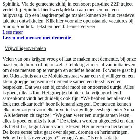
Spinlink. Via de gemeente zit hij in een soort part-time ZZP traject
vertelt hij. Spinlink biedt werkplekken aan mensen met een
hulpvraag. Op een laagdrempelige manier kunnen ze hun creatieve
talenten ontwikkelen. Klik hier voor alle openstaande vacatures bij
Studio Spinlink. Tekst en beeld: Jeanet Verveer
Lees meer
Lezen met mensen met dementie
|
Vrijwilligersverhalen
Velen van ons krijgen vroeg of laat te maken met dementie, bij onze
naasten, de buren of bij onszelf. Gelukkig zijn er tal van initiatieven
om deze mensen op te vangen en actief te houden. Ik was te gast bij
het Odensehuis aan de Molukkenstraat waar een vrijwilliger en een
klein groepje mensen met dementie samen een tekst lezen en
bespreken. Dat was een bijzonder mooi en ontroerend uurtje. Alles
is goed, niks is fout Het groepje dat hier elke vrijdagochtend
samenkomt vindt het duidelijk ook fijn: “We hebben het allemaal
leuk met elkaar toch” hoor ik iemand zeggen. De mensen kennen
elkaar en zorgen voor elkaar vertelt vrijwillige leesbegeleider Anna.
Als iedereen zit zegt ze: “We gaan weer een uurtje samen lezen,
alles is goed en niks is fout.” De teksten worden uitgedeeld en dan,
als het stil is, begint Anna voor te lezen. Herinneren en herkennen
De korte eerste tekst gaat over slapen, dromen en herinneringen.
Wie wil er iets over zeggen?” vraagt Anna .“Is er iets dat je