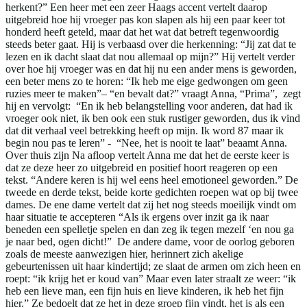
herkent?” Een heer met een zeer Haags accent vertelt daarop
uitgebreid hoe hij vroeger pas kon slapen als hij een paar keer tot
honderd heeft geteld, maar dat het wat dat betreft tegenwoordig
steeds beter gaat. Hij is verbaasd over die herkenning: “Jij zat dat te
lezen en ik dacht slaat dat nou allemaal op mijn?” Hij vertelt verder
over hoe hij vroeger was en dat hij nu een ander mens is geworden,
een beter mens zo te horen: “Ik heb me eige gedwongen om geen
ruzies meer te maken”– “en bevalt dat?” vraagt Anna, “Prima”, zegt
hij en vervolgt: “En ik heb belangstelling voor anderen, dat had ik
vroeger ook niet, ik ben ook een stuk rustiger geworden, dus ik vind
dat dit verhaal veel betrekking heeft op mijn. Ik word 87 maar ik
begin nou pas te leren” - “Nee, het is nooit te laat” beaamt Anna.
Over thuis zijn Na afloop vertelt Anna me dat het de eerste keer is
dat ze deze heer zo uitgebreid en positief hoort reageren op een
tekst. “Andere keren is hij wel eens heel emotioneel geworden.” De
tweede en derde tekst, beide korte gedichten roepen wat op bij twee
dames. De ene dame vertelt dat zij het nog steeds moeilijk vindt om
haar situatie te accepteren “Als ik ergens over inzit ga ik naar
beneden een spelletje spelen en dan zeg ik tegen mezelf ‘en nou ga
je naar bed, ogen dicht!” De andere dame, voor de oorlog geboren
zoals de meeste aanwezigen hier, herinnert zich akelige
gebeurtenissen uit haar kindertijd; ze slaat de armen om zich heen en
roept: “ik krijg het er koud van” Maar even later straalt ze weer: “ik
heb een lieve man, een fijn huis en lieve kinderen, ik heb het fijn
hier.” Ze bedoelt dat ze het in deze groep fijn vindt, het is als een