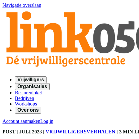
Navigatie overslaan
Vrijwilligers
Organisaties
Besturenloket
Bedrijven
Workshops
Over ons
Account aanmaken
Log in
POST
| JULI 2023
|
VRIJWILLIGERSVERHALEN
|
3 MIN 