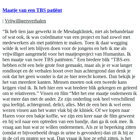
Maatje van een TBS patiënt
|
Vrijwilligersverhalen
“Ik heb tien jaar gewerkt in de Mesdagkliniek, niet als behandelaar
of wat ook, ik was coördinator van een project en had zowel met
medewerkers als met patiënten te maken. Toen ik daar wegging
wilde ik wel iets blijven doen voor de jongens en heb ik me als
vrijwilliger aangemeld voor het maatjesproject van Humanitas. Ik
ben maatje van twee TBS patiënten." Een bredere blik “TBS-ers
hebben echt een hele grote fout gemaakt, maar als je er wat langer
rondloopt en de verhalen hoort over hun achtergrond dan denk je
ook dat het geen wonder is dat ze hier terecht komen. Dan bekijk je
het van meerdere kanten. Mensen moeten ook een tweede kans
krijgen vind ik. Ik heb hier een wat bredere blik gekregen en geleerd
om te relativeren.” Vissen en film “Met het ene maatje onderneem ik
wat meer dan met de ander. Ze zijn onderling ook heel verschillend
qua leeftijd, achtergrond, delict, alles. Met de een ben ik wel eens
wezen vissen aan het water vlak bij de kliniek. Of we lopen naar
Haren voor een bakje koffie, we zijn een keer naar de film geweest
en hij wil naar een optreden van een bandje, dan ga ik ook mee. Ik
vraag aan hun wat ze willen ondernemen. Als ze in beperking zitten
(omdat er bijvoorbeeld drugs in urine is gevonden) dan zit ik bij ze
in de cel en praten we wat. Dan vraag ik hoe ze erbij zitten, is het