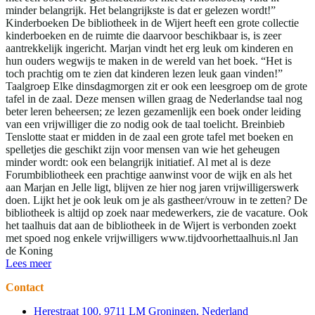
minder belangrijk. Het belangrijkste is dat er gelezen wordt!”
Kinderboeken De bibliotheek in de Wijert heeft een grote collectie
kinderboeken en de ruimte die daarvoor beschikbaar is, is zeer
aantrekkelijk ingericht. Marjan vindt het erg leuk om kinderen en
hun ouders wegwijs te maken in de wereld van het boek. “Het is
toch prachtig om te zien dat kinderen lezen leuk gaan vinden!”
Taalgroep Elke dinsdagmorgen zit er ook een leesgroep om de grote
tafel in de zaal. Deze mensen willen graag de Nederlandse taal nog
beter leren beheersen; ze lezen gezamenlijk een boek onder leiding
van een vrijwilliger die zo nodig ook de taal toelicht. Breinbieb
Tenslotte staat er midden in de zaal een grote tafel met boeken en
spelletjes die geschikt zijn voor mensen van wie het geheugen
minder wordt: ook een belangrijk initiatief. Al met al is deze
Forumbibliotheek een prachtige aanwinst voor de wijk en als het
aan Marjan en Jelle ligt, blijven ze hier nog jaren vrijwilligerswerk
doen. Lijkt het je ook leuk om je als gastheer/vrouw in te zetten? De
bibliotheek is altijd op zoek naar medewerkers, zie de vacature. Ook
het taalhuis dat aan de bibliotheek in de Wijert is verbonden zoekt
met spoed nog enkele vrijwilligers www.tijdvoorhettaalhuis.nl Jan
de Koning
Lees meer
Contact
Herestraat 100, 9711 LM Groningen, Nederland