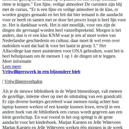
ritme te krijgen.” Een fijne, veilige atmosfeer De cursisten zijn blij
met de cursus, “Er is een fijne en veilige atmosfeer in de klas, er
worden grapjes gemaakt en het feit dat hier iemand is die aandacht
voor ze heeft en samen met ze door het proces loopt is heel fijn voor
ze. Het is dankbaar werk. Het is niet moeilijk, voor ons zijn de
dingen die gevraagd worden heel vanzelfsprekend. Morgen is het
anders, dan is er een klas KNM waar je iets af moet weten van
Nederlandse geschiedenis en cultuur, daar moet ik wel even over
nadenken want dat had ik voor het laatst in groep 3.” Het
Alfacollege kan meer assistenten voor ONA gebruiken, want het is
heel behulpzaam om de mensen 1 op 1 de dingen uit te leggen.
Meer informatie
Lees meer
Vrijwilligerswerk in een bijzondere bieb
|
Vrijwilligersverhalen
Als je de nieuwe bibliotheek in de Wijert binnenloopt, valt meteen
de gezellige, intieme sfeer op met de uitstraling van een grandcafé.
Er zijn diverse hoekjes gecreëerd waar mensen rustig achter hun
laptop kunnen werken of een krantje kunnen lezen, terwijl in een
andere hoek van de bibliotheek een cursus wordt gegeven aan een
klein gezelschap. En wat vooral in het oog springt is de grote
aandacht voor het kinderboek. Marjan Karsten en Jelle Witteveen
Marjan Karsten en Jelle Witteveen werken één morgen in de week