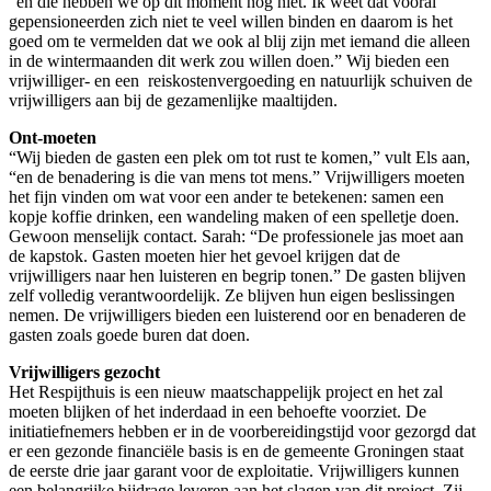
“en die hebben we op dit moment nog niet. Ik weet dat vooral
gepensioneerden zich niet te veel willen binden en daarom is het
goed om te vermelden dat we ook al blij zijn met iemand die alleen
in de wintermaanden dit werk zou willen doen.” Wij bieden een
vrijwilliger- en een reiskostenvergoeding en natuurlijk schuiven de
vrijwilligers aan bij de gezamenlijke maaltijden.
Ont-moeten
“Wij bieden de gasten een plek om tot rust te komen,” vult Els aan,
“en de benadering is die van mens tot mens.” Vrijwilligers moeten
het fijn vinden om wat voor een ander te betekenen: samen een
kopje koffie drinken, een wandeling maken of een spelletje doen.
Gewoon menselijk contact. Sarah: “De professionele jas moet aan
de kapstok. Gasten moeten hier het gevoel krijgen dat de
vrijwilligers naar hen luisteren en begrip tonen.” De gasten blijven
zelf volledig verantwoordelijk. Ze blijven hun eigen beslissingen
nemen. De vrijwilligers bieden een luisterend oor en benaderen de
gasten zoals goede buren dat doen.
Vrijwilligers gezocht
Het Respijthuis is een nieuw maatschappelijk project en het zal
moeten blijken of het inderdaad in een behoefte voorziet. De
initiatiefnemers hebben er in de voorbereidingstijd voor gezorgd dat
er een gezonde financiële basis is en de gemeente Groningen staat
de eerste drie jaar garant voor de exploitatie. Vrijwilligers kunnen
een belangrijke bijdrage leveren aan het slagen van dit project. Zij