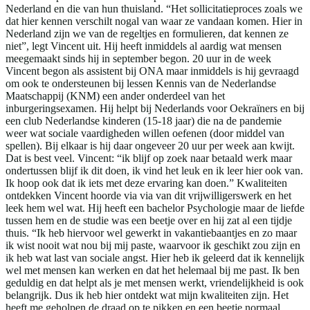
Nederland en die van hun thuisland. “Het sollicitatieproces zoals we
dat hier kennen verschilt nogal van waar ze vandaan komen. Hier in
Nederland zijn we van de regeltjes en formulieren, dat kennen ze
niet”, legt Vincent uit. Hij heeft inmiddels al aardig wat mensen
meegemaakt sinds hij in september begon. 20 uur in de week
Vincent begon als assistent bij ONA maar inmiddels is hij gevraagd
om ook te ondersteunen bij lessen Kennis van de Nederlandse
Maatschappij (KNM) een ander onderdeel van het
inburgeringsexamen. Hij helpt bij Nederlands voor Oekraïners en bij
een club Nederlandse kinderen (15-18 jaar) die na de pandemie
weer wat sociale vaardigheden willen oefenen (door middel van
spellen). Bij elkaar is hij daar ongeveer 20 uur per week aan kwijt.
Dat is best veel. Vincent: “ik blijf op zoek naar betaald werk maar
ondertussen blijf ik dit doen, ik vind het leuk en ik leer hier ook van.
Ik hoop ook dat ik iets met deze ervaring kan doen.” Kwaliteiten
ontdekken Vincent hoorde via via van dit vrijwilligerswerk en het
leek hem wel wat. Hij heeft een bachelor Psychologie maar de liefde
tussen hem en de studie was een beetje over en hij zat al een tijdje
thuis. “Ik heb hiervoor wel gewerkt in vakantiebaantjes en zo maar
ik wist nooit wat nou bij mij paste, waarvoor ik geschikt zou zijn en
ik heb wat last van sociale angst. Hier heb ik geleerd dat ik kennelijk
wel met mensen kan werken en dat het helemaal bij me past. Ik ben
geduldig en dat helpt als je met mensen werkt, vriendelijkheid is ook
belangrijk. Dus ik heb hier ontdekt wat mijn kwaliteiten zijn. Het
heeft me geholpen de draad op te pikken en een beetje normaal