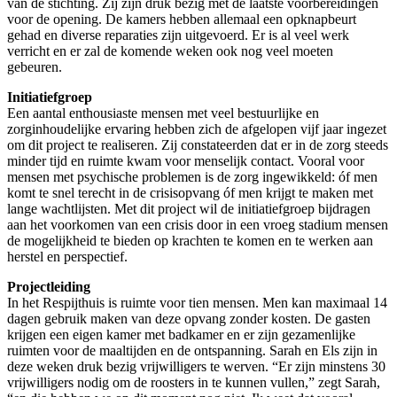
van de stichting. Zij zijn druk bezig met de laatste voorbereidingen
voor de opening. De kamers hebben allemaal een opknapbeurt
gehad en diverse reparaties zijn uitgevoerd. Er is al veel werk
verricht en er zal de komende weken ook nog veel moeten
gebeuren.
Initiatiefgroep
Een aantal enthousiaste mensen met veel bestuurlijke en
zorginhoudelijke ervaring hebben zich de afgelopen vijf jaar ingezet
om dit project te realiseren. Zij constateerden dat er in de zorg steeds
minder tijd en ruimte kwam voor menselijk contact. Vooral voor
mensen met psychische problemen is de zorg ingewikkeld: óf men
komt te snel terecht in de crisisopvang óf men krijgt te maken met
lange wachtlijsten. Met dit project wil de initiatiefgroep bijdragen
aan het voorkomen van een crisis door in een vroeg stadium mensen
de mogelijkheid te bieden op krachten te komen en te werken aan
herstel en perspectief.
Projectleiding
In het Respijthuis is ruimte voor tien mensen. Men kan maximaal 14
dagen gebruik maken van deze opvang zonder kosten. De gasten
krijgen een eigen kamer met badkamer en er zijn gezamenlijke
ruimten voor de maaltijden en de ontspanning. Sarah en Els zijn in
deze weken druk bezig vrijwilligers te werven. “Er zijn minstens 30
vrijwilligers nodig om de roosters in te kunnen vullen,” zegt Sarah,