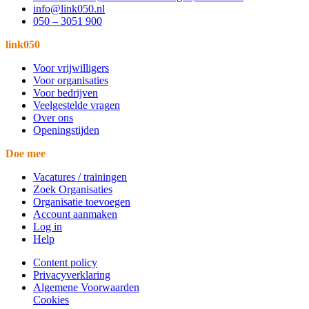
info@link050.nl
050 – 3051 900
link050
Voor vrijwilligers
Voor organisaties
Voor bedrijven
Veelgestelde vragen
Over ons
Openingstijden
Doe mee
Vacatures / trainingen
Zoek Organisaties
Organisatie toevoegen
Account aanmaken
Log in
Help
Content policy
Privacyverklaring
Algemene Voorwaarden
Cookies