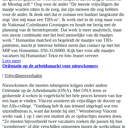
de Mesdag zelf.“ Oog voor de ander “De meeste vrijwilligers die
maatje worden zitten in de zorg, dat zijn mensen die oog hebben
voor de ander. Ik denk niet dat er zomaar een bankier langskomt die
zegt ‘doe mij maar een TBS-er’. Ik werk niet in de zorg maar voor
de Nationaal Coördinator Groningen en houdt me bezig met de
planning van de hersteloperatie. Dat werk is meer analytisch, maar
een mooie combinatie met het heel menselijke van dit maatjes
werk.” Humanitas matched en begeleidt de maatjes van TBS-
patiënten, mocht je interesse hebben neem dan contact op met het
MIP van Humanitas: 050-3126000. Kijk hier voor alle maatjes
vacatures bij Humanitas! Tekst en foto Jeanet verveer
Lees meer
Oriëntatie op de arbeidsmarkt voor nieuwkomers
|
Vrijwilligersverhalen
Nieuwkomers die moeten inburgeren krijgen onder andere
Oriëntatie op de Arbeidsmarkt (ONA). Met ONA leren ze
gedurende 4 weken in vogelvlucht het hele proces kennen van hoe
een baan te vinden. Vincent assisteert als vrijwilliger de docent op
het Alfa-college. “Vandaag heb ik aan iemand uitgelegd wat een
uitzendbureau is, want dat kende hij niet.” Wensberoep Vincent
werkt vaak 1 op 1 met een student als ze opdrachtjes moeten doen.
“Ze moeten bijvoorbeeld twee vacatures zoeken die passen bij hun
‘wensberoep’ of drie verschillen opnoemen tussen de werkcultuur in