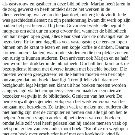
als gastvrouw en gastheer in deze bibliotheek. Marjan heeft jaren in
de zorg gewerkt en heeft ontdekt dat ze het werken in de
dienstverlening, wat ze nu drie jaar doet, ook erg leuk vindt. Jelle
was geschiedenisleraar; na zijn pensionering kwam dit werk op zijn
pad en het past helemaal bij hem. Gevarieerd werk Jelle begint ’s
morgens om acht uur en zorgt ervoor dat, wanneer de bibliotheek
om half negen open gaat, alles klaar staat voor de ontvangst van de
bezoekers. Er komen dagelijks veel vaste gasten; de eersten lopen
binnen om de krant te lezen en een kopje koffie te drinken. Daarna
komen andere klanten, waaronder studenten die een plekje zoeken
om rustig te kunnen studeren. Dan arriveert ook Marjan en na half
tien wordt het drukker in de bibliotheek. Om half tien komt ook de
bezorgdienst binnen met diverse kratten met bestelde boeken. Die
moeten worden geregistreerd en de klanten moeten een berichtje
ontvangen dat hun boek klaar ligt. Terwijl Jelle zich daarmee
bezighoudt, legt Marjan een klant uit hoe boeken moeten worden
aangevraagd via het computersysteem en maakt ze een nieuwe
bezoeker wegwijs in de bibliotheek. Genieten van het werk De
beide vrijwilligers genieten volop van het werk en vooral van het
omgaan met bezoekers. Ze krijgen vaak te maken met ouderen die
niet handig zijn met de computer en nemen dan alle tijd om hen te
helpen. Anderen vragen advies bij het kiezen van een boek en
omdat Jelle zelf veel heeft gelezen kan hij andere mensen vaak op
het spoor zetten van een ander mooi boek. “En of ze nu weglopen
met een boek over geschiedenis of met een kookboek, vind ik