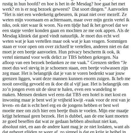
rustig in hun hoofd? en hoe is het in de Mesdag? hoe gaat het met
werk? en is er nog bezoek geweest? Dat soort dingen.” Aanvoelen
“Het is niet een wederkerig gebeuren, ik praat niet over mezelf. Ze
weten mijn voornaam en achternaam, maar over mijn gezin vertel ik
niks, ook niet waar ik woon. Na een tijdje had ik het gevoel dat we
een stapje verder konden gaan en mochten ze me ook appen. Als de
Mesdag kliniek dat goed vindt natuurlijk. Je moet dus echt wel
weten wat je kan vertellen maar ook wat je kan vragen. Sommigen
staan er voor open om over zichzelf te vertellen, anderen niet en dat
moet je een beetje aanvoelen. Hun privacy bescherm ik ook, ik
vertel niemand voor welk delict ze TBS hebben gekregen. Na
afloop van een bezoek bedanken ze me vaak." Grenzen stellen “Je
moet dus wel stevig in je schoenen staan, een beetje volwassen zijn
zeg maar. Het is belangrijk dat je van te voren bedenkt waar jouw
grenzen liggen, want deze mannen kunnen enorm zuigen. Ik heb me
nooit onveilig gevoeld en ik doe dit al vijf jaar. Het is belangrijk om
zo’n jongen even uit de sleur te halen, even een wandeling te
maken. Mensen denken wel eens dat TBS een hotel is met kost en
inwoning maar je bent wel je vrijheid kwijt -vaak voor de rest van je
leven- en dat is echt heel erg en de jongens hebben er best wel
moeite mee om zich hier een beetje thuis te voelen. Mijn ene maatje
krijgt helemaal geen bezoek. Het is dubbel, aan de ene kant moeten
ze goed beseffen dat wat ze gedaan hebben absoluut niet kan,
absoluut niet, en aan de andere kant mag je ze niet loslaten, want als
dat gebeurt glijden ze weer af, zo simpel is dat en krijg je heibel in