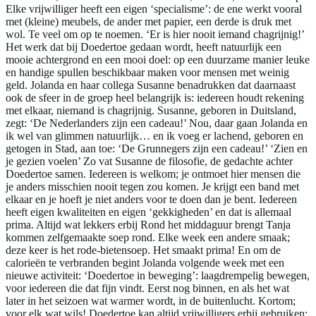
Elke vrijwilliger heeft een eigen ‘specialisme’: de ene werkt vooral
met (kleine) meubels, de ander met papier, een derde is druk met
wol. Te veel om op te noemen. ‘Er is hier nooit iemand chagrijnig!’
Het werk dat bij Doedertoe gedaan wordt, heeft natuurlijk een
mooie achtergrond en een mooi doel: op een duurzame manier leuke
en handige spullen beschikbaar maken voor mensen met weinig
geld. Jolanda en haar collega Susanne benadrukken dat daarnaast
ook de sfeer in de groep heel belangrijk is: iedereen houdt rekening
met elkaar, niemand is chagrijnig. Susanne, geboren in Duitsland,
zegt: ‘De Nederlanders zijn een cadeau!’ Nou, daar gaan Jolanda en
ik wel van glimmen natuurlijk… en ik voeg er lachend, geboren en
getogen in Stad, aan toe: ‘De Grunnegers zijn een cadeau!’ ‘Zien en
je gezien voelen’ Zo vat Susanne de filosofie, de gedachte achter
Doedertoe samen. Iedereen is welkom; je ontmoet hier mensen die
je anders misschien nooit tegen zou komen. Je krijgt een band met
elkaar en je hoeft je niet anders voor te doen dan je bent. Iedereen
heeft eigen kwaliteiten en eigen ‘gekkigheden’ en dat is allemaal
prima. Altijd wat lekkers erbij Rond het middaguur brengt Tanja
kommen zelfgemaakte soep rond. Elke week een andere smaak;
deze keer is het rode-bietensoep. Het smaakt prima! En om de
calorieën te verbranden begint Jolanda volgende week met een
nieuwe activiteit: ‘Doedertoe in beweging’: laagdrempelig bewegen,
voor iedereen die dat fijn vindt. Eerst nog binnen, en als het wat
later in het seizoen wat warmer wordt, in de buitenlucht. Kortom;
voor elk wat wils! Doedertoe kan altijd vrijwilligers erbij gebruiken: