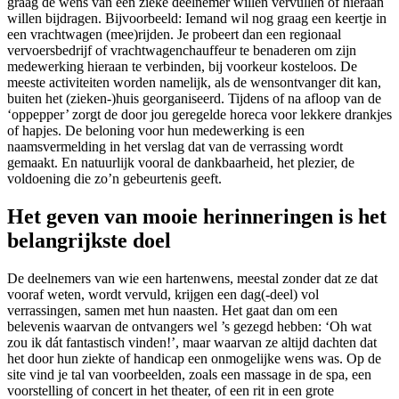
graag de wens van een zieke deelnemer willen vervullen of hieraan
willen bijdragen. Bijvoorbeeld: Iemand wil nog graag een keertje in
een vrachtwagen (mee)rijden. Je probeert dan een regionaal
vervoersbedrijf of vrachtwagenchauffeur te benaderen om zijn
medewerking hieraan te verbinden, bij voorkeur kosteloos. De
meeste activiteiten worden namelijk, als de wensontvanger dit kan,
buiten het (zieken-)huis georganiseerd. Tijdens of na afloop van de
‘oppepper’ zorgt de door jou geregelde horeca voor lekkere drankjes
of hapjes. De beloning voor hun medewerking is een
naamsvermelding in het verslag dat van de verrassing wordt
gemaakt. En natuurlijk vooral de dankbaarheid, het plezier, de
voldoening die zo’n gebeurtenis geeft.
Het geven van mooie herinneringen is het
belangrijkste doel
De deelnemers van wie een hartenwens, meestal zonder dat ze dat
vooraf weten, wordt vervuld, krijgen een dag(-deel) vol
verrassingen, samen met hun naasten. Het gaat dan om een
belevenis waarvan de ontvangers wel ’s gezegd hebben: ‘Oh wat
zou ik dát fantastisch vinden!’, maar waarvan ze altijd dachten dat
het door hun ziekte of handicap een onmogelijke wens was. Op de
site vind je tal van voorbeelden, zoals een massage in de spa, een
voorstelling of concert in het theater, of een rit in een grote