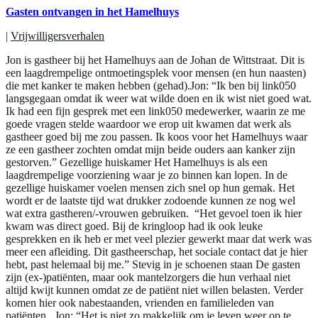
Gasten ontvangen in het Hamelhuys
|
Vrijwilligersverhalen
Jon is gastheer bij het Hamelhuys aan de Johan de Wittstraat. Dit is
een laagdrempelige ontmoetingsplek voor mensen (en hun naasten)
die met kanker te maken hebben (gehad).Jon: “Ik ben bij link050
langsgegaan omdat ik weer wat wilde doen en ik wist niet goed wat.
Ik had een fijn gesprek met een link050 medewerker, waarin ze me
goede vragen stelde waardoor we erop uit kwamen dat werk als
gastheer goed bij me zou passen. Ik koos voor het Hamelhuys waar
ze een gastheer zochten omdat mijn beide ouders aan kanker zijn
gestorven.” Gezellige huiskamer Het Hamelhuys is als een
laagdrempelige voorziening waar je zo binnen kan lopen. In de
gezellige huiskamer voelen mensen zich snel op hun gemak. Het
wordt er de laatste tijd wat drukker zodoende kunnen ze nog wel
wat extra gastheren/-vrouwen gebruiken. “Het gevoel toen ik hier
kwam was direct goed. Bij de kringloop had ik ook leuke
gesprekken en ik heb er met veel plezier gewerkt maar dat werk was
meer een afleiding. Dit gastheerschap, het sociale contact dat je hier
hebt, past helemaal bij me.” Stevig in je schoenen staan De gasten
zijn (ex-)patiënten, maar ook mantelzorgers die hun verhaal niet
altijd kwijt kunnen omdat ze de patiënt niet willen belasten. Verder
komen hier ook nabestaanden, vrienden en familieleden van
patiënten. Jon: “Het is niet zo makkelijk om je leven weer op te