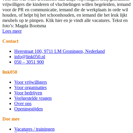
vrijwilligers die kinderen of vluchtelingen willen begeleiden, iemand
voor de PR en communicatie, iemand die de werkplaats in orde wil
houden, of helpt bij het schoonhouden, en iemand die het leuk lijkt
meubels op te pimpen. Klik hier en je vindt alle vacatures. Tekst en
foto’s: Magda Bootsma
Lees meer
Contact
Herestraat 100, 9711 LM Groningen, Nederland
info@link050.nl
050 – 3051 900
link050
Voor vrijwilligers
Voor organisaties
Voor bedrijven
Veelgestelde vragen
Over ons
Openingstijden
Doe mee
Vacatures / trainingen