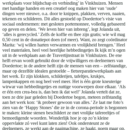
werkplaats voor blijdschap en verbinding’ in Vinkhuizen. Mensen
met handige handen en een creatief oog maken hier van ‘oude’
dingen weer nieuwe, o.a. door te knippen, plakken, verven, naaien,
tekenen en schilderen. Dit alles gestoeld op Doedertoe’s visie van
sociaal ondernemen: met gesloten portemonnee, volledig gebaseerd
op geven en delen. ‘We leven hier van inbreng’, legt Jolanda uit,
‘alles is gerecycled.’ Zelfs de koffie en thee zijn gratis; wie wil mag
0,50 cent in de donatiepot doen (of meer). Want, zo zegt coördinator
Marita: ‘wij willen harten verwarmen en vrolijkheid brengen.’ Heel
veel materialen, heel veel heerlijke hebbedingetjes Ik kijk m’n ogen
uit in de werkplaats aan de Travertijnstraat in Vinkhuizen. De ene
helft ervan wordt gebruikt door de vrijwilligers en deelnemers van
Doedertoe; in de andere helft zijn de mensen van een – zelfstandige,
maar op dezelfde idealen gestoelde – fietsreparatiewerkplaats aan
het werk. Er zijn klokken, schilderijen, tafeltjes, krukjes,
lampenkappen en nog heel veel meer. Het is één grote kneuterige
wirwar van hebbedingetjes en nuttige voorwerpen door elkaar. ‘Als
er één een crea-bea is, dan ben ik dat wel!’ Jolanda vertelt dat ze,
toen ze drie jaar geleden bij Doedertoe begon, meteen zelfstandig
aan het werk kon: ‘ik probeer gewoon van alles.’ Ze laat me foto’s
zien van de ‘Happy Stones’ die ze in de corona-periode is begonnen
te maken: kleine stenen beschildert ze met vrolijke tafereeltjes of
bemoedigende woorden. Wonderlijk hoe je op zo’n kleine
oppervlakte zó veel kunt laten zien! Ook ondersteunt ze de
deelnemers, ze werkt aan de naaimachine, ze haakt, noem maar op.