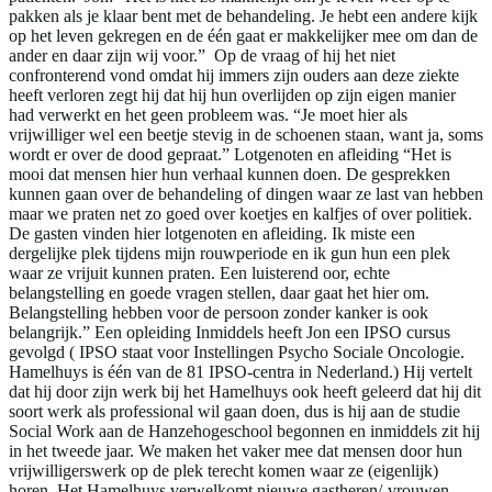
pakken als je klaar bent met de behandeling. Je hebt een andere kijk
op het leven gekregen en de één gaat er makkelijker mee om dan de
ander en daar zijn wij voor.” Op de vraag of hij het niet
confronterend vond omdat hij immers zijn ouders aan deze ziekte
heeft verloren zegt hij dat hij hun overlijden op zijn eigen manier
had verwerkt en het geen probleem was. “Je moet hier als
vrijwilliger wel een beetje stevig in de schoenen staan, want ja, soms
wordt er over de dood gepraat.” Lotgenoten en afleiding “Het is
mooi dat mensen hier hun verhaal kunnen doen. De gesprekken
kunnen gaan over de behandeling of dingen waar ze last van hebben
maar we praten net zo goed over koetjes en kalfjes of over politiek.
De gasten vinden hier lotgenoten en afleiding. Ik miste een
dergelijke plek tijdens mijn rouwperiode en ik gun hun een plek
waar ze vrijuit kunnen praten. Een luisterend oor, echte
belangstelling en goede vragen stellen, daar gaat het hier om.
Belangstelling hebben voor de persoon zonder kanker is ook
belangrijk.” Een opleiding Inmiddels heeft Jon een IPSO cursus
gevolgd ( IPSO staat voor Instellingen Psycho Sociale Oncologie.
Hamelhuys is één van de 81 IPSO-centra in Nederland.) Hij vertelt
dat hij door zijn werk bij het Hamelhuys ook heeft geleerd dat hij dit
soort werk als professional wil gaan doen, dus is hij aan de studie
Social Work aan de Hanzehogeschool begonnen en inmiddels zit hij
in het tweede jaar. We maken het vaker mee dat mensen door hun
vrijwilligerswerk op de plek terecht komen waar ze (eigenlijk)
horen. Het Hamelhuys verwelkomt nieuwe gastheren/-vrouwen,