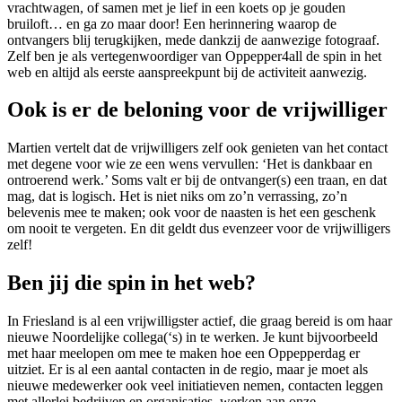
vrachtwagen, of samen met je lief in een koets op je gouden
bruiloft… en ga zo maar door! Een herinnering waarop de
ontvangers blij terugkijken, mede dankzij de aanwezige fotograaf.
Zelf ben je als vertegenwoordiger van Oppepper4all de spin in het
web en altijd als eerste aanspreekpunt bij de activiteit aanwezig.
Ook is er de beloning voor de vrijwilliger
Martien vertelt dat de vrijwilligers zelf ook genieten van het contact
met degene voor wie ze een wens vervullen: ‘Het is dankbaar en
ontroerend werk.’ Soms valt er bij de ontvanger(s) een traan, en dat
mag, dat is logisch. Het is niet niks om zo’n verrassing, zo’n
belevenis mee te maken; ook voor de naasten is het een geschenk
om nooit te vergeten. En dit geldt dus evenzeer voor de vrijwilligers
zelf!
Ben jij die spin in het web?
In Friesland is al een vrijwilligster actief, die graag bereid is om haar
nieuwe Noordelijke collega(‘s) in te werken. Je kunt bijvoorbeeld
met haar meelopen om mee te maken hoe een Oppepperdag er
uitziet. Er is al een aantal contacten in de regio, maar je moet als
nieuwe medewerker ook veel initiatieven nemen, contacten leggen
met allerlei bedrijven en organisaties, werken aan onze