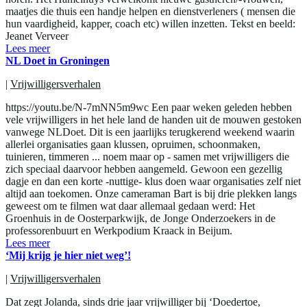
maatjes die thuis een handje helpen en dienstverleners ( mensen die
hun vaardigheid, kapper, coach etc) willen inzetten. Tekst en beeld:
Jeanet Verveer
Lees meer
NL Doet in Groningen
|
Vrijwilligersverhalen
https://youtu.be/N-7mNN5m9wc Een paar weken geleden hebben
vele vrijwilligers in het hele land de handen uit de mouwen gestoken
vanwege NLDoet. Dit is een jaarlijks terugkerend weekend waarin
allerlei organisaties gaan klussen, opruimen, schoonmaken,
tuinieren, timmeren ... noem maar op - samen met vrijwilligers die
zich speciaal daarvoor hebben aangemeld. Gewoon een gezellig
dagje en dan een korte -nuttige- klus doen waar organisaties zelf niet
altijd aan toekomen. Onze cameraman Bart is bij drie plekken langs
geweest om te filmen wat daar allemaal gedaan werd: Het
Groenhuis in de Oosterparkwijk, de Jonge Onderzoekers in de
professorenbuurt en Werkpodium Kraack in Beijum.
Lees meer
‘Mij krijg je hier niet weg’!
|
Vrijwilligersverhalen
Dat zegt Jolanda, sinds drie jaar vrijwilliger bij ‘Doedertoe,