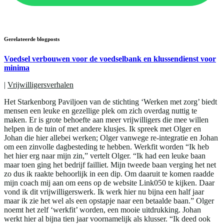
Gerelateerde blogposts
Voedsel verbouwen voor de voedselbank en klussendienst voor
minima
|
Vrijwilligersverhalen
Het Starkenborg Paviljoen van de stichting ‘Werken met zorg’ biedt
mensen een leuke en gezellige plek om zich overdag nuttig te
maken. Er is grote behoefte aan meer vrijwilligers die mee willen
helpen in de tuin of met andere klusjes. Ik spreek met Olger en
Johan die hier allebei werken; Olger vanwege re-integratie en Johan
om een zinvolle dagbesteding te hebben. Werkfit worden “Ik heb
het hier erg naar mijn zin,” vertelt Olger. “Ik had een leuke baan
maar toen ging het bedrijf failliet. Mijn tweede baan verging het net
zo dus ik raakte behoorlijk in een dip. Om daaruit te komen raadde
mijn coach mij aan om eens op de website Link050 te kijken. Daar
vond ik dit vrijwilligerswerk. Ik werk hier nu bijna een half jaar
maar ik zie het wel als een opstapje naar een betaalde baan.” Olger
noemt het zelf ‘werkfit’ worden, een mooie uitdrukking. Johan
werkt hier al bijna tien jaar voornamelijk als klusser. “Ik deed ook