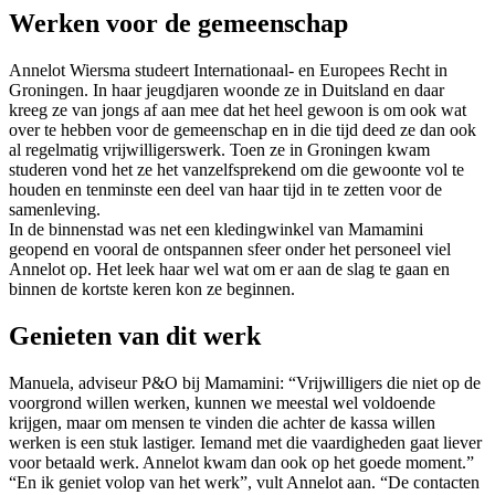
Werken voor de gemeenschap
Annelot Wiersma studeert Internationaal- en Europees Recht in
Groningen. In haar jeugdjaren woonde ze in Duitsland en daar
kreeg ze van jongs af aan mee dat het heel gewoon is om ook wat
over te hebben voor de gemeenschap en in die tijd deed ze dan ook
al regelmatig vrijwilligerswerk. Toen ze in Groningen kwam
studeren vond het ze het vanzelfsprekend om die gewoonte vol te
houden en tenminste een deel van haar tijd in te zetten voor de
samenleving.
In de binnenstad was net een kledingwinkel van Mamamini
geopend en vooral de ontspannen sfeer onder het personeel viel
Annelot op. Het leek haar wel wat om er aan de slag te gaan en
binnen de kortste keren kon ze beginnen.
Genieten van dit werk
Manuela, adviseur P&O bij Mamamini: “Vrijwilligers die niet op de
voorgrond willen werken, kunnen we meestal wel voldoende
krijgen, maar om mensen te vinden die achter de kassa willen
werken is een stuk lastiger. Iemand met die vaardigheden gaat liever
voor betaald werk. Annelot kwam dan ook op het goede moment.”
“En ik geniet volop van het werk”, vult Annelot aan. “De contacten