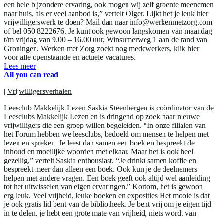
een hele bijzondere ervaring, ook mogen wij zelf groente meenemen
naar huis, als er veel aanbod is,” vertelt Olger. Lijkt het je leuk hier
vrijwilligerswerk te doen? Mail dan naar info@werkenmetzorg.com
of bel 050 8222676. Je kunt ook gewoon langskomen van maandag
t/m vrijdag van 9.00 – 16.00 uur, Winsumerweg 1 aan de rand van
Groningen. Werken met Zorg zoekt nog medewerkers, klik hier
voor alle openstaande en actuele vacatures.
Lees meer
All you can read
|
Vrijwilligersverhalen
Leesclub Makkelijk Lezen Saskia Steenbergen is coördinator van de
Leesclubs Makkelijk Lezen en is dringend op zoek naar nieuwe
vrijwilligers die een groep willen begeleiden. “In onze filialen van
het Forum hebben we leesclubs, bedoeld om mensen te helpen met
lezen en spreken. Je leest dan samen een boek en bespreekt de
inhoud en moeilijke woorden met elkaar. Maar het is ook heel
gezellig,” vertelt Saskia enthousiast. “Je drinkt samen koffie en
bespreekt meer dan alleen een boek. Ook kun je de deelnemers
helpen met andere vragen. Een boek geeft ook altijd wel aanleiding
tot het uitwisselen van eigen ervaringen.” Kortom, het is gewoon
erg leuk. Veel vrijheid, leuke boeken en exposities Het mooie is dat
je ook gratis lid bent van de bibliotheek. Je bent vrij om je eigen tijd
in te delen, je hebt een grote mate van vrijheid, niets wordt van