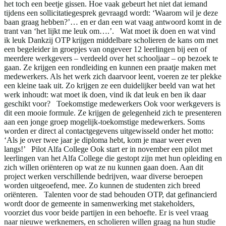
het toch een beetje gissen. Hoe vaak gebeurt het niet dat iemand
tijdens een sollicitatiegesprek gevraagd wordt: ‘Waarom wil je deze
baan graag hebben?’… en er dan een wat vaag antwoord komt in de
trant van ‘het lijkt me leuk om….’. Wat moet ik doen en wat vind
ik leuk Dankzij OTP krijgen middelbare scholieren de kans om met
een begeleider in groepjes van ongeveer 12 leerlingen bij een of
meerdere werkgevers – verdeeld over het schooljaar – op bezoek te
gaan. Ze krijgen een rondleiding en kunnen een praatje maken met
medewerkers. Als het werk zich daarvoor leent, voeren ze ter plekke
een kleine taak uit. Zo krijgen ze een duidelijker beeld van wat het
werk inhoudt: wat moet ik doen, vind ik dat leuk en ben ik daar
geschikt voor? Toekomstige medewerkers Ook voor werkgevers is
dit een mooie formule. Ze krijgen de gelegenheid zich te presenteren
aan een jonge groep mogelijk-toekomstige medewerkers. Soms
worden er direct al contactgegevens uitgewisseld onder het motto:
‘Als je over twee jaar je diploma hebt, kom je maar weer even
langs!’ Pilot Alfa College Ook start er in november een pilot met
leerlingen van het Alfa College die gestopt zijn met hun opleiding en
zich willen oriënteren op wat ze nu kunnen gaan doen. Aan dit
project werken verschillende bedrijven, waar diverse beroepen
worden uitgeoefend, mee. Zo kunnen de studenten zich breed
oriënteren. Talenten voor de stad behouden OTP, dat gefinancierd
wordt door de gemeente in samenwerking met stakeholders,
voorziet dus voor beide partijen in een behoefte. Er is veel vraag
naar nieuwe werknemers, en scholieren willen graag na hun studie