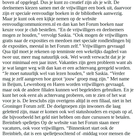
boven af opgelegd. Dus je kunt zo creatief zijn als je wilt. De
deelnemers kiezen samen met de vrijwilliger een boek uit, daarvoor
zijn er speciale eenvoudige boeken in de bibliotheek aanwezig.
Maar je kunt ook een kijkje nemen op de website
eenvoudigcommuniceren.nl en dan kan het Forum boeken naar
keuze voor je club bestellen. “En de vrijwilligers en deelnemers
mogen ze houden,” vervolgt Saskia. “Ook mogen de vrijwilligers
gratis naar de exposities en meedoen met speciale rondleidingen bij
de exposities, meestal in het Forum zelf.” Vrijwilligers gevraagd
Qua tijd moet je rekenen op tenminste een wekelijks dagdeel van
twee uur, meer mag natuurlijk ook. Wel wordt verwacht dat je je
voor minimaal een jaar inzet. Vakanties zijn geen probleem want als
je wat langer weg wilt dan kan er een achtervang geregeld worden.
“Je moet natuurlijk wel van lezen houden,” stelt Saskia. “Verder
mag je zelf aangeven hoe groot ‘jouw’ groep mag zijn.” Met name
in Beijum, Lewenborg en Haren worden vrijwilligers gevraagd,
maar ook de andere filialen kunnen wel begeleiders gebruiken. En je
kunt het ook eerst als achtervang proberen, om te zien of het wat
voor je is. De leesclubs zijn overigens altijd in een filiaal, niet in het
Groninger Forum zelf. De doelgroepen zijn inwoners die laag
geletterd zijn, maar er komen ook wel statushouders en expats op af,
die bijvoorbeeld het geld niet hebben om dure cursussen te betalen.
Breinbieb spelletjes Op de website van het Forum staan meer
vacatures, ook voor vrijwilligers. “Binnenkort start ook de
Breinbieb, dat is een spelletjesochtend of -middag voor mensen die