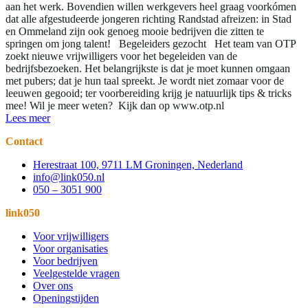
aan het werk. Bovendien willen werkgevers heel graag voorkómen
dat alle afgestudeerde jongeren richting Randstad afreizen: in Stad
en Ommeland zijn ook genoeg mooie bedrijven die zitten te
springen om jong talent! Begeleiders gezocht Het team van OTP
zoekt nieuwe vrijwilligers voor het begeleiden van de
bedrijfsbezoeken. Het belangrijkste is dat je moet kunnen omgaan
met pubers; dat je hun taal spreekt. Je wordt niet zomaar voor de
leeuwen gegooid; ter voorbereiding krijg je natuurlijk tips & tricks
mee! Wil je meer weten? Kijk dan op www.otp.nl
Lees meer
Contact
Herestraat 100, 9711 LM Groningen, Nederland
info@link050.nl
050 – 3051 900
link050
Voor vrijwilligers
Voor organisaties
Voor bedrijven
Veelgestelde vragen
Over ons
Openingstijden