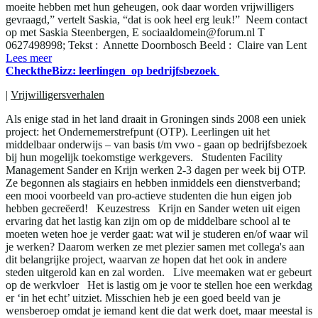
moeite hebben met hun geheugen, ook daar worden vrijwilligers
gevraagd,” vertelt Saskia, “dat is ook heel erg leuk!” Neem contact
op met Saskia Steenbergen, E sociaaldomein@forum.nl T
0627498998; Tekst : Annette Doornbosch Beeld : Claire van Lent
Lees meer
ChecktheBizz: leerlingen op bedrijfsbezoek
|
Vrijwilligersverhalen
Als enige stad in het land draait in Groningen sinds 2008 een uniek
project: het Ondernemerstrefpunt (OTP). Leerlingen uit het
middelbaar onderwijs – van basis t/m vwo - gaan op bedrijfsbezoek
bij hun mogelijk toekomstige werkgevers. Studenten Facility
Management Sander en Krijn werken 2-3 dagen per week bij OTP.
Ze begonnen als stagiairs en hebben inmiddels een dienstverband;
een mooi voorbeeld van pro-actieve studenten die hun eigen job
hebben gecreëerd! Keuzestress Krijn en Sander weten uit eigen
ervaring dat het lastig kan zijn om op de middelbare school al te
moeten weten hoe je verder gaat: wat wil je studeren en/of waar wil
je werken? Daarom werken ze met plezier samen met collega's aan
dit belangrijke project, waarvan ze hopen dat het ook in andere
steden uitgerold kan en zal worden. Live meemaken wat er gebeurt
op de werkvloer Het is lastig om je voor te stellen hoe een werkdag
er ‘in het echt’ uitziet. Misschien heb je een goed beeld van je
wensberoep omdat je iemand kent die dat werk doet, maar meestal is