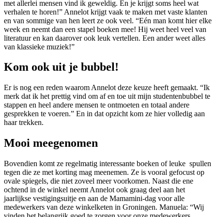
met allerlei mensen vind ik geweldig. En je krijgt soms heel wat
verhalen te horen!” Annelot krijgt vaak te maken met vaste klanten
en van sommige van hen leert ze ook veel. “Eén man komt hier elke
week en neemt dan een stapel boeken mee! Hij weet heel veel van
literatuur en kan daarover ook leuk vertellen. Een ander weet alles
van klassieke muziek!”
Kom ook uit je bubbel!
Er is nog een reden waarom Annelot deze keuze heeft gemaakt. “Ik
merk dat ik het prettig vind om af en toe uit mijn studentenbubbel te
stappen en heel andere mensen te ontmoeten en totaal andere
gesprekken te voeren.” En in dat opzicht kom ze hier volledig aan
haar trekken.
Mooi meegenomen
Bovendien komt ze regelmatig interessante boeken of leuke spullen
tegen die ze met korting mag meenemen. Ze is vooral gefocust op
ovale spiegels, die niet zoveel meer voorkomen. Naast die ene
ochtend in de winkel neemt Annelot ook graag deel aan het
jaarlijkse vestigingsuitje en aan de Mamamini-dag voor alle
medewerkers van deze winkelketen in Groningen. Manuela: “Wij
vinden het belangrijk goed te zorgen voor onze medewerkers.