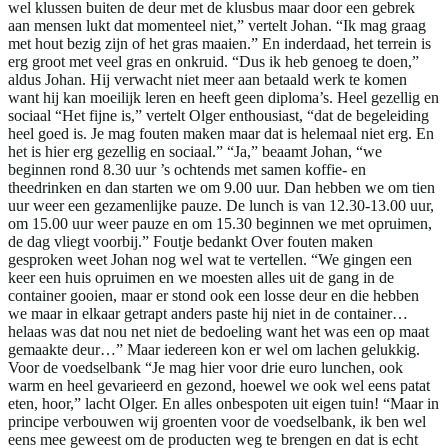
wel klussen buiten de deur met de klusbus maar door een gebrek
aan mensen lukt dat momenteel niet,” vertelt Johan. “Ik mag graag
met hout bezig zijn of het gras maaien.” En inderdaad, het terrein is
erg groot met veel gras en onkruid. “Dus ik heb genoeg te doen,”
aldus Johan. Hij verwacht niet meer aan betaald werk te komen
want hij kan moeilijk leren en heeft geen diploma’s. Heel gezellig en
sociaal “Het fijne is,” vertelt Olger enthousiast, “dat de begeleiding
heel goed is. Je mag fouten maken maar dat is helemaal niet erg. En
het is hier erg gezellig en sociaal.” “Ja,” beaamt Johan, “we
beginnen rond 8.30 uur ’s ochtends met samen koffie- en
theedrinken en dan starten we om 9.00 uur. Dan hebben we om tien
uur weer een gezamenlijke pauze. De lunch is van 12.30-13.00 uur,
om 15.00 uur weer pauze en om 15.30 beginnen we met opruimen,
de dag vliegt voorbij.” Foutje bedankt Over fouten maken
gesproken weet Johan nog wel wat te vertellen. “We gingen een
keer een huis opruimen en we moesten alles uit de gang in de
container gooien, maar er stond ook een losse deur en die hebben
we maar in elkaar getrapt anders paste hij niet in de container…
helaas was dat nou net niet de bedoeling want het was een op maat
gemaakte deur…” Maar iedereen kon er wel om lachen gelukkig.
Voor de voedselbank “Je mag hier voor drie euro lunchen, ook
warm en heel gevarieerd en gezond, hoewel we ook wel eens patat
eten, hoor,” lacht Olger. En alles onbespoten uit eigen tuin! “Maar in
principe verbouwen wij groenten voor de voedselbank, ik ben wel
eens mee geweest om de producten weg te brengen en dat is echt