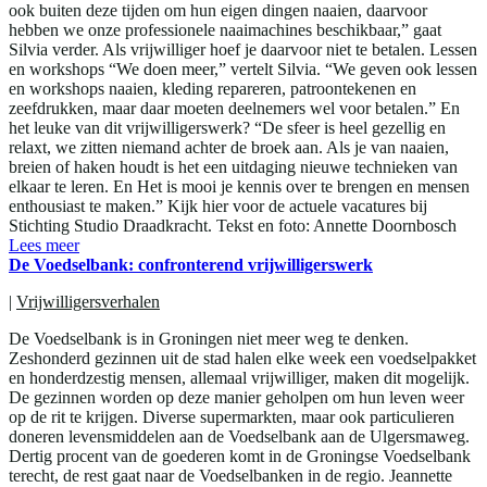
ook buiten deze tijden om hun eigen dingen naaien, daarvoor
hebben we onze professionele naaimachines beschikbaar,” gaat
Silvia verder. Als vrijwilliger hoef je daarvoor niet te betalen. Lessen
en workshops “We doen meer,” vertelt Silvia. “We geven ook lessen
en workshops naaien, kleding repareren, patroontekenen en
zeefdrukken, maar daar moeten deelnemers wel voor betalen.” En
het leuke van dit vrijwilligerswerk? “De sfeer is heel gezellig en
relaxt, we zitten niemand achter de broek aan. Als je van naaien,
breien of haken houdt is het een uitdaging nieuwe technieken van
elkaar te leren. En Het is mooi je kennis over te brengen en mensen
enthousiast te maken.” Kijk hier voor de actuele vacatures bij
Stichting Studio Draadkracht. Tekst en foto: Annette Doornbosch
Lees meer
De Voedselbank: confronterend vrijwilligerswerk
|
Vrijwilligersverhalen
De Voedselbank is in Groningen niet meer weg te denken.
Zeshonderd gezinnen uit de stad halen elke week een voedselpakket
en honderdzestig mensen, allemaal vrijwilliger, maken dit mogelijk.
De gezinnen worden op deze manier geholpen om hun leven weer
op de rit te krijgen. Diverse supermarkten, maar ook particulieren
doneren levensmiddelen aan de Voedselbank aan de Ulgersmaweg.
Dertig procent van de goederen komt in de Groningse Voedselbank
terecht, de rest gaat naar de Voedselbanken in de regio. Jeannette