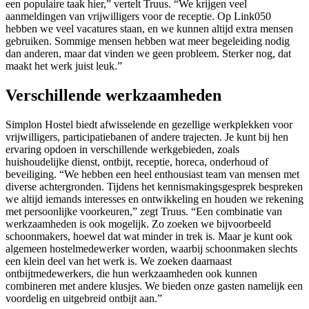
een populaire taak hier,” vertelt Truus. “We krijgen veel
aanmeldingen van vrijwilligers voor de receptie. Op Link050
hebben we veel vacatures staan, en we kunnen altijd extra mensen
gebruiken. Sommige mensen hebben wat meer begeleiding nodig
dan anderen, maar dat vinden we geen probleem. Sterker nog, dat
maakt het werk juist leuk.”
Verschillende werkzaamheden
Simplon Hostel biedt afwisselende en gezellige werkplekken voor
vrijwilligers, participatiebanen of andere trajecten. Je kunt bij hen
ervaring opdoen in verschillende werkgebieden, zoals
huishoudelijke dienst, ontbijt, receptie, horeca, onderhoud of
beveiliging. “We hebben een heel enthousiast team van mensen met
diverse achtergronden. Tijdens het kennismakingsgesprek bespreken
we altijd iemands interesses en ontwikkeling en houden we rekening
met persoonlijke voorkeuren,” zegt Truus. “Een combinatie van
werkzaamheden is ook mogelijk. Zo zoeken we bijvoorbeeld
schoonmakers, hoewel dat wat minder in trek is. Maar je kunt ook
algemeen hostelmedewerker worden, waarbij schoonmaken slechts
een klein deel van het werk is. We zoeken daarnaast
ontbijtmedewerkers, die hun werkzaamheden ook kunnen
combineren met andere klusjes. We bieden onze gasten namelijk een
voordelig en uitgebreid ontbijt aan.”