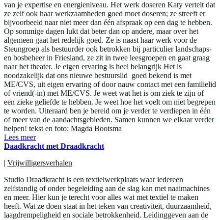
van je expertise en energieniveau. Het werk doseren Katy vertelt dat
ze zelf ook haar werkzaamheden goed moet doseren; ze streeft er
bijvoorbeeld naar niet meer dan één afspraak op een dag te hebben.
Op sommige dagen lukt dat beter dan op andere, maar over het
algemeen gaat het redelijk goed. Ze is naast haar werk voor de
Steungroep als bestuurder ook betrokken bij particulier landschaps-
en bosbeheer in Friesland, ze zit in twee leesgroepen en gaat graag
naar het theater. Je eigen ervaring is heel belangrijk Het is
noodzakelijk dat ons nieuwe bestuurslid goed bekend is met
ME/CVS, uit eigen ervaring of door nauw contact met een familielid
of vriend(-in) met ME/CVS. Je weet wat het is om ziek te zijn of
een zieke geliefde te hebben. Je weet hoe het voelt om niet begrepen
te worden. Uiteraard ben je bereid om je verder te verdiepen in één
of meer van de aandachtsgebieden. Samen kunnen we elkaar verder
helpen! tekst en foto: Magda Bootsma
Lees meer
Daadkracht met Draadkracht
|
Vrijwilligersverhalen
Studio Draadkracht is een textielwerkplaats waar iedereen
zelfstandig of onder begeleiding aan de slag kan met naaimachines
en meer. Hier kun je terecht voor alles wat met textiel te maken
heeft. Wat ze doen staat in het teken van creativiteit, duurzaamheid,
laagdrempeligheid en sociale betrokkenheid. Leidinggeven aan de