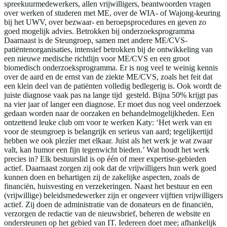
spreekuurmedewerkers, allen vrijwilligers, beantwoorden vragen
over werken of studeren met ME, over de WIA- of Wajong-keuring
bij het UWV, over bezwaar- en beroepsprocedures en geven zo
goed mogelijk advies. Betrokken bij onderzoeksprogramma
Daarnaast is de Steungroep, samen met andere ME/CVS-
patiëntenorganisaties, intensief betrokken bij de ontwikkeling van
een nieuwe medische richtlijn voor ME/CVS en een groot
biomedisch onderzoeksprogramma. Er is nog veel te weinig kennis
over de aard en de ernst van de ziekte ME/CVS, zoals het feit dat
een klein deel van de patiënten volledig bedlegerig is. Ook wordt de
juiste diagnose vaak pas na lange tijd gesteld. Bijna 50% krijgt pas
na vier jaar of langer een diagnose. Er moet dus nog veel onderzoek
gedaan worden naar de oorzaken en behandelmogelijkheden. Een
ontzettend leuke club om voor te werken Katy: ‘Het werk van en
voor de steungroep is belangrijk en serieus van aard; tegelijkertijd
hebben we ook plezíer met elkaar. Juist als het werk je wat zwaar
valt, kan humor een fijn tegenwicht bieden.’ Wat houdt het werk
precies in? Elk bestuurslid is op één of meer expertise-gebieden
actief. Daarnaast zorgen zij ook dat de vrijwilligers hun werk goed
kunnen doen en behartigen zij de zakelijke aspecten, zoals de
financiën, huisvesting en verzekeringen. Naast het bestuur en een
(vrijwillige) beleidsmedewerker zijn er ongeveer vijftien vrijwilligers
actief. Zij doen de administratie van de donateurs en de financiën,
verzorgen de redactie van de nieuwsbrief, beheren de website en
ondersteunen op het gebied van IT. Iedereen doet mee; afhankelijk