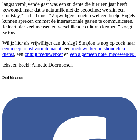
langst verblijvende gast was een studente die hier een jaar heeft
gewoond, maar dat is natuurlijk niet de bedoeling; we zijn een
shortstay,” lacht Truus. “Vrijwilligers moeten wel een beetje Engels
kunnen spreken om met de internationale gasten te communiceren.
Je leert hier veel mensen en verschillende culturen kennen,” voegt
ze toe.
Wil je hier als vrijwilliger aan de slag? Simplon is nog op zoek naar
een receptionist voor de nacht,
een
medewerker huishoudelijke
dienst
, een
ontbijt medewerker
en
een algemeen hotel medewerker.
tekst en beeld: Annette Doornbosch
Deel blogpost