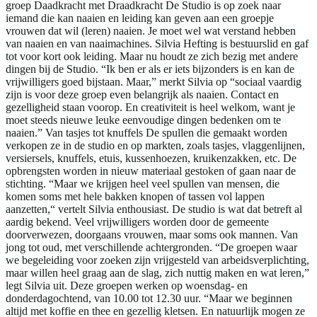
groep Daadkracht met Draadkracht De Studio is op zoek naar
iemand die kan naaien en leiding kan geven aan een groepje
vrouwen dat wil (leren) naaien. Je moet wel wat verstand hebben
van naaien en van naaimachines. Silvia Hefting is bestuurslid en gaf
tot voor kort ook leiding. Maar nu houdt ze zich bezig met andere
dingen bij de Studio. “Ik ben er als er iets bijzonders is en kan de
vrijwilligers goed bijstaan. Maar,” merkt Silvia op “sociaal vaardig
zijn is voor deze groep even belangrijk als naaien. Contact en
gezelligheid staan voorop. En creativiteit is heel welkom, want je
moet steeds nieuwe leuke eenvoudige dingen bedenken om te
naaien.” Van tasjes tot knuffels De spullen die gemaakt worden
verkopen ze in de studio en op markten, zoals tasjes, vlaggenlijnen,
versiersels, knuffels, etuis, kussenhoezen, kruikenzakken, etc. De
opbrengsten worden in nieuw materiaal gestoken of gaan naar de
stichting. “Maar we krijgen heel veel spullen van mensen, die
komen soms met hele bakken knopen of tassen vol lappen
aanzetten,“ vertelt Silvia enthousiast. De studio is wat dat betreft al
aardig bekend. Veel vrijwilligers worden door de gemeente
doorverwezen, doorgaans vrouwen, maar soms ook mannen. Van
jong tot oud, met verschillende achtergronden. “De groepen waar
we begeleiding voor zoeken zijn vrijgesteld van arbeidsverplichting,
maar willen heel graag aan de slag, zich nuttig maken en wat leren,”
legt Silvia uit. Deze groepen werken op woensdag- en
donderdagochtend, van 10.00 tot 12.30 uur. “Maar we beginnen
altijd met koffie en thee en gezellig kletsen. En natuurlijk mogen ze