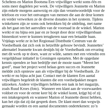
Scheltens en Marion Bootsma Een vrijwilliger werkt soms één en
soms meer dagdelen per week. De vrijwilligers Jeannette en Marion
zijn enkele morgens aanwezig en zijn dan verantwoordelijk voor de
telefoon en voor het ontvangen van mensen die aan de deur komen
en verder verwerken ze de diverse donaties in het systeem. Tijdens
winkeluren zijn ze soms ook betrokken bij de uitdeling, met name
als het gaat om het aanvullen van de voorraad in de winkel. Marion
werkt er nu bijna een jaar en ze hoopt door deze vrijwilligersbaan
binnenkort weer te kunnen terugkeren naar een betaalde baan.
Vrijdags werkt ze in het Regionaal Distributie Centrum van de
Voedselbank dat zich ook in hetzelfde gebouw bevindt. Jeannettes’
alternatief Jeannette kwam destijds bij de Voedselbank om ervaring
met dit werk op te doen, want ze wilde, samen met een vriendin een
vergelijkbaar initiatief in Groningen opstarten. Met de opgedane
kennis openden ze hun bedrijfje met de mooie naam “Meent het
goed”, maar het project werd helaas geen succes en Jeannette
meldde zich opnieuw aan als vrijwilliger bij de Voedselbank. Ze
werkt er nu bijna acht jaar. Contact met de klanten Een aantal
vrijwilligers begeleidt de klanten die een voedselpakket mogen
uitzoeken. Andere vrijwilligers hebben een taak in het magazijn,
zoals Ruud Kroes (foto). Wanneer een klant aan de voorwaarden
voldoet en voor de eerste keer bij de winkel komt, krijgt hij of zij
een intakegesprek en wanneer Marion of Jeannette dienst hebben,
kan het zijn dat zij dat gesprek doen. De klant moet dan wegwijs
gemaakt worden en een aantal documenten ondertekenen: zo’n