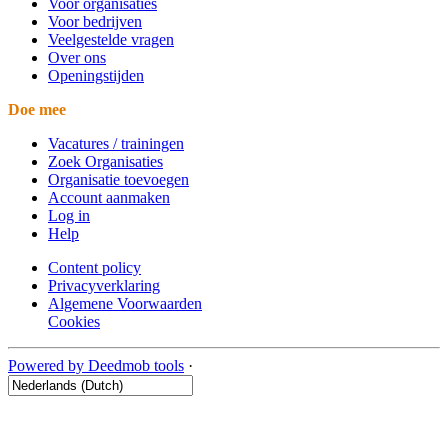
Voor organisaties
Voor bedrijven
Veelgestelde vragen
Over ons
Openingstijden
Doe mee
Vacatures / trainingen
Zoek Organisaties
Organisatie toevoegen
Account aanmaken
Log in
Help
Content policy
Privacyverklaring
Algemene Voorwaarden
Cookies
Powered by Deedmob tools
·