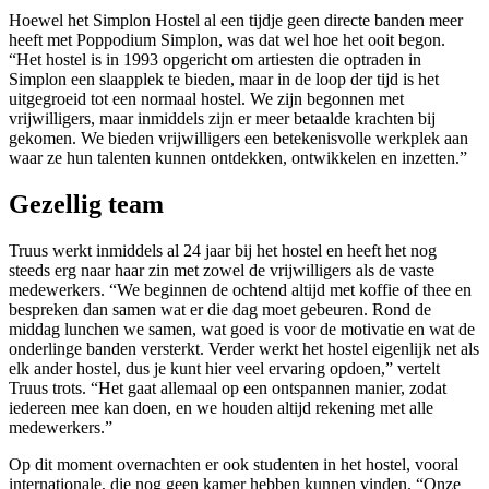
Hoewel het Simplon Hostel al een tijdje geen directe banden meer
heeft met Poppodium Simplon, was dat wel hoe het ooit begon.
“Het hostel is in 1993 opgericht om artiesten die optraden in
Simplon een slaapplek te bieden, maar in de loop der tijd is het
uitgegroeid tot een normaal hostel. We zijn begonnen met
vrijwilligers, maar inmiddels zijn er meer betaalde krachten bij
gekomen. We bieden vrijwilligers een betekenisvolle werkplek aan
waar ze hun talenten kunnen ontdekken, ontwikkelen en inzetten.”
Gezellig team
Truus werkt inmiddels al 24 jaar bij het hostel en heeft het nog
steeds erg naar haar zin met zowel de vrijwilligers als de vaste
medewerkers. “We beginnen de ochtend altijd met koffie of thee en
bespreken dan samen wat er die dag moet gebeuren. Rond de
middag lunchen we samen, wat goed is voor de motivatie en wat de
onderlinge banden versterkt. Verder werkt het hostel eigenlijk net als
elk ander hostel, dus je kunt hier veel ervaring opdoen,” vertelt
Truus trots. “Het gaat allemaal op een ontspannen manier, zodat
iedereen mee kan doen, en we houden altijd rekening met alle
medewerkers.”
Op dit moment overnachten er ook studenten in het hostel, vooral
internationale, die nog geen kamer hebben kunnen vinden. “Onze