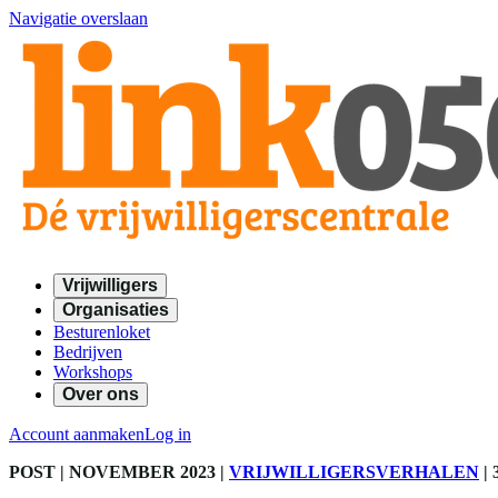
Navigatie overslaan
Vrijwilligers
Organisaties
Besturenloket
Bedrijven
Workshops
Over ons
Account aanmaken
Log in
POST
| NOVEMBER 2023
|
VRIJWILLIGERSVERHALEN
|