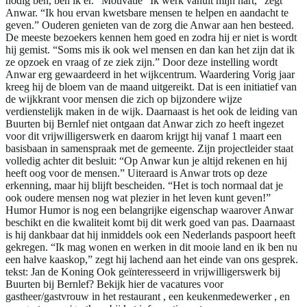
nodig ben, ben ik er.” Motivatie “Ik werk vanuit mijn hart,” zegt
Anwar. “Ik hou ervan kwetsbare mensen te helpen en aandacht te
geven.” Ouderen genieten van de zorg die Anwar aan hen besteed.
De meeste bezoekers kennen hem goed en zodra hij er niet is wordt
hij gemist. “Soms mis ik ook wel mensen en dan kan het zijn dat ik
ze opzoek en vraag of ze ziek zijn.” Door deze instelling wordt
Anwar erg gewaardeerd in het wijkcentrum. Waardering Vorig jaar
kreeg hij de bloem van de maand uitgereikt. Dat is een initiatief van
de wijkkrant voor mensen die zich op bijzondere wijze
verdienstelijk maken in de wijk. Daarnaast is het ook de leiding van
Buurten bij Bernlef niet ontgaan dat Anwar zich zo heeft ingezet
voor dit vrijwilligerswerk en daarom krijgt hij vanaf 1 maart een
basisbaan in samenspraak met de gemeente. Zijn projectleider staat
volledig achter dit besluit: “Op Anwar kun je altijd rekenen en hij
heeft oog voor de mensen.” Uiteraard is Anwar trots op deze
erkenning, maar hij blijft bescheiden. “Het is toch normaal dat je
ook oudere mensen nog wat plezier in het leven kunt geven!”
Humor Humor is nog een belangrijke eigenschap waarover Anwar
beschikt en die kwaliteit komt bij dit werk goed van pas. Daarnaast
is hij dankbaar dat hij inmiddels ook een Nederlands paspoort heeft
gekregen. “Ik mag wonen en werken in dit mooie land en ik ben nu
een halve kaaskop,” zegt hij lachend aan het einde van ons gesprek.
tekst: Jan de Koning Ook geïnteresseerd in vrijwilligerswerk bij
Buurten bij Bernlef? Bekijk hier de vacatures voor
gastheer/gastvrouw in het restaurant , een keukenmedewerker , en