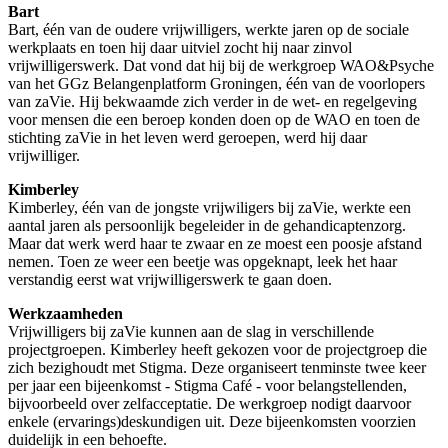
Bart
Bart, één van de oudere vrijwilligers, werkte jaren op de sociale
werkplaats en toen hij daar uitviel zocht hij naar zinvol
vrijwilligerswerk. Dat vond dat hij bij de werkgroep WAO&Psyche
van het GGz Belangenplatform Groningen, één van de voorlopers
van zaVie. Hij bekwaamde zich verder in de wet- en regelgeving
voor mensen die een beroep konden doen op de WAO en toen de
stichting zaVie in het leven werd geroepen, werd hij daar
vrijwilliger.
Kimberley
Kimberley, één van de jongste vrijwiligers bij zaVie, werkte een
aantal jaren als persoonlijk begeleider in de gehandicaptenzorg.
Maar dat werk werd haar te zwaar en ze moest een poosje afstand
nemen. Toen ze weer een beetje was opgeknapt, leek het haar
verstandig eerst wat vrijwilligerswerk te gaan doen.
Werkzaamheden
Vrijwilligers bij zaVie kunnen aan de slag in verschillende
projectgroepen. Kimberley heeft gekozen voor de projectgroep die
zich bezighoudt met Stigma. Deze organiseert tenminste twee keer
per jaar een bijeenkomst - Stigma Café - voor belangstellenden,
bijvoorbeeld over zelfacceptatie. De werkgroep nodigt daarvoor
enkele (ervarings)deskundigen uit. Deze bijeenkomsten voorzien
duidelijk in een behoefte.