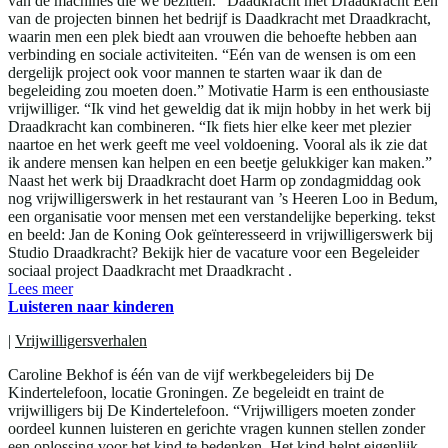
van de machines die we bezitten.” Daadkracht met Draadkracht Eén
van de projecten binnen het bedrijf is Daadkracht met Draadkracht,
waarin men een plek biedt aan vrouwen die behoefte hebben aan
verbinding en sociale activiteiten. “Eén van de wensen is om een
dergelijk project ook voor mannen te starten waar ik dan de
begeleiding zou moeten doen.” Motivatie Harm is een enthousiaste
vrijwilliger. “Ik vind het geweldig dat ik mijn hobby in het werk bij
Draadkracht kan combineren. “Ik fiets hier elke keer met plezier
naartoe en het werk geeft me veel voldoening. Vooral als ik zie dat
ik andere mensen kan helpen en een beetje gelukkiger kan maken.”
Naast het werk bij Draadkracht doet Harm op zondagmiddag ook
nog vrijwilligerswerk in het restaurant van ’s Heeren Loo in Bedum,
een organisatie voor mensen met een verstandelijke beperking. tekst
en beeld: Jan de Koning Ook geïnteresseerd in vrijwilligerswerk bij
Studio Draadkracht? Bekijk hier de vacature voor een Begeleider
sociaal project Daadkracht met Draadkracht .
Lees meer
Luisteren naar kinderen
|
Vrijwilligersverhalen
Caroline Bekhof is één van de vijf werkbegeleiders bij De
Kindertelefoon, locatie Groningen. Ze begeleidt en traint de
vrijwilligers bij De Kindertelefoon. “Vrijwilligers moeten zonder
oordeel kunnen luisteren en gerichte vragen kunnen stellen zonder
een oplossing voor het kind te bedenken. Het kind helpt eigenlijk