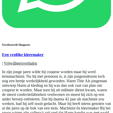
Gerelateerde blogposts
Een vrolijke kleermaker
|
Vrijwilligersverhalen
In zijn jonge jaren wilde hij coupeur worden maar hij werd
treinmachinist. Nu hij met pensioen is, is zijn jongensdroom toch
nog een beetje werkelijkheid geworden. Harm Thie Als jongeman
ontwierp Harm al kleding en hij was dan ook vast van plan om
coupeur te worden. Maar toen hij uit militaire dienst kwam, waren
de meest confectiefabrieken verdwenen en moest hij zich op een
ander beroep oriënteren. Dat hij daarna 42 jaar als machinist zou
werken, had hij zelf nooit gedacht. Maar hij heeft intens genoten van
al die jaren op de bok van een trein. Machinist én kleermaker Bij het
spoor wisten zijn collega’s vrij snel dat Harm handig was met naald