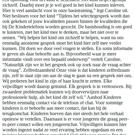
zichzelf. Daarbij moet je je wel goed in het kind kunnen inleven.
Hier is veel aandacht voor in onze basistraining,” legt Caroline uit.
Niet beslissen voor het kind “Tijdens het selectiegesprek wordt dan
ook gekeken of jouw kwaliteiten passen binnen de kwaliteiten die
bij De Kindertelefoon worden gezocht. De basishouding is om goed
te luisteren, met het kind mee te denken, maar het niet over te
nemen. “Wij helpen het kind om zichzelf te helpen, want na ons
eenmalig anonieme gesprek moet het kind hier zelf mee verder
kunnen. Dit doen we door veel vragen te stellen. En soms informatie
te geven als daar behoefte aan is. Bijvoorbeeld waar je meer
informatie vindt over een bepaald onderwerp” vertelt Caroline.
“Natuurlijk zijn we in het gesprek ook op zoek naar de vraag achter
de vraag”. Zelfredzaamheid Onze visie is dat kinderen zelfredzaam
zijn, zelf in staat zijn om aan de slag te gaan na een gesprek met ons.
Wij proberen het kind in zijn of haar kracht te zetten. Elke
vrijwilliger wordt daarop getraind. Elk gesprek is in vertrouwen. Bij
zwaardere problematiek kunnen wij doorverwijzen naar
professionele hulp, als het kind dit zelf wil.” Aanbod Kinderen
hebben eenmalig contact via de telefoon of chat. Voor sommige
kinderen is er behoefte aan meer contact, dat kan bij de
terugkomchat. Kinderen hoeven dan niet steeds het hele verhaal
opnieuw te vertellen. Daarnaast is er voor jongeren die graag peer-
to-peer contact willen een jongerenchat. Vrijwilligers kunnen hier
worden ingezet nadat ze veel ervaring hebben opgedaan en een