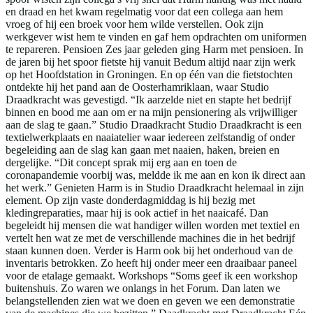
en draad en het kwam regelmatig voor dat een collega aan hem
vroeg of hij een broek voor hem wilde verstellen. Ook zijn
werkgever wist hem te vinden en gaf hem opdrachten om uniformen
te repareren. Pensioen Zes jaar geleden ging Harm met pensioen. In
de jaren bij het spoor fietste hij vanuit Bedum altijd naar zijn werk
op het Hoofdstation in Groningen. En op één van die fietstochten
ontdekte hij het pand aan de Oosterhamriklaan, waar Studio
Draadkracht was gevestigd. “Ik aarzelde niet en stapte het bedrijf
binnen en bood me aan om er na mijn pensionering als vrijwilliger
aan de slag te gaan.” Studio Draadkracht Studio Draadkracht is een
textielwerkplaats en naaiatelier waar iedereen zelfstandig of onder
begeleiding aan de slag kan gaan met naaien, haken, breien en
dergelijke. “Dit concept sprak mij erg aan en toen de
coronapandemie voorbij was, meldde ik me aan en kon ik direct aan
het werk.” Genieten Harm is in Studio Draadkracht helemaal in zijn
element. Op zijn vaste donderdagmiddag is hij bezig met
kledingreparaties, maar hij is ook actief in het naaicafé. Dan
begeleidt hij mensen die wat handiger willen worden met textiel en
vertelt hen wat ze met de verschillende machines die in het bedrijf
staan kunnen doen. Verder is Harm ook bij het onderhoud van de
inventaris betrokken. Zo heeft hij onder meer een draaibaar paneel
voor de etalage gemaakt. Workshops “Soms geef ik een workshop
buitenshuis. Zo waren we onlangs in het Forum. Dan laten we
belangstellenden zien wat we doen en geven we een demonstratie