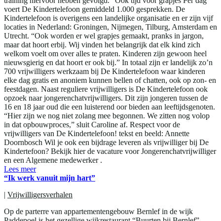
training hiervoor hebben gevolgd.“ Ook tijd voor grapjes Per dag
voert De Kindertelefoon gemiddeld 1.000 gesprekken. De
Kindertelefoon is overigens een landelijke organisatie en er zijn vijf
locaties in Nederland: Groningen, Nijmegen, Tilburg, Amsterdam en
Utrecht. “Ook worden er wel grapjes gemaakt, pranks in jargon,
maar dat hoort erbij. Wij vinden het belangrijk dat elk kind zich
welkom voelt om over alles te praten. Kinderen zijn gewoon heel
nieuwsgierig en dat hoort er ook bij.” In totaal zijn er landelijk zo’n
700 vrijwilligers werkzaam bij De Kindertelefoon waar kinderen
elke dag gratis en anoniem kunnen bellen of chatten, ook op zon- en
feestdagen. Naast reguliere vrijwilligers is De Kindertelefoon ook
opzoek naar jongerenchatvrijwilligers. Dit zijn jongeren tussen de
16 en 18 jaar oud die een luisterend oor bieden aan leeftijdsgenoten.
“Hier zijn we nog niet zolang mee begonnen. We zitten nog volop
in dat opbouwproces,” sluit Caroline af. Respect voor de
vrijwilligers van De Kindertelefoon! tekst en beeld: Annette
Doornbosch Wil je ook een bijdrage leveren als vrijwilliger bij De
Kindertefoon? Bekijk hier de vacature voor Jongerenchatvrijwilliger
en een Algemene medewerker .
Lees meer
“Ik werk vanuit mijn hart”
|
Vrijwilligersverhalen
Op de parterre van appartementengebouw Bernlef in de wijk
Paddepoel is het gezellige wijkrestaurant “Buurten bij Bernlef”