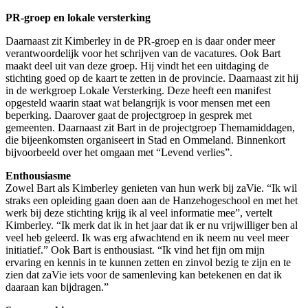
PR-groep en lokale versterking
Daarnaast zit Kimberley in de PR-groep en is daar onder meer
verantwoordelijk voor het schrijven van de vacatures. Ook Bart
maakt deel uit van deze groep. Hij vindt het een uitdaging de
stichting goed op de kaart te zetten in de provincie. Daarnaast zit hij
in de werkgroep Lokale Versterking. Deze heeft een manifest
opgesteld waarin staat wat belangrijk is voor mensen met een
beperking. Daarover gaat de projectgroep in gesprek met
gemeenten. Daarnaast zit Bart in de projectgroep Themamiddagen,
die bijeenkomsten organiseert in Stad en Ommeland. Binnenkort
bijvoorbeeld over het omgaan met “Levend verlies”.
Enthousiasme
Zowel Bart als Kimberley genieten van hun werk bij zaVie. “Ik wil
straks een opleiding gaan doen aan de Hanzehogeschool en met het
werk bij deze stichting krijg ik al veel informatie mee”, vertelt
Kimberley. “Ik merk dat ik in het jaar dat ik er nu vrijwilliger ben al
veel heb geleerd. Ik was erg afwachtend en ik neem nu veel meer
initiatief.” Ook Bart is enthousiast. “Ik vind het fijn om mijn
ervaring en kennis in te kunnen zetten en zinvol bezig te zijn en te
zien dat zaVie iets voor de samenleving kan betekenen en dat ik
daaraan kan bijdragen.”