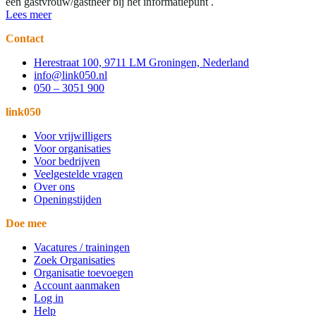
een gastvrouw/gastheer bij het informatiepunt .
Lees meer
Contact
Herestraat 100, 9711 LM Groningen, Nederland
info@link050.nl
050 – 3051 900
link050
Voor vrijwilligers
Voor organisaties
Voor bedrijven
Veelgestelde vragen
Over ons
Openingstijden
Doe mee
Vacatures / trainingen
Zoek Organisaties
Organisatie toevoegen
Account aanmaken
Log in
Help