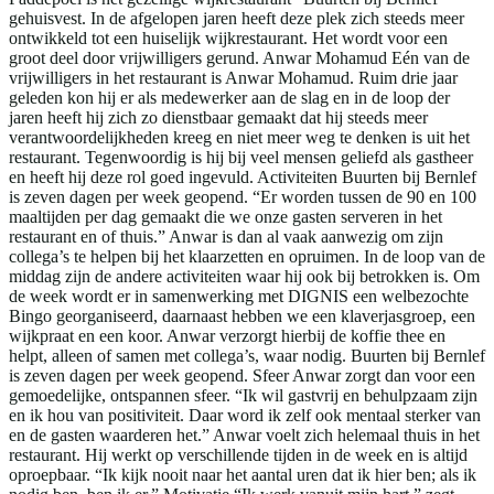
gehuisvest. In de afgelopen jaren heeft deze plek zich steeds meer
ontwikkeld tot een huiselijk wijkrestaurant. Het wordt voor een
groot deel door vrijwilligers gerund. Anwar Mohamud Eén van de
vrijwilligers in het restaurant is Anwar Mohamud. Ruim drie jaar
geleden kon hij er als medewerker aan de slag en in de loop der
jaren heeft hij zich zo dienstbaar gemaakt dat hij steeds meer
verantwoordelijkheden kreeg en niet meer weg te denken is uit het
restaurant. Tegenwoordig is hij bij veel mensen geliefd als gastheer
en heeft hij deze rol goed ingevuld. Activiteiten Buurten bij Bernlef
is zeven dagen per week geopend. “Er worden tussen de 90 en 100
maaltijden per dag gemaakt die we onze gasten serveren in het
restaurant en of thuis.” Anwar is dan al vaak aanwezig om zijn
collega’s te helpen bij het klaarzetten en opruimen. In de loop van de
middag zijn de andere activiteiten waar hij ook bij betrokken is. Om
de week wordt er in samenwerking met DIGNIS een welbezochte
Bingo georganiseerd, daarnaast hebben we een klaverjasgroep, een
wijkpraat en een koor. Anwar verzorgt hierbij de koffie thee en
helpt, alleen of samen met collega’s, waar nodig. Buurten bij Bernlef
is zeven dagen per week geopend. Sfeer Anwar zorgt dan voor een
gemoedelijke, ontspannen sfeer. “Ik wil gastvrij en behulpzaam zijn
en ik hou van positiviteit. Daar word ik zelf ook mentaal sterker van
en de gasten waarderen het.” Anwar voelt zich helemaal thuis in het
restaurant. Hij werkt op verschillende tijden in de week en is altijd
oproepbaar. “Ik kijk nooit naar het aantal uren dat ik hier ben; als ik