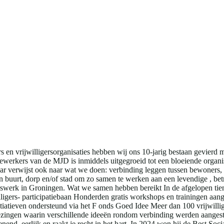
n vrijwilligersorganisaties hebben wij ons 10-jarig bestaan gevierd 
ewerkers van de MJD is inmiddels uitgegroeid tot een bloeiende organ
r verwijst ook naar wat we doen: verbinding leggen tussen bewoners, 
un buurt, dorp en/of stad om zo samen te werken aan een levendige , bet
rswerk in Groningen. Wat we samen hebben bereikt In de afgelopen tie
lligers- participatiebaan Honderden gratis workshops en trainingen a
tiatieven ondersteund via het F onds Goed Idee Meer dan 100 vrijwillig
zingen waarin verschillende ideeën rondom verbinding werden aangest
enend, eerlijk en raakt je recht in het hart. In 2024 won hij de Best Soc