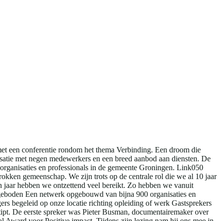
met een conferentie rondom het thema Verbinding. Een droom die
isatie met negen medewerkers en een breed aanbod aan diensten. De
organisaties en professionals in de gemeente Groningen. Link050
rokken gemeenschap. We zijn trots op de centrale rol die we al 10 jaar
n jaar hebben we ontzettend veel bereikt. Zo hebben we vanuit
angeboden Een netwerk opgebouwd van bijna 900 organisaties en
ers begeleid op onze locatie richting opleiding of werk Gastsprekers
ipt. De eerste spreker was Pieter Busman, documentairemaker over
ial Award voor Positive impact. Tijdens zijn lezing nam hij ons mee in