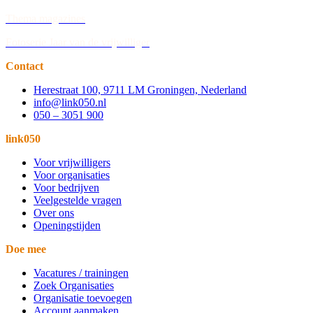
Thema magazines
Fotoserie Jaar van de vrijwilliger
Contact
Herestraat 100, 9711 LM Groningen, Nederland
info@link050.nl
050 – 3051 900
link050
Voor vrijwilligers
Voor organisaties
Voor bedrijven
Veelgestelde vragen
Over ons
Openingstijden
Doe mee
Vacatures / trainingen
Zoek Organisaties
Organisatie toevoegen
Account aanmaken