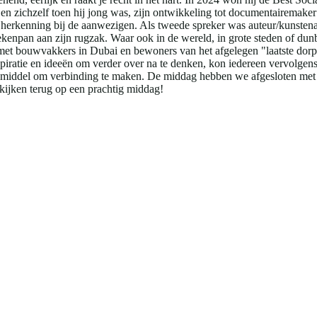
 en zichzelf toen hij jong was, zijn ontwikkeling tot documentairemaker
el herkenning bij de aanwezigen. Als tweede spreker was auteur/kunste
enpan aan zijn rugzak. Waar ook in de wereld, in grote steden of du
et bouwvakkers in Dubai en bewoners van het afgelegen "laatste dorp" 
nspiratie en ideeën om verder over na te denken, kon iedereen vervolg
als middel om verbinding te maken. De middag hebben we afgesloten me
 kijken terug op een prachtig middag!