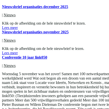
Nieuwsbrief organisaties december 2025
|
Nieuws
Klik op de afbeelding om de hele nieuwsbrief te lezen.
Lees meer
Nieuwsbrief organisaties november 2025
|
Nieuws
Klik op de afbeelding om de hele nieuwbrief te lezen.
Lees meer
Conferentie 10 jaar link050
|
Nieuws
Woensdag 5 november was het zover! Samen met 100 netwerkpartners e
werkelijkheid werd Wat ooit begon als een droom van een aantal med
naam Link staat voor Locatie voor Ideeën, Netwerken en Kennis , maa
verbindt, inspireert en versterkt bewoners in hun betrokkenheid bij h
mogen spelen in het zichtbaar maken en ondersteunen van vrijwillige
link050: (Tien)duizenden inwoners geholpen aan een passende vrijwi
partners Meer dan 500 vrijwilligersverhalen gedeeld Meer dan 100 ini
Pieter Busman en Willem Dieleman De conferentie begon met twee le
o.a. buitenbeentjes, die hij Paradijsvogels noemt. Zijn werk is ontwap