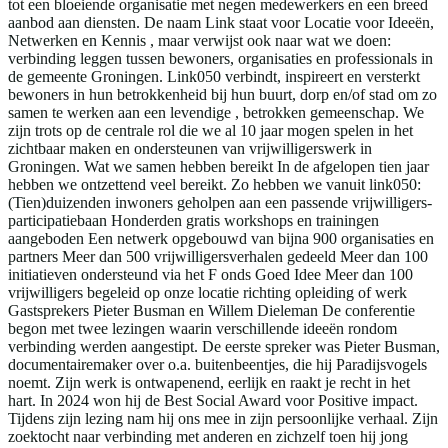
tot een bloeiende organisatie met negen medewerkers en een breed
aanbod aan diensten. De naam Link staat voor Locatie voor Ideeën,
Netwerken en Kennis , maar verwijst ook naar wat we doen:
verbinding leggen tussen bewoners, organisaties en professionals in
de gemeente Groningen. Link050 verbindt, inspireert en versterkt
bewoners in hun betrokkenheid bij hun buurt, dorp en/of stad om zo
samen te werken aan een levendige , betrokken gemeenschap. We
zijn trots op de centrale rol die we al 10 jaar mogen spelen in het
zichtbaar maken en ondersteunen van vrijwilligerswerk in
Groningen. Wat we samen hebben bereikt In de afgelopen tien jaar
hebben we ontzettend veel bereikt. Zo hebben we vanuit link050:
(Tien)duizenden inwoners geholpen aan een passende vrijwilligers-
participatiebaan Honderden gratis workshops en trainingen
aangeboden Een netwerk opgebouwd van bijna 900 organisaties en
partners Meer dan 500 vrijwilligersverhalen gedeeld Meer dan 100
initiatieven ondersteund via het F onds Goed Idee Meer dan 100
vrijwilligers begeleid op onze locatie richting opleiding of werk
Gastsprekers Pieter Busman en Willem Dieleman De conferentie
begon met twee lezingen waarin verschillende ideeën rondom
verbinding werden aangestipt. De eerste spreker was Pieter Busman,
documentairemaker over o.a. buitenbeentjes, die hij Paradijsvogels
noemt. Zijn werk is ontwapenend, eerlijk en raakt je recht in het
hart. In 2024 won hij de Best Social Award voor Positive impact.
Tijdens zijn lezing nam hij ons mee in zijn persoonlijke verhaal. Zijn
zoektocht naar verbinding met anderen en zichzelf toen hij jong