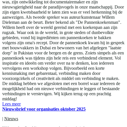
was, zijn ontwikkeling tot documentairemaker en zijn
nieuwsgierigheid naar de paradijsvogels in onze maatschappij. Door
zijn eigen kwetsbaarheid te laten zien was er veel herkenning bij de
aanwezigen. Als tweede spreker was auteur/kunstenaar Willem
Dieleman aan de beurt. Beter bekend als "De Pannenkoekenman".
Willem heeft over de wereld gereisd met een koekenpan aan zijn
rugzak. Waar ook in de wereld, in grote steden of dunbevolkte
gebieden, vond hij ingrediënten om pannenkoeken te bakken
volgens zijn oma's recept. Door de pannenkoek kwam hij in gesprek
met bouwvakkers in Dubai en bewoners van het afgelegen "laatste
dorp" in Pakistan voor de bergen en de grens. Zoiets simpels als een
pannenkoek was tijdens zijn hele reis een verbindend element. Vol
inspiratie en ideeën om verder over na te denken, kon iedereen
vervolgens een workshop volgen. Bijvoorbeeld een korte
kennismaking met gebarentaal, verbinding maken door
voorzorgcirkels of creativiteit als middel om verbinding te maken.
De middag hebben we afgesloten met een borrel waar iedereen de
mogelijkheid had om nieuwe verbindingen te leggen of bestaande
verbindingen te verstevigen. Wij kijken terug op een prachtig
middag!
Lees meer
Nieuwsbrief voor organisaties oktober 2025
|
Nieuws