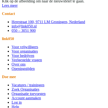
Klik op de afbeelding om naar de nieuwsbrief te gaan.
Lees meer
Contact
Herestraat 100, 9711 LM Groningen, Nederland
info@link050.nl
050 – 3051 900
link050
Voor vrijwilligers
Voor organisaties
Voor bedrijven
Veelgestelde vragen
Over ons
Openingstijden
Doe mee
Vacatures / trainingen
Zoek Organisaties
Organisatie toevoegen
Account aanmaken
Log in
Help