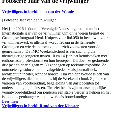
Fotoserie Jaar van de vrijwilliger
Vrijwilligers in beeld: Tim van der Woude
|
Fotoserie Jaar van de vrijwilliger
Het jaar 2026 is door de Verenigde Naties uitgeroepen tot het
Internationale jaar van de vrijwilliger. Om dit te vieren brengt de
Groningse fotograaf Henk Kuipers voor link050 in beeld wat voor
vrijwilligerswerk er allemaal wordt gedaan in de gemeente
Groningen en wie de mensen zijn die zich zo inzetten voor de
gemeenschap. De IMC Weekendschool is een stichting die
nieuwsgierige jongeren tussen 10 en 14 jaar laat kennismaken met
enthousiaste professionals en hun beroepen. Dit doen ze gedurende
drie jaar en daarin gaan ze 80 zondagen op toekomstexpeditie. Ze
ontmoeten gastdocenten uit vakgebieden zoals journalistiek,
architectuur, theater, recht of horeca. Tim van der Woude is een van
de vrijwilligers die betrokken is bij de Weekendschool. Zijn taken
variëren van voorbereiding, begeleiding van gastdocenten tot
ondersteuning bij de lessen. Tim ziet het als zijn maatschappelijke
verantwoordelijkheid om jongeren een stapje verder te helpen en het
is mooie tegenhanger van zijn werk als bouwkundige.
Lees meer
Vrijwilligers in beeld: Ruud van der Klooster