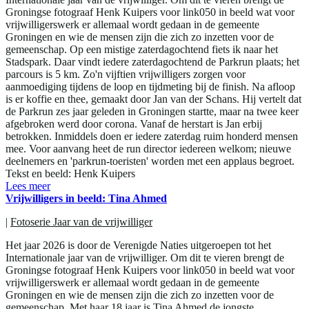
Groningse fotograaf Henk Kuipers voor link050 in beeld wat voor
vrijwilligerswerk er allemaal wordt gedaan in de gemeente
Groningen en wie de mensen zijn die zich zo inzetten voor de
gemeenschap. Op een mistige zaterdagochtend fiets ik naar het
Stadspark. Daar vindt iedere zaterdagochtend de Parkrun plaats; het
parcours is 5 km. Zo'n vijftien vrijwilligers zorgen voor
aanmoediging tijdens de loop en tijdmeting bij de finish. Na afloop
is er koffie en thee, gemaakt door Jan van der Schans. Hij vertelt dat
de Parkrun zes jaar geleden in Groningen startte, maar na twee keer
afgebroken werd door corona. Vanaf de herstart is Jan erbij
betrokken. Inmiddels doen er iedere zaterdag ruim honderd mensen
mee. Voor aanvang heet de run director iedereen welkom; nieuwe
deelnemers en 'parkrun-toeristen' worden met een applaus begroet.
Tekst en beeld: Henk Kuipers
Lees meer
Vrijwilligers in beeld: Tina Ahmed
|
Fotoserie Jaar van de vrijwilliger
Het jaar 2026 is door de Verenigde Naties uitgeroepen tot het
Internationale jaar van de vrijwilliger. Om dit te vieren brengt de
Groningse fotograaf Henk Kuipers voor link050 in beeld wat voor
vrijwilligerswerk er allemaal wordt gedaan in de gemeente
Groningen en wie de mensen zijn die zich zo inzetten voor de
gemeenschap. Met haar 18 jaar is Tina Ahmed de jongste