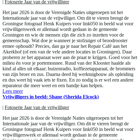
|
Fotoserie Jaar van de vrijwilliger
Het jaar 2026 is door de Verenigde Naties uitgeroepen tot het
Internationale jaar van de vrijwilliger. Om dit te vieren brengt de
Groningse fotograaf Henk Kuipers voor link050 in beeld wat voor
vrijwilligerswerk er allemaal wordt gedaan in de gemeente
Groningen en wie de mensen zijn die zich zo inzetten voor de
gemeenschap. Wat doe je wanneer je stofzuiger of broodrooster
ermee ophoudt? Precies, dan ga je naar het Repair Café aan het
Akerkhof (of een van de vele andere locaties in Groningen). Daar
proberen ze het apparaat weer aan de praat te krijgen. Goed voor het
milieu én voor je portemonnee. Ruud van der Klooster haalde als
kind al alles uit elkaar; buizenradio, koffiezetapparaat, de brommers
van zijn broer en zus. Daarna deed hij werktuigbouw als opleiding
en dus weet hij vaak iets te fixen. En zo nodig is er wel een andere
reparateur die meer weet en een handje kan helpen.
Lees meer
Vrijwilligers in beeld: Shane (Sherida Elcock)
|
Fotoserie Jaar van de vrijwilliger
Het jaar 2026 is door de Verenigde Naties uitgeroepen tot het
Internationale jaar van de vrijwilliger. Om dit te vieren brengt de
Groningse fotograaf Henk Kuipers voor link050 in beeld wat voor
vrijwilligerswerk er allemaal wordt gedaan in de gemeente