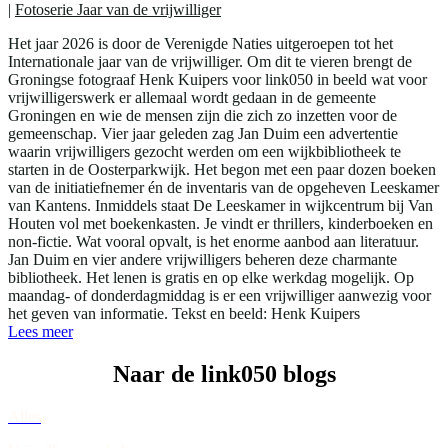
|
Fotoserie Jaar van de vrijwilliger
Het jaar 2026 is door de Verenigde Naties uitgeroepen tot het
Internationale jaar van de vrijwilliger. Om dit te vieren brengt de
Groningse fotograaf Henk Kuipers voor link050 in beeld wat voor
vrijwilligerswerk er allemaal wordt gedaan in de gemeente
Groningen en wie de mensen zijn die zich zo inzetten voor de
gemeenschap. Vier jaar geleden zag Jan Duim een advertentie
waarin vrijwilligers gezocht werden om een wijkbibliotheek te
starten in de Oosterparkwijk. Het begon met een paar dozen boeken
van de initiatiefnemer én de inventaris van de opgeheven Leeskamer
van Kantens. Inmiddels staat De Leeskamer in wijkcentrum bij Van
Houten vol met boekenkasten. Je vindt er thrillers, kinderboeken en
non-fictie. Wat vooral opvalt, is het enorme aanbod aan literatuur.
Jan Duim en vier andere vrijwilligers beheren deze charmante
bibliotheek. Het lenen is gratis en op elke werkdag mogelijk. Op
maandag- of donderdagmiddag is er een vrijwilliger aanwezig voor
het geven van informatie. Tekst en beeld: Henk Kuipers
Lees meer
Naar de link050 blogs
Alles