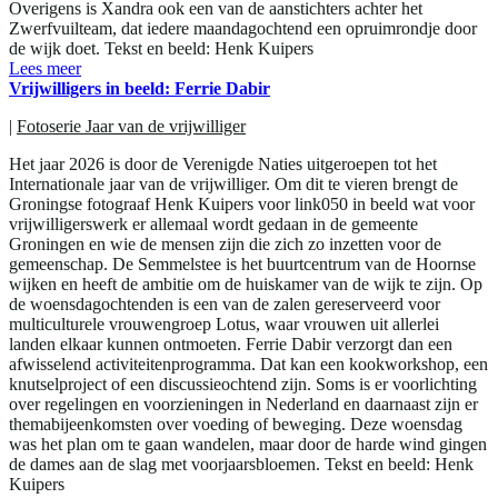
Overigens is Xandra ook een van de aanstichters achter het
Zwerfvuilteam, dat iedere maandagochtend een opruimrondje door
de wijk doet. Tekst en beeld: Henk Kuipers
Lees meer
Vrijwilligers in beeld: Ferrie Dabir
|
Fotoserie Jaar van de vrijwilliger
Het jaar 2026 is door de Verenigde Naties uitgeroepen tot het
Internationale jaar van de vrijwilliger. Om dit te vieren brengt de
Groningse fotograaf Henk Kuipers voor link050 in beeld wat voor
vrijwilligerswerk er allemaal wordt gedaan in de gemeente
Groningen en wie de mensen zijn die zich zo inzetten voor de
gemeenschap. De Semmelstee is het buurtcentrum van de Hoornse
wijken en heeft de ambitie om de huiskamer van de wijk te zijn. Op
de woensdagochtenden is een van de zalen gereserveerd voor
multiculturele vrouwengroep Lotus, waar vrouwen uit allerlei
landen elkaar kunnen ontmoeten. Ferrie Dabir verzorgt dan een
afwisselend activiteitenprogramma. Dat kan een kookworkshop, een
knutselproject of een discussieochtend zijn. Soms is er voorlichting
over regelingen en voorzieningen in Nederland en daarnaast zijn er
themabijeenkomsten over voeding of beweging. Deze woensdag
was het plan om te gaan wandelen, maar door de harde wind gingen
de dames aan de slag met voorjaarsbloemen. Tekst en beeld: Henk
Kuipers