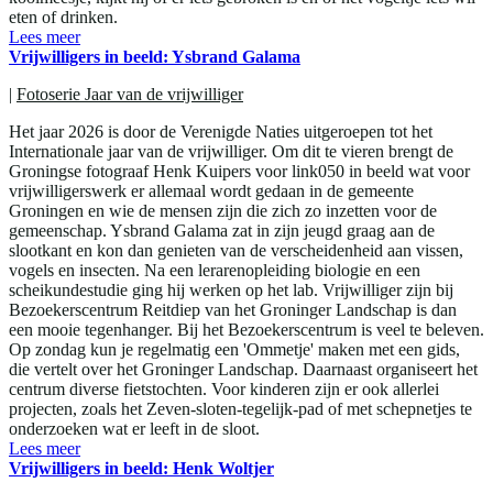
eten of drinken.
Lees meer
Vrijwilligers in beeld: Ysbrand Galama
|
Fotoserie Jaar van de vrijwilliger
Het jaar 2026 is door de Verenigde Naties uitgeroepen tot het
Internationale jaar van de vrijwilliger. Om dit te vieren brengt de
Groningse fotograaf Henk Kuipers voor link050 in beeld wat voor
vrijwilligerswerk er allemaal wordt gedaan in de gemeente
Groningen en wie de mensen zijn die zich zo inzetten voor de
gemeenschap. Ysbrand Galama zat in zijn jeugd graag aan de
slootkant en kon dan genieten van de verscheidenheid aan vissen,
vogels en insecten. Na een lerarenopleiding biologie en een
scheikundestudie ging hij werken op het lab. Vrijwilliger zijn bij
Bezoekerscentrum Reitdiep van het Groninger Landschap is dan
een mooie tegenhanger. Bij het Bezoekerscentrum is veel te beleven.
Op zondag kun je regelmatig een 'Ommetje' maken met een gids,
die vertelt over het Groninger Landschap. Daarnaast organiseert het
centrum diverse fietstochten. Voor kinderen zijn er ook allerlei
projecten, zoals het Zeven-sloten-tegelijk-pad of met schepnetjes te
onderzoeken wat er leeft in de sloot.
Lees meer
Vrijwilligers in beeld: Henk Woltjer