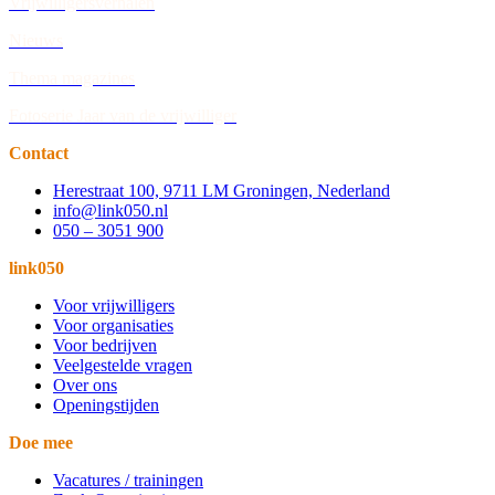
Vrijwilligersverhalen
Nieuws
Thema magazines
Fotoserie Jaar van de vrijwilliger
Contact
Herestraat 100, 9711 LM Groningen, Nederland
info@link050.nl
050 – 3051 900
link050
Voor vrijwilligers
Voor organisaties
Voor bedrijven
Veelgestelde vragen
Over ons
Openingstijden
Doe mee
Vacatures / trainingen