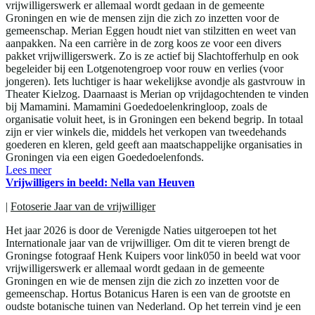
vrijwilligerswerk er allemaal wordt gedaan in de gemeente
Groningen en wie de mensen zijn die zich zo inzetten voor de
gemeenschap. Merian Eggen houdt niet van stilzitten en weet van
aanpakken. Na een carrière in de zorg koos ze voor een divers
pakket vrijwilligerswerk. Zo is ze actief bij Slachtofferhulp en ook
begeleider bij een Lotgenotengroep voor rouw en verlies (voor
jongeren). Iets luchtiger is haar wekelijkse avondje als gastvrouw in
Theater Kielzog. Daarnaast is Merian op vrijdagochtenden te vinden
bij Mamamini. Mamamini Goededoelenkringloop, zoals de
organisatie voluit heet, is in Groningen een bekend begrip. In totaal
zijn er vier winkels die, middels het verkopen van tweedehands
goederen en kleren, geld geeft aan maatschappelijke organisaties in
Groningen via een eigen Goededoelenfonds.
Lees meer
Vrijwilligers in beeld: Nella van Heuven
|
Fotoserie Jaar van de vrijwilliger
Het jaar 2026 is door de Verenigde Naties uitgeroepen tot het
Internationale jaar van de vrijwilliger. Om dit te vieren brengt de
Groningse fotograaf Henk Kuipers voor link050 in beeld wat voor
vrijwilligerswerk er allemaal wordt gedaan in de gemeente
Groningen en wie de mensen zijn die zich zo inzetten voor de
gemeenschap. Hortus Botanicus Haren is een van de grootste en
oudste botanische tuinen van Nederland. Op het terrein vind je een