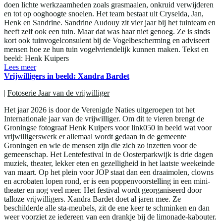
doen lichte werkzaamheden zoals grasmaaien, onkruid verwijderen
en tot op ooghoogte snoeien. Het team bestaat uit Cryselda, Jan,
Henk en Sandrine. Sandrine Audouy zit vier jaar bij het tuinteam en
heeft zelf ook een tuin. Maar dat was haar niet genoeg. Ze is sinds
kort ook tuinvogelconsulent bij de Vogelbescherming en adviseert
mensen hoe ze hun tuin vogelvriendelijk kunnen maken. Tekst en
beeld: Henk Kuipers
Lees meer
Vrijwilligers in beeld: Xandra Bardet
|
Fotoserie Jaar van de vrijwilliger
Het jaar 2026 is door de Verenigde Naties uitgeroepen tot het
Internationale jaar van de vrijwilliger. Om dit te vieren brengt de
Groningse fotograaf Henk Kuipers voor link050 in beeld wat voor
vrijwilligerswerk er allemaal wordt gedaan in de gemeente
Groningen en wie de mensen zijn die zich zo inzetten voor de
gemeenschap. Het Lentefestival in de Oosterparkwijk is drie dagen
muziek, theater, lekker eten en gezelligheid in het laatste weekeinde
van maart. Op het plein voor JOP staat dan een draaimolen, clowns
en acrobaten lopen rond, er is een poppenvoorstelling in een mini-
theater en nog veel meer. Het festival wordt georganiseerd door
talloze vrijwilligers. Xandra Bardet doet al jaren mee. Ze
beschilderde alle sta-meubels, zit de ene keer te schminken en dan
weer voorziet ze iedereen van een drankje bij de limonade-kabouter.