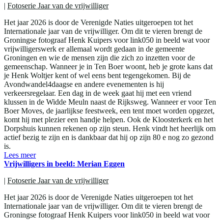
|
Fotoserie Jaar van de vrijwilliger
Het jaar 2026 is door de Verenigde Naties uitgeroepen tot het
Internationale jaar van de vrijwilliger. Om dit te vieren brengt de
Groningse fotograaf Henk Kuipers voor link050 in beeld wat voor
vrijwilligerswerk er allemaal wordt gedaan in de gemeente
Groningen en wie de mensen zijn die zich zo inzetten voor de
gemeenschap. Wanneer je in Ten Boer woont, heb je grote kans dat
je Henk Woltjer kent of wel eens bent tegengekomen. Bij de
Avondwandel4daagse en andere evenementen is hij
verkeersregelaar. Een dag in de week gaat hij met een vriend
klussen in de Widde Meuln naast de Rijksweg. Wanneer er voor Ten
Boer Moves, de jaarlijkse feestweek, een tent moet worden opgezet,
komt hij met plezier een handje helpen. Ook de Kloosterkerk en het
Dorpshuis kunnen rekenen op zijn steun. Henk vindt het heerlijk om
actief bezig te zijn en is dankbaar dat hij op zijn 80 e nog zo gezond
is.
Lees meer
Vrijwilligers in beeld: Merian Eggen
|
Fotoserie Jaar van de vrijwilliger
Het jaar 2026 is door de Verenigde Naties uitgeroepen tot het
Internationale jaar van de vrijwilliger. Om dit te vieren brengt de
Groningse fotograaf Henk Kuipers voor link050 in beeld wat voor