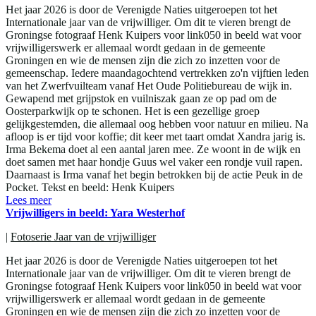
Het jaar 2026 is door de Verenigde Naties uitgeroepen tot het
Internationale jaar van de vrijwilliger. Om dit te vieren brengt de
Groningse fotograaf Henk Kuipers voor link050 in beeld wat voor
vrijwilligerswerk er allemaal wordt gedaan in de gemeente
Groningen en wie de mensen zijn die zich zo inzetten voor de
gemeenschap. Iedere maandagochtend vertrekken zo'n vijftien leden
van het Zwerfvuilteam vanaf Het Oude Politiebureau de wijk in.
Gewapend met grijpstok en vuilniszak gaan ze op pad om de
Oosterparkwijk op te schonen. Het is een gezellige groep
gelijkgestemden, die allemaal oog hebben voor natuur en milieu. Na
afloop is er tijd voor koffie; dit keer met taart omdat Xandra jarig is.
Irma Bekema doet al een aantal jaren mee. Ze woont in de wijk en
doet samen met haar hondje Guus wel vaker een rondje vuil rapen.
Daarnaast is Irma vanaf het begin betrokken bij de actie Peuk in de
Pocket. Tekst en beeld: Henk Kuipers
Lees meer
Vrijwilligers in beeld: Yara Westerhof
|
Fotoserie Jaar van de vrijwilliger
Het jaar 2026 is door de Verenigde Naties uitgeroepen tot het
Internationale jaar van de vrijwilliger. Om dit te vieren brengt de
Groningse fotograaf Henk Kuipers voor link050 in beeld wat voor
vrijwilligerswerk er allemaal wordt gedaan in de gemeente
Groningen en wie de mensen zijn die zich zo inzetten voor de