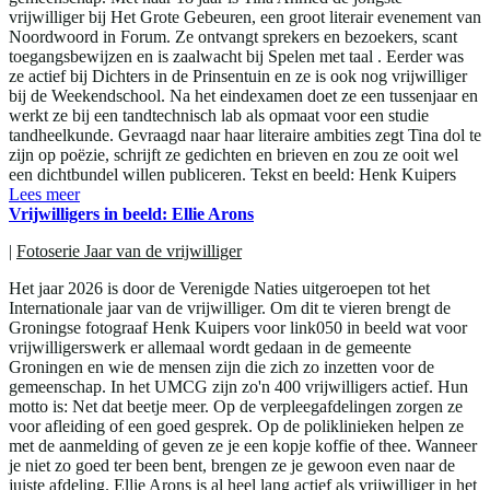
vrijwilliger bij Het Grote Gebeuren, een groot literair evenement van
Noordwoord in Forum. Ze ontvangt sprekers en bezoekers, scant
toegangsbewijzen en is zaalwacht bij Spelen met taal . Eerder was
ze actief bij Dichters in de Prinsentuin en ze is ook nog vrijwilliger
bij de Weekendschool. Na het eindexamen doet ze een tussenjaar en
werkt ze bij een tandtechnisch lab als opmaat voor een studie
tandheelkunde. Gevraagd naar haar literaire ambities zegt Tina dol te
zijn op poëzie, schrijft ze gedichten en brieven en zou ze ooit wel
een dichtbundel willen publiceren. Tekst en beeld: Henk Kuipers
Lees meer
Vrijwilligers in beeld: Ellie Arons
|
Fotoserie Jaar van de vrijwilliger
Het jaar 2026 is door de Verenigde Naties uitgeroepen tot het
Internationale jaar van de vrijwilliger. Om dit te vieren brengt de
Groningse fotograaf Henk Kuipers voor link050 in beeld wat voor
vrijwilligerswerk er allemaal wordt gedaan in de gemeente
Groningen en wie de mensen zijn die zich zo inzetten voor de
gemeenschap. In het UMCG zijn zo'n 400 vrijwilligers actief. Hun
motto is: Net dat beetje meer. Op de verpleegafdelingen zorgen ze
voor afleiding of een goed gesprek. Op de poliklinieken helpen ze
met de aanmelding of geven ze je een kopje koffie of thee. Wanneer
je niet zo goed ter been bent, brengen ze je gewoon even naar de
juiste afdeling. Ellie Arons is al heel lang actief als vrijwilliger in het