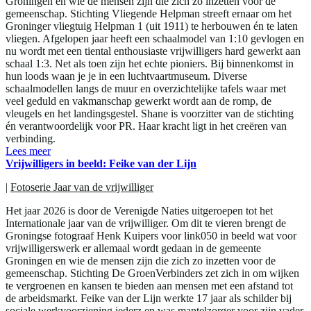
Groningen en wie de mensen zijn die zich zo inzetten voor de
gemeenschap. Stichting Vliegende Helpman streeft ernaar om het
Groninger vliegtuig Helpman 1 (uit 1911) te herbouwen én te laten
vliegen. Afgelopen jaar heeft een schaalmodel van 1:10 gevlogen en
nu wordt met een tiental enthousiaste vrijwilligers hard gewerkt aan
schaal 1:3. Net als toen zijn het echte pioniers. Bij binnenkomst in
hun loods waan je je in een luchtvaartmuseum. Diverse
schaalmodellen langs de muur en overzichtelijke tafels waar met
veel geduld en vakmanschap gewerkt wordt aan de romp, de
vleugels en het landingsgestel. Shane is voorzitter van de stichting
én verantwoordelijk voor PR. Haar kracht ligt in het creëren van
verbinding.
Lees meer
Vrijwilligers in beeld: Feike van der Lijn
|
Fotoserie Jaar van de vrijwilliger
Het jaar 2026 is door de Verenigde Naties uitgeroepen tot het
Internationale jaar van de vrijwilliger. Om dit te vieren brengt de
Groningse fotograaf Henk Kuipers voor link050 in beeld wat voor
vrijwilligerswerk er allemaal wordt gedaan in de gemeente
Groningen en wie de mensen zijn die zich zo inzetten voor de
gemeenschap. Stichting De GroenVerbinders zet zich in om wijken
te vergroenen en kansen te bieden aan mensen met een afstand tot
de arbeidsmarkt. Feike van der Lijn werkte 17 jaar als schilder bij
sociale werkvoorziening iederz en was mantelzorger voor zijn vader.