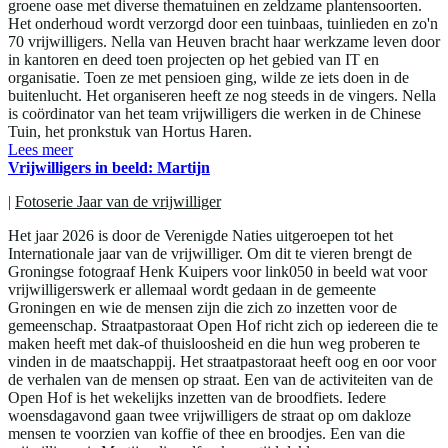
groene oase met diverse thematuinen en zeldzame plantensoorten.
Het onderhoud wordt verzorgd door een tuinbaas, tuinlieden en zo'n
70 vrijwilligers. Nella van Heuven bracht haar werkzame leven door
in kantoren en deed toen projecten op het gebied van IT en
organisatie. Toen ze met pensioen ging, wilde ze iets doen in de
buitenlucht. Het organiseren heeft ze nog steeds in de vingers. Nella
is coördinator van het team vrijwilligers die werken in de Chinese
Tuin, het pronkstuk van Hortus Haren.
Lees meer
Vrijwilligers in beeld: Martijn
|
Fotoserie Jaar van de vrijwilliger
Het jaar 2026 is door de Verenigde Naties uitgeroepen tot het
Internationale jaar van de vrijwilliger. Om dit te vieren brengt de
Groningse fotograaf Henk Kuipers voor link050 in beeld wat voor
vrijwilligerswerk er allemaal wordt gedaan in de gemeente
Groningen en wie de mensen zijn die zich zo inzetten voor de
gemeenschap. Straatpastoraat Open Hof richt zich op iedereen die te
maken heeft met dak-of thuisloosheid en die hun weg proberen te
vinden in de maatschappij. Het straatpastoraat heeft oog en oor voor
de verhalen van de mensen op straat. Een van de activiteiten van de
Open Hof is het wekelijks inzetten van de broodfiets. Iedere
woensdagavond gaan twee vrijwilligers de straat op om dakloze
mensen te voorzien van koffie of thee en broodjes. Een van die