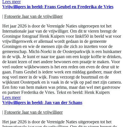
Lees meer
Vrijwilligers in beeld: Frans Geubel en Frederika de Vries
|
Fotoserie Jaar van de vrijwilliger
Het jaar 2026 is door de Verenigde Naties uitgeroepen tot het
Internationale jaar van de vrijwilliger. Om dit te vieren brengt de
Groningse fotograaf Henk Kuipers voor link050 in beeld wat voor
vrijwilligerswerk er allemaal wordt gedaan in de gemeente
Groningen en wie de mensen zijn die zich zo inzetten voor de
gemeenschap. Michi-Noeki in de Oosterparkwijk is een huiskamer
in de wijk. Je kunt er naar toe gaan om een kopje koffie te drinken,
de krant lezen of met andere bewoners een praatje te maken. Voor
veel oudere wijkbewoners is het een reden om even de deur uit te
gaan. Frans Geubel is iedere week een middag gastheer, maar doet
nog veel meer in de wijk. Frans verzorgt de buurtmail en de
wijkkrant Oosterpark en is vaak in de wijk op pad met zijn camera.
Een foto van hem maken was prima, maar dan wel met gastvrouw
en partner Frederika de Vries. Tekst en beeld: Henk Kuipers
Lees meer
Vrijwilligers in beeld: Jan van der Schans
|
Fotoserie Jaar van de vrijwilliger
Het jaar 2026 is door de Verenigde Naties uitgeroepen tot het
Internationale jaar van de vrijwilliger. Om dit te vieren brengt de