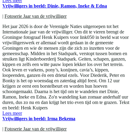
Lees meer
Vrijwilligers in beeld: Dinie, Ramon, Ineke & Edna
|
Fotoserie Jaar van de vrijwilliger
Het jaar 2026 is door de Verenigde Naties uitgeroepen tot het
Internationale jaar van de vrijwilliger. Om dit te vieren brengt de
Groningse fotograaf Henk Kuipers voor link050 in beeld wat voor
vrijwilligerswerk er allemaal wordt gedaan in de gemeente
Groningen en wie de mensen zijn die zich zo inzetten voor de
gemeenschap. Midden in het Stadspark, verstopt tussen bomen en
struiken ligt Kinderboerderij Stadspark. Geiten, schapen, ganzen,
kippen en zelfs een witte pauw lopen lekker los over het terrein.
Ook leven er varkens, pony’s, konijnen, cavia’s, kippen,
loopeenden, ganzen én een drietal ezels. Voor Diederik, Peter en
Bonky is het op woensdag en zaterdag altijd feest. Om 12 uur
krijgen ze eerst een borstelbeurt en worden hun hoeven
schoongemaakt. Daarna is het tijd om te wandelen met Dinie,
Ramon, Ineke en Edna. Zo'n wandeling kan zomaar anderhalf uur
duren, dus zo nu en dan krijgt het trio even tijd om te grazen. Tekst
en beeld: Henk Kuipers
Lees meer
Vrijwilligers in beeld: Irma Bekema
|
Fotoserie Jaar van de vrijwilliger