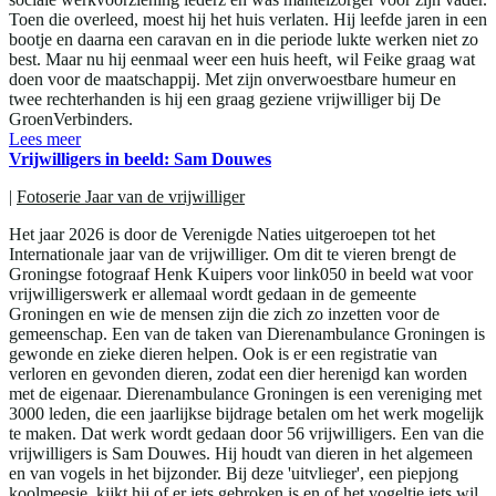
Toen die overleed, moest hij het huis verlaten. Hij leefde jaren in een
bootje en daarna een caravan en in die periode lukte werken niet zo
best. Maar nu hij eenmaal weer een huis heeft, wil Feike graag wat
doen voor de maatschappij. Met zijn onverwoestbare humeur en
twee rechterhanden is hij een graag geziene vrijwilliger bij De
GroenVerbinders.
Lees meer
Vrijwilligers in beeld: Sam Douwes
|
Fotoserie Jaar van de vrijwilliger
Het jaar 2026 is door de Verenigde Naties uitgeroepen tot het
Internationale jaar van de vrijwilliger. Om dit te vieren brengt de
Groningse fotograaf Henk Kuipers voor link050 in beeld wat voor
vrijwilligerswerk er allemaal wordt gedaan in de gemeente
Groningen en wie de mensen zijn die zich zo inzetten voor de
gemeenschap. Een van de taken van Dierenambulance Groningen is
gewonde en zieke dieren helpen. Ook is er een registratie van
verloren en gevonden dieren, zodat een dier herenigd kan worden
met de eigenaar. Dierenambulance Groningen is een vereniging met
3000 leden, die een jaarlijkse bijdrage betalen om het werk mogelijk
te maken. Dat werk wordt gedaan door 56 vrijwilligers. Een van die
vrijwilligers is Sam Douwes. Hij houdt van dieren in het algemeen
en van vogels in het bijzonder. Bij deze 'uitvlieger', een piepjong
koolmeesje, kijkt hij of er iets gebroken is en of het vogeltje iets wil