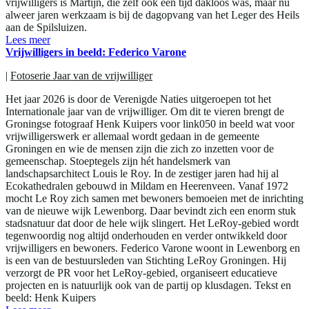
vrijwilligers is Martijn, die zelf ook een tijd dakloos was, maar nu
alweer jaren werkzaam is bij de dagopvang van het Leger des Heils
aan de Spilsluizen.
Lees meer
Vrijwilligers in beeld: Federico Varone
|
Fotoserie Jaar van de vrijwilliger
Het jaar 2026 is door de Verenigde Naties uitgeroepen tot het
Internationale jaar van de vrijwilliger. Om dit te vieren brengt de
Groningse fotograaf Henk Kuipers voor link050 in beeld wat voor
vrijwilligerswerk er allemaal wordt gedaan in de gemeente
Groningen en wie de mensen zijn die zich zo inzetten voor de
gemeenschap. Stoeptegels zijn hét handelsmerk van
landschapsarchitect Louis le Roy. In de zestiger jaren had hij al
Ecokathedralen gebouwd in Mildam en Heerenveen. Vanaf 1972
mocht Le Roy zich samen met bewoners bemoeien met de inrichting
van de nieuwe wijk Lewenborg. Daar bevindt zich een enorm stuk
stadsnatuur dat door de hele wijk slingert. Het LeRoy-gebied wordt
tegenwoordig nog altijd onderhouden en verder ontwikkeld door
vrijwilligers en bewoners. Federico Varone woont in Lewenborg en
is een van de bestuursleden van Stichting LeRoy Groningen. Hij
verzorgt de PR voor het LeRoy-gebied, organiseert educatieve
projecten en is natuurlijk ook van de partij op klusdagen. Tekst en
beeld: Henk Kuipers