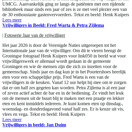
UMCG. Aanvankelijk ging ze langs de patiënten met een rijdende
bibliotheek maar sinds een jaar of zes is ze met veel plezier een van
de 30 enthousiaste gastenvervoerders. Tekst en beeld: Henk Kuipers
Lees meer
Vrijwilligers in Beeld: Fred Warta & Petra Zijlema
|
Fotoserie Jaar van de vrijwilliger
Het jaar 2026 is door de Verenigde Naties uitgeroepen tot het
Internationale jaar van de vrijwilliger. Om dit te vieren brengt de
Groningse fotograaf Henk Kuipers voor link050 in beeld wat voor
vrijwilligerswerk er allemaal wordt gedaan in de gemeente
Groningen en wie de mensen zijn die zich zo inzetten voor de
gemeenschap. Sinds jaar en dag kun je in het Poortershoes heerlijk
eten voor een schappelijke prijs. Fred Warta is een van de
vrijwilligers in de keuken. Vanaf 12 uur helpt hij mee om te zorgen
dat er om half zes gegeten kan worden. Petra Zijlema is al een jaar
of zeven actief achter de bar en in de bediening. Ze vindt het leuk
om de mensen uit de buurt blij te maken met een praatje en lekker
eten en kent inmiddels iedereen. Je kunt komen eten op dinsdag-,
woensdag- en donderdagavond vanaf half zes. Er is keuze uit vis,
vlees en vega. Tekst en beeld: Henk Kuipers
Lees meer
Vrijwilligers in beeld: Jan Duim