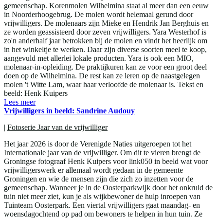
gemeenschap. Korenmolen Wilhelmina staat al meer dan een eeuw
in Noorderhoogebrug. De molen wordt helemaal gerund door
vrijwilligers. De molenaars zijn Mieke en Hendrik Jan Berghuis en
ze worden geassisteerd door zeven vrijwilligers. Yara Westerhof is
zo'n anderhalf jaar betrokken bij de molen en vindt het heerlijk om
in het winkeltje te werken. Daar zijn diverse soorten meel te koop,
aangevuld met allerlei lokale producten. Yara is ook een MIO,
molenaar-in-opleiding. De praktijkuren kan ze voor een groot deel
doen op de Wilhelmina. De rest kan ze leren op de naastgelegen
molen 't Witte Lam, waar haar verloofde de molenaar is. Tekst en
beeld: Henk Kuipers
Lees meer
Vrijwilligers in beeld: Sandrine Audouy
|
Fotoserie Jaar van de vrijwilliger
Het jaar 2026 is door de Verenigde Naties uitgeroepen tot het
Internationale jaar van de vrijwilliger. Om dit te vieren brengt de
Groningse fotograaf Henk Kuipers voor link050 in beeld wat voor
vrijwilligerswerk er allemaal wordt gedaan in de gemeente
Groningen en wie de mensen zijn die zich zo inzetten voor de
gemeenschap. Wanneer je in de Oosterparkwijk door het onkruid de
tuin niet meer ziet, kun je als wijkbewoner de hulp inroepen van
Tuinteam Oosterpark. Een viertal vrijwilligers gaat maandag- en
woensdagochtend op pad om bewoners te helpen in hun tuin. Ze