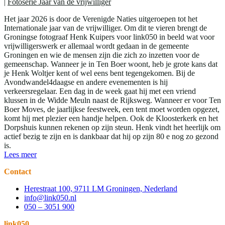
|
Fotoserie Jaar van de vrijwilliger
Het jaar 2026 is door de Verenigde Naties uitgeroepen tot het
Internationale jaar van de vrijwilliger. Om dit te vieren brengt de
Groningse fotograaf Henk Kuipers voor link050 in beeld wat voor
vrijwilligerswerk er allemaal wordt gedaan in de gemeente
Groningen en wie de mensen zijn die zich zo inzetten voor de
gemeenschap. Wanneer je in Ten Boer woont, heb je grote kans dat
je Henk Woltjer kent of wel eens bent tegengekomen. Bij de
Avondwandel4daagse en andere evenementen is hij
verkeersregelaar. Een dag in de week gaat hij met een vriend
klussen in de Widde Meuln naast de Rijksweg. Wanneer er voor Ten
Boer Moves, de jaarlijkse feestweek, een tent moet worden opgezet,
komt hij met plezier een handje helpen. Ook de Kloosterkerk en het
Dorpshuis kunnen rekenen op zijn steun. Henk vindt het heerlijk om
actief bezig te zijn en is dankbaar dat hij op zijn 80 e nog zo gezond
is.
Lees meer
Contact
Herestraat 100, 9711 LM Groningen, Nederland
info@link050.nl
050 – 3051 900
link050