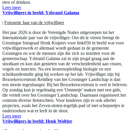
eten of drinken.
Lees meer
Vrijwilligers in beeld: Ysbrand Galama
|
Fotoserie Jaar van de vrijwilliger
Het jaar 2026 is door de Verenigde Naties uitgeroepen tot het
Internationale jaar van de vrijwilliger. Om dit te vieren brengt de
Groningse fotograaf Henk Kuipers voor link050 in beeld wat voor
vrijwilligerswerk er allemaal wordt gedaan in de gemeente
Groningen en wie de mensen zijn die zich zo inzetten voor de
gemeenschap. Ysbrand Galama zat in zijn jeugd graag aan de
slootkant en kon dan genieten van de verscheidenheid aan vissen,
vogels en insecten. Na een lerarenopleiding biologie en een
scheikundestudie ging hij werken op het lab. Vrijwilliger zijn bij
Bezoekerscentrum Reitdiep van het Groninger Landschap is dan
een mooie tegenhanger. Bij het Bezoekerscentrum is veel te beleven.
Op zondag kun je regelmatig een 'Ommetje' maken met een gids,
die vertelt over het Groninger Landschap. Daarnaast organiseert het
centrum diverse fietstochten. Voor kinderen zijn er ook allerlei
projecten, zoals het Zeven-sloten-tegelijk-pad of met schepnetjes te
onderzoeken wat er leeft in de sloot.
Lees meer
Vrijwilligers in beeld: Henk Woltjer