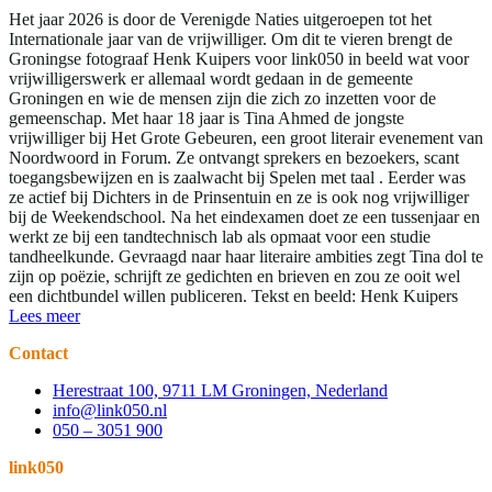
Het jaar 2026 is door de Verenigde Naties uitgeroepen tot het
Internationale jaar van de vrijwilliger. Om dit te vieren brengt de
Groningse fotograaf Henk Kuipers voor link050 in beeld wat voor
vrijwilligerswerk er allemaal wordt gedaan in de gemeente
Groningen en wie de mensen zijn die zich zo inzetten voor de
gemeenschap. Met haar 18 jaar is Tina Ahmed de jongste
vrijwilliger bij Het Grote Gebeuren, een groot literair evenement van
Noordwoord in Forum. Ze ontvangt sprekers en bezoekers, scant
toegangsbewijzen en is zaalwacht bij Spelen met taal . Eerder was
ze actief bij Dichters in de Prinsentuin en ze is ook nog vrijwilliger
bij de Weekendschool. Na het eindexamen doet ze een tussenjaar en
werkt ze bij een tandtechnisch lab als opmaat voor een studie
tandheelkunde. Gevraagd naar haar literaire ambities zegt Tina dol te
zijn op poëzie, schrijft ze gedichten en brieven en zou ze ooit wel
een dichtbundel willen publiceren. Tekst en beeld: Henk Kuipers
Lees meer
Contact
Herestraat 100, 9711 LM Groningen, Nederland
info@link050.nl
050 – 3051 900
link050