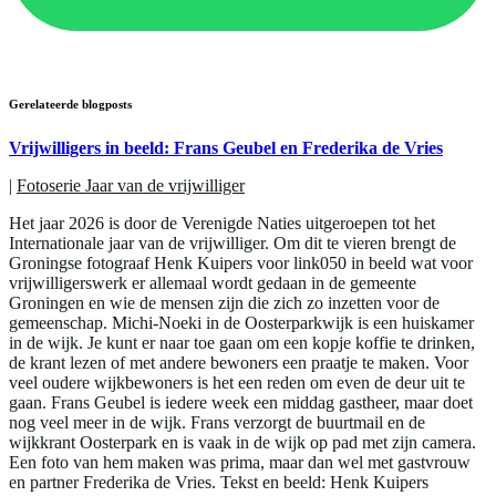
Gerelateerde blogposts
Vrijwilligers in beeld: Frans Geubel en Frederika de Vries
|
Fotoserie Jaar van de vrijwilliger
Het jaar 2026 is door de Verenigde Naties uitgeroepen tot het
Internationale jaar van de vrijwilliger. Om dit te vieren brengt de
Groningse fotograaf Henk Kuipers voor link050 in beeld wat voor
vrijwilligerswerk er allemaal wordt gedaan in de gemeente
Groningen en wie de mensen zijn die zich zo inzetten voor de
gemeenschap. Michi-Noeki in de Oosterparkwijk is een huiskamer
in de wijk. Je kunt er naar toe gaan om een kopje koffie te drinken,
de krant lezen of met andere bewoners een praatje te maken. Voor
veel oudere wijkbewoners is het een reden om even de deur uit te
gaan. Frans Geubel is iedere week een middag gastheer, maar doet
nog veel meer in de wijk. Frans verzorgt de buurtmail en de
wijkkrant Oosterpark en is vaak in de wijk op pad met zijn camera.
Een foto van hem maken was prima, maar dan wel met gastvrouw
en partner Frederika de Vries. Tekst en beeld: Henk Kuipers