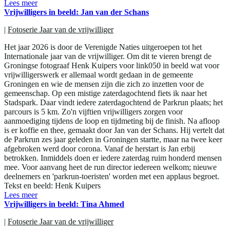
Lees meer
Vrijwilligers in beeld: Jan van der Schans
|
Fotoserie Jaar van de vrijwilliger
Het jaar 2026 is door de Verenigde Naties uitgeroepen tot het
Internationale jaar van de vrijwilliger. Om dit te vieren brengt de
Groningse fotograaf Henk Kuipers voor link050 in beeld wat voor
vrijwilligerswerk er allemaal wordt gedaan in de gemeente
Groningen en wie de mensen zijn die zich zo inzetten voor de
gemeenschap. Op een mistige zaterdagochtend fiets ik naar het
Stadspark. Daar vindt iedere zaterdagochtend de Parkrun plaats; het
parcours is 5 km. Zo'n vijftien vrijwilligers zorgen voor
aanmoediging tijdens de loop en tijdmeting bij de finish. Na afloop
is er koffie en thee, gemaakt door Jan van der Schans. Hij vertelt dat
de Parkrun zes jaar geleden in Groningen startte, maar na twee keer
afgebroken werd door corona. Vanaf de herstart is Jan erbij
betrokken. Inmiddels doen er iedere zaterdag ruim honderd mensen
mee. Voor aanvang heet de run director iedereen welkom; nieuwe
deelnemers en 'parkrun-toeristen' worden met een applaus begroet.
Tekst en beeld: Henk Kuipers
Lees meer
Vrijwilligers in beeld: Tina Ahmed
|
Fotoserie Jaar van de vrijwilliger