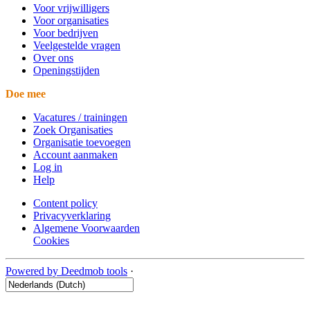
Voor vrijwilligers
Voor organisaties
Voor bedrijven
Veelgestelde vragen
Over ons
Openingstijden
Doe mee
Vacatures / trainingen
Zoek Organisaties
Organisatie toevoegen
Account aanmaken
Log in
Help
Content policy
Privacyverklaring
Algemene Voorwaarden
Cookies
Powered by Deedmob tools
·