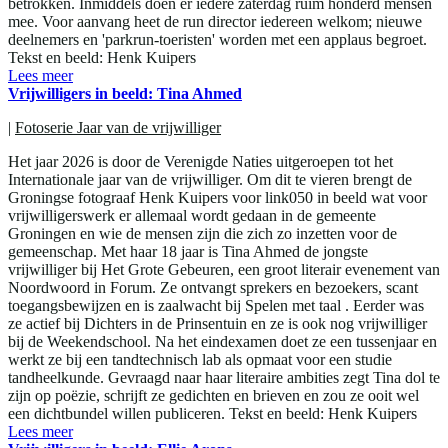
betrokken. Inmiddels doen er iedere zaterdag ruim honderd mensen
mee. Voor aanvang heet de run director iedereen welkom; nieuwe
deelnemers en 'parkrun-toeristen' worden met een applaus begroet.
Tekst en beeld: Henk Kuipers
Lees meer
Vrijwilligers in beeld: Tina Ahmed
|
Fotoserie Jaar van de vrijwilliger
Het jaar 2026 is door de Verenigde Naties uitgeroepen tot het
Internationale jaar van de vrijwilliger. Om dit te vieren brengt de
Groningse fotograaf Henk Kuipers voor link050 in beeld wat voor
vrijwilligerswerk er allemaal wordt gedaan in de gemeente
Groningen en wie de mensen zijn die zich zo inzetten voor de
gemeenschap. Met haar 18 jaar is Tina Ahmed de jongste
vrijwilliger bij Het Grote Gebeuren, een groot literair evenement van
Noordwoord in Forum. Ze ontvangt sprekers en bezoekers, scant
toegangsbewijzen en is zaalwacht bij Spelen met taal . Eerder was
ze actief bij Dichters in de Prinsentuin en ze is ook nog vrijwilliger
bij de Weekendschool. Na het eindexamen doet ze een tussenjaar en
werkt ze bij een tandtechnisch lab als opmaat voor een studie
tandheelkunde. Gevraagd naar haar literaire ambities zegt Tina dol te
zijn op poëzie, schrijft ze gedichten en brieven en zou ze ooit wel
een dichtbundel willen publiceren. Tekst en beeld: Henk Kuipers
Lees meer