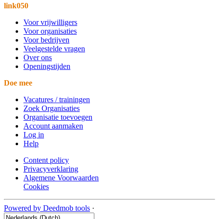
link050
Voor vrijwilligers
Voor organisaties
Voor bedrijven
Veelgestelde vragen
Over ons
Openingstijden
Doe mee
Vacatures / trainingen
Zoek Organisaties
Organisatie toevoegen
Account aanmaken
Log in
Help
Content policy
Privacyverklaring
Algemene Voorwaarden
Cookies
Powered by Deedmob tools
·