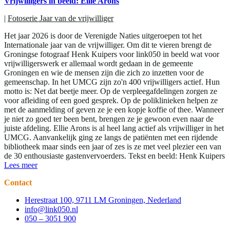
Vrijwilligers in beeld: Ellie Arons
|
Fotoserie Jaar van de vrijwilliger
Het jaar 2026 is door de Verenigde Naties uitgeroepen tot het
Internationale jaar van de vrijwilliger. Om dit te vieren brengt de
Groningse fotograaf Henk Kuipers voor link050 in beeld wat voor
vrijwilligerswerk er allemaal wordt gedaan in de gemeente
Groningen en wie de mensen zijn die zich zo inzetten voor de
gemeenschap. In het UMCG zijn zo'n 400 vrijwilligers actief. Hun
motto is: Net dat beetje meer. Op de verpleegafdelingen zorgen ze
voor afleiding of een goed gesprek. Op de poliklinieken helpen ze
met de aanmelding of geven ze je een kopje koffie of thee. Wanneer
je niet zo goed ter been bent, brengen ze je gewoon even naar de
juiste afdeling. Ellie Arons is al heel lang actief als vrijwilliger in het
UMCG. Aanvankelijk ging ze langs de patiënten met een rijdende
bibliotheek maar sinds een jaar of zes is ze met veel plezier een van
de 30 enthousiaste gastenvervoerders. Tekst en beeld: Henk Kuipers
Lees meer
Contact
Herestraat 100, 9711 LM Groningen, Nederland
info@link050.nl
050 – 3051 900