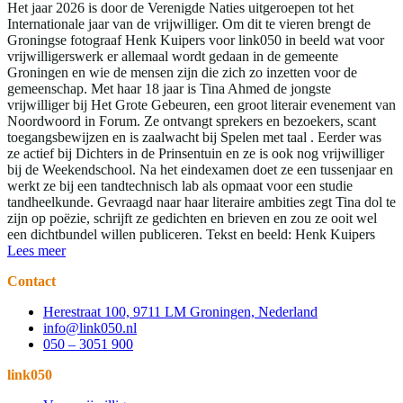
Het jaar 2026 is door de Verenigde Naties uitgeroepen tot het
Internationale jaar van de vrijwilliger. Om dit te vieren brengt de
Groningse fotograaf Henk Kuipers voor link050 in beeld wat voor
vrijwilligerswerk er allemaal wordt gedaan in de gemeente
Groningen en wie de mensen zijn die zich zo inzetten voor de
gemeenschap. Met haar 18 jaar is Tina Ahmed de jongste
vrijwilliger bij Het Grote Gebeuren, een groot literair evenement van
Noordwoord in Forum. Ze ontvangt sprekers en bezoekers, scant
toegangsbewijzen en is zaalwacht bij Spelen met taal . Eerder was
ze actief bij Dichters in de Prinsentuin en ze is ook nog vrijwilliger
bij de Weekendschool. Na het eindexamen doet ze een tussenjaar en
werkt ze bij een tandtechnisch lab als opmaat voor een studie
tandheelkunde. Gevraagd naar haar literaire ambities zegt Tina dol te
zijn op poëzie, schrijft ze gedichten en brieven en zou ze ooit wel
een dichtbundel willen publiceren. Tekst en beeld: Henk Kuipers
Lees meer
Contact
Herestraat 100, 9711 LM Groningen, Nederland
info@link050.nl
050 – 3051 900
link050