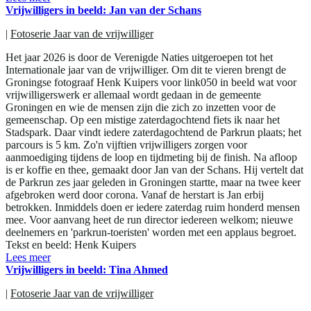
Vrijwilligers in beeld: Jan van der Schans
|
Fotoserie Jaar van de vrijwilliger
Het jaar 2026 is door de Verenigde Naties uitgeroepen tot het
Internationale jaar van de vrijwilliger. Om dit te vieren brengt de
Groningse fotograaf Henk Kuipers voor link050 in beeld wat voor
vrijwilligerswerk er allemaal wordt gedaan in de gemeente
Groningen en wie de mensen zijn die zich zo inzetten voor de
gemeenschap. Op een mistige zaterdagochtend fiets ik naar het
Stadspark. Daar vindt iedere zaterdagochtend de Parkrun plaats; het
parcours is 5 km. Zo'n vijftien vrijwilligers zorgen voor
aanmoediging tijdens de loop en tijdmeting bij de finish. Na afloop
is er koffie en thee, gemaakt door Jan van der Schans. Hij vertelt dat
de Parkrun zes jaar geleden in Groningen startte, maar na twee keer
afgebroken werd door corona. Vanaf de herstart is Jan erbij
betrokken. Inmiddels doen er iedere zaterdag ruim honderd mensen
mee. Voor aanvang heet de run director iedereen welkom; nieuwe
deelnemers en 'parkrun-toeristen' worden met een applaus begroet.
Tekst en beeld: Henk Kuipers
Lees meer
Vrijwilligers in beeld: Tina Ahmed
|
Fotoserie Jaar van de vrijwilliger