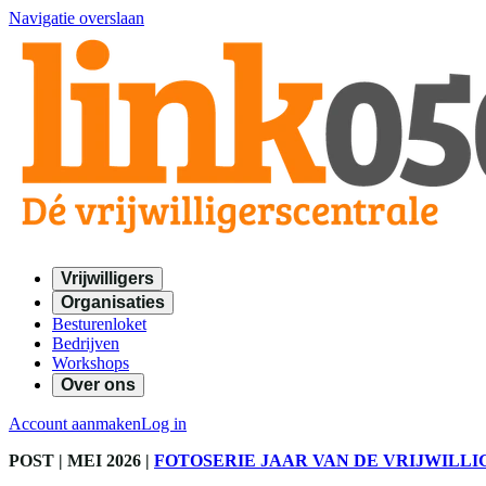
Navigatie overslaan
Vrijwilligers
Organisaties
Besturenloket
Bedrijven
Workshops
Over ons
Account aanmaken
Log in
POST
| MEI 2026
|
FOTOSERIE JAAR VAN DE VRIJWILLI