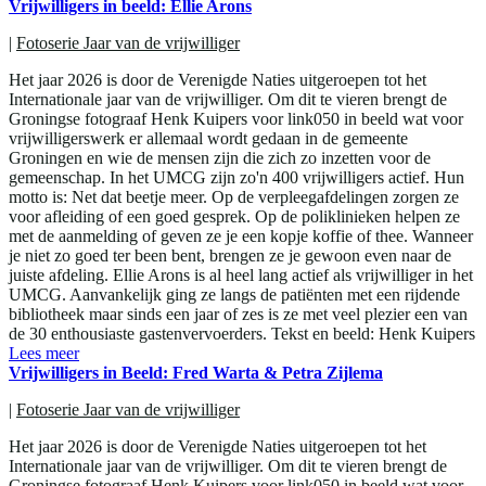
Vrijwilligers in beeld: Ellie Arons
|
Fotoserie Jaar van de vrijwilliger
Het jaar 2026 is door de Verenigde Naties uitgeroepen tot het
Internationale jaar van de vrijwilliger. Om dit te vieren brengt de
Groningse fotograaf Henk Kuipers voor link050 in beeld wat voor
vrijwilligerswerk er allemaal wordt gedaan in de gemeente
Groningen en wie de mensen zijn die zich zo inzetten voor de
gemeenschap. In het UMCG zijn zo'n 400 vrijwilligers actief. Hun
motto is: Net dat beetje meer. Op de verpleegafdelingen zorgen ze
voor afleiding of een goed gesprek. Op de poliklinieken helpen ze
met de aanmelding of geven ze je een kopje koffie of thee. Wanneer
je niet zo goed ter been bent, brengen ze je gewoon even naar de
juiste afdeling. Ellie Arons is al heel lang actief als vrijwilliger in het
UMCG. Aanvankelijk ging ze langs de patiënten met een rijdende
bibliotheek maar sinds een jaar of zes is ze met veel plezier een van
de 30 enthousiaste gastenvervoerders. Tekst en beeld: Henk Kuipers
Lees meer
Vrijwilligers in Beeld: Fred Warta & Petra Zijlema
|
Fotoserie Jaar van de vrijwilliger
Het jaar 2026 is door de Verenigde Naties uitgeroepen tot het
Internationale jaar van de vrijwilliger. Om dit te vieren brengt de
Groningse fotograaf Henk Kuipers voor link050 in beeld wat voor