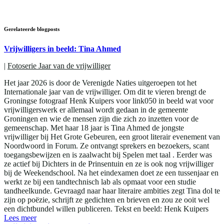
Gerelateerde blogposts
Vrijwilligers in beeld: Tina Ahmed
|
Fotoserie Jaar van de vrijwilliger
Het jaar 2026 is door de Verenigde Naties uitgeroepen tot het
Internationale jaar van de vrijwilliger. Om dit te vieren brengt de
Groningse fotograaf Henk Kuipers voor link050 in beeld wat voor
vrijwilligerswerk er allemaal wordt gedaan in de gemeente
Groningen en wie de mensen zijn die zich zo inzetten voor de
gemeenschap. Met haar 18 jaar is Tina Ahmed de jongste
vrijwilliger bij Het Grote Gebeuren, een groot literair evenement van
Noordwoord in Forum. Ze ontvangt sprekers en bezoekers, scant
toegangsbewijzen en is zaalwacht bij Spelen met taal . Eerder was
ze actief bij Dichters in de Prinsentuin en ze is ook nog vrijwilliger
bij de Weekendschool. Na het eindexamen doet ze een tussenjaar en
werkt ze bij een tandtechnisch lab als opmaat voor een studie
tandheelkunde. Gevraagd naar haar literaire ambities zegt Tina dol te
zijn op poëzie, schrijft ze gedichten en brieven en zou ze ooit wel
een dichtbundel willen publiceren. Tekst en beeld: Henk Kuipers
Lees meer