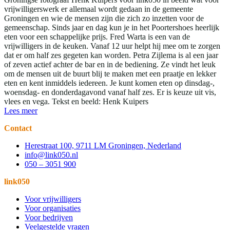
vrijwilligerswerk er allemaal wordt gedaan in de gemeente
Groningen en wie de mensen zijn die zich zo inzetten voor de
gemeenschap. Sinds jaar en dag kun je in het Poortershoes heerlijk
eten voor een schappelijke prijs. Fred Warta is een van de
vrijwilligers in de keuken. Vanaf 12 uur helpt hij mee om te zorgen
dat er om half zes gegeten kan worden. Petra Zijlema is al een jaar
of zeven actief achter de bar en in de bediening. Ze vindt het leuk
om de mensen uit de buurt blij te maken met een praatje en lekker
eten en kent inmiddels iedereen. Je kunt komen eten op dinsdag-,
woensdag- en donderdagavond vanaf half zes. Er is keuze uit vis,
vlees en vega. Tekst en beeld: Henk Kuipers
Lees meer
Contact
Herestraat 100, 9711 LM Groningen, Nederland
info@link050.nl
050 – 3051 900
link050
Voor vrijwilligers
Voor organisaties
Voor bedrijven
Veelgestelde vragen