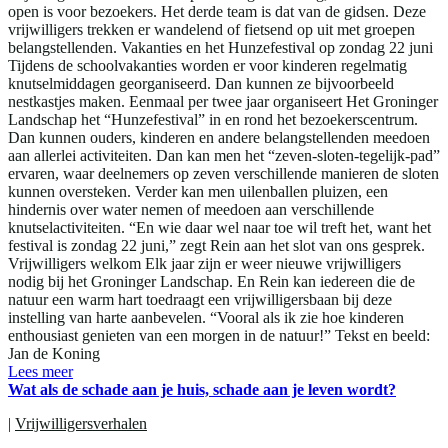
open is voor bezoekers. Het derde team is dat van de gidsen. Deze
vrijwilligers trekken er wandelend of fietsend op uit met groepen
belangstellenden. Vakanties en het Hunzefestival op zondag 22 juni
Tijdens de schoolvakanties worden er voor kinderen regelmatig
knutselmiddagen georganiseerd. Dan kunnen ze bijvoorbeeld
nestkastjes maken. Eenmaal per twee jaar organiseert Het Groninger
Landschap het “Hunzefestival” in en rond het bezoekerscentrum.
Dan kunnen ouders, kinderen en andere belangstellenden meedoen
aan allerlei activiteiten. Dan kan men het “zeven-sloten-tegelijk-pad”
ervaren, waar deelnemers op zeven verschillende manieren de sloten
kunnen oversteken. Verder kan men uilenballen pluizen, een
hindernis over water nemen of meedoen aan verschillende
knutselactiviteiten. “En wie daar wel naar toe wil treft het, want het
festival is zondag 22 juni,” zegt Rein aan het slot van ons gesprek.
Vrijwilligers welkom Elk jaar zijn er weer nieuwe vrijwilligers
nodig bij het Groninger Landschap. En Rein kan iedereen die de
natuur een warm hart toedraagt een vrijwilligersbaan bij deze
instelling van harte aanbevelen. “Vooral als ik zie hoe kinderen
enthousiast genieten van een morgen in de natuur!” Tekst en beeld:
Jan de Koning
Lees meer
Wat als de schade aan je huis, schade aan je leven wordt?
|
Vrijwilligersverhalen