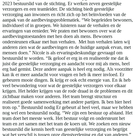
2023 bestuurslid van de stichting. Er werken zeven geestelijke
verzorgers en een teamleider. De stichting biedt geestelijke
verzorging aan inwoners en richt zich op het beïnvloeden van de
aanpak van de aardbevingsproblematiek. “We begeleiden bewoners,
individueel of in groepen. We luisteren naar de verhalen en de
ervaringen van eenieder. We praten met bewoners over wat de
aardbevingstoestanden met hen doen als mens. Bewoners
ondersteunen elkaar met hun verhalen. Met hun verhalen laten wij
anderen zien wat de aardbevingen en de huidige aanpak ervan, met
mensen doen.” Nicole is als ervaringsdeskundige gevraagd om
bestuurslid te worden. “Ik geloof er erg in en realiseerde me dat ik
juist die geestelijke verzorging en aandacht voor mij als mens, heel
erg had gemist. Deze andere aanpak is heel erg nodig. Als voorzitter
kan ik er meer aandacht voor vragen en heb ik meer invloed. Er
gebeuren mooie dingen. Ik krijg er ook echt energie van. En ik heb
veel bewondering voor wat de geestelijke verzorgers voor elkaar
krijgen. Het helder krijgen van de rode draad in de problemen en dit
zichtbaar maken voor anderen. Het team brengt structuur en
realiseert goede samenwerking met andere partijen. Ik ben hier heel
trots op.” Bestuurslid nodig Er gebeurt al heel veel, maar we hebben
nog wel een bestuurslid nodig. “We zijn een bestuur op afstand. Het
team doet het meeste werk. Het bestuur volgt en ondersteunt het
team en zet samen met het team de koers uit. We zoeken een nieuw
bestuurslid die kennis heeft van geestelijke verzorging en begrijpt
wat het verschil is tussen onze dienstverlening en dat van anderen.”