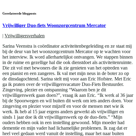
Gerelateerde blogposts
Vrijwilliger Duo-fiets Woonzorgcentrum Mercator
|
Vrijwilligersverhalen
Sarina Veenstra is coördinator activiteitenbegeleiding en ze staat mij
bij de deur van het woonzorgcentrum Mercator op te wachten voor
het interview. Ik word allerhartelijkst ontvangen. We stappen binnen
in de ruime en gezellige hal die ook dienstdoet als activiteitenruimte.
Die zit vol met bewoners die ik zie genieten van het optreden van
een pianist en een zangeres. Ik val met mijn neus in de boter zo op
de dinsdagochtend. Sarina stelt mij voor aan Eric Hofstee. Met Eric
ga ik praten over de vrijwilligersvacature Duo-Fiets Bestuurder.
Zingeving, plezier en ontspanning “Waarom ben je dit
vrijwilligerswerk gaan doen?”, vraag ik aan Eric. “Ik werk al 36 jaar
bij de Spoorwegen en wil buiten dit werk om iets anders doen. Voor
zingeving en plezier voor mijzelf en voor de mensen met wie ik
werk. Ik heb al 15 jaar ergens anders gewerkt als vrijwilliger en
sinds 1 jaar doe ik dit vrijwilligerswerk op de duo-fiets.” “Mijn
ouders hebben ook in een instelling gewoond. Mijn moeder had
dementie en mijn vader had lichamelijke problemen. Ik zag dat er
heel veel gedaan werd vanuit de instelling, maar het naar buiten