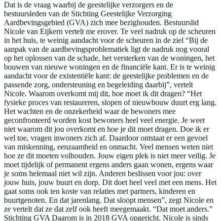
Dat is de vraag waarbij de geestelijke verzorgers en de
bestuursleden van de Stichting Geestelijke Verzorging
Aardbevingsgebied (GVA) zich mee bezighouden. Bestuurslid
Nicole van Eijkern vertelt me erover. Te veel nadruk op de scheuren
in het huis, te weinig aandacht voor de scheuren in de ziel “Bij de
aanpak van de aardbevingsproblematiek ligt de nadruk nog vooral
op het oplossen van de schade, het versterken van de woningen, het
bouwen van nieuwe woningen en de financiële kant. Er is te weinig
aandacht voor de existentiële kant: de geestelijke problemen en de
passende zorg, ondersteuning en begeleiding daarbij”, vertelt
Nicole. Waarom overkomt mij dit, hoe moet ik dit dragen? “Het
fysieke proces van restaureren, slopen of nieuwbouw duurt erg lang.
Het wachten en de onzekerheid waar de bewoners mee
geconfronteerd worden kost bewoners heel veel energie. Je weet
niet waarom dit jou overkomt en hoe je dit moet dragen. Doe ik er
wel toe, vragen inwoners zich af. Daardoor ontstaat er een gevoel
van miskenning, eenzaamheid en onmacht. Veel mensen weten niet
hoe ze dit moeten volhouden. Jouw eigen plek is niet meer veilig. Je
moet tijdelijk of permanent ergens anders gaan wonen, ergens waar
je soms helemaal niet wil zijn. Anderen beslissen voor jou: over
jouw huis, jouw buurt en dorp. Dit doet heel veel met een mens. Het
gaat soms ook ten koste van relaties met partners, kinderen en
buurtgenoten. En dat jarenlang. Dat sloopt mensen”, zegt Nicole en
ze vertelt dat ze dat zelf ook heeft meegemaakt. “Dat moet anders.”
Stichting GVA Daarom is in 2018 GVA opgericht. Nicole is sinds