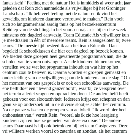
fantastisch!” Feeling met de natuur Het is inmiddels al weer acht jaar
geleden dat Rein zich aanmeldde als vrijwilliger bij het Groninger
Landschap . “Ik heb veel feeling met de natuur en ik vind het
geweldig om kinderen daarmee vertrouwd te maken.” Rein voelt
zich zo langzamerhand aardig thuis op het bezoekerscentrum
Reitdiep van de stichting. In het voor- en najaar is hij er elke week
minstens één dagdeel aanwezig. Team Educatie Als vrijwilliger kun
je meedraaien in één of meerdere teams. Rein is aangesloten bij twee
teams. “De meeste tijd besteed ik aan het team Educatie. Dan
begeleid ik schoolklassen die hier een dagdeel op bezoek komen.
We bieden deze groepen heel gevarieerde programma’s aan, die de
scholen van te voren ontvangen. Als de kinderen binnenkomen,
vertellen we ze wat het programma inhoudt en wat hier op het
centrum zoal te beleven is. Daarna worden er groepen gemaakt en
onder leiding van de vrijwilligers gaan de kinderen aan de slag.” Op
het moment van ons gesprek is er ook een schoolklas aanwezig. De
ene helft doet een “levend ganzenbord”, waarbij ze verspreid over
het terrein allerlei vragen en opdrachten doen. De andere helft heeft
gekozen voor een slootactiviteit. Iedereen krijgt een schepnet en dan
gaan ze op onderzoek uit in de diverse slootjes achter het centrum.
Na de pauze wisselen de groepen van activiteit. “Ik word hier heel
enthousiast van,” vertelt Rein, “vooral als ik zie hoe leergierig
kinderen zijn en hoe ze genieten van deze excursie!” De andere
teams Daarnaast is hij ook betrokken bij het team Gastgevers. Deze
vrijwilligers werken vooral op zaterdag en zondag, als het centrum