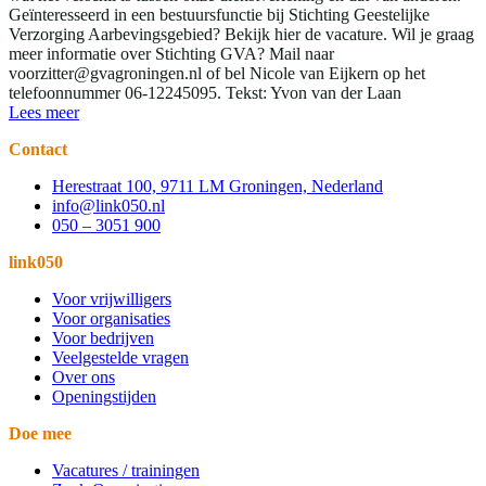
Geïnteresseerd in een bestuursfunctie bij Stichting Geestelijke
Verzorging Aarbevingsgebied? Bekijk hier de vacature. Wil je graag
meer informatie over Stichting GVA? Mail naar
voorzitter@gvagroningen.nl of bel Nicole van Eijkern op het
telefoonnummer 06-12245095. Tekst: Yvon van der Laan
Lees meer
Contact
Herestraat 100, 9711 LM Groningen, Nederland
info@link050.nl
050 – 3051 900
link050
Voor vrijwilligers
Voor organisaties
Voor bedrijven
Veelgestelde vragen
Over ons
Openingstijden
Doe mee
Vacatures / trainingen