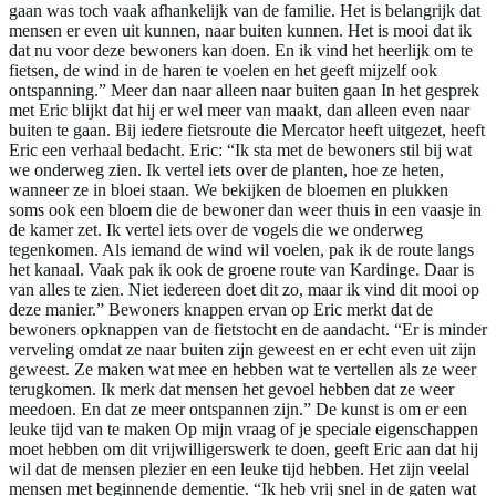
gaan was toch vaak afhankelijk van de familie. Het is belangrijk dat
mensen er even uit kunnen, naar buiten kunnen. Het is mooi dat ik
dat nu voor deze bewoners kan doen. En ik vind het heerlijk om te
fietsen, de wind in de haren te voelen en het geeft mijzelf ook
ontspanning.” Meer dan naar alleen naar buiten gaan In het gesprek
met Eric blijkt dat hij er wel meer van maakt, dan alleen even naar
buiten te gaan. Bij iedere fietsroute die Mercator heeft uitgezet, heeft
Eric een verhaal bedacht. Eric: “Ik sta met de bewoners stil bij wat
we onderweg zien. Ik vertel iets over de planten, hoe ze heten,
wanneer ze in bloei staan. We bekijken de bloemen en plukken
soms ook een bloem die de bewoner dan weer thuis in een vaasje in
de kamer zet. Ik vertel iets over de vogels die we onderweg
tegenkomen. Als iemand de wind wil voelen, pak ik de route langs
het kanaal. Vaak pak ik ook de groene route van Kardinge. Daar is
van alles te zien. Niet iedereen doet dit zo, maar ik vind dit mooi op
deze manier.” Bewoners knappen ervan op Eric merkt dat de
bewoners opknappen van de fietstocht en de aandacht. “Er is minder
verveling omdat ze naar buiten zijn geweest en er echt even uit zijn
geweest. Ze maken wat mee en hebben wat te vertellen als ze weer
terugkomen. Ik merk dat mensen het gevoel hebben dat ze weer
meedoen. En dat ze meer ontspannen zijn.” De kunst is om er een
leuke tijd van te maken Op mijn vraag of je speciale eigenschappen
moet hebben om dit vrijwilligerswerk te doen, geeft Eric aan dat hij
wil dat de mensen plezier en een leuke tijd hebben. Het zijn veelal
mensen met beginnende dementie. “Ik heb vrij snel in de gaten wat