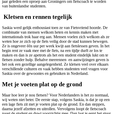
jaar geleden een oproep aan Groningers om fietscoach te worden
van buitenlandse studenten.
Kletsen en rennen tegelijk
Saskia werd gelijk enthousiast toen ze van Fietsvriend hoorde. De
combinatie van mensen welkom heten en kennis maken met
internationals trok haar erg aan. Mensen voelen zich welkom als ze
weten hoe ze zich op de fiets veilig door de stad kunnen bewegen.
Ze is ongeveer één uur per week kwijt aan fietslessen geven. In het
begin rent ze vaak mee met de fiets, na een tijdje durft ze los te
maken en dan is ze apetrots als het een student eindelijk lukt om te
fietsen zonder hulp. Behalve meerennen en aanwijzingen geven is
het ook een gezellige aangelegenheid. Ze kletsen veel over elkaars
verschillende culturen en vaak hebben studenten veel vragen voor
Saskia over de gewoontes en gebruiken in Nederland.
Met je voeten plat op de grond
Maar hoe leer je nou fietsen? Voor Nederlanders is het zo normaal,
wij weten niet beter. De eerste stap, volgens Saskia, is dat je op een
een lage fiets zit met je voeten plat op de grond. En dan steppen,
daarna jezelf afzetten en uitrollen. Vervolgens loopt de fietscoach
naast de student en duwt voorzichtig mee. Dan laat je eerst het stuur