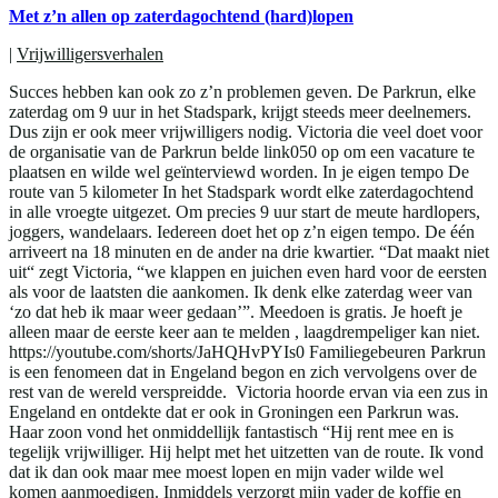
Met z’n allen op zaterdagochtend (hard)lopen
|
Vrijwilligersverhalen
Succes hebben kan ook zo z’n problemen geven. De Parkrun, elke
zaterdag om 9 uur in het Stadspark, krijgt steeds meer deelnemers.
Dus zijn er ook meer vrijwilligers nodig. Victoria die veel doet voor
de organisatie van de Parkrun belde link050 op om een vacature te
plaatsen en wilde wel geïnterviewd worden. In je eigen tempo De
route van 5 kilometer In het Stadspark wordt elke zaterdagochtend
in alle vroegte uitgezet. Om precies 9 uur start de meute hardlopers,
joggers, wandelaars. Iedereen doet het op z’n eigen tempo. De één
arriveert na 18 minuten en de ander na drie kwartier. “Dat maakt niet
uit“ zegt Victoria, “we klappen en juichen even hard voor de eersten
als voor de laatsten die aankomen. Ik denk elke zaterdag weer van
‘zo dat heb ik maar weer gedaan’”. Meedoen is gratis. Je hoeft je
alleen maar de eerste keer aan te melden , laagdrempeliger kan niet.
https://youtube.com/shorts/JaHQHvPYIs0 Familiegebeuren Parkrun
is een fenomeen dat in Engeland begon en zich vervolgens over de
rest van de wereld verspreidde. Victoria hoorde ervan via een zus in
Engeland en ontdekte dat er ook in Groningen een Parkrun was.
Haar zoon vond het onmiddellijk fantastisch “Hij rent mee en is
tegelijk vrijwilliger. Hij helpt met het uitzetten van de route. Ik vond
dat ik dan ook maar mee moest lopen en mijn vader wilde wel
komen aanmoedigen. Inmiddels verzorgt mijn vader de koffie en