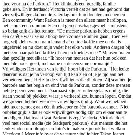
thee voor na de Parkrun.” Het klinkt als een gezellig familie
gebeuren. En inderdaad: Victoria vertelt dat ze net had gehoord dat
vier vrijwilligers komende zaterdag ook hun dochters meenemen.
Een community Want Parkrun is meer dan alleen maar hardlopen,
het is ook een community en dat gemeenschapsgevoel is minstens
zo belangrijk als het rennen. “De meeste parkruns hebben ergens
een cafétje waar ze na afloop heen zouden kunnen gaan. Toen we
nog vrij klein waren nam iemand af en toe koffie mee en dat is
uitgebreid en nu doet mijn vader het elke week. Anderen dragen bij
met een paar pakken koffie of nemen koekjes mee.” Mensen praten
dan gezellig met elkaar. “Ik hoor van mensen dat het hun ook een
mentale boost geeft, met name na de eenzame coronatijd.”
Vrijwilligers Het timen van je tijd hoort bij de Parkrun. “Het leuke
daarvan is dat je na verloop van tijd kan zien of je je tijd aan het
verbeteren bent. Het zijn de vrijwilligers die dit doen. Zij scannen je
barcode aan het begin en eind van de Parkrun, zonder deze mensen
heb je geen evenement. Daarnaast zijn er routeregelaars nodig, die
staan vooral bij plekken waar je verkeerd zou kunnen lopen. Omdat
we groeien hebben we meer vrijwilligers nodig. Want we hebben
niet meer genoeg aan één timekeeper en één barcodescanner. Niet
onbelangrijk is dat er ook vrijwilligers nodig zijn om elkaar aan te
moedigen. Dat maakt wat Parkrun is zegt Victoria. Victoria doet
veel met social media (zie Stadspark parkrun) dus mensen die het
leuk vinden om filmpjes en foto’s te maken zijn ook heel welkom.
Meedoen ? Meer info over de vacature vind je hier Tekst: Jeanet