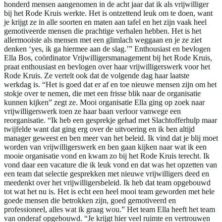
honderd mensen aangenomen in de acht jaar dat ik als vrijwilliger
bij het Rode Kruis werkte. Het is ontzettend leuk om te doen, want
je krijgt ze in alle soorten en maten aan tafel en het zijn vaak heel
gemotiveerde mensen die prachtige verhalen hebben. Het is het
allermooiste als mensen met een glimlach weggaan en je ze ziet
denken ‘yes, ik ga hiermee aan de slag.’” Enthousiast en bevlogen
Ella Bos, coördinator Vrijwilligersmanagement bij het Rode Kruis,
praat enthousiast en bevlogen over haar vrijwilligerswerk voor het
Rode Kruis. Ze vertelt ook dat de volgende dag haar laatste
werkdag is. “Het is goed dat er af en toe nieuwe mensen zijn om het
stokje over te nemen, die met een frisse blik naar de organisatie
kunnen kijken” zegt ze. Mooi organisatie Ella ging op zoek naar
vrijwilligerswerk toen ze haar baan verloor vanwege een
reorganisatie. “Ik heb een gesprekje gehad met Slachtofferhulp maar
twijfelde want dat ging erg over de uitvoering en ik ben altijd
manager geweest en ben meer van het beleid. Ik vind dat je blij moet
worden van vrijwilligerswerk en ben gaan kijken naar wat ik een
mooie organisatie vond en kwam zo bij het Rode Kruis terecht. Ik
vond daar een vacature die ik leuk vond en dat was het opzetten van
een team dat selectie gesprekken met nieuwe vrijwilligers deed en
meedenkt over het vrijwilligersbeleid. Ik heb dat team opgebouwd
tot wat het nu is. Het is echt een heel mooi team geworden met hele
goede mensen die betrokken zijn, goed gemotiveerd en
professioneel, alles wat ik graag wou.” Het team Ella heeft het team
van onderaf opgebouwd. “Je krijgt hier veel ruimte en vertrouwen