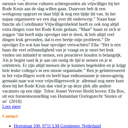
mensen van diverse culturen achtergronden als vrijwilliger bij het
Rode Kruis aan de slag willen gaan. Daarvoor heb ik een
werkgroep opgezet en daar blijf ik nog een tijdje lid van. In het
najaar organiseren we een dag over dit onderwerp.” Naast haar
functie als Coördinator Vrijwilligersbeleid heeft ze ook nog altijd
extra dingen voor het Rode Kruis gedaan. “Maar” haast ze zich te
zeggen “dat hoeft mijn opvolger niet te doen, ik heb altijd veel
dingen leuk gevonden, dat is een beetje mijn probleem.” De
opvolger En wat kan haar opvolger verwachten? Ella: “Het is een
baan die veel zelfstandigheid van je vraagt en je moet het leuk
vinden om initiatief te nemen, een proactieve houden is belangrijk.
Als je begint raad ik je aan om rustig de tijd te nemen en je te
oriënteren. Er zijn altijd mensen die je kunnen begeleiden en je krijgt
hele leuke collega’s in een mooie organisatie.” Ben je geïnteresseerd
in het vrijwilligers werk en heeft haar enthousiasme je nieuwsgierig
gemaakt naar wat voor vrijwilligerswerk je allemaal nog meer kunt
doen bij het Rode Kruis dan vind je op deze plek alle andere
vacatures op een rijtje Tekst: Jeanet Verveer Beeld boven: Ella Bos,
uit een fototentoonstelling van Humanitair Oorlogsrecht 'Stories of
us' (2018)
Lees meer
Contact
Herestraat 100, 9711 LM Groningen, Nederland