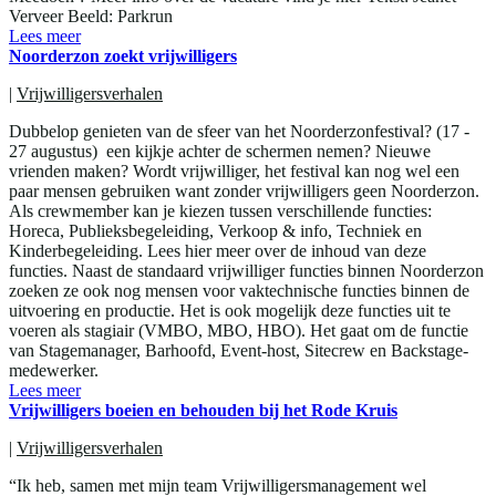
Verveer Beeld: Parkrun
Lees meer
Noorderzon zoekt vrijwilligers
|
Vrijwilligersverhalen
Dubbelop genieten van de sfeer van het Noorderzonfestival? (17 -
27 augustus) een kijkje achter de schermen nemen? Nieuwe
vrienden maken? Wordt vrijwilliger, het festival kan nog wel een
paar mensen gebruiken want zonder vrijwilligers geen Noorderzon.
Als crewmember kan je kiezen tussen verschillende functies:
Horeca, Publieksbegeleiding, Verkoop & info, Techniek en
Kinderbegeleiding. Lees hier meer over de inhoud van deze
functies. Naast de standaard vrijwilliger functies binnen Noorderzon
zoeken ze ook nog mensen voor vaktechnische functies binnen de
uitvoering en productie. Het is ook mogelijk deze functies uit te
voeren als stagiair (VMBO, MBO, HBO). Het gaat om de functie
van Stagemanager, Barhoofd, Event-host, Sitecrew en Backstage-
medewerker.
Lees meer
Vrijwilligers boeien en behouden bij het Rode Kruis
|
Vrijwilligersverhalen
“Ik heb, samen met mijn team Vrijwilligersmanagement wel