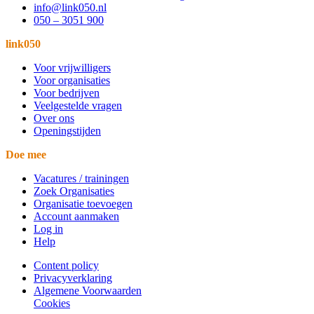
info@link050.nl
050 – 3051 900
link050
Voor vrijwilligers
Voor organisaties
Voor bedrijven
Veelgestelde vragen
Over ons
Openingstijden
Doe mee
Vacatures / trainingen
Zoek Organisaties
Organisatie toevoegen
Account aanmaken
Log in
Help
Content policy
Privacyverklaring
Algemene Voorwaarden
Cookies