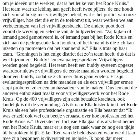
om je ideeën uit te werken, dat is het leuke van het Rode Kruis.”
Het team waar ze leiding aan geeft heeft twee pijlers: de ene houdt
zich vooral bezig met vrijwilligersbeleid, wat is het profiel van onze
vrijwilliger, hoe ziet die er in de toekomst uit, waar werken we aan
verbeteringen van het vrijwilligersbeleid. De andere poot doet
vooral de werving en selectie van de hulpverleners. “Zij kijken of
iemand goed gemotiveerd is, of iemand past bij het Rode Kruis en
zich aan de gedragscode kan houden, of het iemand is die zich kan
inzetten op momenten dat het spannend is.” Ella is trots op haar
team, “Groningen is het enige district dat zo’n team heeft, dus dat is
wel bijzonder.” Buddy’s en evaluatiegesprekken Vrijwilligers
worden goed begeleid. Het team heeft een buddy-systeem opgezet
waardoor nieuwe vrijwilligers de eerste maanden worden begeleid
door een buddy, zodat ze zich meer thuis gaan voelen. Er zijn
evaluatiegesprekken na drie maanden en als een vrijwilliger ermee
stopt proberen ze er een ambassadeur van te maken. Dus iemand die
anderen enthousiast maakt voor vrijwilligerswerk voor het Rode
Kruis. Op de 400 vrijwilligers zijn acht betaalde krachten, ook
landelijk is dit de verhouding. Als ik naar Ella luister klinkt het Rode
Kruis als een hele professionele organisatie en Ella beaamt dat “Ik
was er zelf ook wel een beetje verbaasd over hoe professioneel het
Rode Kruis is.” Diversiteit en Inclusie Ella gaat dus afscheid nemen
van het Rode Kruis, maar er is nog een zaak waar ze nog een tijdje
bij betrokken blijft. Ella: “Eén van de beleidszaken waar we dit jaar
mee zijn begonnen is diversiteit en inclusie. Ik hoop dat meer