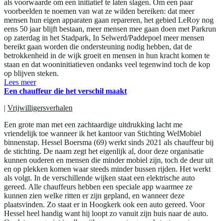
als voorwaarde om een initiatief te laten slagen. Om een paar
voorbeelden te noemen van wat ze wilden bereiken: dat meer
mensen hun eigen apparaten gaan repareren, het gebied LeRoy nog
eens 50 jaar blijft bestaan, meer mensen mee gaan doen met Parkrun
op zaterdag in het Stadpark, In Selwerd/Paddepoel meer mensen
bereikt gaan worden die ondersteuning nodig hebben, dat de
betrokkenheid in de wijk groeit en mensen in hun kracht komen te
staan en dat wooninitiatieven ondanks veel tegenwind toch de kop
op blijven steken.
Lees meer
Een chauffeur die het verschil maakt
|
Vrijwilligersverhalen
Een grote man met een zachtaardige uitdrukking lacht me
vriendelijk toe wanneer ik het kantoor van Stichting WelMobiel
binnenstap. Hessel Boersma (69) werkt sinds 2021 als chauffeur bij
de stichting. De naam zegt het eigenlijk al, door deze organisatie
kunnen ouderen en mensen die minder mobiel zijn, toch de deur uit
en op plekken komen waar steeds minder bussen rijden. Het werkt
als volgt. In de verschillende wijken staat een elektrische auto
gereed. Alle chauffeurs hebben een speciale app waarmee ze
kunnen zien welke ritten er zijn gepland, en wanneer deze
plaatsvinden. Zo staat er in Hoogkerk ook een auto gereed. Voor
Hessel heel handig want hij loopt zo vanuit zijn huis naar de auto.