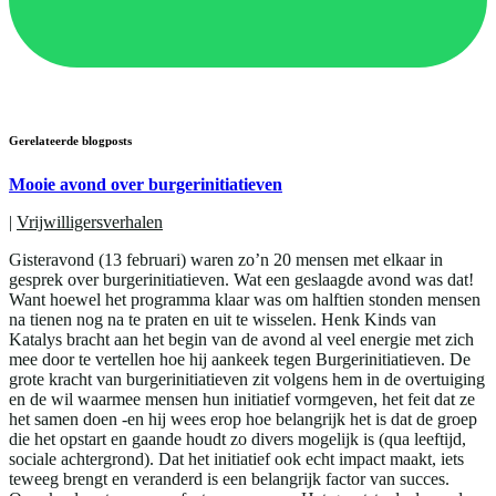
Gerelateerde blogposts
Mooie avond over burgerinitiatieven
|
Vrijwilligersverhalen
Gisteravond (13 februari) waren zo’n 20 mensen met elkaar in
gesprek over burgerinitiatieven. Wat een geslaagde avond was dat!
Want hoewel het programma klaar was om halftien stonden mensen
na tienen nog na te praten en uit te wisselen. Henk Kinds van
Katalys bracht aan het begin van de avond al veel energie met zich
mee door te vertellen hoe hij aankeek tegen Burgerinitiatieven. De
grote kracht van burgerinitiatieven zit volgens hem in de overtuiging
en de wil waarmee mensen hun initiatief vormgeven, het feit dat ze
het samen doen -en hij wees erop hoe belangrijk het is dat de groep
die het opstart en gaande houdt zo divers mogelijk is (qua leeftijd,
sociale achtergrond). Dat het initiatief ook echt impact maakt, iets
teweeg brengt en veranderd is een belangrijk factor van succes.