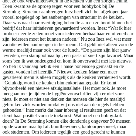
doet ze ook vrijwilligerswerk in de keuken van een zorginstelling.
Toen kwam ze de oproep tegen voor een hobbykok bij De
Stroming. Structuur aanbrengen Inez heeft zich het afgelopen jaar
vooral toegelegd op het aanbrengen van structuur in de keuken.
Daar was naar haar overtuiging behoefte aan en ze hoort binnen het
bedrijf dat haar initiatieven gewaardeerd worden. Inez: “Wat ik hier
probeer neer te zetten moet voor iedereen herhaalbaar en uitvoerbaar
zijn, iedereen moet het kunnen nadoen.” Nu zou Inez wel wat meer
variatie willen aanbrengen in het menu. Dat geldt niet alleen voor de
warme maaltijd maar ook voor de lunch. “De gasten zijn hier gauw
tevreden, een stamppotmaaltijd, een pasta of snert zijn favoriet. Maar
soms ben ik wat ondeugend en kom ik onverwacht met iets nieuws.
Zo heb ik vandaag heb ik een Thaise bonensoep gemaakt en de
gasten vonden het heerlijk.” Nieuwe keuken Maar een meer
gevarieerd menu is alleen mogelijk als de keuken vernieuwd wordt.
“Gelukkig wordt de keuken binnenkort aangepakt. Er komt
bijvoorbeeld een nieuwe afzuiginstallatie. Het moet ook. Je moet
meegaan met je tijd en de hygiënevoorschriften zijn er niet voor
niets. Ik moet er niet aan denken dat mensen die hier de maaltijd
gebruiken ziek worden omdat wij ons niet aan de regels hebben
gehouden.” Inez merkt dat haar inbreng al resultaten geeft en dat
stemt haar positief voor de toekomst. Wat moet een hobby-kok
doen? In De Stroming komen elke donderdag ongeveer 50 mensen
op de warme maaltijd af: buurtbewoners, kantoorpersoneel, maar
ook studenten. Om iedereen tegelijk een goed gerecht te kunnen