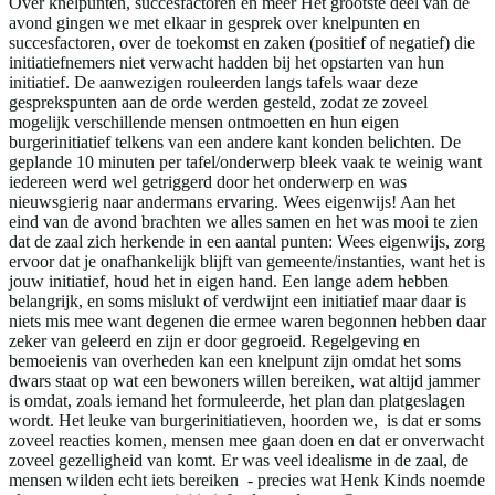
Over knelpunten, succesfactoren en meer Het grootste deel van de
avond gingen we met elkaar in gesprek over knelpunten en
succesfactoren, over de toekomst en zaken (positief of negatief) die
initiatiefnemers niet verwacht hadden bij het opstarten van hun
initiatief. De aanwezigen rouleerden langs tafels waar deze
gesprekspunten aan de orde werden gesteld, zodat ze zoveel
mogelijk verschillende mensen ontmoetten en hun eigen
burgerinitiatief telkens van een andere kant konden belichten. De
geplande 10 minuten per tafel/onderwerp bleek vaak te weinig want
iedereen werd wel getriggerd door het onderwerp en was
nieuwsgierig naar andermans ervaring. Wees eigenwijs! Aan het
eind van de avond brachten we alles samen en het was mooi te zien
dat de zaal zich herkende in een aantal punten: Wees eigenwijs, zorg
ervoor dat je onafhankelijk blijft van gemeente/instanties, want het is
jouw initiatief, houd het in eigen hand. Een lange adem hebben
belangrijk, en soms mislukt of verdwijnt een initiatief maar daar is
niets mis mee want degenen die ermee waren begonnen hebben daar
zeker van geleerd en zijn er door gegroeid. Regelgeving en
bemoeienis van overheden kan een knelpunt zijn omdat het soms
dwars staat op wat een bewoners willen bereiken, wat altijd jammer
is omdat, zoals iemand het formuleerde, het plan dan platgeslagen
wordt. Het leuke van burgerinitiatieven, hoorden we, is dat er soms
zoveel reacties komen, mensen mee gaan doen en dat er onverwacht
zoveel gezelligheid van komt. Er was veel idealisme in de zaal, de
mensen wilden echt iets bereiken - precies wat Henk Kinds noemde