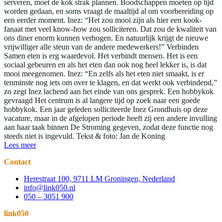
serveren, moet de kok strak plannen. Boodschappen moeten op tijd
worden gedaan, en soms vraagt de maaltijd al om voorbereiding op
een eerder moment. Inez: “Het zou mooi zijn als hier een kook-
fanaat met veel know-how zou solliciteren. Dat zou de kwaliteit van
ons diner enorm kunnen verhogen. En natuurlijk krijgt de nieuwe
vrijwilliger alle steun van de andere medewerkers!” Verbinden
Samen eten is erg waardevol. Het verbindt mensen. Het is een
sociaal gebeuren en als het eten dan ook nog heel lekker is, is dat
mooi meegenomen. Inez: “En zelfs als het eten niet smaakt, is er
tenminste nog iets om over te klagen, en dat werkt ook verbindend,”
zo zegt Inez lachend aan het einde van ons gesprek. Een hobbykok
gevraagd Het centrum is al langere tijd op zoek naar een goede
hobbykok. Een jaar geleden solliciteerde Inez Grondhuis op deze
vacature, maar in de afgelopen periode heeft zij een andere invulling
aan haar taak binnen De Stroming gegeven, zodat deze functie nog
steeds niet is ingevuld. Tekst & foto: Jan de Koning
Lees meer
Contact
Herestraat 100, 9711 LM Groningen, Nederland
info@link050.nl
050 – 3051 900
link050