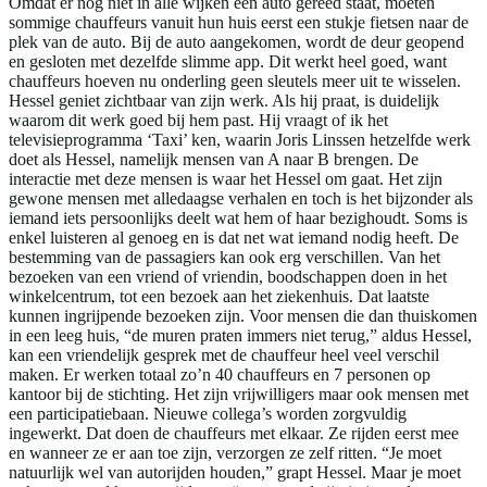
Omdat er nog niet in alle wijken een auto gereed staat, moeten
sommige chauffeurs vanuit hun huis eerst een stukje fietsen naar de
plek van de auto. Bij de auto aangekomen, wordt de deur geopend
en gesloten met dezelfde slimme app. Dit werkt heel goed, want
chauffeurs hoeven nu onderling geen sleutels meer uit te wisselen.
Hessel geniet zichtbaar van zijn werk. Als hij praat, is duidelijk
waarom dit werk goed bij hem past. Hij vraagt of ik het
televisieprogramma ‘Taxi’ ken, waarin Joris Linssen hetzelfde werk
doet als Hessel, namelijk mensen van A naar B brengen. De
interactie met deze mensen is waar het Hessel om gaat. Het zijn
gewone mensen met alledaagse verhalen en toch is het bijzonder als
iemand iets persoonlijks deelt wat hem of haar bezighoudt. Soms is
enkel luisteren al genoeg en is dat net wat iemand nodig heeft. De
bestemming van de passagiers kan ook erg verschillen. Van het
bezoeken van een vriend of vriendin, boodschappen doen in het
winkelcentrum, tot een bezoek aan het ziekenhuis. Dat laatste
kunnen ingrijpende bezoeken zijn. Voor mensen die dan thuiskomen
in een leeg huis, “de muren praten immers niet terug,” aldus Hessel,
kan een vriendelijk gesprek met de chauffeur heel veel verschil
maken. Er werken totaal zo’n 40 chauffeurs en 7 personen op
kantoor bij de stichting. Het zijn vrijwilligers maar ook mensen met
een participatiebaan. Nieuwe collega’s worden zorgvuldig
ingewerkt. Dat doen de chauffeurs met elkaar. Ze rijden eerst mee
en wanneer ze er aan toe zijn, verzorgen ze zelf ritten. “Je moet
natuurlijk wel van autorijden houden,” grapt Hessel. Maar je moet