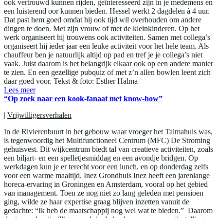
ook vertrouwd kunnen rijden, geïnteresseerd zijn in je medemens en
een luisterend oor kunnen bieden. Hessel werkt 2 dagdelen à 4 uur.
Dat past hem goed omdat hij ook tijd wil overhouden om andere
dingen te doen. Met zijn vrouw of met de kleinkinderen. Op het
werk organiseert hij trouwens ook activiteiten. Samen met collega’s
organiseert hij ieder jaar een leuke activiteit voor het hele team. Als
chauffeur ben je natuurlijk altijd op pad en tref je je collega’s niet
vaak. Juist daarom is het belangrijk elkaar ook op een andere manier
te zien. En een gezellige pubquiz of met z’n allen bowlen leent zich
daar goed voor. Tekst & foto: Esther Halma
Lees meer
“Op zoek naar een kook-fanaat met know-how”
|
Vrijwilligersverhalen
In de Rivierenbuurt in het gebouw waar vroeger het Talmahuis was,
is tegenwoordig het Multifunctioneel Centrum (MFC) De Stroming
gehuisvest. Dit wijkcentrum biedt tal van creatieve activiteiten, zoals
een biljart- en een spelletjesmiddag en een avondje bridgen. Op
werkdagen kun je er terecht voor een lunch, en op donderdag zelfs
voor een warme maaltijd. Inez Grondhuis Inez heeft een jarenlange
horeca-ervaring in Groningen en Amsterdam, vooral op het gebied
van management. Toen ze nog niet zo lang geleden met pensioen
ging, wilde ze haar expertise graag blijven inzetten vanuit de
gedachte: “Ik heb de maatschappij nog wel wat te bieden.” Daarom