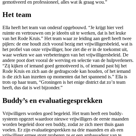
gemotiveerd en professioneel, alles wat ik graag wou.”
Het team
Ella heeft het team van onderaf opgebouwd. “Je krijgt hier veel
ruimte en vertrouwen om je ideeën uit te werken, dat is het leuke
van het Rode Kruis.” Het team waar ze leiding aan geeft heeft twee
pijlers: de ene houdt zich vooral bezig met vrijwilligersbeleid, wat is
het profiel van onze vrijwilliger, hoe ziet die er in de toekomst uit,
waar werken we aan verbeteringen van het vrijwilligersbeleid. De
andere poot doet vooral de werving en selectie van de hulpverleners.
“Zij kijken of iemand goed gemotiveerd is, of iemand past bij het
Rode Kruis en zich aan de gedragscode kan houden, of het iemand
is die zich kan inzetten op momenten dat het spannend is.” Ella is
trots op haar team, “Groningen is het enige district dat zo’n team
heeft, dus dat is wel bijzonder.”
Buddy’s en evaluatiegesprekken
Vrijwilligers worden goed begeleid. Het team heeft een buddy-
systeem opgezet waardoor nieuwe vrijwilligers de eerste maanden
worden begeleid door een buddy, zodat ze zich meer thuis gaan
voelen. Er zijn evaluatiegesprekken na drie maanden en als een
vrijwilliger ermee stopt proberen ze er een ambassadeur van te