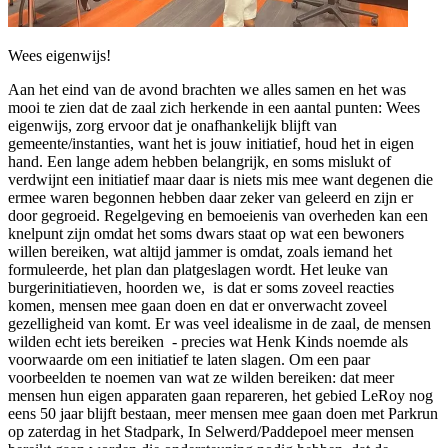
Wees eigenwijs!
Aan het eind van de avond brachten we alles samen en het was
mooi te zien dat de zaal zich herkende in een aantal punten: Wees
eigenwijs, zorg ervoor dat je onafhankelijk blijft van
gemeente/instanties, want het is jouw initiatief, houd het in eigen
hand. Een lange adem hebben belangrijk, en soms mislukt of
verdwijnt een initiatief maar daar is niets mis mee want degenen die
ermee waren begonnen hebben daar zeker van geleerd en zijn er
door gegroeid. Regelgeving en bemoeienis van overheden kan een
knelpunt zijn omdat het soms dwars staat op wat een bewoners
willen bereiken, wat altijd jammer is omdat, zoals iemand het
formuleerde, het plan dan platgeslagen wordt. Het leuke van
burgerinitiatieven, hoorden we, is dat er soms zoveel reacties
komen, mensen mee gaan doen en dat er onverwacht zoveel
gezelligheid van komt. Er was veel idealisme in de zaal, de mensen
wilden echt iets bereiken - precies wat Henk Kinds noemde als
voorwaarde om een initiatief te laten slagen. Om een paar
voorbeelden te noemen van wat ze wilden bereiken: dat meer
mensen hun eigen apparaten gaan repareren, het gebied LeRoy nog
eens 50 jaar blijft bestaan, meer mensen mee gaan doen met Parkrun
op zaterdag in het Stadpark, In Selwerd/Paddepoel meer mensen