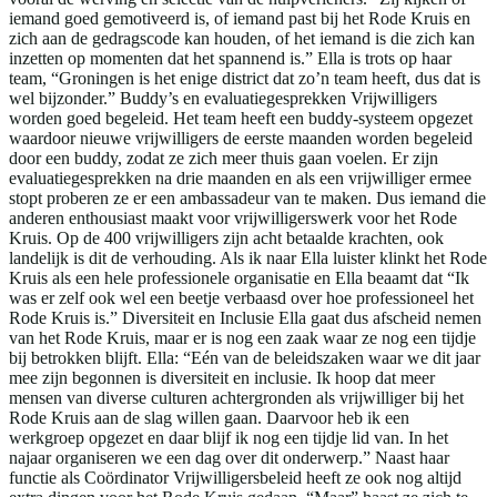
iemand goed gemotiveerd is, of iemand past bij het Rode Kruis en
zich aan de gedragscode kan houden, of het iemand is die zich kan
inzetten op momenten dat het spannend is.” Ella is trots op haar
team, “Groningen is het enige district dat zo’n team heeft, dus dat is
wel bijzonder.” Buddy’s en evaluatiegesprekken Vrijwilligers
worden goed begeleid. Het team heeft een buddy-systeem opgezet
waardoor nieuwe vrijwilligers de eerste maanden worden begeleid
door een buddy, zodat ze zich meer thuis gaan voelen. Er zijn
evaluatiegesprekken na drie maanden en als een vrijwilliger ermee
stopt proberen ze er een ambassadeur van te maken. Dus iemand die
anderen enthousiast maakt voor vrijwilligerswerk voor het Rode
Kruis. Op de 400 vrijwilligers zijn acht betaalde krachten, ook
landelijk is dit de verhouding. Als ik naar Ella luister klinkt het Rode
Kruis als een hele professionele organisatie en Ella beaamt dat “Ik
was er zelf ook wel een beetje verbaasd over hoe professioneel het
Rode Kruis is.” Diversiteit en Inclusie Ella gaat dus afscheid nemen
van het Rode Kruis, maar er is nog een zaak waar ze nog een tijdje
bij betrokken blijft. Ella: “Eén van de beleidszaken waar we dit jaar
mee zijn begonnen is diversiteit en inclusie. Ik hoop dat meer
mensen van diverse culturen achtergronden als vrijwilliger bij het
Rode Kruis aan de slag willen gaan. Daarvoor heb ik een
werkgroep opgezet en daar blijf ik nog een tijdje lid van. In het
najaar organiseren we een dag over dit onderwerp.” Naast haar
functie als Coördinator Vrijwilligersbeleid heeft ze ook nog altijd