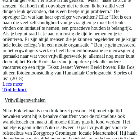
extra dingen voor het Rode Kruis gedaan. “Maar” haast ze zich te
zeggen “dat hoeft mijn opvolger niet te doen, ik heb altijd veel
dingen leuk gevonden, dat is een beetje mijn probleem.” De
opvolger En wat kan haar opvolger verwachten? Ella: “Het is een
baan die veel zelfstandigheid van je vraagt en je moet het leuk
vinden om initiatief te nemen, een proactieve houden is belangrijk.
Als je begint raad ik je aan om rustig de tijd te nemen en je te
oriënteren. Er zijn altijd mensen die je kunnen begeleiden en je krijgt
hele leuke collega’s in een mooie organisatie.” Ben je geïnteresseerd
in het vrijwilligers werk en heeft haar enthousiasme je nieuwsgierig
gemaakt naar wat voor vrijwilligerswerk je allemaal nog meer kunt
doen bij het Rode Kruis dan vind je op deze plek alle andere
vacatures op een rijtje Tekst: Jeanet Verveer Beeld boven: Ella Bos,
uit een fototentoonstelling van Humanitair Oorlogsrecht 'Stories of
us' (2018)
Lees meer
Tijd te kort
|
Vrijwilligersverhalen
Niko Fokkelman is een druk bezet persoon. Hij moet zijn tijd
bewaken want hij is behalve chauffeur voor de rolstoelbus ook
wandelcoach en maakt hij mooie tiffany glas in lood werken. Het
balletje is gaan rollen Niko is alweer 10 jaar vrijwilliger voor de
rolstoelbus van Zorggroep Groningen, locatie Maartenshof. Hij haalt
de ouderen van de afdelingen op, begeleidt ze in de bus en rijdt dan