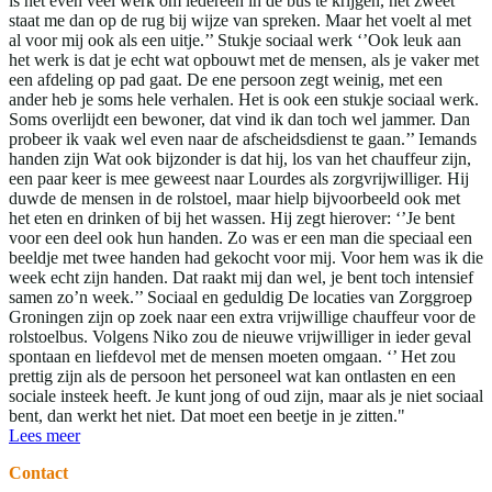
is het even veel werk om iedereen in de bus te krijgen, het zweet
staat me dan op de rug bij wijze van spreken. Maar het voelt al met
al voor mij ook als een uitje.’’ Stukje sociaal werk ‘’Ook leuk aan
het werk is dat je echt wat opbouwt met de mensen, als je vaker met
een afdeling op pad gaat. De ene persoon zegt weinig, met een
ander heb je soms hele verhalen. Het is ook een stukje sociaal werk.
Soms overlijdt een bewoner, dat vind ik dan toch wel jammer. Dan
probeer ik vaak wel even naar de afscheidsdienst te gaan.’’ Iemands
handen zijn Wat ook bijzonder is dat hij, los van het chauffeur zijn,
een paar keer is mee geweest naar Lourdes als zorgvrijwilliger. Hij
duwde de mensen in de rolstoel, maar hielp bijvoorbeeld ook met
het eten en drinken of bij het wassen. Hij zegt hierover: ‘’Je bent
voor een deel ook hun handen. Zo was er een man die speciaal een
beeldje met twee handen had gekocht voor mij. Voor hem was ik die
week echt zijn handen. Dat raakt mij dan wel, je bent toch intensief
samen zo’n week.’’ Sociaal en geduldig De locaties van Zorggroep
Groningen zijn op zoek naar een extra vrijwillige chauffeur voor de
rolstoelbus. Volgens Niko zou de nieuwe vrijwilliger in ieder geval
spontaan en liefdevol met de mensen moeten omgaan. ‘’ Het zou
prettig zijn als de persoon het personeel wat kan ontlasten en een
sociale insteek heeft. Je kunt jong of oud zijn, maar als je niet sociaal
bent, dan werkt het niet. Dat moet een beetje in je zitten."
Lees meer
Contact