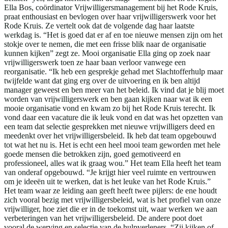
Ella Bos, coördinator Vrijwilligersmanagement bij het Rode Kruis,
praat enthousiast en bevlogen over haar vrijwilligerswerk voor het
Rode Kruis. Ze vertelt ook dat de volgende dag haar laatste
werkdag is. “Het is goed dat er af en toe nieuwe mensen zijn om het
stokje over te nemen, die met een frisse blik naar de organisatie
kunnen kijken” zegt ze. Mooi organisatie Ella ging op zoek naar
vrijwilligerswerk toen ze haar baan verloor vanwege een
reorganisatie. “Ik heb een gesprekje gehad met Slachtofferhulp maar
twijfelde want dat ging erg over de uitvoering en ik ben altijd
manager geweest en ben meer van het beleid. Ik vind dat je blij moet
worden van vrijwilligerswerk en ben gaan kijken naar wat ik een
mooie organisatie vond en kwam zo bij het Rode Kruis terecht. Ik
vond daar een vacature die ik leuk vond en dat was het opzetten van
een team dat selectie gesprekken met nieuwe vrijwilligers deed en
meedenkt over het vrijwilligersbeleid. Ik heb dat team opgebouwd
tot wat het nu is. Het is echt een heel mooi team geworden met hele
goede mensen die betrokken zijn, goed gemotiveerd en
professioneel, alles wat ik graag wou.” Het team Ella heeft het team
van onderaf opgebouwd. “Je krijgt hier veel ruimte en vertrouwen
om je ideeën uit te werken, dat is het leuke van het Rode Kruis.”
Het team waar ze leiding aan geeft heeft twee pijlers: de ene houdt
zich vooral bezig met vrijwilligersbeleid, wat is het profiel van onze
vrijwilliger, hoe ziet die er in de toekomst uit, waar werken we aan
verbeteringen van het vrijwilligersbeleid. De andere poot doet
vooral de werving en selectie van de hulpverleners. “Zij kijken of