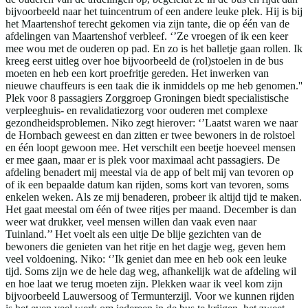
bijvoorbeeld naar het tuincentrum of een andere leuke plek. Hij is bij
het Maartenshof terecht gekomen via zijn tante, die op één van de
afdelingen van Maartenshof verbleef. ‘’Ze vroegen of ik een keer
mee wou met de ouderen op pad. En zo is het balletje gaan rollen. Ik
kreeg eerst uitleg over hoe bijvoorbeeld de (rol)stoelen in de bus
moeten en heb een kort proefritje gereden. Het inwerken van
nieuwe chauffeurs is een taak die ik inmiddels op me heb genomen.''
Plek voor 8 passagiers Zorggroep Groningen biedt specialistische
verpleeghuis- en revalidatiezorg voor ouderen met complexe
gezondheidsproblemen. Niko zegt hierover: ‘’Laatst waren we naar
de Hornbach geweest en dan zitten er twee bewoners in de rolstoel
en één loopt gewoon mee. Het verschilt een beetje hoeveel mensen
er mee gaan, maar er is plek voor maximaal acht passagiers. De
afdeling benadert mij meestal via de app of belt mij van tevoren op
of ik een bepaalde datum kan rijden, soms kort van tevoren, soms
enkelen weken. Als ze mij benaderen, probeer ik altijd tijd te maken.
Het gaat meestal om één of twee ritjes per maand. December is dan
weer wat drukker, veel mensen willen dan vaak even naar
Tuinland.’’ Het voelt als een uitje De blije gezichten van de
bewoners die genieten van het ritje en het dagje weg, geven hem
veel voldoening. Niko: ‘’Ik geniet dan mee en heb ook een leuke
tijd. Soms zijn we de hele dag weg, afhankelijk wat de afdeling wil
en hoe laat we terug moeten zijn. Plekken waar ik veel kom zijn
bijvoorbeeld Lauwersoog of Termunterzijl. Voor we kunnen rijden