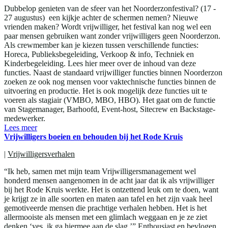
Dubbelop genieten van de sfeer van het Noorderzonfestival? (17 -
27 augustus) een kijkje achter de schermen nemen? Nieuwe
vrienden maken? Wordt vrijwilliger, het festival kan nog wel een
paar mensen gebruiken want zonder vrijwilligers geen Noorderzon.
Als crewmember kan je kiezen tussen verschillende functies:
Horeca, Publieksbegeleiding, Verkoop & info, Techniek en
Kinderbegeleiding. Lees hier meer over de inhoud van deze
functies. Naast de standaard vrijwilliger functies binnen Noorderzon
zoeken ze ook nog mensen voor vaktechnische functies binnen de
uitvoering en productie. Het is ook mogelijk deze functies uit te
voeren als stagiair (VMBO, MBO, HBO). Het gaat om de functie
van Stagemanager, Barhoofd, Event-host, Sitecrew en Backstage-
medewerker.
Lees meer
Vrijwilligers boeien en behouden bij het Rode Kruis
|
Vrijwilligersverhalen
“Ik heb, samen met mijn team Vrijwilligersmanagement wel
honderd mensen aangenomen in de acht jaar dat ik als vrijwilliger
bij het Rode Kruis werkte. Het is ontzettend leuk om te doen, want
je krijgt ze in alle soorten en maten aan tafel en het zijn vaak heel
gemotiveerde mensen die prachtige verhalen hebben. Het is het
allermooiste als mensen met een glimlach weggaan en je ze ziet
denken ‘yes, ik ga hiermee aan de slag.’” Enthousiast en bevlogen