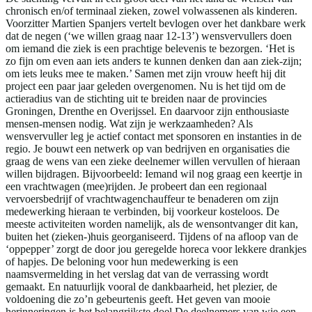
chronisch en/of terminaal zieken, zowel volwassenen als kinderen.
Voorzitter Martien Spanjers vertelt bevlogen over het dankbare werk
dat de negen (‘we willen graag naar 12-13’) wensvervullers doen
om iemand die ziek is een prachtige belevenis te bezorgen. ‘Het is
zo fijn om even aan iets anders te kunnen denken dan aan ziek-zijn;
om iets leuks mee te maken.’ Samen met zijn vrouw heeft hij dit
project een paar jaar geleden overgenomen. Nu is het tijd om de
actieradius van de stichting uit te breiden naar de provincies
Groningen, Drenthe en Overijssel. En daarvoor zijn enthousiaste
mensen-mensen nodig. Wat zijn je werkzaamheden? Als
wensvervuller leg je actief contact met sponsoren en instanties in de
regio. Je bouwt een netwerk op van bedrijven en organisaties die
graag de wens van een zieke deelnemer willen vervullen of hieraan
willen bijdragen. Bijvoorbeeld: Iemand wil nog graag een keertje in
een vrachtwagen (mee)rijden. Je probeert dan een regionaal
vervoersbedrijf of vrachtwagenchauffeur te benaderen om zijn
medewerking hieraan te verbinden, bij voorkeur kosteloos. De
meeste activiteiten worden namelijk, als de wensontvanger dit kan,
buiten het (zieken-)huis georganiseerd. Tijdens of na afloop van de
‘oppepper’ zorgt de door jou geregelde horeca voor lekkere drankjes
of hapjes. De beloning voor hun medewerking is een
naamsvermelding in het verslag dat van de verrassing wordt
gemaakt. En natuurlijk vooral de dankbaarheid, het plezier, de
voldoening die zo’n gebeurtenis geeft. Het geven van mooie
herinneringen is het belangrijkste doel De deelnemers van wie een