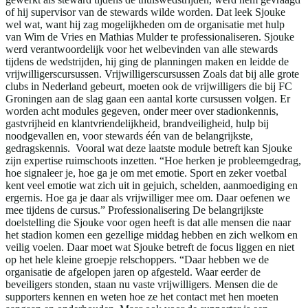
of hij supervisor van de stewards wilde worden. Dat leek Sjouke
wel wat, want hij zag mogelijkheden om de organisatie met hulp
van Wim de Vries en Mathias Mulder te professionaliseren. Sjouke
werd verantwoordelijk voor het welbevinden van alle stewards
tijdens de wedstrijden, hij ging de planningen maken en leidde de
vrijwilligerscursussen. Vrijwilligerscursussen Zoals dat bij alle grote
clubs in Nederland gebeurt, moeten ook de vrijwilligers die bij FC
Groningen aan de slag gaan een aantal korte cursussen volgen. Er
worden acht modules gegeven, onder meer over stadionkennis,
gastvrijheid en klantvriendelijkheid, brandveiligheid, hulp bij
noodgevallen en, voor stewards één van de belangrijkste,
gedragskennis. Vooral wat deze laatste module betreft kan Sjouke
zijn expertise ruimschoots inzetten. “Hoe herken je probleemgedrag,
hoe signaleer je, hoe ga je om met emotie. Sport en zeker voetbal
kent veel emotie wat zich uit in gejuich, schelden, aanmoediging en
ergernis. Hoe ga je daar als vrijwilliger mee om. Daar oefenen we
mee tijdens de cursus.” Professionalisering De belangrijkste
doelstelling die Sjouke voor ogen heeft is dat alle mensen die naar
het stadion komen een gezellige middag hebben en zich welkom en
veilig voelen. Daar moet wat Sjouke betreft de focus liggen en niet
op het hele kleine groepje relschoppers. “Daar hebben we de
organisatie de afgelopen jaren op afgesteld. Waar eerder de
beveiligers stonden, staan nu vaste vrijwilligers. Mensen die de
supporters kennen en weten hoe ze het contact met hen moeten