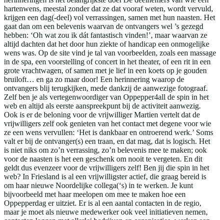
hartenwens, meestal zonder dat ze dat vooraf weten, wordt vervuld,
krijgen een dag(-deel) vol verrassingen, samen met hun naasten. Het
gaat dan om een belevenis waarvan de ontvangers wel ’s gezegd
hebben: ‘Oh wat zou ik dát fantastisch vinden!’, maar waarvan ze
altijd dachten dat het door hun ziekte of handicap een onmogelijke
wens was. Op de site vind je tal van voorbeelden, zoals een massage
in de spa, een voorstelling of concert in het theater, of een rit in een
grote vrachtwagen, of samen met je lief in een koets op je gouden
bruiloft… en ga zo maar door! Een herinnering waarop de
ontvangers blij terugkijken, mede dankzij de aanwezige fotograaf.
Zelf ben je als vertegenwoordiger van Oppepper4all de spin in het
web en altijd als eerste aanspreekpunt bij de activiteit aanwezig.
Ook is er de beloning voor de vrijwilliger Martien vertelt dat de
vrijwilligers zelf ook genieten van het contact met degene voor wie
ze een wens vervullen: ‘Het is dankbaar en ontroerend werk.’ Soms
valt er bij de ontvanger(s) een traan, en dat mag, dat is logisch. Het
is niet niks om zo’n verrassing, zo’n belevenis mee te maken; ook
voor de naasten is het een geschenk om nooit te vergeten. En dit
geldt dus evenzeer voor de vrijwilligers zelf! Ben jij die spin in het
web? In Friesland is al een vrijwilligster actief, die graag bereid is
om haar nieuwe Noordelijke collega(‘s) in te werken. Je kunt
bijvoorbeeld met haar meelopen om mee te maken hoe een
Oppepperdag er uitziet. Er is al een aantal contacten in de regio,
maar je moet als nieuwe medewerker ook veel initiatieven nemen,