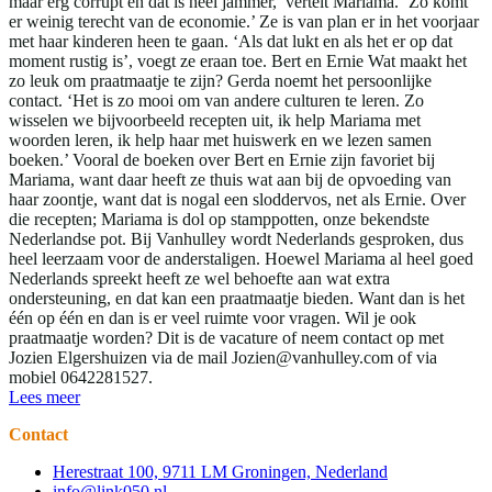
maar erg corrupt en dat is heel jammer,’ vertelt Mariama. ‘Zo komt
er weinig terecht van de economie.’ Ze is van plan er in het voorjaar
met haar kinderen heen te gaan. ‘Als dat lukt en als het er op dat
moment rustig is’, voegt ze eraan toe. Bert en Ernie Wat maakt het
zo leuk om praatmaatje te zijn? Gerda noemt het persoonlijke
contact. ‘Het is zo mooi om van andere culturen te leren. Zo
wisselen we bijvoorbeeld recepten uit, ik help Mariama met
woorden leren, ik help haar met huiswerk en we lezen samen
boeken.’ Vooral de boeken over Bert en Ernie zijn favoriet bij
Mariama, want daar heeft ze thuis wat aan bij de opvoeding van
haar zoontje, want dat is nogal een sloddervos, net als Ernie. Over
die recepten; Mariama is dol op stamppotten, onze bekendste
Nederlandse pot. Bij Vanhulley wordt Nederlands gesproken, dus
heel leerzaam voor de anderstaligen. Hoewel Mariama al heel goed
Nederlands spreekt heeft ze wel behoefte aan wat extra
ondersteuning, en dat kan een praatmaatje bieden. Want dan is het
één op één en dan is er veel ruimte voor vragen. Wil je ook
praatmaatje worden? Dit is de vacature of neem contact op met
Jozien Elgershuizen via de mail Jozien@vanhulley.com of via
mobiel 0642281527.
Lees meer
Contact
Herestraat 100, 9711 LM Groningen, Nederland
info@link050.nl