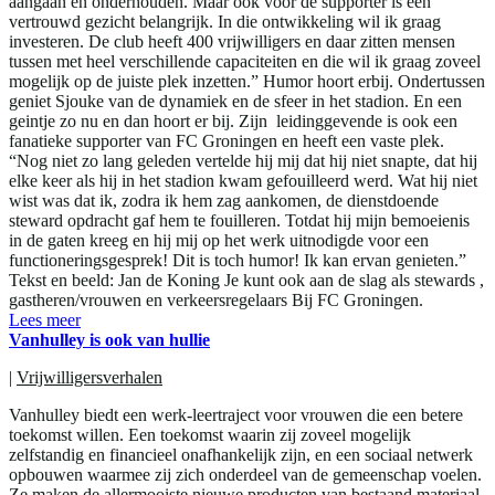
aangaan en onderhouden. Maar ook voor de supporter is een
vertrouwd gezicht belangrijk. In die ontwikkeling wil ik graag
investeren. De club heeft 400 vrijwilligers en daar zitten mensen
tussen met heel verschillende capaciteiten en die wil ik graag zoveel
mogelijk op de juiste plek inzetten.” Humor hoort erbij. Ondertussen
geniet Sjouke van de dynamiek en de sfeer in het stadion. En een
geintje zo nu en dan hoort er bij. Zijn leidinggevende is ook een
fanatieke supporter van FC Groningen en heeft een vaste plek.
“Nog niet zo lang geleden vertelde hij mij dat hij niet snapte, dat hij
elke keer als hij in het stadion kwam gefouilleerd werd. Wat hij niet
wist was dat ik, zodra ik hem zag aankomen, de dienstdoende
steward opdracht gaf hem te fouilleren. Totdat hij mijn bemoeienis
in de gaten kreeg en hij mij op het werk uitnodigde voor een
functioneringsgesprek! Dit is toch humor! Ik kan ervan genieten.”
Tekst en beeld: Jan de Koning Je kunt ook aan de slag als stewards ,
gastheren/vrouwen en verkeersregelaars Bij FC Groningen.
Lees meer
Vanhulley is ook van hullie
|
Vrijwilligersverhalen
Vanhulley biedt een werk-leertraject voor vrouwen die een betere
toekomst willen. Een toekomst waarin zij zoveel mogelijk
zelfstandig en financieel onafhankelijk zijn, en een sociaal netwerk
opbouwen waarmee zij zich onderdeel van de gemeenschap voelen.
Ze maken de allermooiste nieuwe producten van bestaand materiaal.