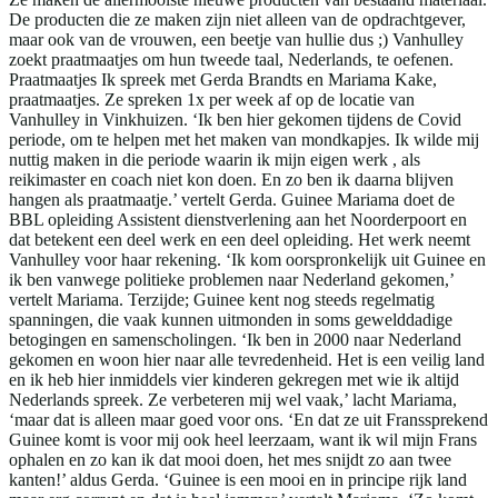
De producten die ze maken zijn niet alleen van de opdrachtgever,
maar ook van de vrouwen, een beetje van hullie dus ;) Vanhulley
zoekt praatmaatjes om hun tweede taal, Nederlands, te oefenen.
Praatmaatjes Ik spreek met Gerda Brandts en Mariama Kake,
praatmaatjes. Ze spreken 1x per week af op de locatie van
Vanhulley in Vinkhuizen. ‘Ik ben hier gekomen tijdens de Covid
periode, om te helpen met het maken van mondkapjes. Ik wilde mij
nuttig maken in die periode waarin ik mijn eigen werk , als
reikimaster en coach niet kon doen. En zo ben ik daarna blijven
hangen als praatmaatje.’ vertelt Gerda. Guinee Mariama doet de
BBL opleiding Assistent dienstverlening aan het Noorderpoort en
dat betekent een deel werk en een deel opleiding. Het werk neemt
Vanhulley voor haar rekening. ‘Ik kom oorspronkelijk uit Guinee en
ik ben vanwege politieke problemen naar Nederland gekomen,’
vertelt Mariama. Terzijde; Guinee kent nog steeds regelmatig
spanningen, die vaak kunnen uitmonden in soms gewelddadige
betogingen en samenscholingen. ‘Ik ben in 2000 naar Nederland
gekomen en woon hier naar alle tevredenheid. Het is een veilig land
en ik heb hier inmiddels vier kinderen gekregen met wie ik altijd
Nederlands spreek. Ze verbeteren mij wel vaak,’ lacht Mariama,
‘maar dat is alleen maar goed voor ons. ‘En dat ze uit Franssprekend
Guinee komt is voor mij ook heel leerzaam, want ik wil mijn Frans
ophalen en zo kan ik dat mooi doen, het mes snijdt zo aan twee
kanten!’ aldus Gerda. ‘Guinee is een mooi en in principe rijk land