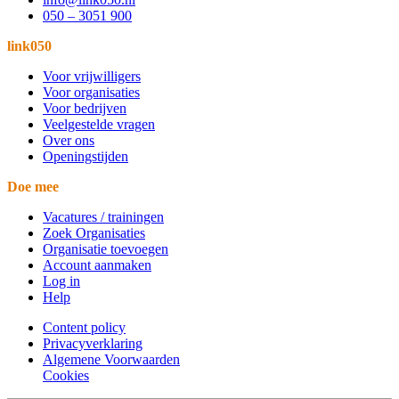
050 – 3051 900
link050
Voor vrijwilligers
Voor organisaties
Voor bedrijven
Veelgestelde vragen
Over ons
Openingstijden
Doe mee
Vacatures / trainingen
Zoek Organisaties
Organisatie toevoegen
Account aanmaken
Log in
Help
Content policy
Privacyverklaring
Algemene Voorwaarden
Cookies