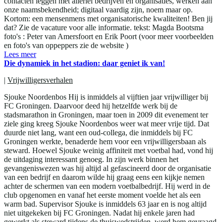
contacten leggen met allerlei bedrijven en organisaties, werken aan
onze naamsbekendheid; digitaal vaardig zijn, noem maar op.
Kortom: een mensenmens met organisatorische kwaliteiten! Ben jij
dat? Zie de vacature voor alle informatie. tekst: Magda Bootsma
foto's : Peter van Amersfoort en Erik Poort (voor meer voorbeelden
en foto's van oppeppers zie de website )
Lees meer
Die dynamiek in het stadion: daar geniet ik van!
|
Vrijwilligersverhalen
Sjouke Noordenbos Hij is inmiddels al vijftien jaar vrijwilliger bij
FC Groningen. Daarvoor deed hij hetzelfde werk bij de
stadsmarathon in Groningen, maar toen in 2009 dit evenement ter
ziele ging kreeg Sjouke Noordenbos weer wat meer vrije tijd. Dat
duurde niet lang, want een oud-collega, die inmiddels bij FC
Groningen werkte, benaderde hem voor een vrijwilligersbaan als
steward. Hoewel Sjouke weinig affiniteit met voetbal had, vond hij
de uitdaging interessant genoeg. In zijn werk binnen het
gevangeniswezen was hij altijd al gefascineerd door de organisatie
van een bedrijf en daarom wilde hij graag eens een kijkje nemen
achter de schermen van een modern voetbalbedrijf. Hij werd in de
club opgenomen en vanaf het eerste moment voelde het als een
warm bad. Supervisor Sjouke is inmiddels 63 jaar en is nog altijd
niet uitgekeken bij FC Groningen. Nadat hij enkele jaren had
gewerkt als steward tijdens de thuiswedstrijden, werd hem gevraagd