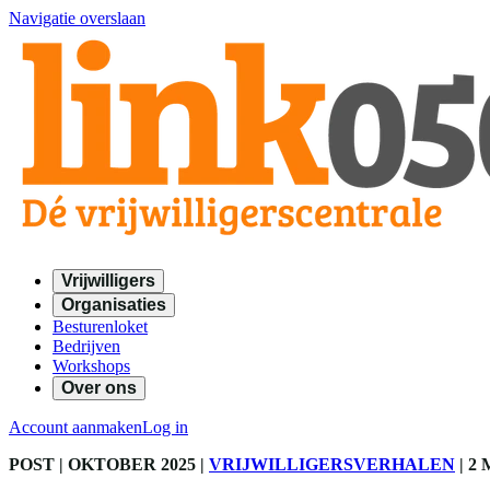
Navigatie overslaan
Vrijwilligers
Organisaties
Besturenloket
Bedrijven
Workshops
Over ons
Account aanmaken
Log in
POST
| OKTOBER 2025
|
VRIJWILLIGERSVERHALEN
|
2 