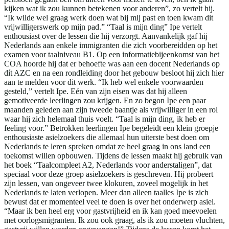
kijken wat ik zou kunnen betekenen voor anderen”, zo vertelt hij.
“Ik wilde wel graag werk doen wat bij mij past en toen kwam dit
vrijwilligerswerk op mijn pad.” “Taal is mijn ding” Ipe vertelt
enthousiast over de lessen die hij verzorgt. Aanvankelijk gaf hij
Nederlands aan enkele immigranten die zich voorbereidden op het
examen voor taalniveau B1. Op een informatiebijeenkomst van het
COA hoorde hij dat er behoefte was aan een docent Nederlands op
dít AZC en na een rondleiding door het gebouw besloot hij zich hier
aan te melden voor dit werk. “Ik heb wel enkele voorwaarden
gesteld,” vertelt Ipe. Eén van zijn eisen was dat hij alleen
gemotiveerde leerlingen zou krijgen. En zo begon Ipe een paar
maanden geleden aan zijn tweede baantje als vrijwilliger in een rol
waar hij zich helemaal thuis voelt. “Taal is mijn ding, ik heb er
feeling voor.” Betrokken leerlingen Ipe begeleidt een klein groepje
enthousiaste asielzoekers die allemaal hun uiterste best doen om
Nederlands te leren spreken omdat ze heel graag in ons land een
toekomst willen opbouwen. Tijdens de lessen maakt hij gebruik van
het boek “Taalcompleet A2, Nederlands voor anderstaligen”, dat
speciaal voor deze groep asielzoekers is geschreven. Hij probeert
zijn lessen, van ongeveer twee klokuren, zoveel mogelijk in het
Nederlands te laten verlopen. Meer dan alleen taalles Ipe is zich
bewust dat er momenteel veel te doen is over het onderwerp asiel.
“Maar ik ben heel erg voor gastvrijheid en ik kan goed meevoelen
met oorlogsmigranten. Ik zou ook graag, als ik zou moeten vluchten,