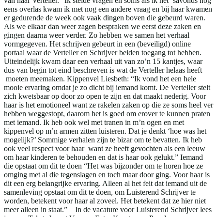
van haar Verteller. “Ik stelde vragen en soms als ik het ‘savonds nog
eens overlas kwam ik met nog een andere vraag en bij haar kwamen
er gedurende de week ook vaak dingen boven die gebeurd waren.
Als we elkaar dan weer zagen bespraken we eerst deze zaken en
gingen daarna weer verder. Zo hebben we samen het verhaal
vormgegeven. Het schrijven gebeurt in een (beveiligd) online
portaal waar de Verteller en Schrijver beiden toegang tot hebben.
Uiteindelijk kwam daar een verhaal uit van zo’n 15 kantjes, waar
dus van begin tot eind beschreven is wat de Verteller helaas heeft
moeten meemaken. Kippenvel Liesbeth: “Ik vond het een hele
mooie ervaring omdat je zo dicht bij iemand komt. De Verteller stelt
zich kwetsbaar op door zo open te zijn en dat maakt nederig. Voor
haar is het emotioneel want ze rakelen zaken op die ze soms heel ver
hebben weggestopt, daarom het is goed om erover te kunnen praten
met iemand. Ik heb ook wel met tranen in m’n ogen en met
kippenvel op m’n armen zitten luisteren. Dat je denkt ‘hoe was het
mogelijk?’ Sommige verhalen zijn te bizar om te bevatten. Ik heb
ook veel respect voor haar want ze heeft gevochten als een leeuw
om haar kinderen te behouden en dat is haar ook gelukt.” Iemand
die opstaat om dit te doen “Het was bijzonder om te horen hoe ze
omging met al die tegenslagen en toch maar door ging. Voor haar is
dit een erg belangrijke ervaring. Alleen al het feit dat iemand uit de
samenleving opstaat om dit te doen, om Luisterend Schrijver te
worden, betekent voor haar al zoveel. Het betekent dat ze hier niet
meer alleen in staat.” In de vacature voor Luisterend Schrijver lees