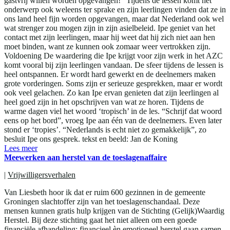
gastvrij willen worden opgevangen!” Tijdens de lessen komt het
onderwerp ook weleens ter sprake en zijn leerlingen vinden dat ze in
ons land heel fijn worden opgevangen, maar dat Nederland ook wel
wat strenger zou mogen zijn in zijn asielbeleid. Ipe geniet van het
contact met zijn leerlingen, maar hij weet dat hij zich niet aan hen
moet binden, want ze kunnen ook zomaar weer vertrokken zijn.
Voldoening De waardering die Ipe krijgt voor zijn werk in het AZC
komt vooral bij zijn leerlingen vandaan. De sfeer tijdens de lessen is
heel ontspannen. Er wordt hard gewerkt en de deelnemers maken
grote vorderingen. Soms zijn er serieuze gesprekken, maar er wordt
ook veel gelachen. Zo kan Ipe ervan genieten dat zijn leerlingen al
heel goed zijn in het opschrijven van wat ze horen. Tijdens de
warme dagen viel het woord ‘tropisch’ in de les. “Schrijf dat woord
eens op het bord”, vroeg Ipe aan één van de deelnemers. Even later
stond er ‘tropies’. “Nederlands is echt niet zo gemakkelijk”, zo
besluit Ipe ons gesprek. tekst en beeld: Jan de Koning
Lees meer
Meewerken aan herstel van de toeslagenaffaire
|
Vrijwilligersverhalen
Van Liesbeth hoor ik dat er ruim 600 gezinnen in de gemeente
Groningen slachtoffer zijn van het toeslagenschandaal. Deze
mensen kunnen gratis hulp krijgen van de Stichting (Gelijk)Waardig
Herstel. Bij deze stichting gaat het niet alleen om een goede
financiële afhandeling: financieel èn emotioneel herstel gaan samen.