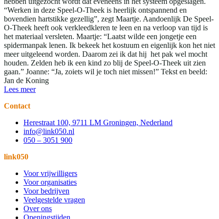
hebben uitgezocht wordt dat eveneens in het systeem opgeslagen.
“Werken in deze Speel-O-Theek is heerlijk ontspannend en
bovendien hartstikke gezellig”, zegt Maartje. Aandoenlijk De Speel-
O-Theek heeft ook verkleedkleren te leen en na verloop van tijd is
het materiaal versleten. Maartje: “Laatst wilde een jongetje een
spidermanpak lenen. Ik bekeek het kostuum en eigenlijk kon het niet
meer uitgeleend worden. Daarom zei ik dat hij het pak wel mocht
houden. Zelden heb ik een kind zo blij de Speel-O-Theek uit zien
gaan.” Joanne: “Ja, zoiets wil je toch niet missen!” Tekst en beeld:
Jan de Koning
Lees meer
Contact
Herestraat 100, 9711 LM Groningen, Nederland
info@link050.nl
050 – 3051 900
link050
Voor vrijwilligers
Voor organisaties
Voor bedrijven
Veelgestelde vragen
Over ons
Openingstijden