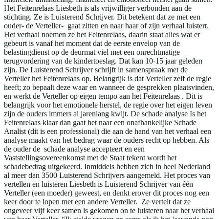
Het Feitenrelaas Liesbeth is als vrijwilliger verbonden aan de
stichting. Ze is Luisterend Schrijver. Dit betekent dat ze met een
ouder- de Verteller- gaat zitten en naar haar of zijn verhaal luistert.
Het verhaal noemen ze het Feitenrelaas, daarin staat alles wat er
gebeurt is vanaf het moment dat de eerste envelop van de
belastingdienst op de deurmat viel met een onrechtmatige
terugvordering van de kindertoeslag. Dat kan 10-15 jaar geleden
zijn. De Luisterend Schrijver schrijft in samenspraak met de
Verteller het Feitenrelaas op. Belangrijk is dat Verteller zelf de regie
heeft; zo bepaalt deze waar en wanneer de gesprekken plaatsvinden,
en werkt de Verteller op eigen tempo aan het Feitenrelaas . Dit is
belangrijk voor het emotionele herstel, de regie over het eigen leven
zijn de ouders immers al jarenlang kwijt. De schade analyse Is het
Feitenrelaas klaar dan gaat het naar een onafhankelijke Schade
Analist (dit is een professional) die aan de hand van het verhaal een
analyse maakt van het bedrag waar de ouders recht op hebben. Als
de ouder de schade analyse accepteert en een
Vaststellingsovereenkomst met de Staat tekent wordt het
schadebedrag uitgekeerd. Inmiddels hebben zich in heel Nederland
al meer dan 3500 Luisterend Schrijvers aangemeld. Het proces van
vertellen en luisteren Liesbeth is Luisterend Schrijver van één
Verteller (een moeder) geweest, en denkt erover dit proces nog een
keer door te lopen met een andere Verteller. Ze vertelt dat ze
ongeveer vijf keer samen is gekomen on te luisteren naar het verhaal