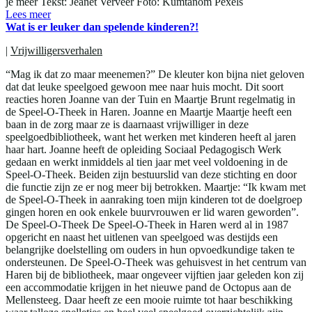
je meer Tekst: Jeanet Verveer Foto: Kumtanom Pexels
Lees meer
Wat is er leuker dan spelende kinderen?!
|
Vrijwilligersverhalen
“Mag ik dat zo maar meenemen?” De kleuter kon bijna niet geloven
dat dat leuke speelgoed gewoon mee naar huis mocht. Dit soort
reacties horen Joanne van der Tuin en Maartje Brunt regelmatig in
de Speel-O-Theek in Haren. Joanne en Maartje Maartje heeft een
baan in de zorg maar ze is daarnaast vrijwilliger in deze
speelgoedbibliotheek, want het werken met kinderen heeft al jaren
haar hart. Joanne heeft de opleiding Sociaal Pedagogisch Werk
gedaan en werkt inmiddels al tien jaar met veel voldoening in de
Speel-O-Theek. Beiden zijn bestuurslid van deze stichting en door
die functie zijn ze er nog meer bij betrokken. Maartje: “Ik kwam met
de Speel-O-Theek in aanraking toen mijn kinderen tot de doelgroep
gingen horen en ook enkele buurvrouwen er lid waren geworden”.
De Speel-O-Theek De Speel-O-Theek in Haren werd al in 1987
opgericht en naast het uitlenen van speelgoed was destijds een
belangrijke doelstelling om ouders in hun opvoedkundige taken te
ondersteunen. De Speel-O-Theek was gehuisvest in het centrum van
Haren bij de bibliotheek, maar ongeveer vijftien jaar geleden kon zij
een accommodatie krijgen in het nieuwe pand de Octopus aan de
Mellensteeg. Daar heeft ze een mooie ruimte tot haar beschikking