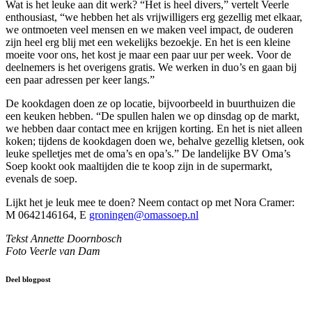
Wat is het leuke aan dit werk? “Het is heel divers,” vertelt Veerle
enthousiast, “we hebben het als vrijwilligers erg gezellig met elkaar,
we ontmoeten veel mensen en we maken veel impact, de ouderen
zijn heel erg blij met een wekelijks bezoekje. En het is een kleine
moeite voor ons, het kost je maar een paar uur per week. Voor de
deelnemers is het overigens gratis. We werken in duo’s en gaan bij
een paar adressen per keer langs.”
De kookdagen doen ze op locatie, bijvoorbeeld in buurthuizen die
een keuken hebben. “De spullen halen we op dinsdag op de markt,
we hebben daar contact mee en krijgen korting. En het is niet alleen
koken; tijdens de kookdagen doen we, behalve gezellig kletsen, ook
leuke spelletjes met de oma’s en opa’s.” De landelijke BV Oma’s
Soep kookt ook maaltijden die te koop zijn in de supermarkt,
evenals de soep.
Lijkt het je leuk mee te doen? Neem contact op met Nora Cramer:
M 0642146164, E
groningen@omassoep.nl
Tekst Annette Doornbosch
Foto Veerle van Dam
Deel blogpost