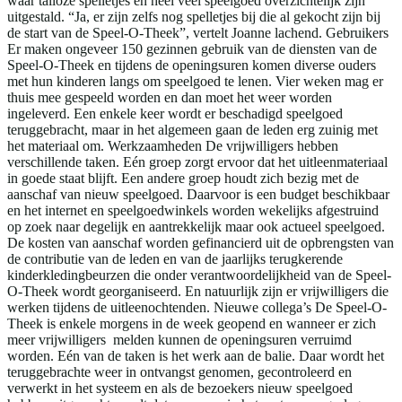
waar talloze spelletjes en heel veel speelgoed overzichtelijk zijn
uitgestald. “Ja, er zijn zelfs nog spelletjes bij die al gekocht zijn bij
de start van de Speel-O-Theek”, vertelt Joanne lachend. Gebruikers
Er maken ongeveer 150 gezinnen gebruik van de diensten van de
Speel-O-Theek en tijdens de openingsuren komen diverse ouders
met hun kinderen langs om speelgoed te lenen. Vier weken mag er
thuis mee gespeeld worden en dan moet het weer worden
ingeleverd. Een enkele keer wordt er beschadigd speelgoed
teruggebracht, maar in het algemeen gaan de leden erg zuinig met
het materiaal om. Werkzaamheden De vrijwilligers hebben
verschillende taken. Eén groep zorgt ervoor dat het uitleenmateriaal
in goede staat blijft. Een andere groep houdt zich bezig met de
aanschaf van nieuw speelgoed. Daarvoor is een budget beschikbaar
en het internet en speelgoedwinkels worden wekelijks afgestruind
op zoek naar degelijk en aantrekkelijk maar ook actueel speelgoed.
De kosten van aanschaf worden gefinancierd uit de opbrengsten van
de contributie van de leden en van de jaarlijks terugkerende
kinderkledingbeurzen die onder verantwoordelijkheid van de Speel-
O-Theek wordt georganiseerd. En natuurlijk zijn er vrijwilligers die
werken tijdens de uitleenochtenden. Nieuwe collega’s De Speel-O-
Theek is enkele morgens in de week geopend en wanneer er zich
meer vrijwilligers melden kunnen de openingsuren verruimd
worden. Eén van de taken is het werk aan de balie. Daar wordt het
teruggebrachte weer in ontvangst genomen, gecontroleerd en
verwerkt in het systeem en als de bezoekers nieuw speelgoed