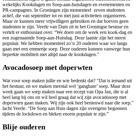
wekelijks Kookdagen en Soep-aan-huisdagen en evenementen en
PR-campagnes. In Groningen zijn momenteel zeven studenten
actief, die van september tot en met juni activiteiten organiseren.
Maar ze kunnen meer vrijwilligers gebruiken en dat hoeven geen
studenten te zijn. Veerle van Dam zit in het Groningse bestuur en
vertelt er enthousiast over. “We doen om de week een kook-dag en
een zogenaamde Soep-aan-Huisdag. Deze laatste zijn het meest
populair. We hebben momenteel zo’n 20 ouderen waar we langs
gaan met een emmertje soep. Deze ouderen kunnen vanwege hun
beperkte mobiliteit niet altijd naar de kookdagen.”
Avocadosoep met doperwten
Wat voor soep maken jullie en wie bedenkt dat? “Dat is iemand uit
het bestuur, en we maken meestal wel ‘gangbare’ soep. Maar deze
week gaan we soep maken naar een recept van Opa Jan, die is al
heel lang bij ons en wil heel graag dat wij zijn avocadosoep met
doperwten gaan maken. Wij zijn ook heel benieuwd naar die soep,”
lacht Veerle. “De Soep aan Huis dagen zijn overigens begonnen
tijdens de lockdown en bleken enorm populair te zijn.”
Blije ouderen